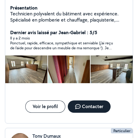
Présentation
Technicien polyvalent du bâtiment avec expérience.
Spécialisé en plomberie et chauffage, plaquisterie,
peinture et parquet. Sérieux, ponctuel et à l'écoute de
vos besoins.
Dernier avis laissé par Jean-Gabriel : 5/5
Il y a 2 mois
Ponctuel, rapide, efficace, sympathique et serviable (j'ai reçu
de l'aide pour descendre un meuble de ma remorque !). Je
recommande vivement.
Voir le profil
Contacter
Particulier
Tony Dumaux