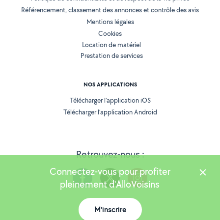
Référencement, classement des annonces et contrôle des avis
Mentions légales
Cookies
Location de matériel
Prestation de services
NOS APPLICATIONS
Télécharger l’application iOS
Télécharger l’application Android
Retrouvez-nous :
Connectez-vous pour profiter
pleinement d'AlloVoisins
M'inscrire
Version 25.5.3
Carte