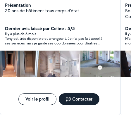
Présentation
Pr
20 ans de bâtiment tous corps d'état
Bon
Co
ma
Dernier avis laissé par Celine : 5/5
Der
Il y a plus de 6 mois
Il 
Tony est très disponible et arrangeant. Je n'ai pas fait appel à
M'a
ses services mais je garde ses coordonnées pour d'autres
mon
travaux.
mes
Voir le profil
Contacter