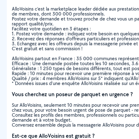
AlloVoisins c’est la marketplace leader dédiée aux prestatio
de membres, dont 300 000 professionnels.
Postez votre demande et trouvez proche de chez vous un parti
rapport qualité/prix.
Facilitez votre quotidien en 3 étapes :
1. Postez votre demande : indiquez votre besoin en quelque
2. Recevez des réponses d’offreurs particuliers et professio
3. Echangez avec les offreurs depuis la messagerie privée et 
C’est gratuit et sans commission !
AlloVoisins partout en France : 35 000 communes représentées 
Efficace : Une demande postée toutes les 10 secondes, 3.6
Généraliste : 1 250 types de besoins différents, tout est poss
Rapide : 10 minutes pour recevoir une première réponse à 
Qualité / prix : 4 membres AlloVoisins sur 5* indiquent qu’All
* Données issues d’une enquête AlloVoisins réalisée sur un é
Vous cherchez un poseur de parquet en urgence ?
Sur AlloVoisins, seulement 10 minutes pour recevoir une p
chez vous, pour votre besoin urgent de pose de parquet - r
Consultez les profils des membres, professionnels ou particuli
demande et à votre budget.
Conversez ensemble depuis la messagerie AlloVoisins pour de
Est-ce que AlloVoisins est gratuit ?