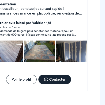
ésentation
 travailleur , ponctuel,et surtout rapide !
nnaissances avance en placoplâtre, rénovation de
ison tout types !
nier avis laissé par Valérie : 1/5
y a plus de 6 mois
 demandé de l'argent pour acheter des matériaux pour un
tant de 600 euros. N'a pas donné suite , ne répond pas à
 messages et ne redonne pas l'argent . A fuir !
Voir le profil
Contacter