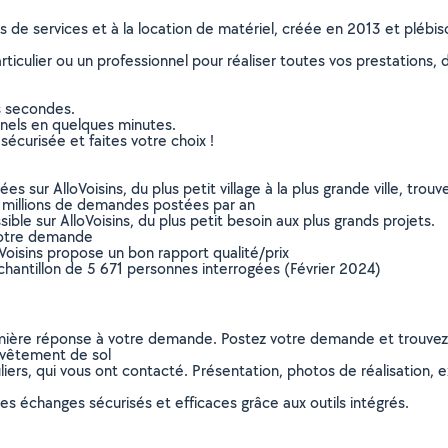
ns de services et à la location de matériel, créée en 2013 et plébi
culier ou un professionnel pour réaliser toutes vos prestations, d
s secondes.
nnels en quelques minutes.
sécurisée et faites votre choix !
sur AlloVoisins, du plus petit village à la plus grande ville, tro
 millions de demandes postées par an
ible sur AlloVoisins, du plus petit besoin aux plus grands projets.
votre demande
oVoisins propose un bon rapport qualité/prix
chantillon de 5 671 personnes interrogées (Février 2024)
remière réponse à votre demande. Postez votre demande et trouve
evêtement de sol
ers, qui vous ont contacté. Présentation, photos de réalisation, exp
s échanges sécurisés et efficaces grâce aux outils intégrés.