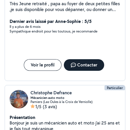
Très Jeune retraité , papa au foyer de deux petites filles
,je suis disponible pour vous dépanner, ou donner un
coup de main . Autodidacte,Multitâches et rigoureux je
sais m'adapter et j'aime le travail bien fait . N'hésitez pas
Dernier avis laissé par Anne-Sophie : 5/5
à me contacter
Il y a plus de 6 mois
Sympathique endroit pour les toutous, je recommande
Voir le profil
Contacter
Particulier
Christophe Defrance
Mécanicien auto moto
Pamiers (Las Oules à la Croix de Verniolle)
1/5
(3 avis)
Présentation
Bonjour je suis un mécanicien auto et moto j'ai 25 ans et
je fais tout mécanique