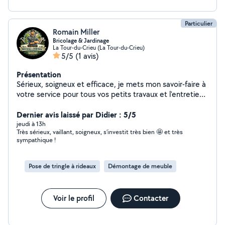
Particulier
Romain Miller
Bricolage & Jardinage
La Tour-du-Crieu (La Tour-du-Crieu)
5/5
(1 avis)
Présentation
Sérieux, soigneux et efficace, je mets mon savoir-faire à
votre service pour tous vos petits travaux et l'entretien
de votre extérieur. Travail propre, respect des
engagements et finitions soignées. Votre satisfaction
Dernier avis laissé par Didier : 5/5
est ma priorité.
jeudi à 13h
Très sérieux, vaillant, soigneux, s’investit très bien 🤩 et très
sympathique !
Pose de tringle à rideaux
Démontage de meuble
Voir le profil
Contacter