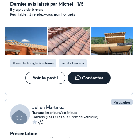
une urgence ou un projet de rénovation, je m'occupe de
Dernier avis laissé par Michel : 1/5
tout. Pourquoi me choisir ? Polyvalence : Un seul
Il y a plus de 6 mois
Peu fiable : 2 rendez-vous non honorés
interlocuteur pour tous vos besoins (peinture, sol,
petite plomberie, électricité, montage de meubles,
etc.). Simplicité : Un seul devis, un seul planning, zéro
complication. Propreté : Un chantier soigné et nettoyé
chaque jour. Sérieux : Travail de qualité et respect des
délais. Vous avez le projet, j'ai les solutions. Contactez-
moi dès aujourd'hui ! Demandez votre devis gratuit et
rapide : Secteur : Ariège et alentours Disponibilité : Tes
Pose de tringle à rideaux
Petits travaux
jours/horaires
Voir le profil
Contacter
Particulier
Julien Martinez
Travaux intérieurs/extérieurs
Pamiers (Las Oules à la Croix de Verniolle)
-/5
Présentation