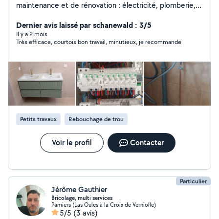
maintenance et de rénovation : électricité, plomberie,
bricolage, peinture, montage de meubles et petits
travaux divers. Fort de plus de 8 ans d'expérience dans
Dernier avis laissé par schanewald : 3/5
la maintenance des bâtiments et titulaire de plusieurs
Il y a 2 mois
Très efficace, courtois bon travail, minutieux, je recommande
formations et habilitations, je mets mon savoir-faire au
service des particuliers avec sérieux et
professionnalisme. Rigoureux, polyvalent et à l'écoute, je
m'engage à réaliser un travail soigné et à trouver des
solutions adaptées à vos besoins. Interventions rapides,
devis gratuits et conseils personnalisés. Votre
satisfaction est ma priorité. Simplifiez-vous la vie, RP
Multiserv s'occupe de tout !
Petits travaux
Rebouchage de trou
Voir le profil
Contacter
Particulier
Jérôme Gauthier
Bricolage, multi services
Pamiers (Las Oules à la Croix de Verniolle)
5/5
(3 avis)