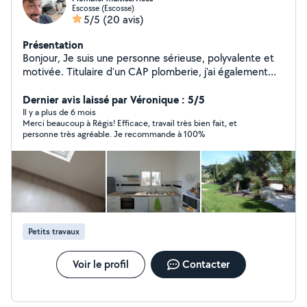
Escosse (Escosse)
5/5
(20 avis)
Présentation
Bonjour, Je suis une personne sérieuse, polyvalente et
motivée. Titulaire d'un CAP plomberie, j'ai également
été à mon compte dans la réparation de téléphones, ce
qui m'a permis de développer de nombreuses
Dernier avis laissé par Véronique : 5/5
compétences techniques et un vrai sens du service
Il y a plus de 6 mois
Merci beaucoup à Régis! Efficace, travail très bien fait, et
client. J'interviens pour différents petits travaux :
personne très agréable. Je recommande à 100%
plomberie, bricolage, montage de meubles, réparations
diverses, entretien, dépannage et autres services du
quotidien. J'aime trouver des solutions pratiques et
réaliser un travail soigné. Fiable, ponctuel et à l'écoute,
je m'adapte facilement à vos besoins. N'hésitez pas à
me contacter pour discuter de votre projet ou de votre
besoin. À bientôt !
Petits travaux
Voir le profil
Contacter