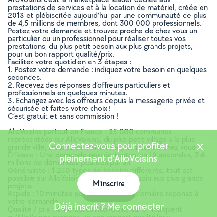
prestations de services et à la location de matériel, créée en
2013 et plébiscitée aujourd’hui par une communauté de plus
de 4,5 millions de membres, dont 300 000 professionnels.
Postez votre demande et trouvez proche de chez vous un
particulier ou un professionnel pour réaliser toutes vos
prestations, du plus petit besoin aux plus grands projets,
pour un bon rapport qualité/prix.
Facilitez votre quotidien en 3 étapes :
1. Postez votre demande : indiquez votre besoin en quelques
secondes.
2. Recevez des réponses d’offreurs particuliers et
professionnels en quelques minutes.
3. Echangez avec les offreurs depuis la messagerie privée et
sécurisée et faites votre choix !
C’est gratuit et sans commission !
AlloVoisins partout en France : 35 000 communes
représentées sur AlloVoisins, du plus petit village à la plus
Connectez-vous pour profiter
grande ville, trouvez un membre à proximité de chez vous !
Efficace : Une demande postée toutes les 10 secondes, 3.6
pleinement d'AlloVoisins
millions de demandes postées par an
Généraliste : 1 250 types de besoins différents, tout est
possible sur AlloVoisins, du plus petit besoin aux plus grands
M'inscrire
projets.
Carte
Rapide : 10 minutes pour recevoir une première réponse à
votre demande
Déjà inscrit ? Me connecter
Qualité / prix : 4 membres AlloVoisins sur 5* indiquent
qu’AlloVoisins propose un bon rapport qualité/prix