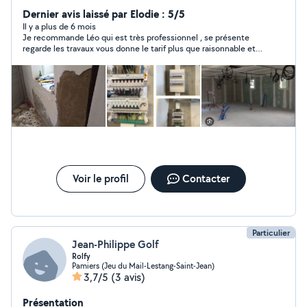
appeler moi .....la solution sera la votre adapté à votre
Dernier avis laissé par Elodie : 5/5
projet... a bientôt
Il y a plus de 6 mois
Je recommande Léo qui est très professionnel , se présente
regarde les travaux vous donne le tarif plus que raisonnable et
fixe un rdv prestation de qualité je ferai de nouveau appel à lui
si besoin
Voir le profil
Contacter
Particulier
Jean-Philippe Golf
Rolfy
Pamiers (Jeu du Mail-Lestang-Saint-Jean)
3,7/5
(3 avis)
Présentation