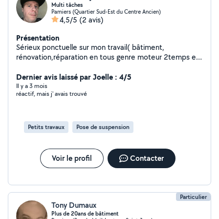
Multi tâches
Pamiers (Quartier Sud-Est du Centre Ancien)
4,5/5
(2 avis)
Présentation
Sérieux ponctuelle sur mon travail( bâtiment,
rénovation,réparation en tous genre moteur 2temps et
4temps, peinture tapisserie, pose de sol, maçonnerie,
électroménager.
Dernier avis laissé par Joelle : 4/5
Il y a 3 mois
réactif, mais j' avais trouvé
Petits travaux
Pose de suspension
Voir le profil
Contacter
Particulier
Tony Dumaux
Plus de 20ans de bâtiment