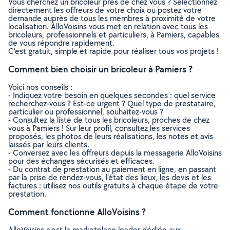
Vous cherchez un bricoleur près de chez vous ? Sélectionnez
directement les offreurs de votre choix ou postez votre
demande auprès de tous les membres à proximité de votre
localisation. AlloVoisins vous met en relation avec tous les
bricoleurs, professionnels et particuliers, à Pamiers, capables
de vous répondre rapidement.
C’est gratuit, simple et rapide pour réaliser tous vos projets !
Comment bien choisir un bricoleur à Pamiers ?
Voici nos conseils :
- Indiquez votre besoin en quelques secondes : quel service
recherchez-vous ? Est-ce urgent ? Quel type de prestataire,
particulier ou professionnel, souhaitez-vous ?
- Consultez la liste de tous les bricoleurs, proches de chez
vous à Pamiers ! Sur leur profil, consultez les services
proposés, les photos de leurs réalisations, les notes et avis
laissés par leurs clients.
- Conversez avec les offreurs depuis la messagerie AlloVoisins
pour des échanges sécurisés et efficaces.
- Du contrat de prestation au paiement en ligne, en passant
par la prise de rendez-vous, l’état des lieux, les devis et les
factures : utilisez nos outils gratuits à chaque étape de votre
prestation.
Comment fonctionne AlloVoisins ?
AlloVoisins c’est la marketplace leader dédiée aux