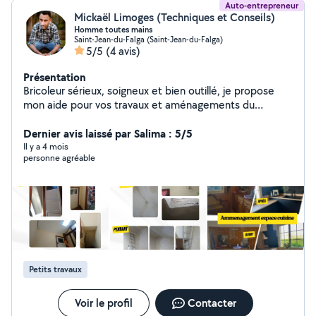
Auto-entrepreneur
Mickaël Limoges (Techniques et Conseils)
Homme toutes mains
Saint-Jean-du-Falga (Saint-Jean-du-Falga)
5/5
(4 avis)
Présentation
Bricoleur sérieux, soigneux et bien outillé, je propose
mon aide pour vos travaux et aménagements du
quotidien. Fort de plusieurs années d'expérience en
aménagement intérieur, j'interviens pour le montage de
Dernier avis laissé par Salima : 5/5
meubles, l'installation d'éléments toutes pièces,
Il y a 4 mois
personne agréable
ajustements, réparations, finitions, optimisation
d'espaces et améliorations diverses. Je travaille
proprement, avec méthode, et j'accorde une grande
importance à la communication avant et pendant
l'intervention. Mes tarifs sont volontairement attractifs :
je privilégie aujourd'hui la satisfaction client et le
bouche-à-oreille local. N'hésitez pas à me contacter
pour échanger sur votre besoin. Je réponds rapidement
Petits travaux
et en toute transparence sur ce qui est possible.
Voir le profil
Contacter