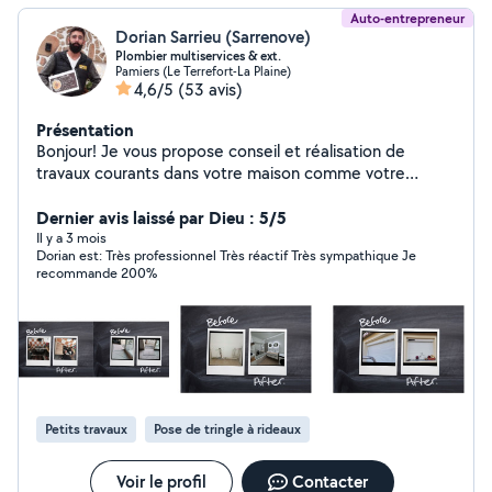
Auto-entrepreneur
Dorian Sarrieu (Sarrenove)
Plombier multiservices & ext.
Pamiers (Le Terrefort-La Plaine)
4,6/5
(53 avis)
Présentation
Bonjour! Je vous propose conseil et réalisation de
travaux courants dans votre maison comme votre
extérieur. Prestataire multiservices, un projet créatif
peut aussi voir le jour selon vos envies. Plutôt réactif et
Dernier avis laissé par Dieu : 5/5
soucieux des urgences, n'hésitez pas à me contacter
Il y a 3 mois
Dorian est: Très professionnel Très réactif Très sympathique Je
pour étudier votre demande. Avec motivation. Pour
recommande 200%
toute demande en dehors dehors de mon périmètre
d'intervention, veuillez vous rapprocher de la page
facebook SARRENOVE EI SARRENOVE
Petits travaux
Pose de tringle à rideaux
Voir le profil
Contacter