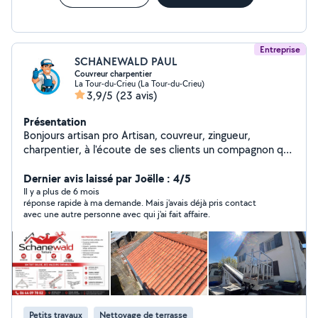
Entreprise
SCHANEWALD PAUL
Couvreur charpentier
La Tour-du-Crieu (La Tour-du-Crieu)
3,9/5
(23 avis)
Présentation
Bonjours artisan pro Artisan, couvreur, zingueur,
charpentier, à l'écoute de ses clients un compagnon qui
vous guide et conseil dans vos travaux. Déplacement
dans toute l'Occitanie Déplacement rapide et efficace.
Dernier avis laissé par Joëlle : 4/5
Devis rapidement effectué disponible 24/24 7/7
Il y a plus de 6 mois
réponse rapide à ma demande. Mais j'avais déjà pris contact
N'hésitez pas à me contacter
avec une autre personne avec qui j'ai fait affaire.
Petits travaux
Nettoyage de terrasse