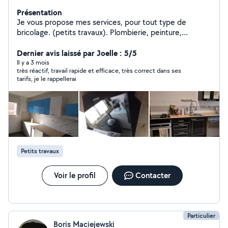
Présentation
Je vous propose mes services, pour tout type de
bricolage. (petits travaux). Plombierie, peinture,
montage de meubles, pose d'appareils électroménager
( plaque de cuisson, hotte de cuisine etc).
Dernier avis laissé par Joelle : 5/5
Il y a 3 mois
très réactif, travail rapide et efficace, très correct dans ses
tarifs, je le rappellerai
Petits travaux
Voir le profil
Contacter
Particulier
Boris Maciejewski