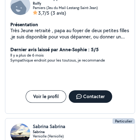
Rolfy
Pamiers (Jeu du Mail-Lestang-Saint-Jean)
3,7/5
(3 avis)
Présentation
Très Jeune retraité , papa au foyer de deux petites filles
,je suis disponible pour vous dépanner, ou donner un
coup de main . Autodidacte,Multitâches et rigoureux je
sais m'adapter et j'aime le travail bien fait . N'hésitez pas
Dernier avis laissé par Anne-Sophie : 5/5
à me contacter
Il y a plus de 6 mois
Sympathique endroit pour les toutous, je recommande
Voir le profil
Contacter
Particulier
Sabrina Sabrina
Sabrina
Verniolle (Verniolle)