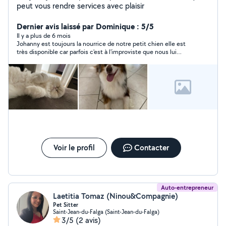
peut vous rendre services avec plaisir
Dernier avis laissé par Dominique : 5/5
Il y a plus de 6 mois
Johanny est toujours la nourrice de notre petit chien elle est
très disponible car parfois c'est à l'improviste que nous lui
demandons. Elle est gentille et adore les animaux pour en avoir
aussi (mais des chats). Elle est très souriante et aimable.
Voir le profil
Contacter
Auto-entrepreneur
Laetitia Tomaz (Ninou&Compagnie)
Pet Sitter
Saint-Jean-du-Falga (Saint-Jean-du-Falga)
3/5
(2 avis)