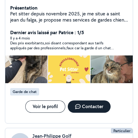
Présentation
Pet sitter depuis novembre 2025, je me situe a saint
jean du falga, je propose mes services de gardes chiens
et chats sur saint jean du falga et 25 kilomètres
alentours . Garde à mon domicile, visite au domicile du
Dernier avis laissé par Patrice : 1/5
propriétaire.
Il y a 4 mois
Des prix exorbitants,soi disant correspondant aux tarifs
appliqués par des professionnels,faux car la garde d un chat
tourne entre 12et15€ jour et non 26€
Garde de chat
Voir le profil
Contacter
Particulier
Jean-Philippe Golf