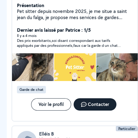
Présentation
Pet sitter depuis novembre 2025, je me situe a saint
jean du falga, je propose mes services de gardes
chiens et chats sur saint jean du falga et 25 kilomètres
alentours . Garde à mon domicile, visite au domicile du
Dernier avis laissé par Patrice : 1/5
propriétaire.
Il y a 4 mois
Des prix exorbitants,soi disant correspondant aux tarifs
appliqués par des professionnels,faux car la garde d un chat
tourne entre 12et15€ jour et non 26€
Garde de chat
Voir le profil
Contacter
Particulier
Elléis B