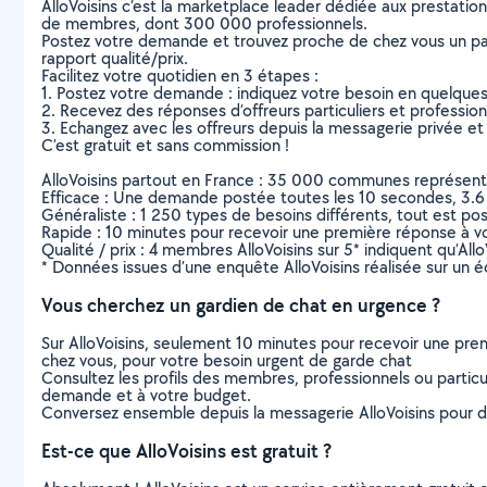
AlloVoisins c’est la marketplace leader dédiée aux prestatio
de membres, dont 300 000 professionnels.
Postez votre demande et trouvez proche de chez vous un parti
rapport qualité/prix.
Facilitez votre quotidien en 3 étapes :
1. Postez votre demande : indiquez votre besoin en quelque
2. Recevez des réponses d’offreurs particuliers et professio
3. Echangez avec les offreurs depuis la messagerie privée et 
C’est gratuit et sans commission !
AlloVoisins partout en France : 35 000 communes représentées 
Efficace : Une demande postée toutes les 10 secondes, 3.6
Généraliste : 1 250 types de besoins différents, tout est poss
Rapide : 10 minutes pour recevoir une première réponse à 
Qualité / prix : 4 membres AlloVoisins sur 5* indiquent qu’All
* Données issues d’une enquête AlloVoisins réalisée sur un é
Vous cherchez un gardien de chat en urgence ?
Sur AlloVoisins, seulement 10 minutes pour recevoir une p
chez vous, pour votre besoin urgent de garde chat
Consultez les profils des membres, professionnels ou particuli
demande et à votre budget.
Conversez ensemble depuis la messagerie AlloVoisins pour de
Est-ce que AlloVoisins est gratuit ?