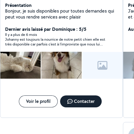
Présentation
Pr
Bonjour, je suis disponibles pour toutes demandes qui
J'
peut vous rendre services avec plaisir
et
Dernier avis laissé par Dominique : 5/5
Au
Il y a plus de 6 mois
Johanny est toujours la nourrice de notre petit chien elle est
très disponible car parfois c'est à l'improviste que nous lui
demandons. Elle est gentille et adore les animaux pour en avoir
aussi (mais des chats). Elle est très souriante et aimable.
Voir le profil
Contacter