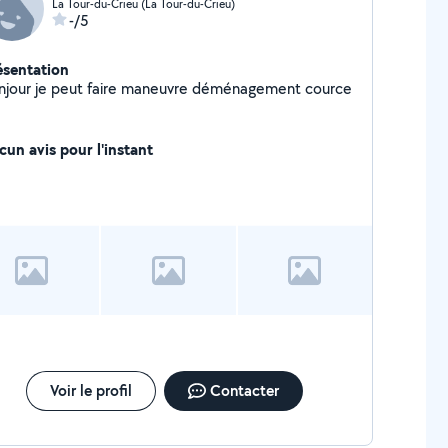
La Tour-du-Crieu (La Tour-du-Crieu)
-/5
ésentation
njour je peut faire maneuvre déménagement cource
cun avis pour l'instant
Voir le profil
Contacter