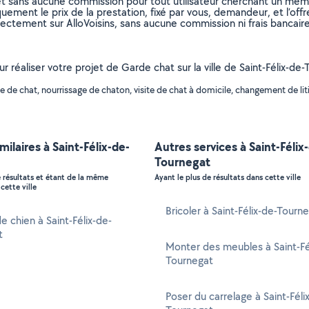
et sans aucune commission pour tout utilisateur cherchant un membre
uement le prix de la prestation, fixé par vous, demandeur, et l’offr
rectement sur AlloVoisins, sans aucune commission ni frais bancaire
ur réaliser votre projet de Garde chat sur la ville de Saint-Félix-de
de chat, nourrissage de chaton, visite de chat à domicile, changement de litiè
milaires à Saint-Félix-de-
Autres services à Saint-Félix
Tournegat
e résultats et étant de la même
Ayant le plus de résultats dans cette ville
cette ville
Bricoler à Saint-Félix-de-Tourn
e chien à Saint-Félix-de-
t
Monter des meubles à Saint-Fé
Tournegat
Poser du carrelage à Saint-Féli