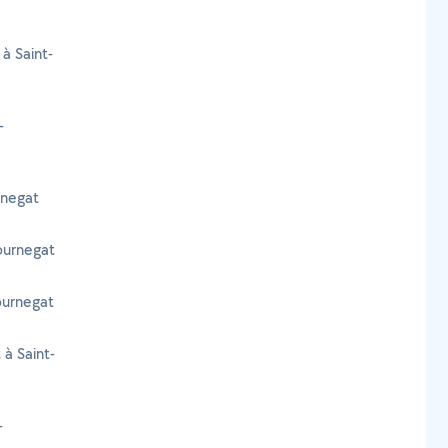
à Saint-
-
rnegat
ournegat
Tournegat
 à Saint-
-