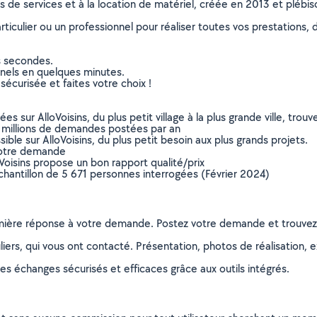
ns de services et à la location de matériel, créée en 2013 et plébi
culier ou un professionnel pour réaliser toutes vos prestations, d
s secondes.
nnels en quelques minutes.
sécurisée et faites votre choix !
sur AlloVoisins, du plus petit village à la plus grande ville, tro
 millions de demandes postées par an
ible sur AlloVoisins, du plus petit besoin aux plus grands projets.
votre demande
oVoisins propose un bon rapport qualité/prix
chantillon de 5 671 personnes interrogées (Février 2024)
remière réponse à votre demande. Postez votre demande et trouve
ers, qui vous ont contacté. Présentation, photos de réalisation, exp
s échanges sécurisés et efficaces grâce aux outils intégrés.