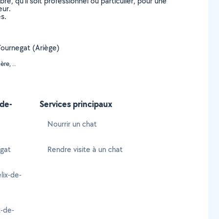
, qu’il soit professionnel ou particulier, pour une
eur.
s.
-Tournegat (Ariège)
re, ..
-de-
Services principaux
Nourrir un chat
egat
Rendre visite à un chat
lix-de-
x-de-