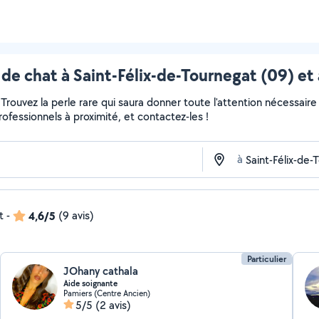
de chat à Saint-Félix-de-Tournegat (09) et
r... Trouvez la perle rare qui saura donner toute l'attention nécess
professionnels à proximité, et contactez-les !
à
t
-
4,6/5
(9 avis)
Particulier
JOhany cathala
Aide soignante
Pamiers (Centre Ancien)
5/5
(2 avis)