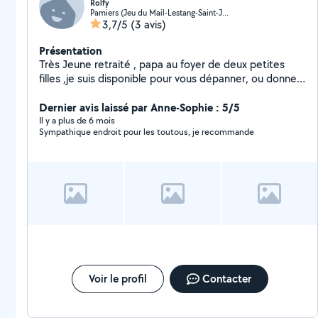
Rolfy
Pamiers (Jeu du Mail-Lestang-Saint-Jean)
3,7/5
(3 avis)
Présentation
Très Jeune retraité , papa au foyer de deux petites
filles ,je suis disponible pour vous dépanner, ou donner
un coup de main . Autodidacte,Multitâches et
rigoureux je sais m'adapter et j'aime le travail bien fait .
Dernier avis laissé par Anne-Sophie : 5/5
N'hésitez pas à me contacter
Il y a plus de 6 mois
Sympathique endroit pour les toutous, je recommande
Voir le profil
Contacter