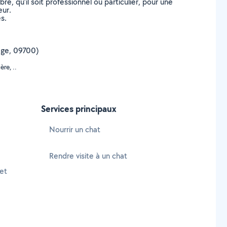
, qu’il soit professionnel ou particulier, pour une
eur.
s.
iège, 09700)
re, ..
Services principaux
Nourrir un chat
Rendre visite à un chat
et