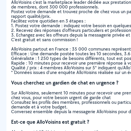
AlloVoisins c’est la marketplace leader dédiée aux prestatio
de membres, dont 300 000 professionnels.
Postez votre demande et trouvez proche de chez vous un parti
rapport qualité/prix.
Facilitez votre quotidien en 3 étapes :
1. Postez votre demande : indiquez votre besoin en quelque
2. Recevez des réponses d’offreurs particuliers et professio
3. Echangez avec les offreurs depuis la messagerie privée et 
C’est gratuit et sans commission !
AlloVoisins partout en France : 35 000 communes représentées 
Efficace : Une demande postée toutes les 10 secondes, 3.6
Généraliste : 1 250 types de besoins différents, tout est poss
Rapide : 10 minutes pour recevoir une première réponse à 
Qualité / prix : 4 membres AlloVoisins sur 5* indiquent qu’All
* Données issues d’une enquête AlloVoisins réalisée sur un é
Vous cherchez un gardien de chat en urgence ?
Sur AlloVoisins, seulement 10 minutes pour recevoir une p
chez vous, pour votre besoin urgent de garde chat
Consultez les profils des membres, professionnels ou particuli
demande et à votre budget.
Conversez ensemble depuis la messagerie AlloVoisins pour de
Est-ce que AlloVoisins est gratuit ?