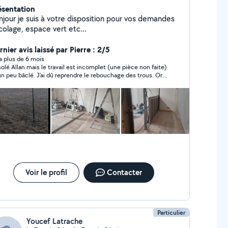
ésentation
njour je suis à votre disposition pour vos demandes
colage, espace vert etc...
nier avis laissé par Pierre : 2/5
y a plus de 6 mois
olé Allan mais le travail est incomplet (une pièce non faite)
un peu bâclé. J’ai dû reprendre le rebouchage des trous. Or
dée était de gagner du temps. J’ai cependant apprécié ton
tact
Voir le profil
Contacter
Particulier
Youcef Latrache