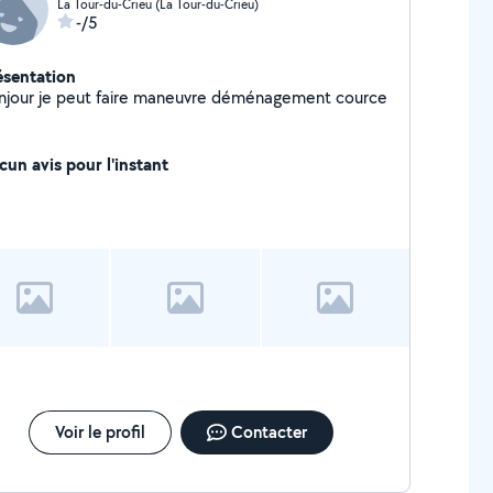
La Tour-du-Crieu (La Tour-du-Crieu)
-/5
ésentation
njour je peut faire maneuvre déménagement cource
cun avis pour l'instant
Voir le profil
Contacter