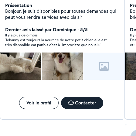
Présentation
Pr
Bonjour, je suis disponibles pour toutes demandes qui
Bo
peut vous rendre services avec plaisir
bri
Dernier avis laissé par Dominique : 5/5
Der
Il y a plus de 6 mois
Il 
Johanny est toujours la nourrice de notre petit chien elle est
Dés
très disponible car parfois c'est à l'improviste que nous lui
et 
demandons. Elle est gentille et adore les animaux pour en avoir
l’i
aussi (mais des chats). Elle est très souriante et aimable.
con
Voir le profil
Contacter