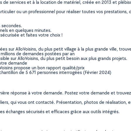
ns de services et à la location de matériel, créée en 2013 et plébi
culier ou un professionnel pour réaliser toutes vos prestations, d
s secondes.
nnels en quelques minutes.
sécurisée et faites votre choix !
sur AlloVoisins, du plus petit village à la plus grande ville, tro
 millions de demandes postées par an
ible sur AlloVoisins, du plus petit besoin aux plus grands projets.
votre demande
oVoisins propose un bon rapport qualité/prix
chantillon de 5 671 personnes interrogées (Février 2024)
remière réponse à votre demande. Postez votre demande et trouve
ers, qui vous ont contacté. Présentation, photos de réalisation, exp
s échanges sécurisés et efficaces grâce aux outils intégrés.