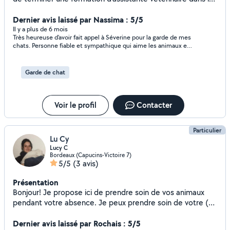
cadre d'une reconversion professionnelle. Je m'occupe de
chiens, de chats et de NAC (gardes, promenades, soins).
Dernier avis laissé par Nassima : 5/5
Je suis également titulaire de l'ACACED. A bientôt !
Il y a plus de 6 mois
Très heureuse d'avoir fait appel à Séverine pour la garde de mes
chats. Personne fiable et sympathique qui aime les animaux et
en prend vraiment soin . J'ai eu des photos et vidéos chaque
jour . Je continuerai à faire appel à ses services. Je
recommande les yeux fermés !
Garde de chat
Voir le profil
Contacter
Particulier
Lu Cy
Lucy C
Bordeaux (Capucins-Victoire 7)
5/5
(3 avis)
Présentation
Bonjour! Je propose ici de prendre soin de vos animaux
pendant votre absence. Je peux prendre soin de votre (ou
vos) protégé qu'il soit un chat, un lapin, un chien, un
hamster, un cochon d'inde ou une souris en m'adaptant à
Dernier avis laissé par Rochais : 5/5