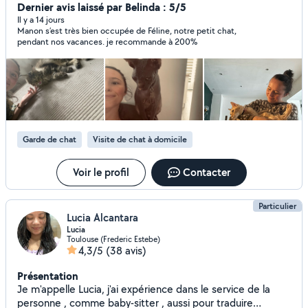
permis et je suis véhiculée pour d'autres services. Au plaisir
Dernier avis laissé par Belinda : 5/5
d'échanger.
Il y a 14 jours
Manon s’est très bien occupée de Féline, notre petit chat,
pendant nos vacances. je recommande à 200%
Garde de chat
Visite de chat à domicile
Voir le profil
Contacter
Particulier
Lucia Alcantara
Lucia
Toulouse (Frederic Estebe)
4,3/5
(38 avis)
Présentation
Je m'appelle Lucia, j'ai expérience dans le service de la
personne , comme baby-sitter , aussi pour traduire