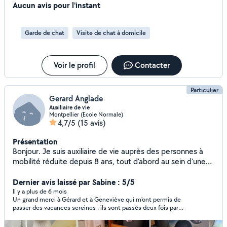
qui permet aux chiens de bien se dépenser tout en
Aucun avis pour l'instant
profitant de l'extérieur. J'ai déjà eu l'occasion de
m'occuper de chiens, mais aussi de chats. Dynamique,
Garde de chat
Visite de chat à domicile
douce et attentive, je saurai m'adapter au rythme et aux
besoins de votre compagnon pour qu'il se sente en
confiance et passe un agréable moment. Je travaille dans
Voir le profil
Contacter
la restauration uniquement le matin, ce qui me rend
disponible les après-midi et les soirs
Particulier
Gerard Anglade
Auxiliaire de vie
Montpellier (Ecole Normale)
4,7/5
(15 avis)
Présentation
Bonjour. Je suis auxiliaire de vie auprès des personnes à
mobilité réduite depuis 8 ans, tout d'abord au sein d'une
association, et désormais à mon compte, en CESU. Je
réalise tous les transferts lit-fauteil, fauteuil-chaise de
Dernier avis laissé par Sabine : 5/5
douche, etc... Mon travail consiste plutôt à m'occuper
Il y a plus de 6 mois
Un grand merci à Gérard et à Geneviève qui m'ont permis de
directement de la personne comme l'aide à la marche,
passer des vacances sereines : ils sont passés deux fois par
promenade en fauteuil. Je vous aide à l'habillage et au
jour pour s'occuper d'eux et ont pû contrôler pour une
déshabillage, ainsi qu'à la toilette ou à la douche. Soins
suspicion de débordement de canalisation. Grâce à eux j'ai pu