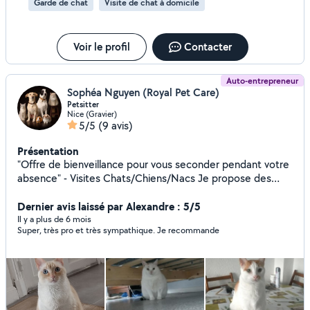
Garde de chat
Visite de chat à domicile
Voir le profil
Contacter
Auto-entrepreneur
Sophéa Nguyen (Royal Pet Care)
Petsitter
Nice (Gravier)
5/5
(9 avis)
Présentation
"Offre de bienveillance pour vous seconder pendant votre
absence" - Visites Chats/Chiens/Nacs Je propose des
visites à votre domicile pour m'occuper de vos boules de
poils. Week-end, Vacances, Journées de travail intense, je
Dernier avis laissé par Alexandre : 5/5
m'adapte en fonction de votre emploi du temps. Une
Il y a plus de 6 mois
Super, très pro et très sympathique. Je recommande
première rencontre peut-être effectuée avec remise de
clés. Si vous n'avez pas le temps, une vidéo peut-être être
une solution afin de me montrer comment fonctionne
votre appartement ou maison avec boîte à clés ou autre
solution. Au plaisir de prendre soin de votre compagnon !