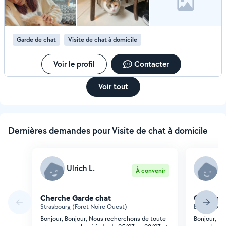
Garde de chat
Visite de chat à domicile
Voir le profil
Contacter
Voir tout
Dernières demandes pour Visite de chat à domicile
Ulrich L.
M
À convenir
Cherche Garde chat
Cherche 
Strasbourg (Foret Noire Ouest)
Bordeaux (L
Bonjour, Bonjour, Nous recherchons de toute
Bonjour, Je