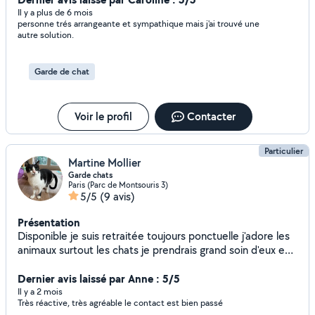
mais aussi des animaux je m'adapte aux situations
Il y a plus de 6 mois
personne trés arrangeante et sympathique mais j'ai trouvé une
autre solution.
Garde de chat
Voir le profil
Contacter
Particulier
Martine Mollier
Garde chats
Paris (Parc de Montsouris 3)
5/5
(9 avis)
Présentation
Disponible je suis retraitée toujours ponctuelle j'adore les
animaux surtout les chats je prendrais grand soin d'eux en
votre absence
Dernier avis laissé par Anne : 5/5
Il y a 2 mois
Très réactive, très agréable le contact est bien passé