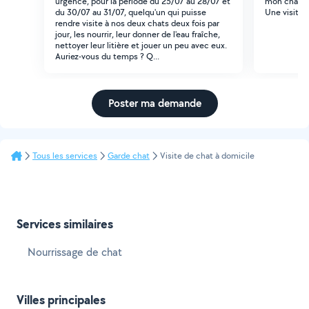
urgence, pour la période du 25/07 au 28/07 et
mon chat du
du 30/07 au 31/07, quelqu'un qui puisse
Une visite 
rendre visite à nos deux chats deux fois par
jour, les nourrir, leur donner de l'eau fraîche,
nettoyer leur litière et jouer un peu avec eux.
Auriez-vous du temps ? Q...
Poster ma demande
Tous les services
Garde chat
Visite de chat à domicile
Services similaires
Nourrissage de chat
Villes principales