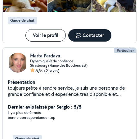
end, et je peux me déplacer facilement autour de
Bordeaux. N'hésitez pas à me contacter pour échanger sur
vos besoins, je réponds toujours avec plaisir. À bientôt !
Garde de chat
Manon
Voir le profil
Contacter
Particulier
Marta Pardava
Dynamique & de confiance
Strasbourg (Plaine des Bouchers Est)
5/5
(2 avis)
Présentation
toujours prête à rendre service, je suis une personne de
grande confiance et d experience tres disponible et
heureuse des petits services que je peux proposer -
transport - livraison - accompagnement - baby sitting -
Dernier avis laissé par Sergio : 5/5
garde d enfants - accompagnement aux activites - garde d
Il y a plus de 6 mois
bonne correspondance. top
animaux - pet sitting - garde de maison - gouvernante de
maison - sport, c est ma grande passion, je fais du
coaching / remise en forme
Garde de chat