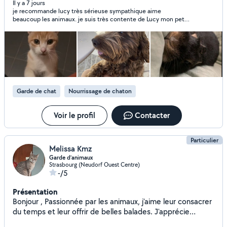
ses besoins et à vos instructions. J'ai de l'expérience avec
Il y a 7 jours
je recommande lucy très sérieuse sympathique aime
la garde de chat et chien, en plus de mon expérience avec
beaucoup les animaux. je suis très contente de Lucy mon petit
mon propre chat, chien, lapin, souris et hamster que j'ai
chat adore. Lucy m envoie des photos de mon petit chat et me
adoptés pour faire partie de ma famille. Avec la hâte de
donne des nouvelles. je vous recommande Lucy pour garder
rencontrer votre ami poilu, Lucy J'ai un lien Rover qui vous
votre animal vous pouvez partir tranquille et laissez votre
animal à Lucy
offre 10 e sur votre première réservation.
Garde de chat
Nourrissage de chaton
Voir le profil
Contacter
Particulier
Melissa Kmz
Garde d’animaux
Strasbourg (Neudorf Ouest Centre)
-/5
Présentation
Bonjour , Passionnée par les animaux, j'aime leur consacrer
du temps et leur offrir de belles balades. J'apprécie
particulièrement les longues promenades en plein air, ce