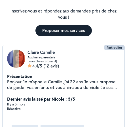
Inscrivez-vous et répondez aux demandes près de chez
vous !
Proposer mes services
Particulier
Claire Camille
Auxiliaire parentale
Lyon (Jules Brunard)
4,4/5
(12 avis)
Présentation
Bonjour Je m'appelle Camille ,j'ai 32 ans Je vous propose
de garder vos enfants et vos animaux a domicile Je suis
titulaire du CAP petite enfance , BEPA service aux
personnes ainsi que du BAFA
Dernier avis laissé par Nicole : 5/5
Il y a 3 mois
Réactive