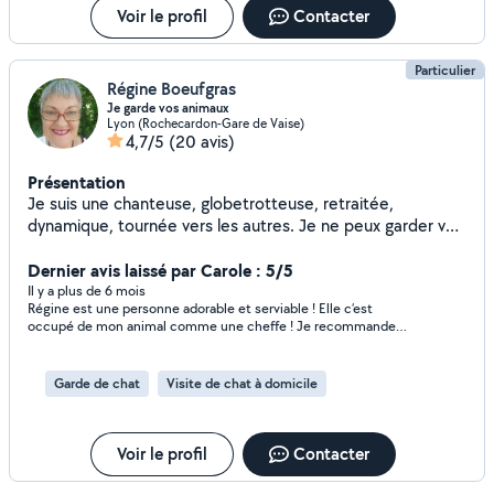
Voir le profil
Contacter
Particulier
Régine Boeufgras
Je garde vos animaux
Lyon (Rochecardon-Gare de Vaise)
4,7/5
(20 avis)
Présentation
Je suis une chanteuse, globetrotteuse, retraitée,
dynamique, tournée vers les autres. Je ne peux garder vos
charmants amis à quatre pattes QUE CHEZ VOUS. Ce
n'est pas possible chez moi. Merci d'en prendre cpte ds
Dernier avis laissé par Carole : 5/5
vos demandes. Bien à vous et au plaisir de vous rencontrer
Il y a plus de 6 mois
Régine est une personne adorable et serviable ! Elle c’est
et vous et l'animal. Régine
occupé de mon animal comme une cheffe ! Je recommande
++++
Garde de chat
Visite de chat à domicile
Voir le profil
Contacter