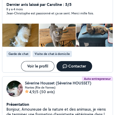
félins. Je ne peux en accueillir chez moi car je doute que
Dernier avis laissé par Caroline : 5/5
mes deux chats mâles apprécieraient la présence d'un
Il y a 4 mois
Jean-Christophe est passionné et ça se sent. Merci mille fois.
tiers matou. Je vous invite à lire les avis sur mon profil pour
avoir une idée sur la qualité de mes prestations. Je suis
titulaire de l'ACACED (Attestation de Connaissances pour
les Animaux de Compagnie d'Espèces Domestiques) qui
est une formation reconnue par le Ministere de
l'Agriculture et de la Souveraineté Alimentaire. Si vous avez
des questions, je me ferais un plaisir d'y répondre. A
bientôt.
Garde de chat
Visite de chat à domicile
Voir le profil
Contacter
Auto-entrepreneur
Séverine Housset (Séverine HOUSSET)
Nantes (Rte de Vannes)
4,9/5
(50 avis)
Présentation
Bonjour, Amoureuse de la nature et des animaux, je viens
de terminer une formation d'assistante vétérinaire dans le