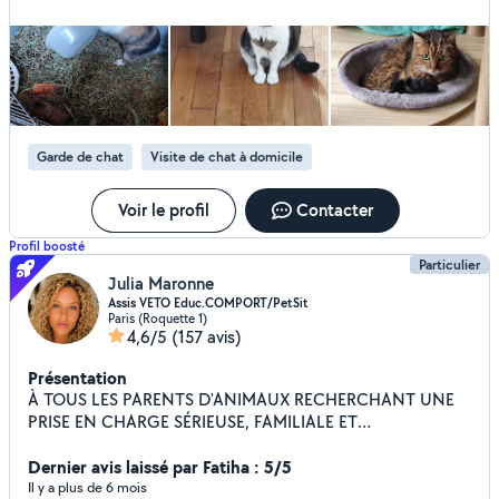
Garde de chat
Visite de chat à domicile
Voir le profil
Contacter
Profil boosté
Particulier
Julia Maronne
Assis VETO Educ.COMPORT/PetSit
Paris (Roquette 1)
4,6/5
(157 avis)
Présentation
À TOUS LES PARENTS D'ANIMAUX RECHERCHANT UNE
PRISE EN CHARGE SÉRIEUSE, FAMILIALE ET
BIENVEILLANTE. Chez moi, vos animaux sont traités
comme de véritables membres de la famille. Assistante
Dernier avis laissé par Fatiha : 5/5
vétérinaire et comportementaliste animalière, je propose
Il y a plus de 6 mois