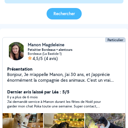
Rechercher
Particulier
Manon Magdeleine
Petsitter Bordeaux + alentours
Bordeaux (La Bastide 1)
4,5/5
(4 avis)
Présentation
Bonjour, Je m'appelle Manon, j'ai 30 ans, et j'apprécie
énormément la compagnie des animaux. C'est un vrai
plaisir pour moi de passer du temps avec eux, que ce soit
pour une promenade, une garde ponctuelle ou plusieurs
Dernier avis laissé par Léa : 5/5
jours. Je veille toujours à leur bien-être et à respecter
Il y a plus de 6 mois
J’ai demandé service à Manon durant les fêtes de Noël pour
leurs habitudes. Chaque animal a son caractère, et j'aime
garder mon chat Poka toute une semaine. Super contact,
m'y adapter : balade tranquille, jeux, câlins ou simple
Manon a été géniale avec lui ! À l’écoute et présente, je la
présence rassurante. Mon but, c'est qu'il se sente aussi
recommande vivement pour faire garder vos animaux. À
bien qu'à la maison et que vous puissiez partir l'esprit
bientôt Manon !
tranquille. Je suis disponible en semaine comme le week-