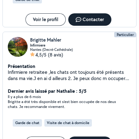
Voir le profil
Contacter
Particulier
Brigitte Mahler
Infirmiere
Nantes (Decré-Cathédrale)
4,5/5
(8 avis)
Présentation
Infirmiere retraitee ,les chats ont toujours été présents
dans ma vie.J en ai d ailleurs 2. Je peux donc m occuper
des vôtres lors de vos absences. Je passe regulierement
chez vous,suivant vos demandes. Ils seront chouchoutés
Dernier avis laissé par Nathalie : 5/5
sans problèmes...surveillance de l alimentation,de la litière
Il y a plus de 6 mois
Brigitte a été très disponible et s’est bien occupée de nos deux
sans oublier jeux et câlins. Je peux aussi jeter un œil sur
chats. Je recommande vivement.
vos plantes. N hésitez pas à me contacter.,je réponds à
toutes les demandes même négativement. A
bientot....peut etre...
Garde de chat
Visite de chat à domicile