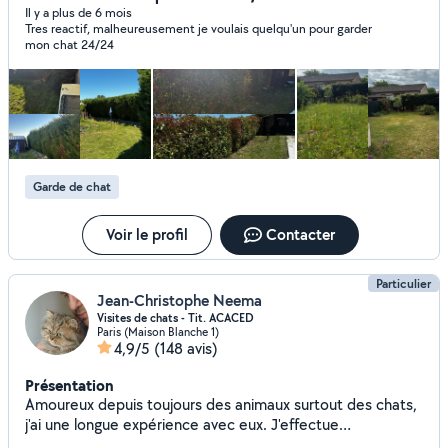
nettoyage de jardin évacuation de déchets verts selon le
Il y a plus de 6 mois
Tres reactif, malheureusement je voulais quelqu'un pour garder
volume remise au propre d'un extérieur avant vente,
mon chat 24/24
location, état des lieux ou événement Je peux intervenir
rapidement selon mes disponibilités, pour une intervention
ponctuelle ou un entretien régulier. Je travaille
sérieusement, proprement, avec le souci du détail.
L'objectif est simple : vous éviter les tâches longues,
physiques ou pénibles, et vous rendre un extérieur propre,
agréable et entretenu. Paiement en CESU possible pour
Garde de chat
les prestations éligibles. Devis simple après échange ou
photos du jardin. N'hésitez pas à me contacter en
m'indiquant : la commune, le type de travail souhaité, la
Voir le profil
Contacter
surface approximative, et quelques photos si possible. À
bientôt. Clément
Particulier
Jean-Christophe Neema
Visites de chats - Tit. ACACED
Paris (Maison Blanche 1)
4,9/5
(148 avis)
Présentation
Amoureux depuis toujours des animaux surtout des chats,
j'ai une longue expérience avec eux. J'effectue
essentiellement des visites quotidiennes au domicile des