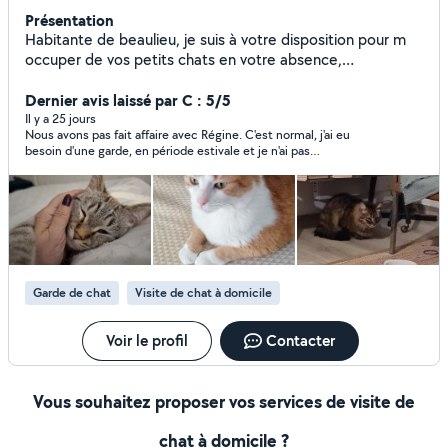
Présentation
Habitante de beaulieu, je suis à votre disposition pour m
occuper de vos petits chats en votre absence,
distributrice de croquettes et câlins à volonté. J ai moi
même un chat de presque 3 ans, je n ai pas encore testé
Dernier avis laissé par C : 5/5
la garde à domicile. J'ai un intérêt particulier pour les
Il y a 25 jours
Nous avons pas fait affaire avec Régine. C'est normal, j'ai eu
chats. Mon domaine d intervention se situe en priorité sur
besoin d'une garde, en période estivale et je n'ai pas
St Sébastien, rezé, quartier beaulieu et alentours Je peux
suffisamment anticipé. La communication est fluide et
accessoirement prendre votre courrier et arroser vos
sympathique avec Régine. Elle est de bons conseils.
plantes également. N hésitez pas à me contacter, ce sera
un plaisir d échanger avec vous.
Garde de chat
Visite de chat à domicile
Voir le profil
Contacter
Vous souhaitez proposer vos services de visite de
chat à domicile ?