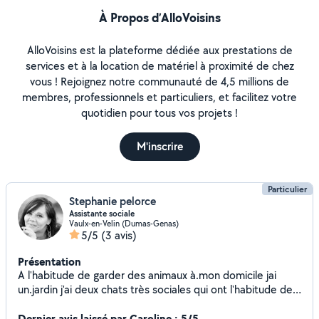
À Propos d’AlloVoisins
AlloVoisins est la plateforme dédiée aux prestations de
services et à la location de matériel à proximité de chez
vous ! Rejoignez notre communauté de 4,5 millions de
membres, professionnels et particuliers, et facilitez votre
quotidien pour tous vos projets !
M'inscrire
Particulier
Stephanie pelorce
Assistante sociale
Vaulx-en-Velin (Dumas-Genas)
5/5
(3 avis)
Présentation
A l'habitude de garder des animaux à.mon domicile jai
un.jardin j'ai deux chats très sociales qui ont l'habitude des
autres chats cela fait plus 15 ans que je garde des animaux
chats chiens rongeurs attentive aux besoin des personnes
Dernier avis laissé par Caroline : 5/5