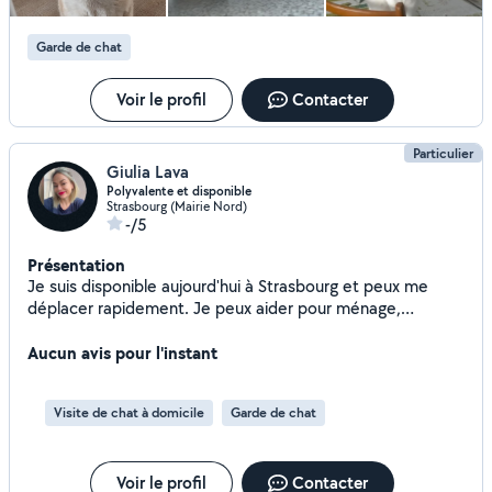
Garde de chat
Voir le profil
Contacter
Particulier
Giulia Lava
Polyvalente et disponible
Strasbourg (Mairie Nord)
-/5
Présentation
Je suis disponible aujourd'hui à Strasbourg et peux me
déplacer rapidement. Je peux aider pour ménage,
courses, rangement, garde d'animaux , cuisine à domicile
ou petits travaux. Sérieuse, efficace et discrète. Paiement
Aucun avis pour l'instant
possible après la mission. Disponible immédiatement.
Besoin d'une personne de confiance pour garder votre
Visite de chat à domicile
Garde de chat
chien ? Je propose mes services de garde de chiens,
promenades et visites à domicile. Titulaire de l'ACACED
Diplômée en éducation canine Sérieuse, bienveillante et
Voir le profil
Contacter
passionnée par les animaux Votre compagnon sera choyé,