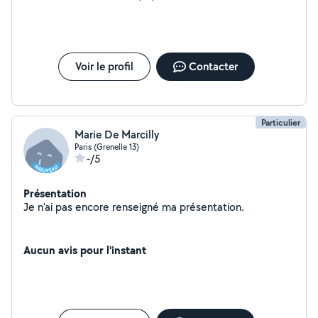
un tarif réduit. Choisissez le tarif qui vous convient ou
celui qui correspond à votre budget. Si vous avez besoin
de soins urgents pour un jour ou deux, je suis prêt à le
faire.
Voir le profil
Contacter
Particulier
Marie De Marcilly
Paris (Grenelle 13)
-/5
Présentation
Je n'ai pas encore renseigné ma présentation.
Aucun avis pour l'instant