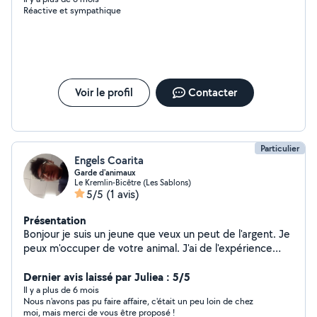
Réactive et sympathique
Voir le profil
Contacter
Particulier
Engels Coarita
Garde d'animaux
Le Kremlin-Bicêtre (Les Sablons)
5/5
(1 avis)
Présentation
Bonjour je suis un jeune que veux un peut de l'argent. Je
peux m'occuper de votre animal. J'ai de l'expérience
avec les chiens et les chats. J'habite au Kremlin-Bicêtre,
à 5 minutes à pied de Paris 13 (métro Porte d'Italie).
Dernier avis laissé par Juliea : 5/5
Comme je suis nouveau sur ce site, j'aimerais avoir des
Il y a plus de 6 mois
Nous n'avons pas pu faire affaire, c'était un peu loin de chez
avis. Je suis donc prêt à prendre soin de vos animaux à
moi, mais merci de vous être proposé !