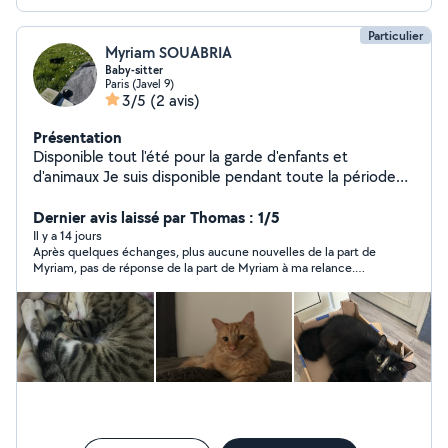
Particulier
Myriam SOUABRIA
Baby-sitter
Paris (Javel 9)
3/5
(2 avis)
Présentation
Disponible tout l'été pour la garde d'enfants et
d'animaux Je suis disponible pendant toute la période
estivale pour de la garde d'enfants (régulière ou
ponctuelle) ainsi que pour la garde de vos animaux.
Dernier avis laissé par Thomas : 1/5
Ayant vécu avec des chats, je sais très bien m'en
Il y a 14 jours
Après quelques échanges, plus aucune nouvelles de la part de
occuper et répondre à leurs besoins avec attention et
Myriam, pas de réponse de la part de Myriam à ma relance.
bienveillance. Concernant les enfants, j'ai déjà de
Dommage
l'expérience dans la garde régulière et occasionnelle.
Sérieuse, responsable et à l'écoute, j'entretiens de très
bonnes relations avec les enfants et veille à leur
sécurité tout en leur proposant des activités adaptées.
N'hésitez pas à me contacter pour plus d'informations
ou pour discuter de vos besoins.