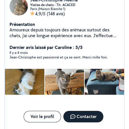
Visites de chats - Tit. ACACED
Paris (Maison Blanche 1)
4,9/5
(148 avis)
Présentation
Amoureux depuis toujours des animaux surtout des
chats, j'ai une longue expérience avec eux. J'effectue
essentiellement des visites quotidiennes au domicile
des félins. Je ne peux en accueillir chez moi car je doute
Dernier avis laissé par Caroline : 5/5
que mes deux chats mâles apprécieraient la présence
Il y a 4 mois
Jean-Christophe est passionné et ça se sent. Merci mille fois.
d'un tiers matou. Je vous invite à lire les avis sur mon
profil pour avoir une idée sur la qualité de mes
prestations. Je suis titulaire de l'ACACED (Attestation
de Connaissances pour les Animaux de Compagnie
d'Espèces Domestiques) qui est une formation
reconnue par le Ministere de l'Agriculture et de la
Souveraineté Alimentaire. Si vous avez des questions, je
me ferais un plaisir d'y répondre. A bientôt.
Voir le profil
Contacter