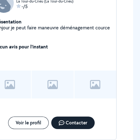
La Tour-du-Crieu (La Tour-du-Crieu)
-/5
ésentation
njour je peut faire maneuvre déménagement cource
cun avis pour l'instant
Voir le profil
Contacter