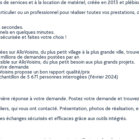
ns de services et à la location de matériel, créée en 2013 et plébi
culier ou un professionnel pour réaliser toutes vos prestations, d
s secondes.
nnels en quelques minutes.
sécurisée et faites votre choix !
sur AlloVoisins, du plus petit village à la plus grande ville, tro
 millions de demandes postées par an
ible sur AlloVoisins, du plus petit besoin aux plus grands projets.
votre demande
oVoisins propose un bon rapport qualité/prix
chantillon de 5 671 personnes interrogées (Février 2024)
remière réponse à votre demande. Postez votre demande et trouve
ers, qui vous ont contacté. Présentation, photos de réalisation, exp
s échanges sécurisés et efficaces grâce aux outils intégrés.