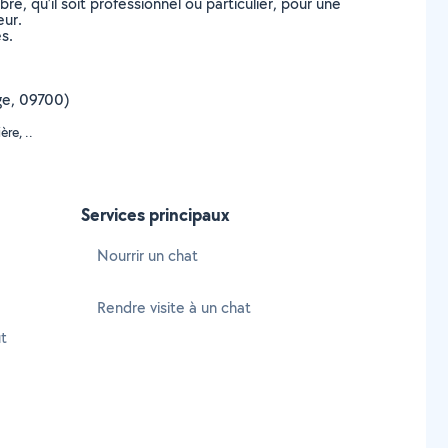
, qu’il soit professionnel ou particulier, pour une
eur.
s.
ège, 09700)
re, ..
Services principaux
Nourrir un chat
Rendre visite à un chat
t