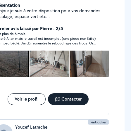
ésentation
njour je suis à votre disposition pour vos demandes
colage, espace vert etc...
nier avis laissé par Pierre : 2/5
y a plus de 6 mois
olé Allan mais le travail est incomplet (une pièce non faite)
un peu bâclé. J’ai dû reprendre le rebouchage des trous. Or
dée était de gagner du temps. J’ai cependant apprécié ton
tact
Voir le profil
Contacter
Particulier
Youcef Latrache