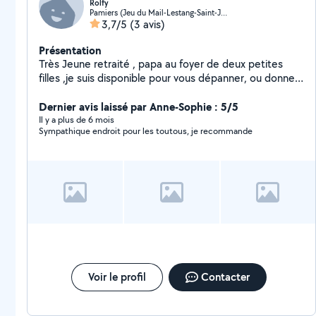
Rolfy
Pamiers (Jeu du Mail-Lestang-Saint-Jean)
3,7/5
(3 avis)
Présentation
Très Jeune retraité , papa au foyer de deux petites
filles ,je suis disponible pour vous dépanner, ou donner
un coup de main . Autodidacte,Multitâches et
rigoureux je sais m'adapter et j'aime le travail bien fait .
Dernier avis laissé par Anne-Sophie : 5/5
N'hésitez pas à me contacter
Il y a plus de 6 mois
Sympathique endroit pour les toutous, je recommande
Voir le profil
Contacter