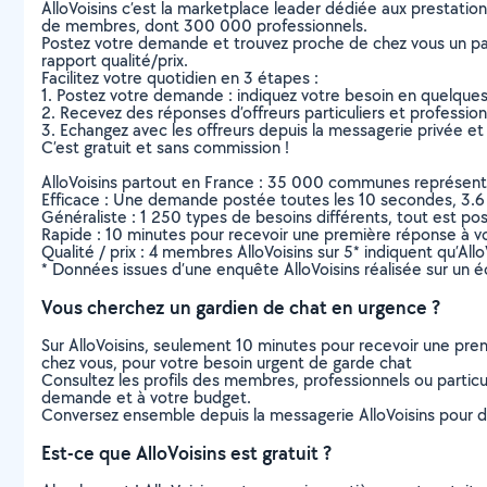
AlloVoisins c’est la marketplace leader dédiée aux prestatio
de membres, dont 300 000 professionnels.
Postez votre demande et trouvez proche de chez vous un parti
rapport qualité/prix.
Facilitez votre quotidien en 3 étapes :
1. Postez votre demande : indiquez votre besoin en quelque
2. Recevez des réponses d’offreurs particuliers et professio
3. Echangez avec les offreurs depuis la messagerie privée et 
C’est gratuit et sans commission !
AlloVoisins partout en France : 35 000 communes représentées 
Efficace : Une demande postée toutes les 10 secondes, 3.6
Généraliste : 1 250 types de besoins différents, tout est poss
Rapide : 10 minutes pour recevoir une première réponse à 
Qualité / prix : 4 membres AlloVoisins sur 5* indiquent qu’All
* Données issues d’une enquête AlloVoisins réalisée sur un é
Vous cherchez un gardien de chat en urgence ?
Sur AlloVoisins, seulement 10 minutes pour recevoir une p
chez vous, pour votre besoin urgent de garde chat
Consultez les profils des membres, professionnels ou particuli
demande et à votre budget.
Conversez ensemble depuis la messagerie AlloVoisins pour de
Est-ce que AlloVoisins est gratuit ?