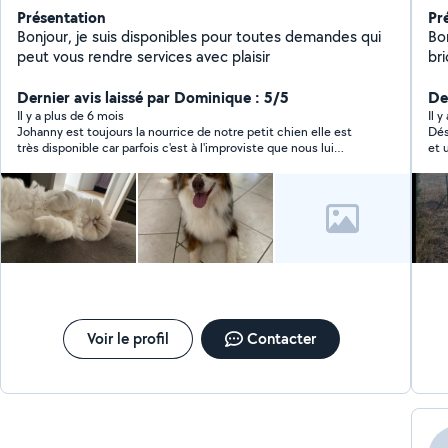
Présentation
Pr
Bonjour, je suis disponibles pour toutes demandes qui
Bo
peut vous rendre services avec plaisir
bri
Dernier avis laissé par Dominique : 5/5
Der
Il y a plus de 6 mois
Il 
Johanny est toujours la nourrice de notre petit chien elle est
Dés
très disponible car parfois c'est à l'improviste que nous lui
et 
demandons. Elle est gentille et adore les animaux pour en avoir
l’i
aussi (mais des chats). Elle est très souriante et aimable.
con
Voir le profil
Contacter