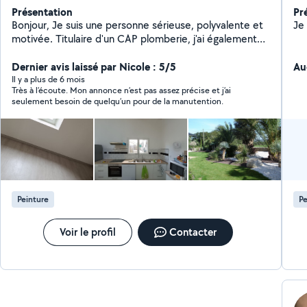
Présentation
Pr
Bonjour, Je suis une personne sérieuse, polyvalente et
motivée. Titulaire d'un CAP plomberie, j'ai également
été à mon compte dans la réparation de téléphones,
ce qui m'a permis de développer de nombreuses
Dernier avis laissé par Nicole : 5/5
Au
compétences techniques et un vrai sens du service
Il y a plus de 6 mois
Très à l’écoute. Mon annonce n’est pas assez précise et j’ai
client. J'interviens pour différents petits travaux :
seulement besoin de quelqu’un pour de la manutention.
plomberie, bricolage, montage de meubles,
réparations diverses, entretien, dépannage et autres
services du quotidien. J'aime trouver des solutions
pratiques et réaliser un travail soigné. Fiable, ponctuel
et à l'écoute, je m'adapte facilement à vos besoins.
N'hésitez pas à me contacter pour discuter de votre
projet ou de votre besoin. À bientôt !
Peinture
Pe
Voir le profil
Contacter