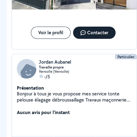
Voir le profil
Contacter
Particulier
Jordan Aubanel
Travaille propre
Verniolle (Verniolle)
-/5
Présentation
Bonjour à tous je vous propose mes service tonte
pelouse élagage débroussaillage Travaux maçonnerie
toiture nettoyage de toit Je touche un peut à tous si je
c'est faire je fait si je c'est pas je fait pas
Aucun avis pour l'instant