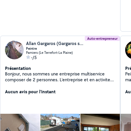
Auto-entrepreneur
Allan Gargaros (Gargaros service)
Peintre
Pamiers (Le Terrefort-La Plaine)
-/5
Présentation
Pr
Bonjour, nous sommes une entreprise multiservice
Peintr
composer de 2 personnes. L'entreprise et en activiter
ma
depuis 4 ans. Les service de notre entreprise englobe
beaucoup de chose : Petite maçonnerie Placo / joint
Aucun avis pour l'instant
Au
placo Peinture Revêtement de sol Revêtement mural
Petite plomberie Terrassement Voici les quelque tarif .
Demi journée 90 euro Journée 180 euro Pour d'autre
travaux mais tarif son très abordable. N'hésiter pas je
suis nouveaux sur ce site Merci d'avance pour votre
confiance