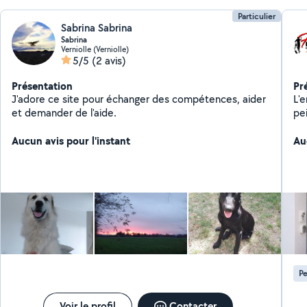
Particulier
Sabrina Sabrina
Sabrina
Verniolle (Verniolle)
5/5
(2 avis)
Présentation
Pr
J'adore ce site pour échanger des compétences, aider
L'
et demander de l'aide.
pe
de 
Aucun avis pour l'instant
in
Au
rén
es
ex
fa
l'e
dif
plo
po
sa
Pe
l'e
cha
Voir le profil
Contacter