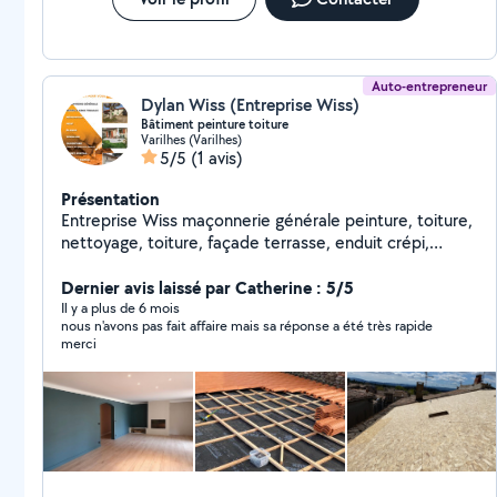
Auto-entrepreneur
Dylan Wiss (Entreprise Wiss)
Bâtiment peinture toiture
Varilhes (Varilhes)
5/5
(1 avis)
Présentation
Entreprise Wiss maçonnerie générale peinture, toiture,
nettoyage, toiture, façade terrasse, enduit crépi,
traitement de chaux, peinture volée ouverture
débroussaillage, création de jardin, entretien, jardin et
Dernier avis laissé par Catherine : 5/5
parc fondation isolation DEVIS GRATUIT numéro de
Il y a plus de 6 mois
nous n'avons pas fait affaire mais sa réponse a été très rapide
SIRET 98096178300019
merci