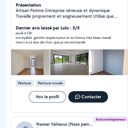
Présentation
Artisan Peintre Entreprise sérieuse et dynamique
Travaille proprement et soigneusement Utilise que
Peinture Professionnelle Possibilité de Peinture BIO
pour chambre enfant bébé. S'adapte au budjet de
Dernier avis laissé par Lolo : 5/5
chacun
jeudi à 13h
incroyable. gentils respectueux et en bonus très beau travail.
merci à ce duo de choc que je recommande
Peinture
Peinture murale
Voir le profil
Contacter
Auto-entrepreneur
Nasser Yahiaoui (Nass peinture)