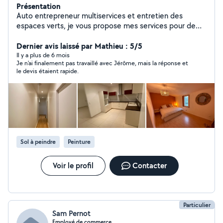
Présentation
Auto entrepreneur multiservices et entretien des
espaces verts, je vous propose mes services pour de
multiples travaux, jardinage, rénovation en tout genre.
J'ai tout le matériel et l'expérience nécessaire.
Dernier avis laissé par Mathieu : 5/5
Rigoureux et à votre écoute vous ne serez pas déçu
Il y a plus de 6 mois
Je n'ai finalement pas travaillé avec Jérôme, mais la réponse et
d'avoir fait appel à moi
le devis étaient rapide.
Sol à peindre
Peinture
Voir le profil
Contacter
Particulier
Sam Pernot
Employé de commerce