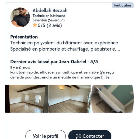
Particulier
Abdellah Bezzah
Technicien bâtiment
Saverdun (Saverdun)
5/5
(2 avis)
Présentation
Technicien polyvalent du bâtiment avec expérience.
Spécialisé en plomberie et chauffage, plaquisterie,
peinture et parquet. Sérieux, ponctuel et à l'écoute de
vos besoins.
Dernier avis laissé par Jean-Gabriel : 5/5
Il y a 2 mois
Ponctuel, rapide, efficace, sympathique et serviable (j'ai reçu
de l'aide pour descendre un meuble de ma remorque !). Je
recommande vivement.
Voir le profil
Contacter