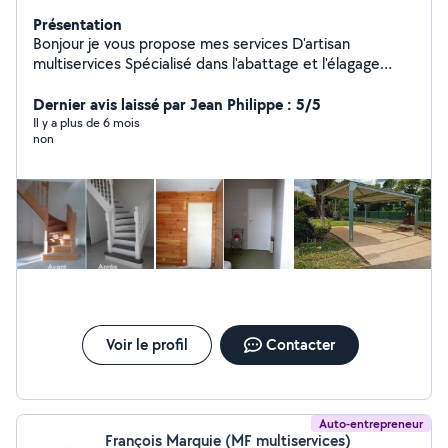
Présentation
Bonjour je vous propose mes services D'artisan
multiservices Spécialisé dans l'abattage et l'élagage
d'arbre Et également à l'entretien de vôtre habitat Pour
plus de renseignements n'hésitez pas à me contacter
Dernier avis laissé par Jean Philippe : 5/5
Il y a plus de 6 mois
non
Voir le profil
Contacter
Auto-entrepreneur
François Marquie (MF multiservices)