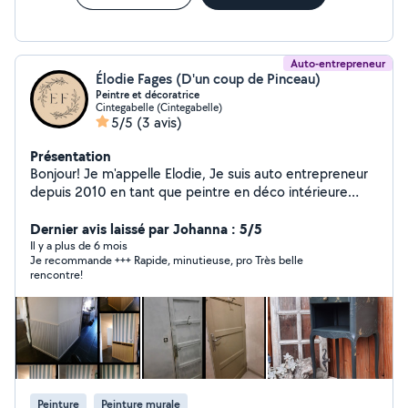
Auto-entrepreneur
Élodie Fages (D'un coup de Pinceau)
Peintre et décoratrice
Cintegabelle (Cintegabelle)
5/5
(3 avis)
Présentation
Bonjour! Je m'appelle Elodie, Je suis auto entrepreneur
depuis 2010 en tant que peintre en déco intérieure
(conseils en déco, peinture en bâtiment, relooking de
mobilier, home staging, déco évènementielle...). Je
Dernier avis laissé par Johanna : 5/5
travaille surtout sur Paris et à l'étranger pour des décors
Il y a plus de 6 mois
Je recommande +++ Rapide, minutieuse, pro Très belle
dans l'évènementiel, et souhaite développer mon
rencontre!
activité de peintre et décoratrice au sein de ma région
du sud-ouest en mettant mon savoir-faire et mes
conseils à votre service. Et pour avoir rénové 2
habitations, je sais faire plein de multiples petits travaux
à la maison et au jardin! Appelez moi pour tous vos
projets de décoration intérieure ou pour de l'aide en
bricolage! A bientôt!
Peinture
Peinture murale