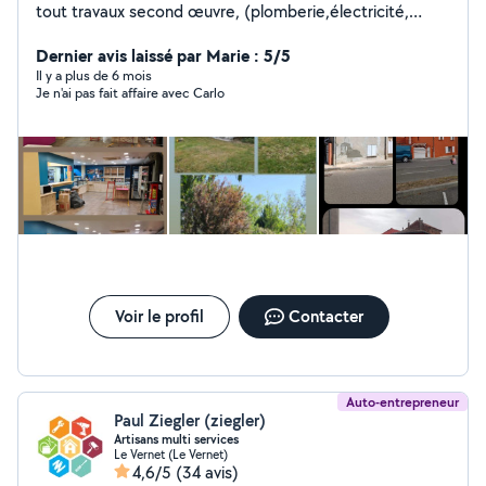
tout travaux second œuvre, (plomberie,électricité,
placo,peinture, miroiterie,nettoyagetoiture...)
Cordialement
Dernier avis laissé par Marie : 5/5
Il y a plus de 6 mois
Je n'ai pas fait affaire avec Carlo
Voir le profil
Contacter
Auto-entrepreneur
Paul Ziegler (ziegler)
Artisans multi services
Le Vernet (Le Vernet)
4,6/5
(34 avis)