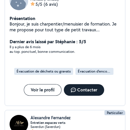
5/5
(6 avis)
Présentation
Bonjour, je suis charpentier/menuisier de formation. Je
me propose pour tout type de petit travaux
essentiellement sur le travail du bois mais aussi sur la
couverture, l'isolation, la peinture et tout travaux de
Dernier avis laissé par Stéphanie : 5/5
jardinage. Merci pour votre confiance.
Il y a plus de 6 mois
au top. ponctuel, bonne communication.
Évacuation de déchets ou gravats
Évacuation d'encombrants
Voir le profil
Contacter
Particulier
Alexandre Fernandez
Entretien espaces verts
Saverdun (Saverdun)