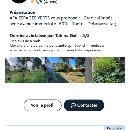
5/5
(4 avis)
Présentation
AFA ESPACES VERTS vous propose : - Credit d'impôt
avec avance immédiate -50% - Tonte - Debroussaillage
- Taille de haies - Réfection de gazon - Entretien annuel
ou intervention ponctuelle. - Pour particuliers et
Dernier avis laissé par Tahina Gaill : 5/5
professionnels.
Il y a plus de 6 mois
Alexandre une personne ponctuelle qui répond Immédiat a
voys msj et surtout très sympa ....niveau trafic super merci
beaucoup je recommande . Pd: Dsl pour mon français je essaye
mais ce dur
Voir le profil
Contacter
Particulier