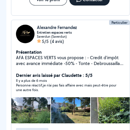
Particulier
Alexandre Fernandez
Entretien espaces verts
Saverdun (Saverdun)
5/5
(4 avis)
Présentation
AFA ESPACES VERTS vous propose : - Credit d'impôt
avec avance immédiate -50% - Tonte - Debroussaillage
- Taille de haies - Réfection de gazon - Entretien annuel
ou intervention ponctuelle. - Pour particuliers et
Dernier avis laissé par Claudette : 5/5
professionnels.
Il y a plus de 6 mois
Personne réactif,je n'ai pas fais affaire avec mais peut-être pour
une autre fois.