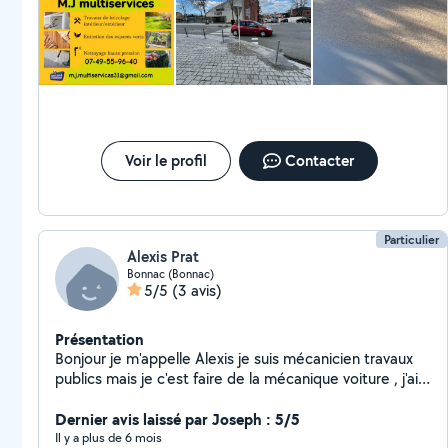
Voir le profil
Contacter
Particulier
Alexis Prat
Bonnac (Bonnac)
5/5
(3 avis)
Présentation
Bonjour je m'appelle Alexis je suis mécanicien travaux
publics mais je c'est faire de la mécanique voiture , j'ai
des capacités en paysagiste aussi et bien plus encore
si vous avez besoin d'aide pour un déménagement ,
Dernier avis laissé par Joseph : 5/5
vider des gravats Cordialement Alexis
Il y a plus de 6 mois