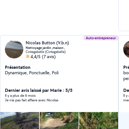
Auto-entrepreneur
Nicolas Button (V.b.n)
Nettoyage jardin ,maison ,
Cintegabelle (Cintegabelle)
4,4/5
(7 avis)
Présentation
Pr
Dynamique, Ponctuelle, Poli
bon
pe
so
Dernier avis laissé par Marie : 5/5
pa
Der
per
Il y a plus de 6 mois
Il 
Je n'ai pas fait affaire avec Nicolas
mer