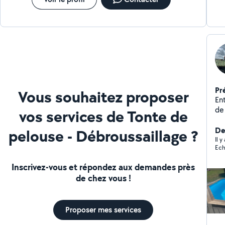
Pr
Vous souhaitez proposer
Entr
de 
vos services de Tonte de
fai
ave
De
pelouse - Débroussaillage ?
am
Il 
Ech
me
Inscrivez-vous et répondez aux demandes près
de chez vous !
Proposer mes services