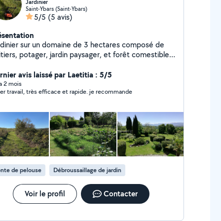
Jardinier
Saint-Ybars (Saint-Ybars)
5/5
(5 avis)
ésentation
rdinier sur un domaine de 3 hectares composé de
itiers, potager, jardin paysager, et forêt comestible.
 vous propose un petit coup de main dans votre
din.
nier avis laissé par Laetitia : 5/5
 a 2 mois
er travail, très efficace et rapide. je recommande
nte de pelouse
Débroussaillage de jardin
Voir le profil
Contacter