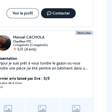
Voir le profil
Contacter
Particulier
Manuel CACHOLA
Chauffeur VTC
Cintegabelle (Cintegabelle)
5/5
(4 avis)
ésentation
jour je suis prêt à vous tondre le gazon ou vous
indre une pièce j'ai été peintre en bâtiment dans une
ciété pendant deux ans pas de soucis par contre ne
s me demander de conseil de qualité de peinture j'ai
nier avis laissé par Eve : 5/5
du les notions des cours ....
y a plus de 6 mois
ci