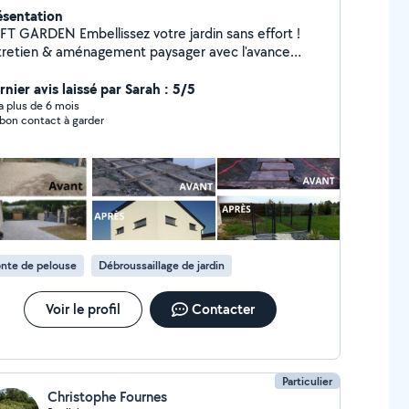
ésentation
EN Embellissez votre jardin sans effort !
tretien & aménagement paysager avec l'avance
médiate du crédit d'impôt : ne payez 50% de moins
 la facture.
nier avis laissé par Sarah : 5/5
y a plus de 6 mois
bon contact à garder
nte de pelouse
Débroussaillage de jardin
Voir le profil
Contacter
Particulier
Christophe Fournes