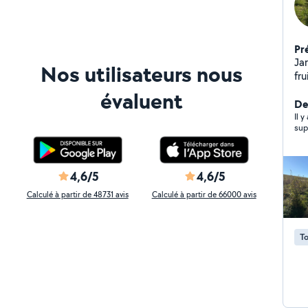
Pr
Ja
Nos utilisateurs nous
fru
Je
évaluent
jar
Der
Il y
sup
4,6/5
4,6/5
Calculé à partir de 48731 avis
Calculé à partir de 66000 avis
To