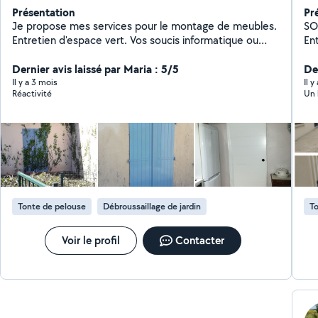
Présentation
Pr
Je propose mes services pour le montage de meubles.
SOFT GARD
Entretien d'espace vert. Vos soucis informatique ou
En
administratif. Petit bricolage, préparation au passage
im
de la fibre. Nettoyage véhicules intérieur moquette
Dernier avis laissé par Maria : 5/5
dès
Der
sièges rénovation plastique.
Il y a 3 mois
Il 
Réactivité
Un 
Tonte de pelouse
Débroussaillage de jardin
To
Voir le profil
Contacter