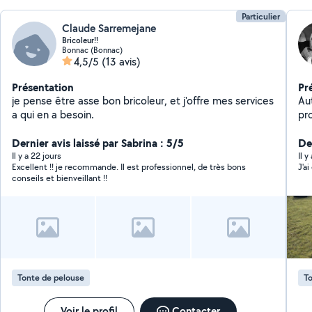
Particulier
Claude Sarremejane
Bricoleur!!
Bonnac (Bonnac)
4,5/5
(13 avis)
Présentation
Pr
je pense être asse bon bricoleur, et j'offre mes services
Au
a qui en a besoin.
pr
l'e
Dernier avis laissé par Sabrina : 5/5
haies e
De
En
Il y a 22 jours
Il y
Excellent !! je recommande. Il est professionnel, de très bons
J'a
Évac
conseils et bienveillant !!
l'é
tra
co
pon
Tonte de pelouse
To
Voir le profil
Contacter