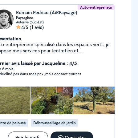
Auto-entrepreneur
Romain Pedrico (AiRPaysage)
Paysagiste
Auterive (Sud-Est)
4/5
(1 avis)
ésentation
to-entrepreneur spécialisé dans les espaces verts, je
opose mes services pour l'entretien et
mbellissement de vos jardins et terrains. Taille de
t arbustes Abattage et élagage d'arbres
rnier avis laissé par Jacqueline : 4/5
tretien général (tonte, désherbage, nettoyage)
 a 6 mois
i décliné pas dans mes prix ,mais contact correct
uation des déchets verts Sérieux, réactif et à
coute, je m'adapte à vos besoins et vous garantis un
vail soigné. J'interviens auprès des particuliers
mme des professionnels, pour des missions
ctuelles ou un suivi régulier
nte de pelouse
Débroussaillage de jardin
Voir le profil
Contacter