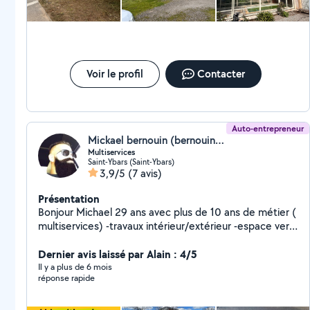
Voir le profil
Contacter
Auto-entrepreneur
Mickael bernouin (bernouin signalisation)
Multiservices
Saint-Ybars (Saint-Ybars)
3,9/5
(7 avis)
Présentation
Bonjour Michael 29 ans avec plus de 10 ans de métier (
multiservices) -travaux intérieur/extérieur -espace vert
-création de jardin -nettoyage, haute pression -peinture
intérieur/extérieur 07-49-55-96-40
Dernier avis laissé par Alain : 4/5
Il y a plus de 6 mois
réponse rapide