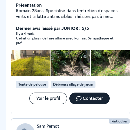
Présentation
Romain 28ans, Spécialisé dans l'entretien d'espaces
verts et la lutte anti nuisibles n'hésitez pas à me
contacter devis GRATUIT et intervention sous
GARANTIE
Dernier avis laissé par JUNIOR : 5/5
Il y a 4 mois
C'était un plaisir de faire affaire avec Romain. Sympathique et
pro!
Tonte de pelouse
Débroussaillage de jardin
Voir le profil
Contacter
Particulier
Sam Pernot