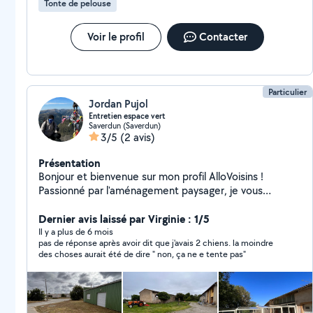
Tonte de pelouse
Voir le profil
Contacter
Particulier
Jordan Pujol
Entretien espace vert
Saverdun (Saverdun)
3/5
(2 avis)
Présentation
Bonjour et bienvenue sur mon profil AlloVoisins !
Passionné par l'aménagement paysager, je vous
propose mes services pour entretenir et embellir vos
espaces verts. Mes Services : - Tonte de Pelouse -
Dernier avis laissé par Virginie : 1/5
Taille de Haies Entretien et Aménagement Paysager Je
Il y a plus de 6 mois
pas de réponse après avoir dit que j'avais 2 chiens. la moindre
suis à votre disposition pour toute question.
des choses aurait été de dire " non, ça ne e tente pas"