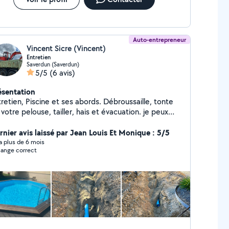
Auto-entrepreneur
Vincent Sicre (Vincent)
Entretien
Saverdun (Saverdun)
5/5
(6 avis)
ésentation
etien, Piscine et ses abords. Débroussaille, tonte
votre pelouse, tailler, hais et évacuation. je peux
re également de l'évacuation de terre, de gravats,
c poids Lourds 6,4 poly benne. terrassement
rnier avis laissé par Jean Louis Et Monique : 5/5
énagement de terre assainissement n'hésitez pas à
y a plus de 6 mois
ange correct
 contacter.