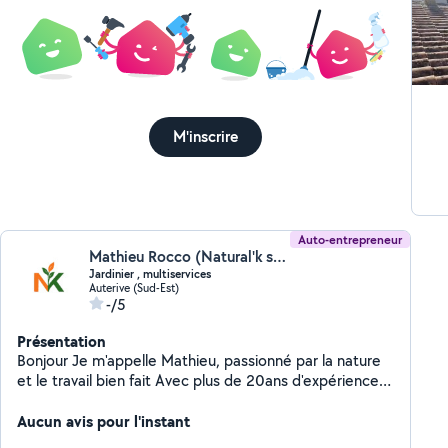
M'inscrire
Auto-entrepreneur
Mathieu Rocco (Natural'k services)
Jardinier , multiservices
Auterive (Sud-Est)
-/5
Présentation
Bonjour Je m'appelle Mathieu, passionné par la nature
et le travail bien fait Avec plus de 20ans d'expérience
dans l'entretien des jardins , je vous propose mes
services pour transformer et entretenir vos espaces
Aucun avis pour l'instant
verts et extérieurs J'interviens sur Auterive et les