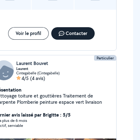
Voir le profil
Contacter
Particulier
Laurent Bouvet
Laurent
Cintegabelle (Cintegabelle)
4/5
(4 avis)
ésentation
oyage toiture et gouttières Traitement de
charpente Plomberie peinture espace vert livraison
nier avis laissé par Brigitte : 5/5
y a plus de 6 mois
ctif, serviable