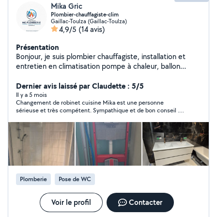
Mika Gric
Plombier-chauffagiste-clim
Gaillac-Toulza (Gaillac-Toulza)
4,9/5
(14 avis)
Présentation
Bonjour, je suis plombier chauffagiste, installation et
entretien en climatisation pompe à chaleur, ballon
thermodynamique. Je fait aussi de la mécanique auto.
Je suis consciencieux et très professionnel. N'hésite pas
Dernier avis laissé par Claudette : 5/5
à me contacter si vous avez des besoins.
Il y a 5 mois
Changement de robinet cuisine Mika est une personne
sérieuse et très compétent. Sympathique et de bon conseil .Je
referais appel à lui pour d'autre petits travaux .Je le
recommande .Prix abordable.
Plomberie
Pose de WC
Voir le profil
Contacter