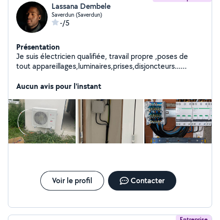
Lassana Dembele
Saverdun (Saverdun)
-/5
Présentation
Je suis électricien qualifiée, travail propre ,poses de
tout appareillages,luminaires,prises,disjoncteurs...
recherche de pannes,tableau électrique,pose et
déposes, branchement de panneaux solaires et PAC
Aucun avis pour l'instant
prix très attractf,n'hésitez pas à me joindre dans la
bonne humeur, bonne journée à bientôt. Cordialement
lassana
Voir le profil
Contacter
Entreprise