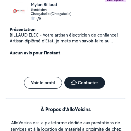
Mylan Billaud
électricien
Cintegabelle (Cintegabelle)
-/5
Présentation
BILLAUD ELEC - Votre artisan électricien de confiance!
Artisan diplômé d'Etat, je mets mon savoir-faire au
service de vos projets électriques en Haute-Garonne et
en Ariège. Chez BILLAUD ELEC, j'interviens aussi bien en
Aucun avis pour l'instant
neuf qu'en rénovation, pour les particuliers comme pour
les professionnels. Mes domaines d'intervention :
Électricité générale Domotique (maison connectée)
Installations électriques complètes Dépannage rapide
et mise aux normes Réseaux courant fort & courant
Voir le profil
Contacter
faible Étude et implantation électrique personnalisée
Fiabilité, réactivité et qualité sont au cœur de chaque
chantier. Besoin d'un électricien compétent et à
l'écoute ? Contactez BILLAUD ELEC dès aujourd'hui !
À Propos d’AlloVoisins
AlloVoisins est la plateforme dédiée aux prestations de
services et à la location de matériel à proximité de chez