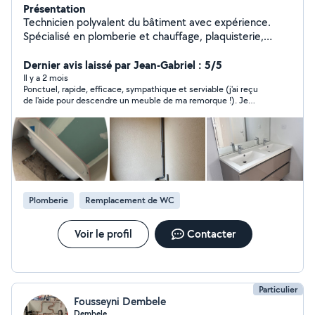
Présentation
Technicien polyvalent du bâtiment avec expérience.
Spécialisé en plomberie et chauffage, plaquisterie,
peinture et parquet. Sérieux, ponctuel et à l'écoute de
vos besoins.
Dernier avis laissé par Jean-Gabriel : 5/5
Il y a 2 mois
Ponctuel, rapide, efficace, sympathique et serviable (j'ai reçu
de l'aide pour descendre un meuble de ma remorque !). Je
recommande vivement.
Plomberie
Remplacement de WC
Voir le profil
Contacter
Particulier
Fousseyni Dembele
Dembele