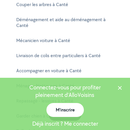
Couper les arbres à Canté
Déménagement et aide au déménagement à
Canté
Mécanicien voiture à Canté
Livraison de colis entre particuliers à Canté
Accompagner en voiture à Canté
Ménage - Nettoyage à Canté
Connectez-vous pour profiter
pleinement d'AlloVoisins
Repassage - lessives à Canté
M'inscrire
Carte
Garder chien à Canté
Déjà inscrit ? Me connecter