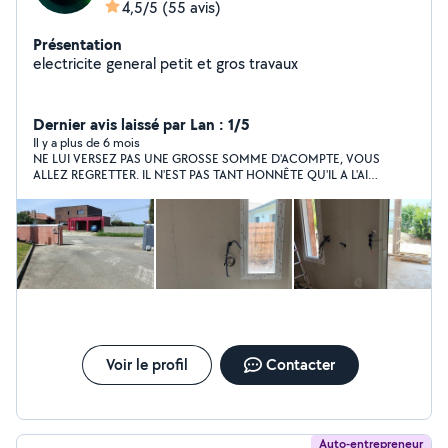
4,5/5
(55 avis)
Présentation
electricite general petit et gros travaux
Dernier avis laissé par Lan : 1/5
Il y a plus de 6 mois
NE LUI VERSEZ PAS UNE GROSSE SOMME D'ACOMPTE, VOUS
ALLEZ REGRETTER. IL N'EST PAS TANT HONNÊTE QU'IL A L'AIR.
M.Lecoutre, Vous vous montrez réactif avec votre l'air honnête
mais vous avez deux face, vous devenez une personne
complètement malhonnête lors que vous encaissez une
grosse somme. Suite au rapport de l'expertise, nous sommes
contraint d'arrêter notre chantier et nous sommes contraint de
rétracter les devis signés avec vous. Nous avons donc fait la
rétractation dans les délais. Vous avez promis de nous
rembourser notre acompte de 6165,68 euros avec 'un peu' de
délais ... Mais cela a fait 7 mois que vous nous menez en bateau
avec vos promesses de remboursement non tenues et vous
faîtes officiellement le mort depuis 3 mois.
Voir le profil
Contacter
Auto-entrepreneur