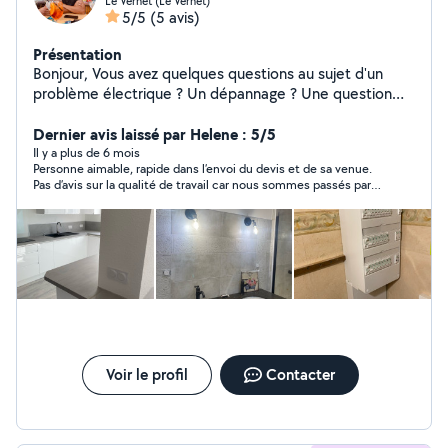
Le Vernet (Le Vernet)
5/5
(5 avis)
Présentation
Bonjour, Vous avez quelques questions au sujet d'un
problème électrique ? Un dépannage ? Une question
tarifaire ? Vous pouvez me contacter via ma page
Google ou mon site internet vous aurez tous les
Dernier avis laissé par Helene : 5/5
renseignements nécessaires. Vous pouvez voir quelques
Il y a plus de 6 mois
Personne aimable, rapide dans l’envoi du devis et de sa venue.
réalisations de mes chantiers sur tiktok et Instagram
Pas d’avis sur la qualité de travail car nous sommes passés par
Tiktok : Sacha_delaurier Instagram : ohm_service_09
une connaissance
Installation neuf, rénovation, dépannage Vmc,
motorisation de portail, domotique SARL OHM SERVICE
09 DELAURIER SACHA
Voir le profil
Contacter