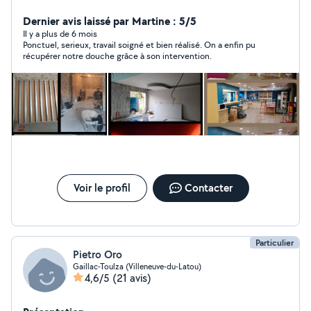
placo,peinture, miroiterie,nettoyagetoiture...)
Cordialement
Dernier avis laissé par Martine : 5/5
Il y a plus de 6 mois
Ponctuel, serieux, travail soigné et bien réalisé. On a enfin pu
récupérer notre douche grâce à son intervention.
Voir le profil
Contacter
Particulier
Pietro Oro
Gaillac-Toulza (Villeneuve-du-Latou)
4,6/5
(21 avis)