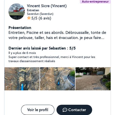
Auto-entrepreneur
Vincent Sicre (Vincent)
Entretien
Saverdun (Saverdun)
5/5
(6 avis)
Présentation
Entretien, Piscine et ses abords. Débroussaille, tonte de
votre pelouse, tailler, hais et évacuation. je peux faire
également de l'évacuation de terre, de gravats, avec
poids Lourds 6,4 poly benne. terrassement
Dernier avis laissé par Sebastien : 5/5
aménagement de terre assainissement n'hésitez pas à
Il y a plus de 6 mois
Super contact et très professionnel, merci à Vincent pour les
me contacter.
travaux d’assainissement réalisés
Voir le profil
Contacter