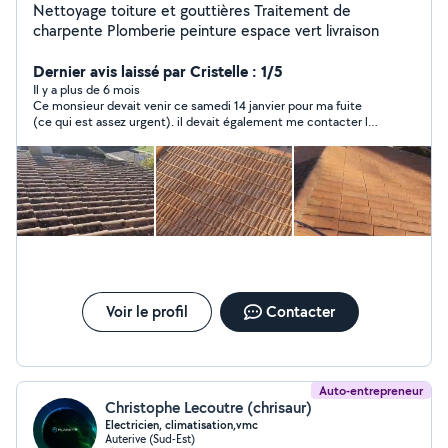
Nettoyage toiture et gouttières Traitement de
charpente Plomberie peinture espace vert livraison
Dernier avis laissé par Cristelle : 1/5
Il y a plus de 6 mois
Ce monsieur devait venir ce samedi 14 janvier pour ma fuite
(ce qui est assez urgent). il devait également me contacter la
veille au soir soit le vendredi 13 janvier... mais rien... Pourtant,
nous étions bien d'accord. Il m'a demandé de l'évaluer lors de
notre prise de rendez-vous sur son intervention... qui n'avait pas
encore eu lieu donc je n'ai évidemment pas évaluer ce
monsieur sur une intervention qui n'existait pas. Aujourd'hui
samedi 14 janvier 2023, pas de nouvelles et pas d'intervention.
je décommande donc fortement ce monsieur !
Voir le profil
Contacter
Auto-entrepreneur
Christophe Lecoutre (chrisaur)
Electricien, climatisation,vmc
Auterive (Sud-Est)