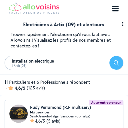
Electriciens à Artix (09) et alentours
Trouvez rapidement l'électricien qu'il vous faut avec
AlloVoisins ! Visualisez les profils de nos membres et
contactez-les !
Installation électrique
Reche
à Artix (09)
11 Particuliers et 6 Professionnels répondent
-
4,6/5
(123 avis)
Auto-entrepreneur
Rudy Perramond (R.P multiserv)
Multiservices
Saint-Jean-du-Falga (Saint-Jean-du-Falga)
4,6/5
(5 avis)