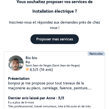
Vous souhaitez proposer vos services de
Installation électrique ?
Inscrivez-vous et répondez aux demandes près de chez
vous !
Proposer mes services
Particulier
Bio bio
Btp
Saint-Jean-de-Verges (Saint-Jean-de-Verges)
4,5/5
(16 avis)
Présentation
bonjour je me propose pour tout travaux de la
maçonerie au placo, carrelage, faience, peinture,
électricité, plomberie, parquet bois, lino, moquette,
tapisserie, terrasse bois,en passant part le jardinage.
Dernier avis laissé par Anne : 5/5
Il y a plus de 6 mois
Très professionnel, travail minutieux, très à l’écoute et de très