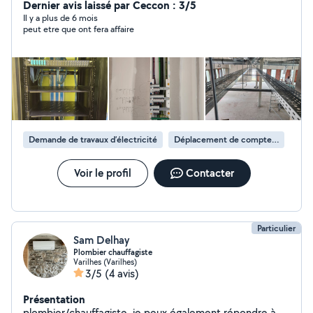
sur le tiktok ,instagram ou facebook au nom de l
Dernier avis laissé par Ceccon : 3/5
ariegeoise de Plomberie électricité et Climatisation. A
Il y a plus de 6 mois
peut etre que ont fera affaire
très bientot
Demande de travaux d’électricité
Déplacement de compteur électrique
Voir le profil
Contacter
Particulier
Sam Delhay
Plombier chauffagiste
Varilhes (Varilhes)
3/5
(4 avis)
Présentation
plombier/chauffagiste, je peux également répondre à