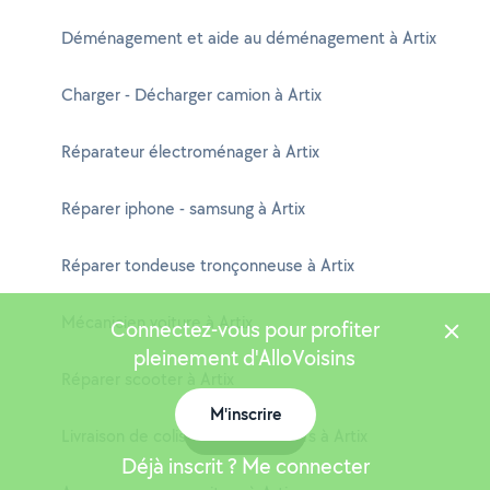
Déménagement et aide au déménagement à Artix
Charger - Décharger camion à Artix
Réparateur électroménager à Artix
Réparer iphone - samsung à Artix
Réparer tondeuse tronçonneuse à Artix
Mécanicien voiture à Artix
Connectez-vous pour profiter
pleinement d'AlloVoisins
Réparer scooter à Artix
M'inscrire
Carte
Livraison de colis entre particuliers à Artix
Déjà inscrit ? Me connecter