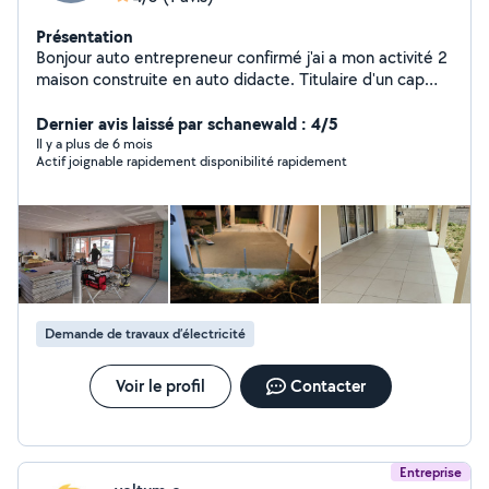
Présentation
Bonjour auto entrepreneur confirmé j'ai a mon activité 2
maison construite en auto didacte. Titulaire d'un cap
électricien , J'ai de nombreuses compétences car je suis
un passionné. Pose de panneaux solaires comprises.
Dernier avis laissé par schanewald : 4/5
Il y a plus de 6 mois
Actif joignable rapidement disponibilité rapidement
Demande de travaux d’électricité
Voir le profil
Contacter
Entreprise