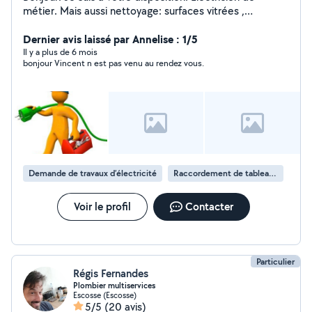
métier. Mais aussi nettoyage: surfaces vitrées ,
panneaux solaire, véranda, locaux, remise en état. Devis
gratuit Service a la personne espace vert. 50% remise
Dernier avis laissé par Annelise : 1/5
ou crédit d'impôt.
Il y a plus de 6 mois
bonjour Vincent n est pas venu au rendez vous.
Demande de travaux d’électricité
Raccordement de tableau électrique
Voir le profil
Contacter
Particulier
Régis Fernandes
Plombier multiservices
Escosse (Escosse)
5/5
(20 avis)