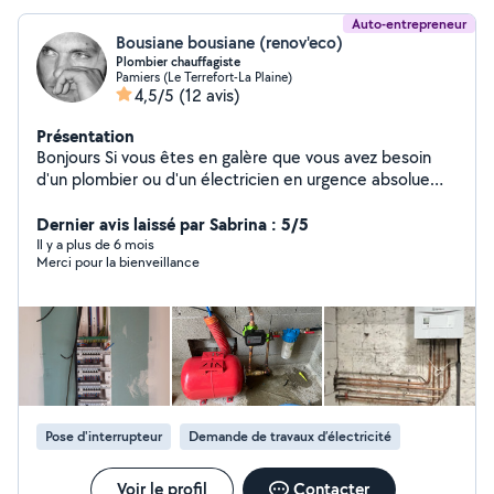
Auto-entrepreneur
Bousiane bousiane (renov'eco)
Plombier chauffagiste
Pamiers (Le Terrefort-La Plaine)
4,5/5
(12 avis)
Présentation
Bonjours Si vous êtes en galère que vous avez besoin
d'un plombier ou d'un électricien en urgence absolue
vous pouvez compter sur moi 30 an d'ancienneté dans
le bâtiment J'ai plusieurs cordes à mon arc et je ne vous
Dernier avis laissé par Sabrina : 5/5
décevrais pas
Il y a plus de 6 mois
Merci pour la bienveillance
Pose d'interrupteur
Demande de travaux d’électricité
Voir le profil
Contacter