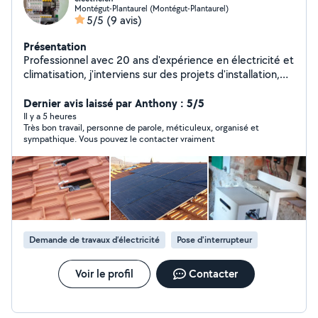
Montégut-Plantaurel (Montégut-Plantaurel)
5/5
(9 avis)
Présentation
Professionnel avec 20 ans d'expérience en électricité et
climatisation, j'interviens sur des projets d'installation,
rénovation complète et remise aux normes, avec
exigence et méthode. J'accorde une grande importance
Dernier avis laissé par Anthony : 5/5
au travail soigné, aux finitions et au respect de votre
Il y a 5 heures
Très bon travail, personne de parole, méticuleux, organisé et
logement. Je vous accompagne avec des conseils clairs
sympathique. Vous pouvez le contacter vraiment
et durables, et peux également réaliser les travaux de
cloisons sèches pour une prestation globale. Assurance
décennale en vigueur. Disponible pour échanger sur vos
projets sérieux et structurés.
Demande de travaux d’électricité
Pose d'interrupteur
Voir le profil
Contacter