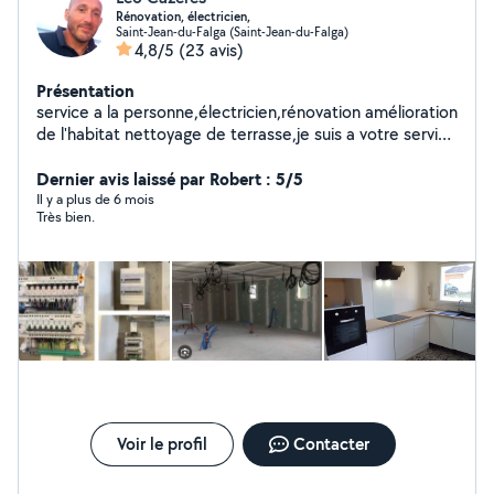
Rénovation, électricien,
Saint-Jean-du-Falga (Saint-Jean-du-Falga)
4,8/5
(23 avis)
Présentation
service a la personne,électricien,rénovation amélioration
de l'habitat nettoyage de terrasse,je suis a votre service
,peinture placo,divers .... tout problème a des solutions,
appeler moi .....la solution sera la votre adapté à votre
Dernier avis laissé par Robert : 5/5
projet... a bientôt
Il y a plus de 6 mois
Très bien.
Voir le profil
Contacter