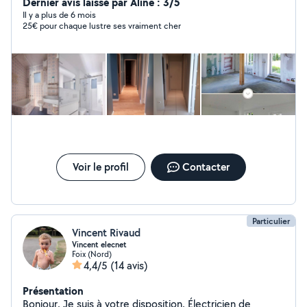
Dernier avis laissé par Aline : 3/5
Il y a plus de 6 mois
25€ pour chaque lustre ses vraiment cher
Voir le profil
Contacter
Particulier
Vincent Rivaud
Vincent elecnet
Foix (Nord)
4,4/5
(14 avis)
Présentation
Bonjour. Je suis à votre disposition. Électricien de