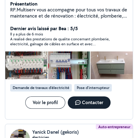
Présentation
RP.Multiserv vous accompagne pour tous vos travaux de
maintenance et de rénovation : électricité, plomberie,
bricolage, peinture, montage de meubles et petits
travaux divers. Fort de plus de 8 ans d'expérience dans
Dernier avis laissé par Bea : 5/5
la maintenance des bâtiments et titulaire de plusieurs
Il y a plus de 6 mois
A realisé des prestations de qualite concernant plomberie,
formations et habilitations, je mets mon savoir-faire au
electricité, gaînage de câbles en surface et avec
service des particuliers avec sérieux et
enfouissement dans le sol. Rudy est appliqué, méticuleux et
professionnalisme. Rigoureux, polyvalent et à l'écoute, je
passionné, va jusqu"au bout même si des difficultés se
m'engage à réaliser un travail soigné et à trouver des
présentent. N'hésitez pas à le solliciter!
solutions adaptées à vos besoins. Interventions rapides,
devis gratuits et conseils personnalisés. Votre
satisfaction est ma priorité. Simplifiez-vous la vie, RP
Multiserv s'occupe de tout !
Demande de travaux d’électricité
Pose d'interrupteur
Voir le profil
Contacter
Auto-entrepreneur
Yanick Danel (gekoris)
électricien