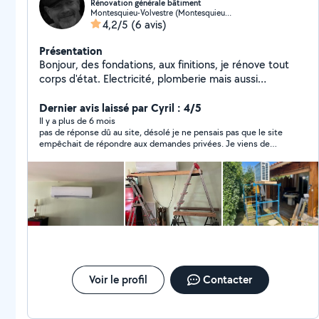
Rénovation générale bâtiment
Montesquieu-Volvestre (Montesquieu-Volvestre)
4,2/5
(6 avis)
Présentation
Bonjour, des fondations, aux finitions, je rénove tout
corps d'état. Electricité, plomberie mais aussi
carrelage, maçonnerie, reprends des toitures, terrasse
bois, plako, etc............. Je pose clim, poêle à
Dernier avis laissé par Cyril : 4/5
bois.........et fabrique des saunas en bois extérieurs.
Il y a plus de 6 mois
pas de réponse dû au site, désolé je ne pensais pas que le site
Google = Arize Bâtiment Rénovation Pages jaunes à
empêchait de répondre aux demandes privées. Je viens de
Montesquieu Volvestre Havas Mathieu ou Arize
rectifier l'avis car explication très cordiale.
Bâtiment.
Voir le profil
Contacter