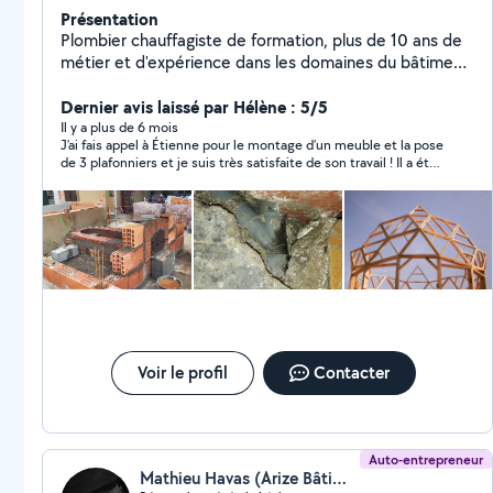
Présentation
Plombier chauffagiste de formation, plus de 10 ans de
métier et d'expérience dans les domaines du bâtiment
et de la rénovation. Aujourd'hui éducateur technique
spécialisé, je suis tourné vers l'insertion et la formation
Dernier avis laissé par Hélène : 5/5
professionnelle mais vous propose mes services et
Il y a plus de 6 mois
J’ai fais appel à Étienne pour le montage d’un meuble et la pose
compétences techniques avec plaisir.
de 3 plafonniers et je suis très satisfaite de son travail ! Il a été
professionnel et surtout très sympathique. Le travail a été
effectué avec soin et efficacité, je recommande vivement à
toute personne cherchant quelqu’un de fiable et sérieux !
Voir le profil
Contacter
Auto-entrepreneur
Mathieu Havas (Arize Bâtiment Rénovation)