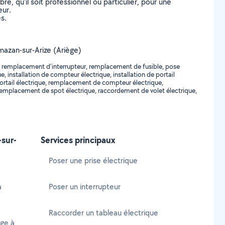
, qu’il soit professionnel ou particulier, pour une
eur.
s.
umazan-sur-Arize (Ariège)
r, remplacement d'interrupteur, remplacement de fusible, pose
installation de compteur électrique, installation de portail
 portail électrique, remplacement de compteur électrique,
, remplacement de spot électrique, raccordement de volet électrique,
sur-
Services principaux
Poser une prise électrique
à
Poser un interrupteur
Raccorder un tableau électrique
age à