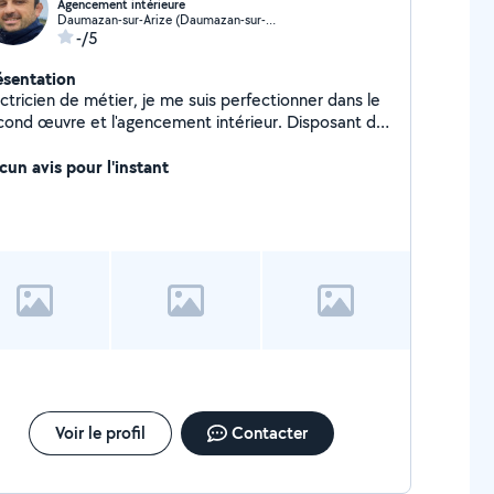
Agencement intérieure
Daumazan-sur-Arize (Daumazan-sur-Arize)
-/5
ésentation
ctricien de métier, je me suis perfectionner dans le
cond œuvre et l'agencement intérieur. Disposant du
ériel nécessaire pour réaliser un travail de qualité.
cun avis pour l'instant
Voir le profil
Contacter