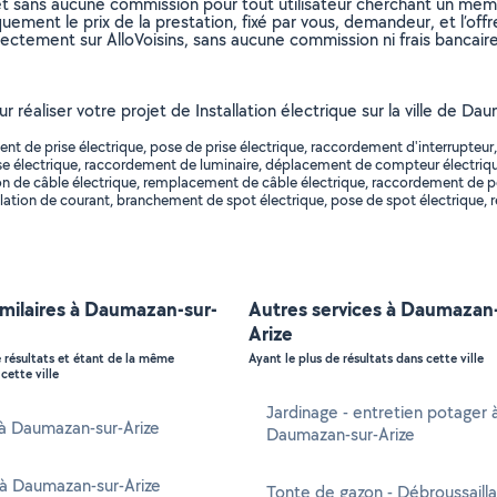
et sans aucune commission pour tout utilisateur cherchant un membre
uement le prix de la prestation, fixé par vous, demandeur, et l’offr
rectement sur AlloVoisins, sans aucune commission ni frais bancaire
r réaliser votre projet de Installation électrique sur la ville de Da
t de prise électrique, pose de prise électrique, raccordement d'interrupteu
e électrique, raccordement de luminaire, déplacement de compteur électrique, 
lation de câble électrique, remplacement de câble électrique, raccordement de
tallation de courant, branchement de spot électrique, pose de spot électrique
imilaires à Daumazan-sur-
Autres services à Daumazan-
Arize
e résultats et étant de la même
Ayant le plus de résultats dans cette ville
cette ville
Jardinage - entretien potager 
 à Daumazan-sur-Arize
Daumazan-sur-Arize
 à Daumazan-sur-Arize
Tonte de gazon - Débroussaill