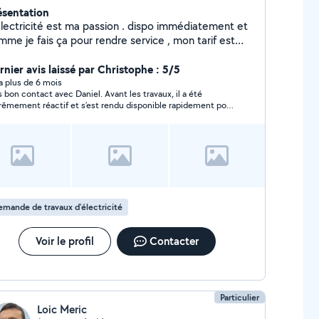
ésentation
électricité est ma passion . dispo immédiatement et
mme je fais ça pour rendre service , mon tarif est
s qu abordable ..
rnier avis laissé par Christophe : 5/5
y a plus de 6 mois
s bon contact avec Daniel. Avant les travaux, il a été
rêmement réactif et s’est rendu disponible rapidement pour
ir voir le chantier. Il m’a proposé des solutions pertinentes,
faitement adapté à ma situation, avec de très bons conseils.
s’adapte à mes demandes, fait preuve de patience et de
fessionnalisme. Ce que je lui ai demandé n’était pas une
ce affaire et pourtant il a su gérer sans problème. Pendant
ntervention, il a été sympathique et a l’écoute. Je le
pellerai sans hésitation pour mes prochains besoins. Je
commande vivement
mande de travaux d’électricité
Voir le profil
Contacter
Particulier
Loic Meric