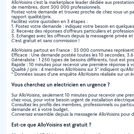
AlloVoisins c’est la marketplace leader dédiée aux prestatio
de membres, dont 300 000 professionnels.
Postez votre demande et trouvez proche de chez vous un parti
rapport qualité/prix.
Facilitez votre quotidien en 3 étapes :
1. Postez votre demande : indiquez votre besoin en quelque
2. Recevez des réponses d’offreurs particuliers et professio
3. Echangez avec les offreurs depuis la messagerie privée et 
C’est gratuit et sans commission !
AlloVoisins partout en France : 35 000 communes représentées 
Efficace : Une demande postée toutes les 10 secondes, 3.6
Généraliste : 1 250 types de besoins différents, tout est poss
Rapide : 10 minutes pour recevoir une première réponse à 
Qualité / prix : 4 membres AlloVoisins sur 5* indiquent qu’All
* Données issues d’une enquête AlloVoisins réalisée sur un é
Vous cherchez un electricien en urgence ?
Sur AlloVoisins, seulement 10 minutes pour recevoir une p
chez vous, pour votre besoin urgent de installation électriqu
Consultez les profils des membres, professionnels ou particuli
demande et à votre budget.
Conversez ensemble depuis la messagerie AlloVoisins pour de
Est-ce que AlloVoisins est gratuit ?