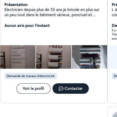
Présentation
Pr
Electricien depuis plus de 35 ans je bricole en plus sur
L 
un peu tout dans le bâtiment sérieux, ponctuel et
co
efficace.
plu
Aucun avis pour l'instant
De
Il 
Trè
ext
ven
par
Il 
pro
min
l’i
rap
re
Demande de travaux d’électricité
De
Voir le profil
Contacter