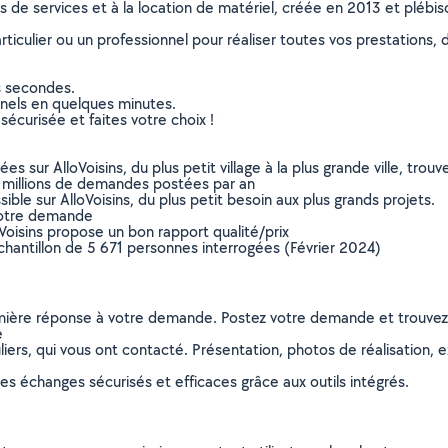
ns de services et à la location de matériel, créée en 2013 et plébi
culier ou un professionnel pour réaliser toutes vos prestations, d
s secondes.
nnels en quelques minutes.
sécurisée et faites votre choix !
sur AlloVoisins, du plus petit village à la plus grande ville, tro
 millions de demandes postées par an
ible sur AlloVoisins, du plus petit besoin aux plus grands projets.
votre demande
oVoisins propose un bon rapport qualité/prix
chantillon de 5 671 personnes interrogées (Février 2024)
remière réponse à votre demande. Postez votre demande et trouve
e
ers, qui vous ont contacté. Présentation, photos de réalisation, exp
s échanges sécurisés et efficaces grâce aux outils intégrés.