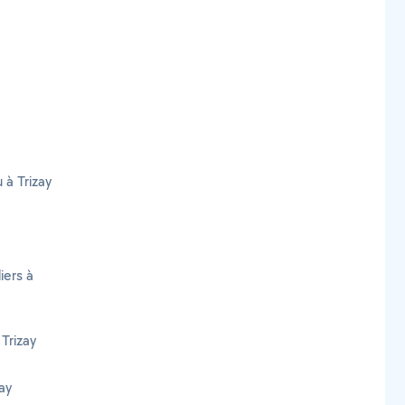
 à Trizay
iers à
Trizay
ay