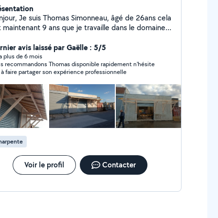
ésentation
njour, Je suis Thomas Simonneau, âgé de 26ans cela
t maintenant 9 ans que je travaille dans le domaine
la charpente traditionnelle, la menuiserie
encement et extérieur dans le 17, revenant de
nier avis laissé par Gaëlle : 5/5
deloupe où j'ai eu l'occasion de travailler pendant 7
y a plus de 6 mois
ecommandons Thomas disponible rapidement n'hésite
is, j'ai décidé de me lancer en tant que auto
 à faire partager son expérience professionnelle
trepreneur
harpente
Voir le profil
Contacter