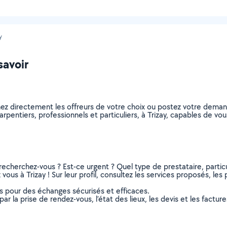
y
savoir
nez directement les offreurs de votre choix ou postez votre dema
harpentiers, professionnels et particuliers, à Trizay, capables de 
recherchez-vous ? Est-ce urgent ? Quel type de prestataire, particu
ous à Trizay ! Sur leur profil, consultez les services proposés, les p
ns pour des échanges sécurisés et efficaces.
r la prise de rendez-vous, l’état des lieux, les devis et les facture