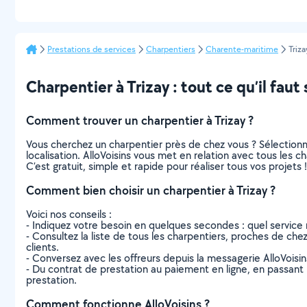
Prestations de services
Charpentiers
Charente-maritime
Triza
Charpentier à Trizay : tout ce qu’il faut 
Comment trouver un charpentier à Trizay ?
Vous cherchez un charpentier près de chez vous ? Sélection
localisation. AlloVoisins vous met en relation avec tous les c
C’est gratuit, simple et rapide pour réaliser tous vos projets !
Comment bien choisir un charpentier à Trizay ?
Voici nos conseils :
- Indiquez votre besoin en quelques secondes : quel service 
- Consultez la liste de tous les charpentiers, proches de chez v
clients.
- Conversez avec les offreurs depuis la messagerie AlloVoisi
- Du contrat de prestation au paiement en ligne, en passant pa
prestation.
Comment fonctionne AlloVoisins ?