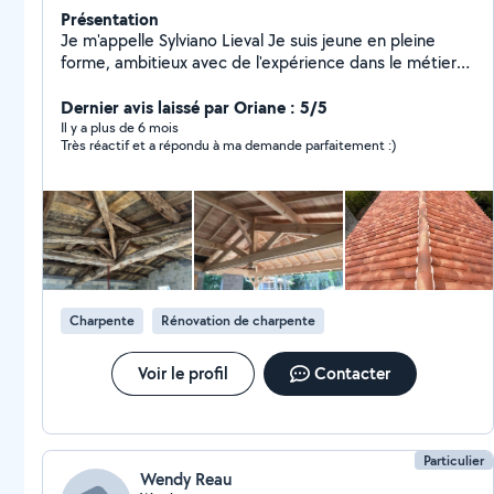
Présentation
Je m'appelle Sylviano Lieval Je suis jeune en pleine
forme, ambitieux avec de l'expérience dans le métier
de Couvreure, charpentier, zingueur et ravalement de
façade Les devis et les déplacements sont gratuits
Dernier avis laissé par Oriane : 5/5
Garantie 10 ans, Décennale Pour ceux qui veulent me
Il y a plus de 6 mois
Très réactif et a répondu à ma demande parfaitement :)
contacter, n'hésitez pas
Charpente
Rénovation de charpente
Voir le profil
Contacter
Particulier
Wendy Reau