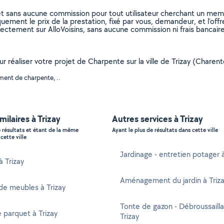
et sans aucune commission pour tout utilisateur cherchant un membre
uement le prix de la prestation, fixé par vous, demandeur, et l’offr
rectement sur AlloVoisins, sans aucune commission ni frais bancaire
our réaliser votre projet de Charpente sur la ville de Trizay (Chare
ment de charpente, ..
milaires à Trizay
Autres services à Trizay
e résultats et étant de la même
Ayant le plus de résultats dans cette ville
cette ville
Jardinage - entretien potager à
à Trizay
Aménagement du jardin à Triz
de meubles à Trizay
Tonte de gazon - Débroussaill
 parquet à Trizay
Trizay