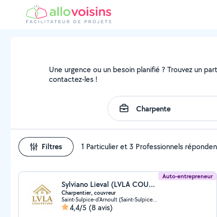
Une urgence ou un besoin planifié ? Trouvez un parti
contactez-les !
Filtres
1 Particulier et 3 Professionnels réponden
Auto-entrepreneur
Sylviano Lieval (LVLA COUVERTURE)
Charpentier, couvreur
Saint-Sulpice-d'Arnoult (Saint-Sulpice-d'Arnoult)
4,4/5
(8 avis)