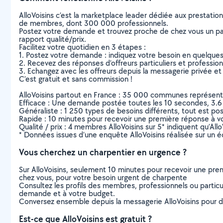
AlloVoisins c’est la marketplace leader dédiée aux prestatio
de membres, dont 300 000 professionnels.
Postez votre demande et trouvez proche de chez vous un parti
rapport qualité/prix.
Facilitez votre quotidien en 3 étapes :
1. Postez votre demande : indiquez votre besoin en quelque
2. Recevez des réponses d’offreurs particuliers et professio
3. Echangez avec les offreurs depuis la messagerie privée et 
C’est gratuit et sans commission !
AlloVoisins partout en France : 35 000 communes représentées 
Efficace : Une demande postée toutes les 10 secondes, 3.6
Généraliste : 1 250 types de besoins différents, tout est poss
Rapide : 10 minutes pour recevoir une première réponse à 
Qualité / prix : 4 membres AlloVoisins sur 5* indiquent qu’All
* Données issues d’une enquête AlloVoisins réalisée sur un é
Vous cherchez un charpentier en urgence ?
Sur AlloVoisins, seulement 10 minutes pour recevoir une p
chez vous, pour votre besoin urgent de charpente
Consultez les profils des membres, professionnels ou particuli
demande et à votre budget.
Conversez ensemble depuis la messagerie AlloVoisins pour de
Est-ce que AlloVoisins est gratuit ?