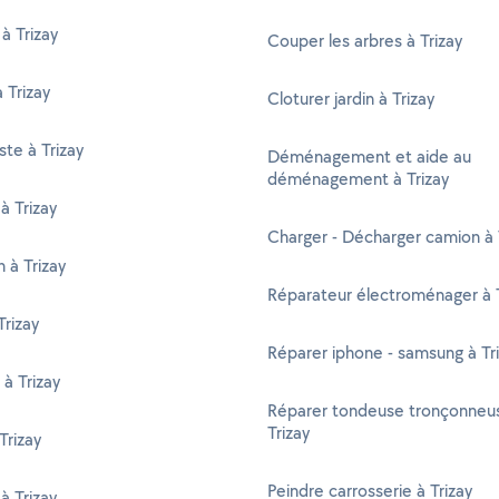
à Trizay
Couper les arbres à Trizay
 Trizay
Cloturer jardin à Trizay
ste à Trizay
Déménagement et aide au
déménagement à Trizay
à Trizay
Charger - Décharger camion à 
n à Trizay
Réparateur électroménager à T
rizay
Réparer iphone - samsung à Tr
 à Trizay
Réparer tondeuse tronçonneu
Trizay
Trizay
Peindre carrosserie à Trizay
à Trizay