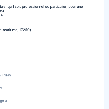
, qu’il soit professionnel ou particulier, pour une
eur.
s.
nte-maritime, 17250)
 Trizay
ay
age à