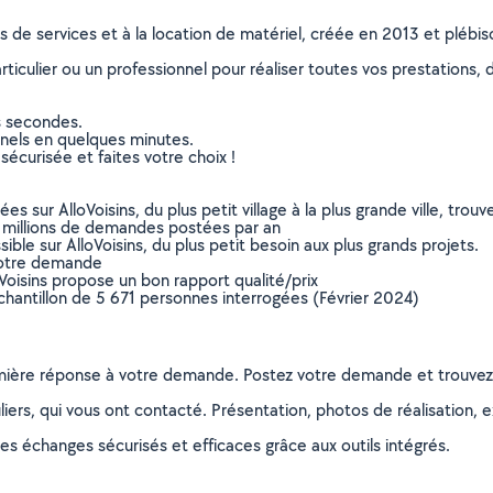
ns de services et à la location de matériel, créée en 2013 et plébi
culier ou un professionnel pour réaliser toutes vos prestations, d
s secondes.
nnels en quelques minutes.
sécurisée et faites votre choix !
sur AlloVoisins, du plus petit village à la plus grande ville, tro
 millions de demandes postées par an
ible sur AlloVoisins, du plus petit besoin aux plus grands projets.
votre demande
oVoisins propose un bon rapport qualité/prix
chantillon de 5 671 personnes interrogées (Février 2024)
remière réponse à votre demande. Postez votre demande et trouve
ers, qui vous ont contacté. Présentation, photos de réalisation, exp
s échanges sécurisés et efficaces grâce aux outils intégrés.