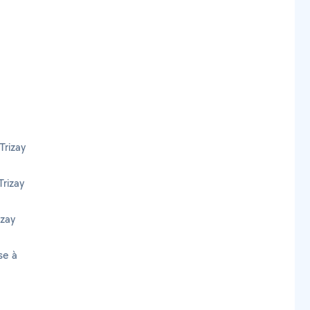
Trizay
rizay
izay
se à