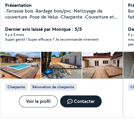
Présentation
Pr
-Terrasse bois -Bardage bois/pvc -Nettoyage de
Bo
couverture -Pose de Velux -Charpente -Couverture et
fai
Zinguerie
de 
Dernier avis laissé par Monique : 5/5
ag
Der
Gua
Il y a 3 mois
Il 
Super gentil ! Super efficace !! Je recommande vivement
nous r
mo
pas
en
Charpente
Rénovation de charpente
C
Voir le profil
Contacter