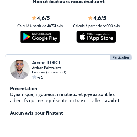
Nos utilisateurs nous évaluent
4,6/5
4,6/5
Calculé à partir de 48731 avis
Calculé à partir de 66000 avis
Particulier
Amine IDRICI
Artisan Polyvalent
Frouzins (Roussimort)
-/5
Présentation
Dynamique, rigoureux, minutieux et joyeux sont les
adjectifs qui me représente au travail. J'allie travail et
plaisir car c'est ce qui me passionne, c'est pourquoi je
me suis réorienté dans l'entrepreneuriat.
Aucun avis pour l'instant