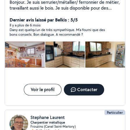
Bonjour. Je suis serrurier/métallier/ ferronnier de métier,
travaillant aussi le bois. Je suis disponible pour des
aménagements intérieurs/extérieurs ou des créations
de meubles sur mesures et des décorations. Je fais
Dernier avis laissé par Belkis : 5/5
également de la petite mécanique sur les vielles
Il y a plus de 6 mois
Dany est quelqu’un de très sympathique. M’a fourni que des
voitures (sans trop d'électronique)
bons conseils. Bon dialogue. A recommandé ?
Voir le profil
Contacter
Particulier
Stephane Laurent
Charpentier métallique
Frouzins (Canal Saint-Martory)