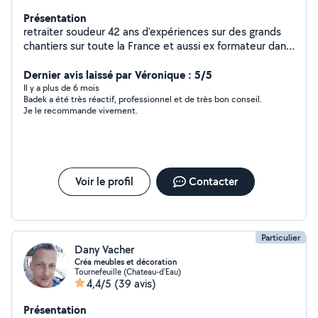
Présentation
retraiter soudeur 42 ans d'expériences sur des grands
chantiers sur toute la France et aussi ex formateur dans
un centre de formation de qualifications de soudeurs
ferais prestations diverses sur Aciers Inox Aluminium
Dernier avis laissé par Véronique : 5/5
Fontes réparations portails remorques agricoles benne
Il y a plus de 6 mois
Badek a été très réactif, professionnel et de très bon conseil.
et engins de chantier réfections pots d échappement
Je le recommande vivement.
Scooters Motos Autos Quad etc fabrication de
pergolas. Cours de soudures locations escabeau échelle
aluminium 3 pans trépieds arracheur de souches avec
palan a chaînes force de 3 tonnes etc pour toutes
demandes contact zéro sept!! 45!!!zéro six!!!quatre vingt
Voir le profil
Contacter
dix !!! vingt quatre
Particulier
Dany Vacher
Créa meubles et décoration
Tournefeuille (Chateau-d'Eau)
4,4/5
(39 avis)
Présentation