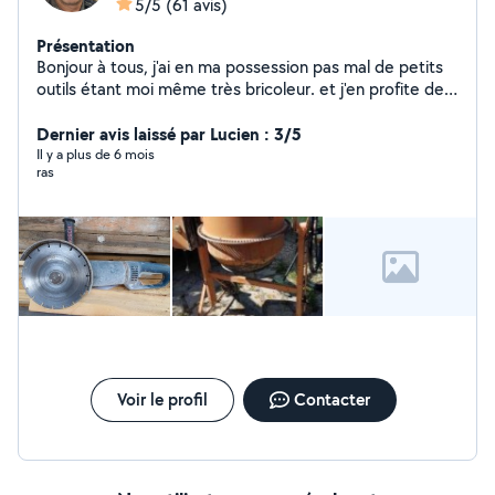
5/5
(61 avis)
Présentation
Bonjour à tous, j'ai en ma possession pas mal de petits
outils étant moi même très bricoleur. et j'en profite de
louer à petit prix afin de vous en faire profiter. Karcher,
perceuse, perforateur, visseuse , bétonnière électrique
Dernier avis laissé par Lucien : 3/5
, disqueuse, poste à souder etc... A très bientôt .
Il y a plus de 6 mois
ras
Voir le profil
Contacter