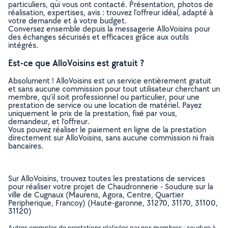
particuliers, qui vous ont contacté. Présentation, photos de
réalisation, expertises, avis : trouvez l'offreur idéal, adapté à
votre demande et à votre budget.
Conversez ensemble depuis la messagerie AlloVoisins pour
des échanges sécurisés et efficaces grâce aux outils
intégrés.
Est-ce que AlloVoisins est gratuit ?
Absolument ! AlloVoisins est un service entièrement gratuit
et sans aucune commission pour tout utilisateur cherchant un
membre, qu’il soit professionnel ou particulier, pour une
prestation de service ou une location de matériel. Payez
uniquement le prix de la prestation, fixé par vous,
demandeur, et l’offreur.
Vous pouvez réaliser le paiement en ligne de la prestation
directement sur AlloVoisins, sans aucune commission ni frais
bancaires.
Sur AlloVoisins, trouvez toutes les prestations de services
pour réaliser votre projet de Chaudronnerie - Soudure sur la
ville de Cugnaux (Maurens, Agora, Centre, Quartier
Peripherique, Francoy) (Haute-garonne, 31270, 31170, 31100,
31120)
Autres exemples de prestations réalisées par nos membres : soudure à