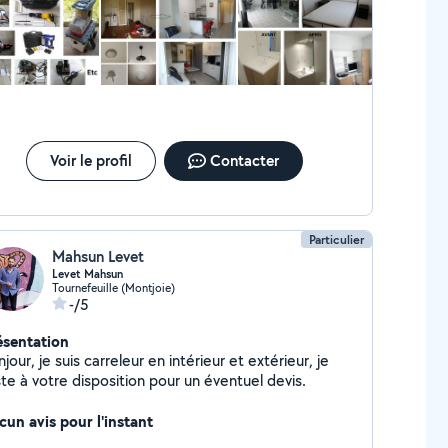
tallation de lave linge, étagères, tringles à rideaux,
barillet, etc. Fait aussi la location de station de
nture airless haute pression, tarière thermique,
rotteuse diamant portable et sur bâti, furet
ectrique déboucheur, caméra d'inspection de
nalisation, carrelette, shampouineuse, tronçonneuse
sence, marteau piqueur, taille-haies et élagueuse sur
rche, karcher, détecteur de métaux,
Voir le profil
Contacter
broussailleuse, caméra thermique, pince à sertir,
uille tire-fils en fibre de verre, broyeur de végétaux,
ceuse girafe, scarificateur, telluromètre, etc.
Particulier
Mahsun Levet
Levet Mahsun
Tournefeuille (Montjoie)
-/5
ésentation
jour, je suis carreleur en intérieur et extérieur, je
te à votre disposition pour un éventuel devis.
cun avis pour l'instant