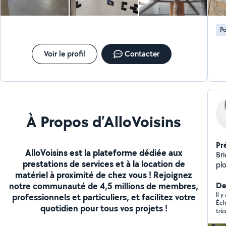
tr
des
im
Po
vou
et élégance
ALENTOURS 
Voir le profil
Contacter
dev
À Propos d’AlloVoisins
Pr
AlloVoisins est la plateforme dédiée aux
Bri
prestations de services et à la location de
plo
matériel à proximité de chez vous ! Rejoignez
dé
notre communauté de 4,5 millions de membres,
ro
De
de 
Il 
professionnels et particuliers, et facilitez votre
Éch
int
quotidien pour tous vos projets !
trè
ho
pe