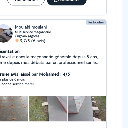
Particulier
Moulahi moulahi
Multiservice maçonnerie
Cugnaux (Agora)
3,7/5
(6 avis)
ésentation
 travaille dans la maçonnerie générale depuis 5 ans,
rmé depuis mes débuts par un professionnel sur le
rain. Passionné par le batiment j'aime mettre en
vre mon savoir faire précis propre et professionnel.
rnier avis laissé par Mohamed : 4/5
ai une expérience dans tous les domaines de
y a plus de 6 mois
s bonne service merci
çonnerie comme le placo, carrelage, peinture ,
lation et charpente .