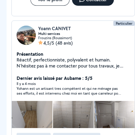
Particulier
Yoann CANIVET
Multi-services
Frouzins (Roussimort)
4,5/5
(48 avis)
Présentation
Réactif, perfectionniste, polyvalent et humain.
N'hésitez pas à me contacter pour tous travaux, je
prendrais le temps de vous répondre pour trouver une
Dernier avis laissé par Aubame : 5/5
solution ensemble CAP électricité obtenu cette année
Il y a 4 mois
Yohann est un artisant tres compétent et qui ne ménage pas
ses efforts, il est intervenu chez moi en tant que carreleur pour
refaire ma salle de bain d'origine des années 60 et malgres les
difficultés (mur inégaux, plomberie antique) il n'a pas hésiter à
tout detruire pour reconstruire lorsque les autres artisants
interrogés voulaient faire du cache misere en wedi. Au dela du
travail irréprochable yohann est quelqu'un de tres attachant qui
mériterait tout de meme un peu d'organisation.