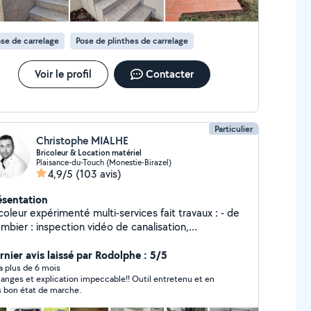
availlons avec des matériaux de qualité, respectueux
 normes en vigueur, afin de garantir une finition
peccable et une longévité optimale. Notre objectif :
se de carrelage
Pose de plinthes de carrelage
s offrir une façade qui allie protection, performance
. Zone d'intervention : TOULOUSE ET SES
Contactez-nous dès aujourd'hui pour un
Voir le profil
Contacter
is gratuit et personnalisé.
Particulier
Christophe MIALHE
Bricoleur & Location matériel
Plaisance-du-Touch (Monestie-Birazel)
4,9/5
(103 avis)
ésentation
coleur expérimenté multi-services fait travaux : - de
mbier : inspection vidéo de canalisation,
bouchage d'évier et lavabo, remplacement de
binetterie, mécanisme de chasse d'eau, joint silicone
rnier avis laissé par Rodolphe : 5/5
baignoire ; - d'électricien : remplacement de prise,
y a plus de 6 mois
anges et explication impeccable!! Outil entretenu et en
errupteur, luminaire, radiateur, sèche-serviettes,
s bon état de marche.
tte, plaque de cuisson ; - de bricolage : ponçage et
inture de porte et volet, montage de meubles en kit,