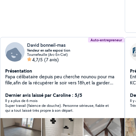
Auto-entrepreneur
David bonneil-mas
Vendeur en salle exposi tion
Tournefeuille (Arc-En-Ciel)
4,7/5
(7 avis)
Présentation
Pr
Papa célibataire depuis peu cherche nounou pour ma
Ent
fille,afin de la récupérer le soir vers 18h,et la garder
KC
jusqu'à mon retour à la maison vers 19h,et
se
éventuellement quelques samedi journée entière.
Dernier avis laissé par Caroline : 5/5
fa
Der
Merci pour vos retours
sur t
Il y a plus de 6 mois
Il 
Super travail (faïence de douche). Personne sérieuse, fiable et
Trè
po
qui a tout laissé très propre à son départ.
esthéti
d'e
rénova
supports Trava