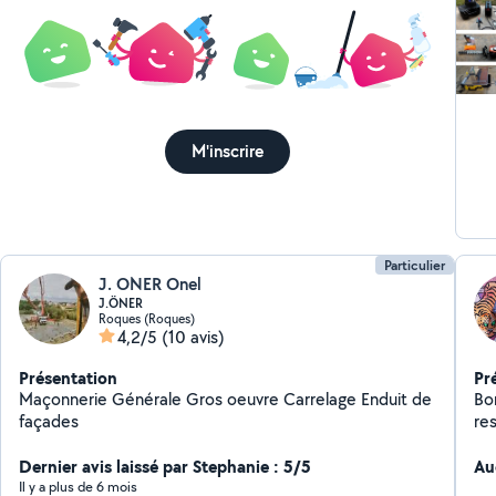
ins
verrou, 
pei
ca
él
ca
M'inscrire
es
pe
dé
aig
pon
Particulier
J. ONER Onel
J.ÖNER
Roques (Roques)
4,2/5
(10 avis)
Présentation
Pr
Maçonnerie Générale Gros oeuvre Carrelage Enduit de
Bon
façades
res
Dernier avis laissé par Stephanie : 5/5
Au
Il y a plus de 6 mois