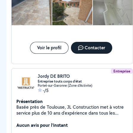
Voir le profil
Contacter
Entreprise
Jordy DE BRITO
Entreprise touts corps d'état
Portet-sur-Garonne (Zone d'Activite)
-/5
Présentation
Basée près de Toulouse, JL Construction met à votre
service plus de 10 ans d'expérience dans tous les
domaines du bâtiment. Nos Prestations: - Maçonnerie
générale - Construction neuve & Rénovation - Création
Aucun avis pour l'instant
et Rénovation de piscines - Charpente & Couverture -