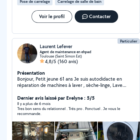
Pose de carrelage
Carrelage de salle de bain
Voir le profil
Contacter
Particulier
Laurent Lefever
Agent de maintenance en ehpad
Toulouse (Saint Simon Est)
4,8/5
(160 avis)
Présentation
Bonjour, Petit jeune 61 ans Je suis autodidacte en
réparation de machines à laver , sèche-linge, Lave
vaisselle ( spécialiste) de la marque Ariston -Hotpoint ,
Indesit , Haier etc . déplacements diagnostic et peut-
Dernier avis laissé par Evelyne : 5/5
être réparation Mode de règlement : Espère ,virement
Il y a plus de 6 mois
Tres bon sens du relationnel . Trés pro . Ponctuel . Je vous le
express Wero je ne prends plus les chèques) s'il y a une
recommande.
ou des pièces à changer elles sont à votre charge . (je
ne fais pas le frigorifique ) Je vend une prestation de
qualité et pas un prix Cordialement. Laurent Si besoin,
vous trouverez mon Numéro de téléphone dans mon