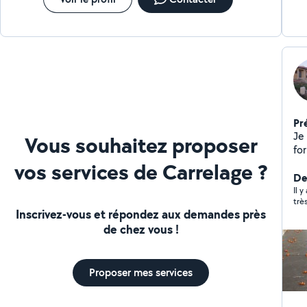
Pr
Je
Vous souhaitez proposer
fo
ter
vos services de Carrelage ?
œu
De
j'
Il 
trè
ma
Inscrivez-vous et répondez aux demandes près
iso
de chez vous !
Proposer mes services