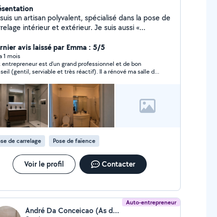
ésentation
suis un artisan polyvalent, spécialisé dans la pose de
relage intérieur et extérieur. Je suis aussi «
ltiservices » et je peux répondre à une large gamme
travaux allant de la pose de cuisine, de la pose de
rnier avis laissé par Emma : 5/5
quet, de la peinture tout support, la plomberie,
 a 1 mois
 entrepreneur est d’un grand professionnel et de bon
lectricité, la maçonnerie et la menuiserie Plus de 30
seil (gentil, serviable et très réactif). Il a rénové ma salle de
 d'expérience dans le métier, J'ai un savoir-faire et
n (pose carrelage sol, mural, montage de divers éléments
 techniques professionnelles pour garantir un travail
le de bain et installation d’un nouveau WC). Il a aussi assuré
qualité avec des finitions soignées et dans le
r la partie électrique et plomberie. J’ai entièrement
fiance en lui et je vais lui confier d’autres travaux comme
spect des délais.
grandissement de mon salon etc… Le travail est excellent, je
s le recommande vivement.
se de carrelage
Pose de faïence
Voir le profil
Contacter
Auto-entrepreneur
André Da Conceicao (As de carreaux)