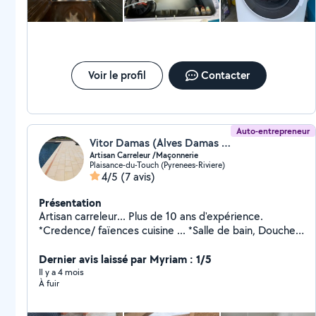
profil en haut à droite
Voir le profil
Contacter
Auto-entrepreneur
Vitor Damas (Alves Damas Carrelage)
Artisan Carreleur /Maçonnerie
Plaisance-du-Touch (Pyrenees-Riviere)
4/5
(7 avis)
Présentation
Artisan carreleur... Plus de 10 ans d'expérience.
*Credence/ faïences cuisine ... *Salle de bain, Douche
italienne... *Pose carrelage tout tailles, faïence...
*Terrasse ,chape lisse... *Maçonnerie et travaux
Dernier avis laissé par Myriam : 1/5
extérieur Neuf et rénovation.... Plus de information mp
Il y a 4 mois
À fuir