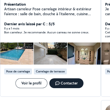
Présentation
Pr
Artisan carreleur Pose carrelage intérieur & extérieur
Je 
Faïence : salle de bain, douche à l'italienne, cuisine
car
Terrasse collée & dalles sur plots Piscine Chape &
mu
ragréage Briquettes & pierre de parement Enduits
Dernier avis laissé par C : 5/5
de 
De
Joints de placo Peinture Finitions soignées Respect des
par
Il y a 1 mois
Il y
Bon carreleur. Je recommande. Aucun carreau ne sonne creux.
Cet
délais Assurance décennale à jour Devis gratuit
l'é
con
Particuliers & professionnels Réalisations & avis clients :
ans
bai
Google / Site web / Instagram:Tosun Carrelage
des
sal
de 
pou
con
re
l’a
vou
Pose de carrelage
Carrelage de terrasse
Po
Voir le profil
Contacter