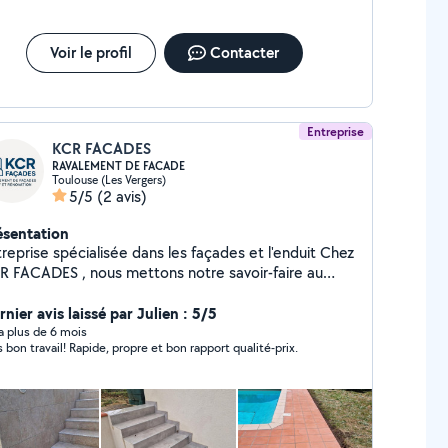
Voir le profil
Contacter
Entreprise
KCR FACADES
RAVALEMENT DE FACADE
Toulouse (Les Vergers)
5/5
(2 avis)
ésentation
reprise spécialisée dans les façades et l'enduit Chez
R FACADES , nous mettons notre savoir-faire au
rvice de vos projets de ravalement et d'enduit de
çade. Fort d'une expérience solide, nous intervenons
nier avis laissé par Julien : 5/5
ous types de bâtiments neufs ou en rénovation
y a plus de 6 mois
s bon travail! Rapide, propre et bon rapport qualité-prix.
ur offrir à vos murs une protection durable et une
que soignée. Nos prestations : Application
nduit monocouche finition grattée Ravalement et
tion de façades Traitement et préparation des
ux avec échafaudage sécurisé Nous