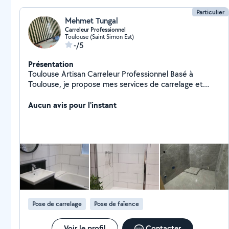
Particulier
Mehmet Tungal
Carreleur Professionnel
Toulouse (Saint Simon Est)
-/5
Présentation
Toulouse Artisan Carreleur Professionnel Basé à
Toulouse, je propose mes services de carrelage et
chape avec un travail soigné et professionnel. Mes
services : Pose de carrelage (intérieur & extérieur)
Aucun avis pour l'instant
Réalisation de chape (mise à niveau du sol) Terrasse,
balcon, salle de bain, cuisine Rénovation et travaux
divers Travail propre et précis Pose avec matériel
professionnel Respect des délais Sérieux et fiable Je
réalise un travail solide et esthétique. N'hésitez pas à
me contacter pour plus d'informations ou un devis.
Disponible 24h/24 = 7j/7
Pose de carrelage
Pose de faïence
Voir le profil
Contacter