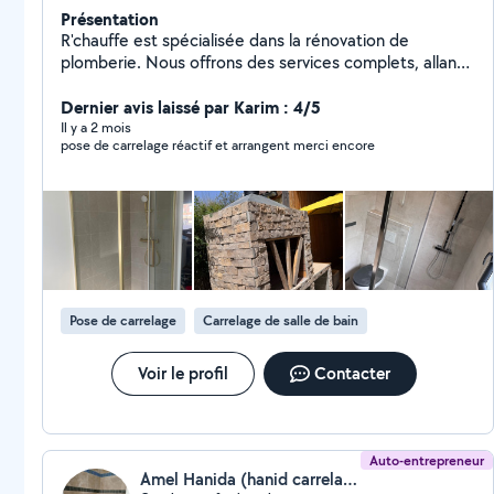
Présentation
R'chauffe est spécialisée dans la rénovation de
plomberie. Nous offrons des services complets, allant
du remplacement de tuyauterie à l'installation
d'équipements sanitaires modernes, en passant par la
Dernier avis laissé par Karim : 4/5
mise aux normes des installations existantes. Notre
Il y a 2 mois
pose de carrelage réactif et arrangent merci encore
équipe s'engage à fournir un travail de qualité, adapté à
vos besoins et respectueux de votre budget. Nous
intervenons sur tous types de projets de rénovation, en
garantissant des solutions durables et esthétiques.
Pose de carrelage
Carrelage de salle de bain
Voir le profil
Contacter
Auto-entrepreneur
Amel Hanida (hanid carrelage)