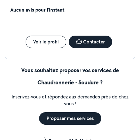
connaissances en mécanique nous travaillons mais
savons nous rendre disponible à très vite
Aucun avis pour l'instant
Voir le profil
Contacter
Vous souhaitez proposer vos services de
Chaudronnerie - Soudure ?
Inscrivez-vous et répondez aux demandes près de chez
vous !
Proposer mes services