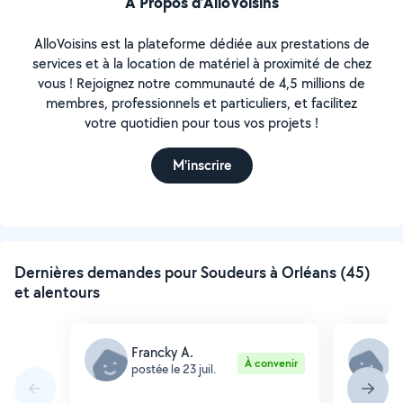
À Propos d’AlloVoisins
AlloVoisins est la plateforme dédiée aux prestations de
services et à la location de matériel à proximité de chez
vous ! Rejoignez notre communauté de 4,5 millions de
membres, professionnels et particuliers, et facilitez
votre quotidien pour tous vos projets !
M'inscrire
Dernières demandes pour Soudeurs à Orléans (45)
et alentours
Francky A.
O
À convenir
postée le 23 juil.
p