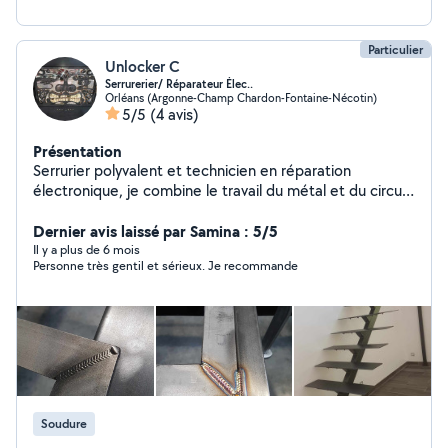
Particulier
Unlocker C
Serrurerier/ Réparateur Élec..
Orléans (Argonne-Champ Chardon-Fontaine-Nécotin)
5/5
(4 avis)
Présentation
Serrurier polyvalent et technicien en réparation
électronique, je combine le travail du métal et du circuit
pour redonner vie aussi bien aux serrures mécaniques
qu'aux systèmes électroniques.
Dernier avis laissé par Samina : 5/5
Il y a plus de 6 mois
Personne très gentil et sérieux. Je recommande
Soudure