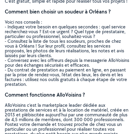
C’est gratuit, simple et rapide pour réaliser tous vos projets !
Comment bien choisir un soudeur à Orléans ?
Voici nos conseils :
- Indiquez votre besoin en quelques secondes : quel service
recherchez-vous ? Est-ce urgent ? Quel type de prestataire,
particulier ou professionnel, souhaitez-vous ?
- Consultez la liste de tous les soudeurs, proches de chez
vous à Orléans ! Sur leur profil, consultez les services
proposés, les photos de leurs réalisations, les notes et avis
laissés par leurs clients.
- Conversez avec les offreurs depuis la messagerie AlloVoisins
pour des échanges sécurisés et efficaces.
- Du contrat de prestation au paiement en ligne, en passant
par la prise de rendez-vous, l’état des lieux, les devis et les
factures : utilisez nos outils gratuits à chaque étape de votre
prestation.
Comment fonctionne AlloVoisins ?
AlloVoisins c’est la marketplace leader dédiée aux
prestations de services et à la location de matériel, créée en
2013 et plébiscitée aujourd’hui par une communauté de plus
de 4,5 millions de membres, dont 300 000 professionnels.
Postez votre demande et trouvez proche de chez vous un
particulier ou un professionnel pour réaliser toutes vos
prestations, du plus petit besoin aux plus grands projets,