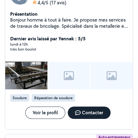
4,4/5
(17 avis)
Présentation
Bonjour homme à tout à faire. Je propose mes services
de travaux de bricolage. Spécialisé dans la metallerie et
la soudure. J'étudie tout type de travaux simple et
complexe. Travaux mécanique auto aussi. Je trouve
Dernier avis laissé par Yennek : 5/5
toujours une solution.
lundi à 12h
très bon boulot
Soudure
Réparation de soudure
Voir le profil
Contacter
Auto-entrepreneur