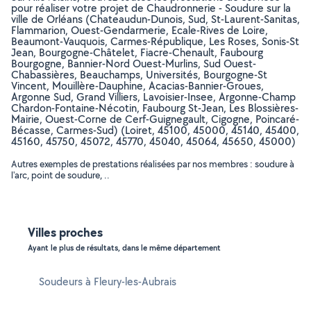
pour réaliser votre projet de Chaudronnerie - Soudure sur la
ville de Orléans (Chateaudun-Dunois, Sud, St-Laurent-Sanitas,
Flammarion, Ouest-Gendarmerie, Ecale-Rives de Loire,
Beaumont-Vauquois, Carmes-République, Les Roses, Sonis-St
Jean, Bourgogne-Châtelet, Fiacre-Chenault, Faubourg
Bourgogne, Bannier-Nord Ouest-Murlins, Sud Ouest-
Chabassières, Beauchamps, Universités, Bourgogne-St
Vincent, Mouillère-Dauphine, Acacias-Bannier-Groues,
Argonne Sud, Grand Villiers, Lavoisier-Insee, Argonne-Champ
Chardon-Fontaine-Nécotin, Faubourg St-Jean, Les Blossières-
Mairie, Ouest-Corne de Cerf-Guignegault, Cigogne, Poincaré-
Bécasse, Carmes-Sud) (Loiret, 45100, 45000, 45140, 45400,
45160, 45750, 45072, 45770, 45040, 45064, 45650, 45000)
Autres exemples de prestations réalisées par nos membres : soudure à
l'arc, point de soudure, ..
Villes proches
Ayant le plus de résultats, dans le même département
Soudeurs à Fleury-les-Aubrais