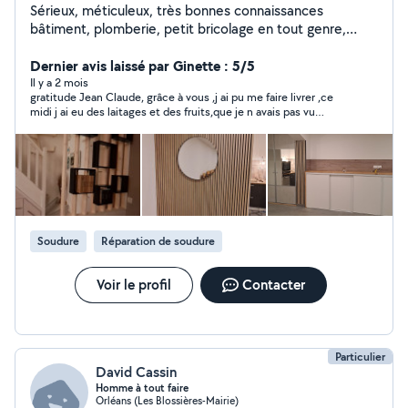
Sérieux, méticuleux, très bonnes connaissances
bâtiment, plomberie, petit bricolage en tout genre,
montage de meubles en kit ou meuble de cuisine
Maitrise soudure sur acier, inox, aluminium, réparation
Dernier avis laissé par Ginette : 5/5
électroménager, réparation matériel de jardin. Entretien
Il y a 2 mois
gratitude Jean Claude, grâce à vous ,j ai pu me faire livrer ,ce
espaces verts (tonte, taille haie...)
midi j ai eu des laitages et des fruits,que je n avais pas vu
depuis 6 mois ,,un voisin a avoir proche de chez vous ,surtout
lorsque vous avez eu un coup de scapel intensif Je pourrais
vous mettre 10 étoiles ,merci ,merci
Soudure
Réparation de soudure
Voir le profil
Contacter
Particulier
David Cassin
Homme à tout faire
Orléans (Les Blossières-Mairie)