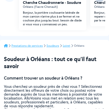
Cherche Chaudronnerie - Soudure
Cherche
Orléans (Fiacre-Chenault)
Orléans (S
Bonjour, la portière coulissante latérale de
Bonjour, J
mon camion n'arrive plus à se fermer et ne
reparer de
coulisse plus jusqu'au bout. besoin de d'aide
par le vent
si vous vous y connaissez un peu.
Prestations de services
Soudeurs
Loiret
Orléans
Soudeur à Orléans : tout ce qu’il faut
savoir
Comment trouver un soudeur à Orléans ?
Vous cherchez un soudeur près de chez vous ? Sélectionnez
directement les offreurs de votre choix ou postez votre
demande auprès de tous les membres à proximité de votre
localisation. AlloVoisins vous met en relation avec tous les
soudeurs, professionnels et particuliers, à Orléans, capables
de vous répondre rapidement.