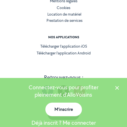
Mentions légales
Cookies
Location de matériel
Prestation de services
NOS APPLICATIONS
Télécharger l’application iOS
Télécharger l’application Android
Retrouvez-nous :
Connectez-vous pour profiter
pleinement d'AlloVoisins
M'inscrire
Version 25.5.3
Carte
Déjà inscrit ? Me connecter