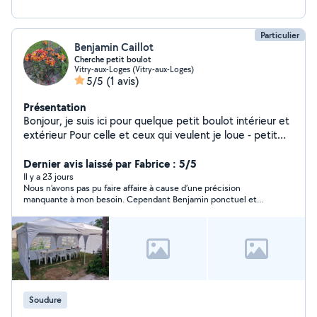
Particulier
Benjamin Caillot
Cherche petit boulot
Vitry-aux-Loges (Vitry-aux-Loges)
5/5
(1 avis)
Présentation
Bonjour, je suis ici pour quelque petit boulot intérieur et
extérieur Pour celle et ceux qui veulent je loue - petit
karcher - une tonnelle de 6x3 - palan a chaîne ect Je
suis soudeur pour ceux qui cherche Hésiter pas à me
Dernier avis laissé par Fabrice : 5/5
contacté au zerosix07933154
Il y a 23 jours
Nous n’avons pas pu faire affaire à cause d’une précision
manquante à mon besoin. Cependant Benjamin ponctuel et
bienveillant ne m’a pas tenu rigueur pour son déplacement. Je
le recommande.
Soudure