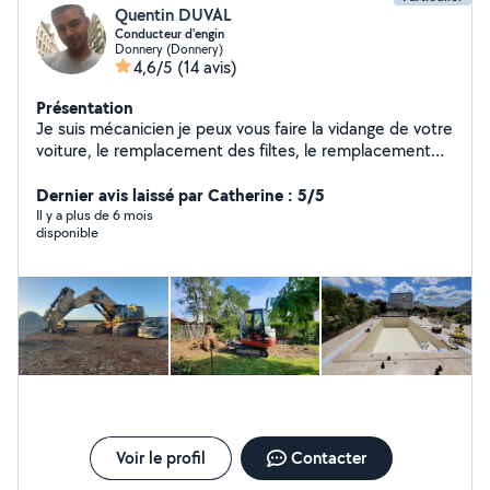
Quentin DUVAL
Conducteur d'engin
Donnery (Donnery)
4,6/5
(14 avis)
Présentation
Je suis mécanicien je peux vous faire la vidange de votre
voiture, le remplacement des filtes, le remplacement
des freins et j'ai une valise de diagnostic pour tous les
véhicules. Je suis aussi conducteur d'engins
Dernier avis laissé par Catherine : 5/5
Il y a plus de 6 mois
disponible
Voir le profil
Contacter