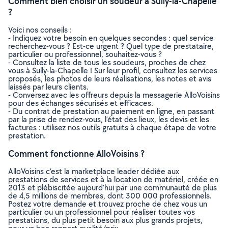
Comment bien choisir un soudeur à Sully-la-Chapelle
?
Voici nos conseils :
- Indiquez votre besoin en quelques secondes : quel service
recherchez-vous ? Est-ce urgent ? Quel type de prestataire,
particulier ou professionnel, souhaitez-vous ?
- Consultez la liste de tous les soudeurs, proches de chez
vous à Sully-la-Chapelle ! Sur leur profil, consultez les services
proposés, les photos de leurs réalisations, les notes et avis
laissés par leurs clients.
- Conversez avec les offreurs depuis la messagerie AlloVoisins
pour des échanges sécurisés et efficaces.
- Du contrat de prestation au paiement en ligne, en passant
par la prise de rendez-vous, l’état des lieux, les devis et les
factures : utilisez nos outils gratuits à chaque étape de votre
prestation.
Comment fonctionne AlloVoisins ?
AlloVoisins c’est la marketplace leader dédiée aux
prestations de services et à la location de matériel, créée en
2013 et plébiscitée aujourd’hui par une communauté de plus
de 4,5 millions de membres, dont 300 000 professionnels.
Postez votre demande et trouvez proche de chez vous un
particulier ou un professionnel pour réaliser toutes vos
prestations, du plus petit besoin aux plus grands projets,