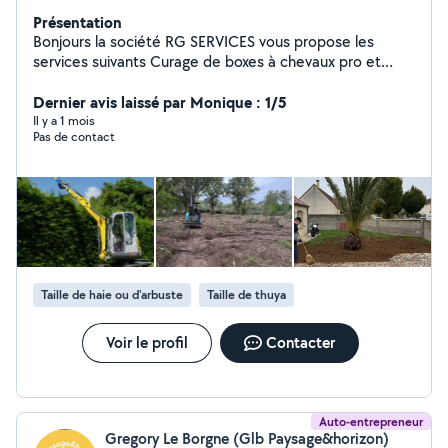
Présentation
Bonjours la société RG SERVICES vous propose les
services suivants Curage de boxes à chevaux pro et
particuliers .Élagage Espace vert .Tonte et tailles de
haies Pose de clôture .Dessouchages Terrassement
Dernier avis laissé par Monique : 1/5
.Entretien de toiture Contrat d'entretien annuel
Il y a 1 mois
Pas de contact
Taille de haie ou d'arbuste
Taille de thuya
Voir le profil
Contacter
Auto-entrepreneur
Gregory Le Borgne (Glb Paysage&horizon)