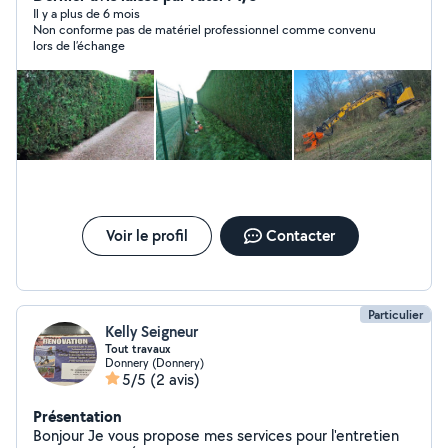
création Clôture forestière -Curage de fossés -Curage
Il y a plus de 6 mois
Non conforme pas de matériel professionnel comme convenu
d'étangs ou de marre -Pose de bonde d'étangs -
lors de l’échange
Renforcement de berges d'étang , ruisseau, rivière
-Évacuations déchets -Évacuations végétaux Assurance
pro, Assurance décennale Devis gratuit
Voir le profil
Contacter
Particulier
Kelly Seigneur
Tout travaux
Donnery (Donnery)
5/5
(2 avis)
Présentation
Bonjour Je vous propose mes services pour l'entretien