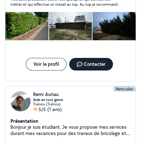
plus aucun chantier pour le moment , merci de votre
métier et qui effectue un travail au top. Au top je recommande
compréhension
vraiment Justin .. pas de surpris tout est nickel. Merci Justin
Voir le profil
Contacter
Particulier
Remi Auriau
Aide en tout genre
Traînou (Traînou)
5/5
(1 avis)
Présentation
Bonjour je suis étudiant. Je vous propose mes services
durant mes vacances pour des travaux de bricolage et
de jardinage en tout genre. Je suis équipé de tous le