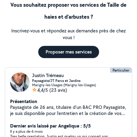
Vous souhaitez proposer vos services de Taille de
haies et d'arbustes ?
Inscrivez-vous et répondez aux demandes près de chez
vous !
Proposer mes services
Particulier
Justin Trémeau
Paysagiste/JT Parcs et Jardins
Marigny-les-Usages (Marigny-les-Usages)
4,4/5
(23 avis)
Présentation
Paysagiste de 26 ans, titulaire d'un BAC PRO Paysagiste,
je suis disponible pour l'entretien et la création de vos
parcs et jardins Possibilité de réaliser également de
l'élagage et de l'abattage via un de mes amis élagueur
Dernier avis laissé par Angelique : 5/5
Accepte le paiement en chèque CESU Je n'accepte
Il y a plus de 6 mois
Tres belle prestation. Justin est quelqu un qui connait son