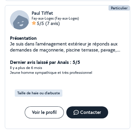
Particulier
Paul Tiffet
Fay-aux-Loges (Fay-aux-Loges)
5/5
(7 avis)
Présentation
Je suis dans l'aménagement extérieur je réponds aux
demandes de maçonnerie, piscine terrasse, pavage,
clôture, engazonnement, taille de haie avec évacuation,
nettoyage karcher, création de massif... Jaime l'entraide
Dernier avis laissé par Anaïs : 5/5
Il y a plus de 6 mois
Jeune homme sympathique et très professionnel
Taille de haie ou d'arbuste
Voir le profil
Contacter