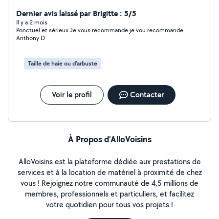
de la qualité du travail fourni. Possibilité de surveillance
de maison secondaire ou de Airbnb. A définir ensemble.
Dernier avis laissé par Brigitte : 5/5
Il y a 2 mois
Ponctuel et sérieux Je vous recommande je vou recommande
Anthony D
Taille de haie ou d'arbuste
Voir le profil
Contacter
À Propos d’AlloVoisins
AlloVoisins est la plateforme dédiée aux prestations de
services et à la location de matériel à proximité de chez
vous ! Rejoignez notre communauté de 4,5 millions de
membres, professionnels et particuliers, et facilitez
votre quotidien pour tous vos projets !