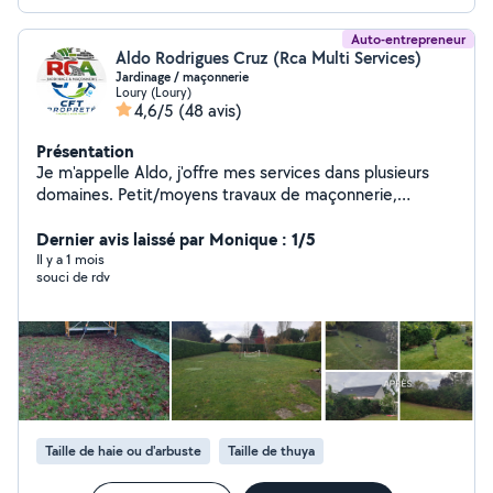
Auto-entrepreneur
Aldo Rodrigues Cruz (Rca Multi Services)
Jardinage / maçonnerie
Loury (Loury)
4,6/5
(48 avis)
Présentation
Je m'appelle Aldo, j'offre mes services dans plusieurs
domaines. Petit/moyens travaux de maçonnerie,
création de terrasse, peinture et débarra de déchets.
Je fais aussi des services de jardinage, tondre la
Dernier avis laissé par Monique : 1/5
pelouse, traites des hais etc. Nous vous proposons nos
Il y a 1 mois
souci de rdv
services d'entretien/ménage de qualité pour votre
logement/airbnb/halle d'entrée appartement etc. Si
vous recherchez une personne professionnelle, sérieuse
et de confiance, n'hésitez pas à nous contacter. Je me
déplace pour visualiser le travail à demande du client
sans engagement. Les devis reste gratuit.
Taille de haie ou d'arbuste
Taille de thuya