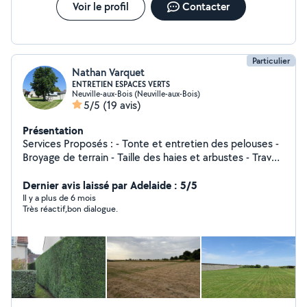
Voir le profil
Contacter
Particulier
Nathan Varquet
ENTRETIEN ESPACES VERTS
Neuville-aux-Bois (Neuville-aux-Bois)
5/5
(19 avis)
Présentation
Services Proposés : - Tonte et entretien des pelouses -
Broyage de terrain - Taille des haies et arbustes - Travail
du sol, motoculteur - Élagage arbres - Plantation de
végétaux - Enlèvement des déchets végétaux / gravats -
Dernier avis laissé par Adelaide : 5/5
Création de jardin
Il y a plus de 6 mois
Très réactif,bon dialogue.