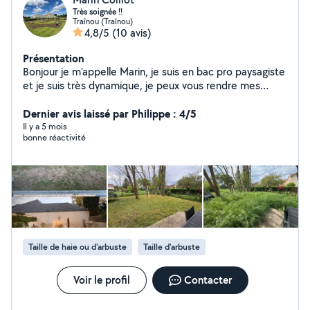
Très soignée !!
Traînou (Traînou)
4,8/5
(10 avis)
Présentation
Bonjour je m'appelle Marin, je suis en bac pro paysagiste
et je suis très dynamique, je peux vous rendre mes
services pour tout ce que est ( tonte , taille de haie ,
désherbage, clôture ou autre biensur) N'hésitez pas à
Dernier avis laissé par Philippe : 4/5
me contacter !
Il y a 5 mois
bonne réactivité
Taille de haie ou d'arbuste
Taille d'arbuste
Voir le profil
Contacter