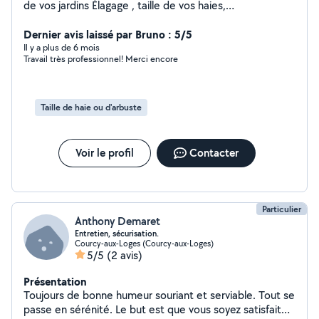
de vos jardins Élagage , taille de vos haies,
arbustes,ramassage et évacuation de vos déchets verts
feuilles mortes , tonte, débroussaillage, désherbage,
Dernier avis laissé par Bruno : 5/5
dessouchage ou rognage de souche ,netoyage de boxes
Il y a plus de 6 mois
Travail très professionnel! Merci encore
mécanique Démoussage façade et toiture,nettoyage
de terrasse Travail soigné de qualité Payement chèque,
espèces, virement ou carte bancaire, possibilité 3fois
sans frais Devis gratuit rapide sur simple photo mais le
Taille de haie ou d'arbuste
déplacement reste nécessaire sans engagement
N'hésitez pas à me contacter par message privé ou par
téléphone je me ferais un grand plaisir de pouvoir vous
Voir le profil
Contacter
renseigner
Particulier
Anthony Demaret
Entretien, sécurisation.
Courcy-aux-Loges (Courcy-aux-Loges)
5/5
(2 avis)
Présentation
Toujours de bonne humeur souriant et serviable. Tout se
passe en sérénité. Le but est que vous soyez satisfait