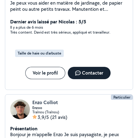
Je peux vous aider en matière de jardinage, de papier
peint ou autre petits travaux. Manutention et
déménagement suis très minutieux et appliqué. J'ai à
coeur le travail bien fait. Je peux vous aider si
Dernier avis laissé par Nicolas : 5/5
besoinAvec mon cap de sommelier serveur je suis à
Il y a plus de 6 mois
Très content. David est très sérieux, appliqué et travailleur.
votre disposition
Taille de haie ou d'arbuste
Voir le profil
Contacter
Particulier
Enzo Colliot
Enzoo
Traînou (Traînou)
3,9/5
(21 avis)
Présentation
Bonjour je m'appelle Enzo Je suis paysagiste, je peux