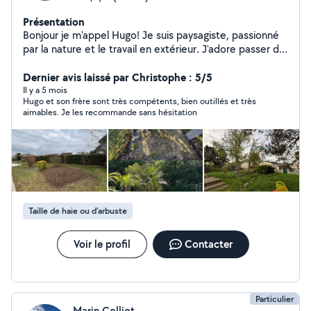
Présentation
Bonjour je m'appel Hugo! Je suis paysagiste, passionné
par la nature et le travail en extérieur. J'adore passer du
temps dehors. Mon métier me permet de donner vie à
des espaces, de les transformer en véritables havres de
Dernier avis laissé par Christophe : 5/5
paix. Toujours à l'écoute de mes clients, je cherche à
Il y a 5 mois
Hugo et son frère sont très compétents, bien outillés et très
comprendre leurs besoins pour créer des jardins qui leur
aimables. Je les recommande sans hésitation
ressemblent! Motivé et déterminé, je mets tout en
œuvre pour offrir des aménagements paysagers de
qualité, en harmonie avec l'environnement et les envies
de chacun. -Taille de haie -Tonte/débroussaillage -
Désherbage -Maçonnerie paysagère
Taille de haie ou d'arbuste
Voir le profil
Contacter
Particulier
Marin Colliot