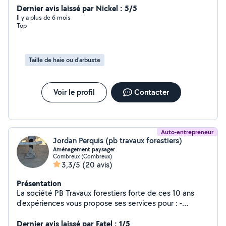
matériel nécessaire et d'une benne permettant
Dernier avis laissé par Nickel : 5/5
l'évacuation des dechets Je suis habitué et compétent
Il y a plus de 6 mois
Top
pour tous types de travaux de bricolage et jardinage.
N'hésitez pas à me contacter pour mener à à bien vos
projets. Je serais ravi de vous aider !
Taille de haie ou d'arbuste
Voir le profil
Contacter
Auto-entrepreneur
Jordan Perquis (pb travaux forestiers)
Aménagement paysager
Combreux (Combreux)
3,3/5
(20 avis)
Présentation
La société PB Travaux forestiers forte de ces 10 ans
d'expériences vous propose ses services pour : -
Entretien espace vert -abattage -Élagage -
aménagement extérieurs -aménagement paysager -
Dernier avis laissé par Fatel : 1/5