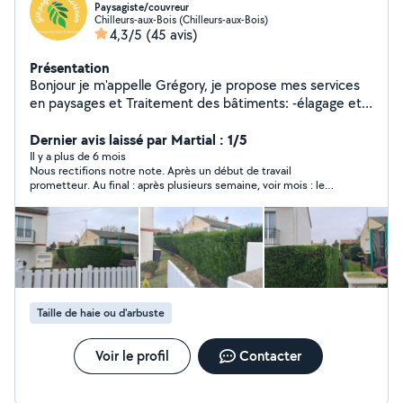
Paysagiste/couvreur
Chilleurs-aux-Bois (Chilleurs-aux-Bois)
4,3/5
(45 avis)
Présentation
Bonjour je m'appelle Grégory, je propose mes services
en paysages et Traitement des bâtiments: -élagage et
abattage d'arbres - Taille de Haies et arbustes -Tonte
de pelouses -Création d'Espaces verts
Dernier avis laissé par Martial : 1/5
Nettoyage/demoussage part drone perche en
Il y a plus de 6 mois
Nous rectifions notre note. Après un début de travail
pulvérisation : -façades -toitures -sols -terrasses -
prometteur. Au final : après plusieurs semaine, voir mois : le
trottoirs -Murs - Panneaux solaires. -Abris de piscine. -
travail est au final pas finit. Des prises de RDV, ou il n'est jamais
Pergolas
venus. Plusieurs Lapin poser à attendre pour rien ! Et le pire on
a versé une avance pour des plants pour faire une haie. Il est
clair qu'on ne la verra jamais.
Taille de haie ou d'arbuste
Voir le profil
Contacter