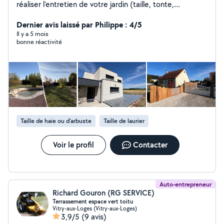
réaliser l'entretien de votre jardin (taille, tonte,
scarifiage, ramassage de feuilles). Mais je peux
également réaliser des créations paysagères (terrain de
Dernier avis laissé par Philippe : 4/5
pétanque, massifs, allée, terrasse). Titulaire d'un permis
Il y a 5 mois
bonne réactivité
poid lourd, je peux également effectuer des livraisons
(Terre végétale, calcaire, cailloux de finitions, Écorces)
Je suis quelqu'un de passionné par mon métier,
minutieux et apportant mes conseils et mon expérience
afin de réaliser au mieux votre projet.
Taille de haie ou d'arbuste
Taille de laurier
Voir le profil
Contacter
Auto-entrepreneur
Richard Gouron (RG SERVICE)
Terrassement espace vert toitu
Vitry-aux-Loges (Vitry-aux-Loges)
3,9/5
(9 avis)