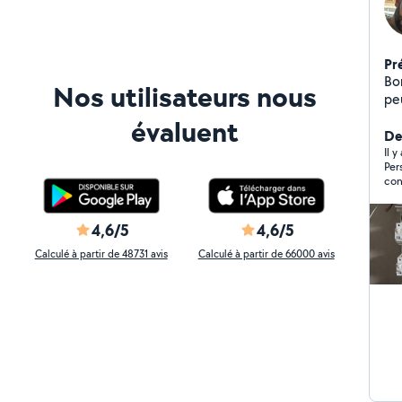
Pr
Bonjour, Kevin 34 
Nos utilisateurs nous
peu
se
évaluent
di
Der
in
Il 
Per
con
4,6/5
4,6/5
Calculé à partir de 48731 avis
Calculé à partir de 66000 avis