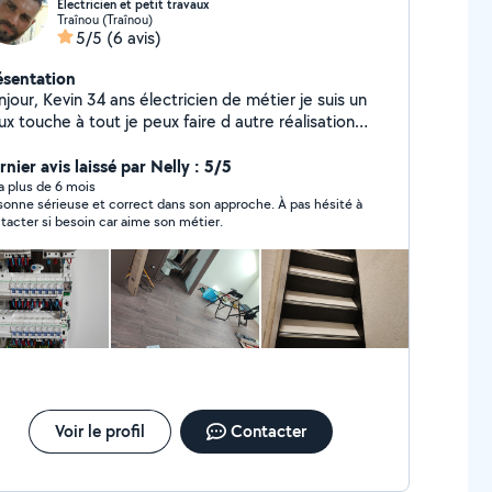
Électricien et petit travaux
Traînou (Traînou)
5/5
(6 avis)
ésentation
ans électricien de métier je suis un
x touche à tout je peux faire d autre réalisation
lon votre demande et votre budget je reste
sponible pour toute demande de devis et pour toute
nier avis laissé par Nelly : 5/5
tervention
y a plus de 6 mois
sonne sérieuse et correct dans son approche. À pas hésité à
tacter si besoin car aime son métier.
Voir le profil
Contacter