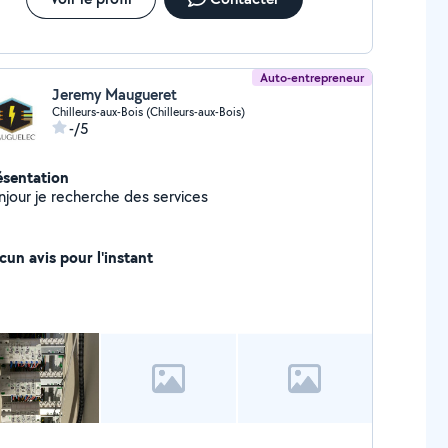
Auto-entrepreneur
Jeremy Maugueret
Chilleurs-aux-Bois (Chilleurs-aux-Bois)
-/5
ésentation
njour je recherche des services
cun avis pour l'instant