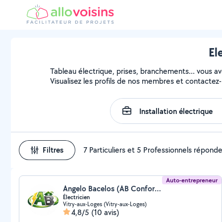
El
Tableau électrique, prises, branchements... vous avez
Visualisez les profils de nos membres et contactez-l
Filtres
7 Particuliers et 5 Professionnels répond
Auto-entrepreneur
Angelo Bacelos (AB Confort Énergie)
Électricien
Vitry-aux-Loges (Vitry-aux-Loges)
4,8/5
(10 avis)