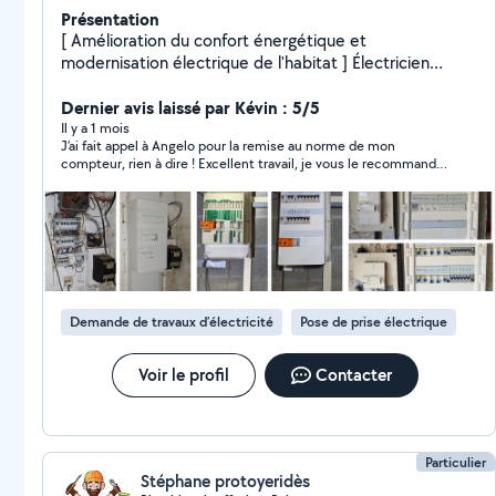
Présentation
[ Amélioration du confort énergétique et
modernisation électrique de l'habitat ] Électricien
diplômé (Bac Pro MELEC), j'interviens en rénovation et
amélioration d'installations électriques. Électricité
Dernier avis laissé par Kévin : 5/5
générale : remplacement et mise aux normes de
Il y a 1 mois
J’ai fait appel à Angelo pour la remise au norme de mon
tableaux, création de lignes dédiées, installation borne
compteur, rien à dire ! Excellent travail, je vous le recommande
de recharge VE, prises, luminaires, radiateurs,
vivement.
dépannage. Éclairage intérieur et extérieur, installation
de détecteurs de mouvement, caméra de surveillance.
Réseau et RJ45 : câblage Ethernet, coffret de
communication, installation de routeurs et
amplificateurs WiFi. Domotique : équipements
connectés, pilotage éclairage, volets roulant et
Demande de travaux d’électricité
Pose de prise électrique
chauffage. Pompe à chaleur/climatisation : pose des
unités, raccordement et préparation électrique. Travail
soigné, respect des normes, devis clair et transparent.
Voir le profil
Contacter
Toujours ravi de vous rendre service :) Intervention sur
Orléans et alentours.
Particulier
Stéphane protoyeridès