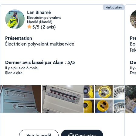
Particulier
Lan Binamé
Électricien polyvalent
Mardié (Mardié)
5/5
(2 avis)
Présentation
Pr
Électricien polyvalent multiservice
Bonjour, 
l'é
cr
Dernier avis laissé par Alain : 5/5
d'
Der
œu
Il y a plus de 6 mois
Il 
Rien à dire
Déç
le 
pa
Voir le profil
Contacter