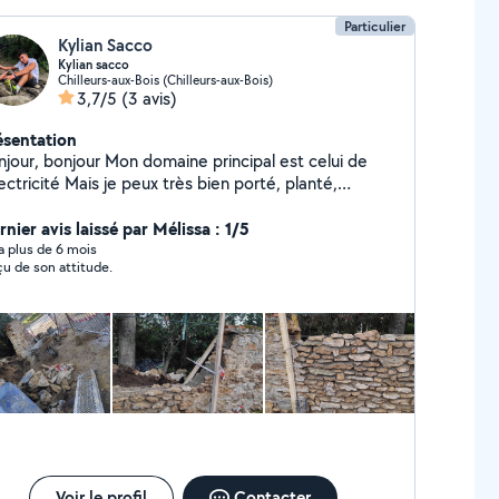
Particulier
Kylian Sacco
Kylian sacco
Chilleurs-aux-Bois (Chilleurs-aux-Bois)
3,7/5
(3 avis)
ésentation
bonjour Mon domaine principal est celui de
lectricité Mais je peux très bien porté, planté,
euser, déplacer, nettoyer et faire encore bien
autres choses, du moment que cela reste du gros
nier avis laissé par Mélissa : 1/5
vre est non spécifique. Je travaille dans le calme et
y a plus de 6 mois
u de son attitude.
propre, si jamais vous êtes intéressé alors n'hésitez
s a me contacter
Voir le profil
Contacter