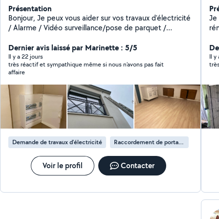
Présentation
Pr
Bonjour, Je peux vous aider sur vos travaux d'électricité
Je 
/ Alarme / Vidéo surveillance/pose de parquet /
rén
montage de cuisine je suis bon bricoleur sérieux et
ég
ponctuel avec un outillage complet .
Dernier avis laissé par Marinette : 5/5
ex
De
Il y a 22 jours
Il 
très réactif et sympathique même si nous n’avons pas fait
affaire
Demande de travaux d’électricité
Raccordement de portail électrique
Voir le profil
Contacter