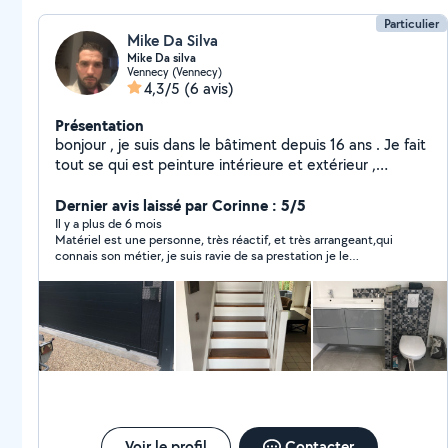
Particulier
Mike Da Silva
Mike Da silva
Vennecy (Vennecy)
4,3/5
(6 avis)
Présentation
bonjour , je suis dans le bâtiment depuis 16 ans . Je fait
tout se qui est peinture intérieure et extérieur ,
carrelage , faïence et placo , pose de revêtement de
sol souple, Electricité, plomberie ,ainsi que travaux de
Dernier avis laissé par Corinne : 5/5
maçonnerie et terrassement Diplôme à l appuis .
Il y a plus de 6 mois
Matériel est une personne, très réactif, et très arrangeant,qui
connais son métier, je suis ravie de sa prestation je le
recommande à 200%.
Voir le profil
Contacter