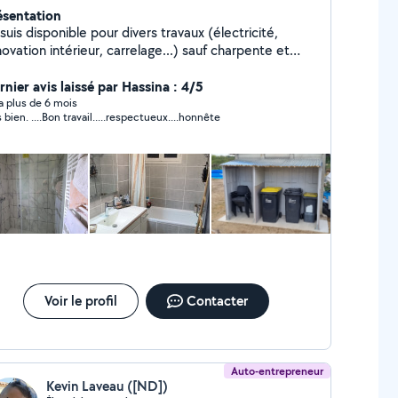
ésentation
suis disponible pour divers travaux (électricité,
ovation intérieur, carrelage...) sauf charpente et
alement disponible pour entretien
térieur.Contactez moi pour plus de renseignement.
rnier avis laissé par Hassina : 4/5
y a plus de 6 mois
très bien. ....Bon travail.....respectueux....honnête
Voir le profil
Contacter
Auto-entrepreneur
Kevin Laveau ([ND])