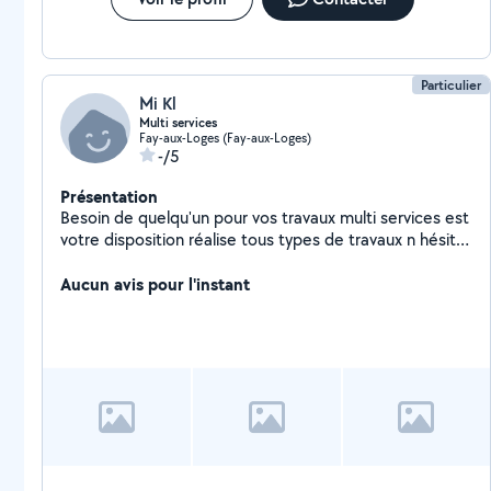
Particulier
Mi Kl
Multi services
Fay-aux-Loges (Fay-aux-Loges)
-/5
Présentation
Besoin de quelqu'un pour vos travaux multi services est
votre disposition réalise tous types de travaux n hésitez
pas à me contacter pour un travail soigné et une
intervention rapide
Aucun avis pour l'instant