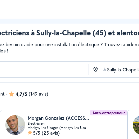
ectriciens à Sully-la-Chapelle (45) et alento
 besoin d'aide pour une installation électrique ? Trouvez rapidement
es !
à
ent
-
4,7/5
(149 avis)
Auto-entrepreneur
Morgan Gonzalez (ACCESS SECURITE 45)
Electricien
Marigny-les-Usages (Marigny-les-Usages)
5/5
(25 avis)