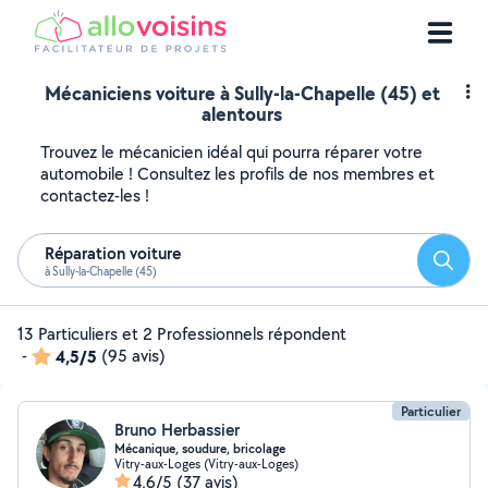
Mécaniciens voiture à Sully-la-Chapelle (45) et
alentours
Trouvez le mécanicien idéal qui pourra réparer votre
automobile ! Consultez les profils de nos membres et
contactez-les !
Réparation voiture
Reche
à Sully-la-Chapelle (45)
13 Particuliers et 2 Professionnels répondent
-
4,5/5
(95 avis)
Particulier
Bruno Herbassier
Mécanique, soudure, bricolage
Vitry-aux-Loges (Vitry-aux-Loges)
4,6/5
(37 avis)