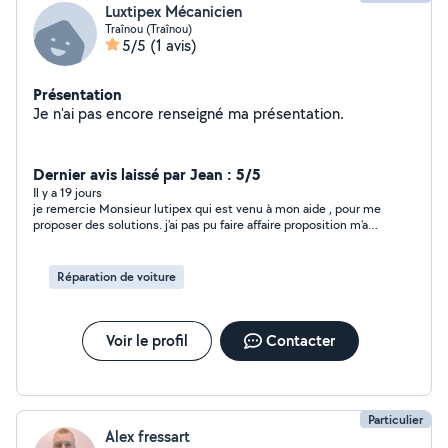
Luxtipex Mécanicien
Traînou (Traînou)
5/5
(1 avis)
Présentation
Je n'ai pas encore renseigné ma présentation.
Dernier avis laissé par Jean : 5/5
Il y a 19 jours
je remercie Monsieur lutipex qui est venu à mon aide , pour me
proposer des solutions. j'ai pas pu faire affaire proposition m'a
été proposée avant. je n'hésiterai pas à revenir vers lui si besoin
d'un service.
Réparation de voiture
Voir le profil
Contacter
Particulier
Alex fressart