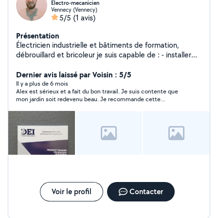
Electro-mecanicien
Vennecy (Vennecy)
5/5
(1 avis)
Présentation
Électricien industrielle et bâtiments de formation,
débrouillard et bricoleur je suis capable de : - installer
des prises électriques et luminaires. - diagnostic de
panne sur de l'électroménager - dépannage en
Dernier avis laissé par Voisin : 5/5
électricité/ portail électrique - peinture/papier peint -
Il y a plus de 6 mois
Alex est sérieux et a fait du bon travail. Je suis contente que
Fixation divers objets au mur
mon jardin soit redevenu beau. Je recommande cette
personne et lui souhaite bonne continuation.
Voir le profil
Contacter