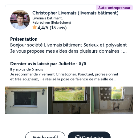
Auto-entrepreneur
Christopher Livernais (livernais bâtiment)
Livernais bâtiment.
Rebréchien (Rebréchien)
4,4/5
(13 avis)
Présentation
Bonjour société Livernais bâtiment Serieux et polyvalent
Je vous propose mes aides dans plusieurs domaines : -
demousage de toiture -placo -pose de velux -abattage
d arbre avec enlèvement du bois si besoin -carrelage -
Dernier avis laissé par Juliette : 5/5
Pavé - destruction nids de frelons,guêpes -maçonnerie -
Il y a plus de 6 mois
Je recommande vivement Christopher. Ponctuel, professionnel
taille de haie et pelouse,abattage d arbre Si je vous
et très soigneux, il a réalisé la pose de faïence de ma salle de
répond pas sur allô voisin envoyer moi un message sur
bain avec beaucoup de précision. Le résultat est impeccable,
mon numéro de téléphone merci cordialement
les finitions sont propres et le chantier a été laissé
N'hésitez pas à me contacter pour plus d'informations.
parfaitement rangé. Un vrai travail de pro, sérieux et agréable
du début à la fin !
O6.47.58.90.80
Voir le profil
Contacter