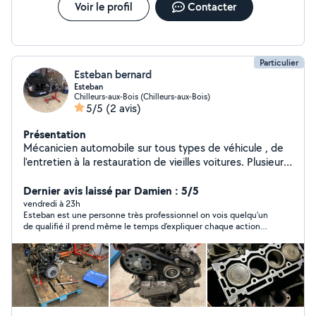
Voir le profil
Contacter
Particulier
Esteban bernard
Esteban
Chilleurs-aux-Bois (Chilleurs-aux-Bois)
5/5
(2 avis)
Présentation
Mécanicien automobile sur tous types de véhicule , de
l'entretien à la restauration de vieilles voitures. Plusieurs
compétences techniques comme de la réfection
moteur , du diagnostic , de l'entretien courant. Je suis
Dernier avis laissé par Damien : 5/5
dans le métier de mécanicien depuis plus de 10ans ,
vendredi à 23h
Esteban est une personne très professionnel on vois quelqu’un
courageux et déterminé sur chaque chantier que
de qualifié il prend même le temps d’expliquer chaque actions
j'entreprends.
qu’il pratique je recommande fortement vraiment une
personne qui s’adapte à tous problème et de nos jours c’est
rare!!!