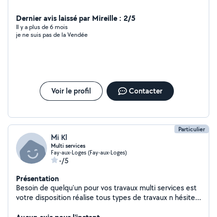
Dernier avis laissé par Mireille : 2/5
Il y a plus de 6 mois
je ne suis pas de la Vendée
Voir le profil
Contacter
Particulier
Mi Kl
Multi services
Fay-aux-Loges (Fay-aux-Loges)
-/5
Présentation
Besoin de quelqu'un pour vos travaux multi services est
votre disposition réalise tous types de travaux n hésitez
pas à me contacter pour un travail soigné et une
intervention rapide