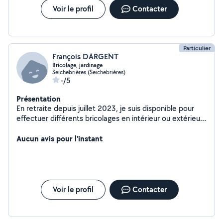
Voir le profil
Contacter
Particulier
François DARGENT
Bricolage, jardinage
Seichebrières (Seichebrières)
-/5
Présentation
En retraite depuis juillet 2023, je suis disponible pour
effectuer différents bricolages en intérieur ou extérieur.
Mes formations professionnelles acquises durant ma
carrière me permettent d'effectuer tous ces travaux. Je
Aucun avis pour l'instant
suis minutieux, organisé et efficace. Je vous propose
également mes services pour effectuer vidange de
voiture, réparations freins...... etc.
Voir le profil
Contacter