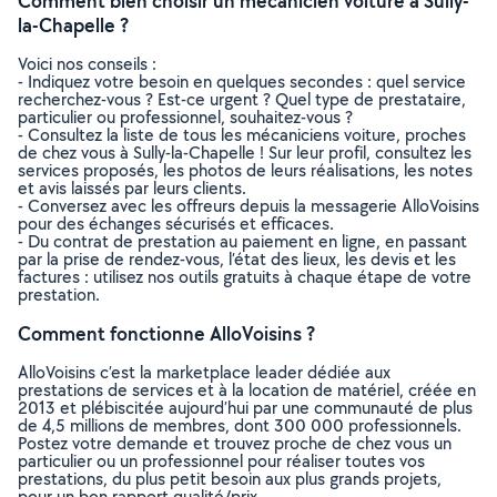
Comment bien choisir un mécanicien voiture à Sully-
la-Chapelle ?
Voici nos conseils :
- Indiquez votre besoin en quelques secondes : quel service
recherchez-vous ? Est-ce urgent ? Quel type de prestataire,
particulier ou professionnel, souhaitez-vous ?
- Consultez la liste de tous les mécaniciens voiture, proches
de chez vous à Sully-la-Chapelle ! Sur leur profil, consultez les
services proposés, les photos de leurs réalisations, les notes
et avis laissés par leurs clients.
- Conversez avec les offreurs depuis la messagerie AlloVoisins
pour des échanges sécurisés et efficaces.
- Du contrat de prestation au paiement en ligne, en passant
par la prise de rendez-vous, l’état des lieux, les devis et les
factures : utilisez nos outils gratuits à chaque étape de votre
prestation.
Comment fonctionne AlloVoisins ?
AlloVoisins c’est la marketplace leader dédiée aux
prestations de services et à la location de matériel, créée en
2013 et plébiscitée aujourd’hui par une communauté de plus
de 4,5 millions de membres, dont 300 000 professionnels.
Postez votre demande et trouvez proche de chez vous un
particulier ou un professionnel pour réaliser toutes vos
prestations, du plus petit besoin aux plus grands projets,
pour un bon rapport qualité/prix.