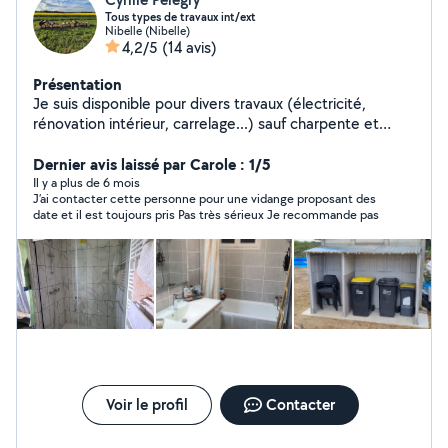
Tous types de travaux int/ext
Nibelle (Nibelle)
4,2/5
(14 avis)
Présentation
Je suis disponible pour divers travaux (électricité,
rénovation intérieur, carrelage...) sauf charpente et
également disponible pour entretien
extérieur.Contactez moi pour plus de renseignement.
Dernier avis laissé par Carole : 1/5
Il y a plus de 6 mois
J’ai contacter cette personne pour une vidange proposant des
date et il est toujours pris Pas très sérieux Je recommande pas
Voir le profil
Contacter