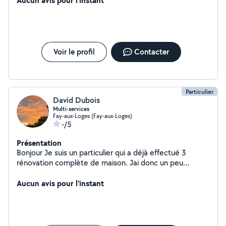
Aucun avis pour l'instant
Voir le profil
Contacter
Particulier
David Dubois
Multi-services
Fay-aux-Loges (Fay-aux-Loges)
-/5
Présentation
Bonjour Je suis un particulier qui a déjà effectué 3
rénovation complète de maison. Jai donc un peu
dexpérience ainsi que le matériel qui va avec.
Cordialement
Aucun avis pour l'instant