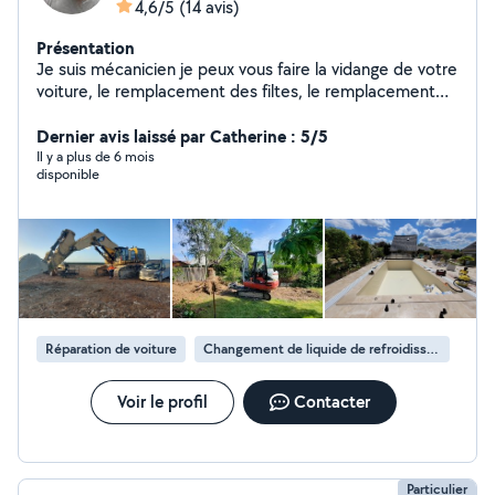
4,6/5
(14 avis)
Présentation
Je suis mécanicien je peux vous faire la vidange de votre
voiture, le remplacement des filtes, le remplacement
des freins et j'ai une valise de diagnostic pour tous les
véhicules. Je suis aussi conducteur d'engins
Dernier avis laissé par Catherine : 5/5
Il y a plus de 6 mois
disponible
Réparation de voiture
Changement de liquide de refroidissement
Voir le profil
Contacter
Particulier