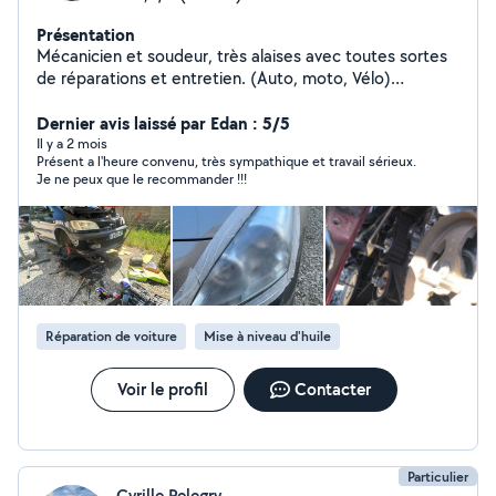
Présentation
Mécanicien et soudeur, très alaises avec toutes sortes
de réparations et entretien. (Auto, moto, Vélo)
(révision, pièce trains roulant, embrayage, freinage) Je
fait aussi la tuyauterie/plomberie et petite branchement
Dernier avis laissé par Edan : 5/5
électrique Je suis une personne autodidacte qui aime
Il y a 2 mois
Présent a l'heure convenu, très sympathique et travail sérieux.
ce qu'il fait et qui fait attention au moindre détails
Je ne peux que le recommander !!!
Réparation de voiture
Mise à niveau d'huile
Voir le profil
Contacter
Particulier
Cyrille Pelegry