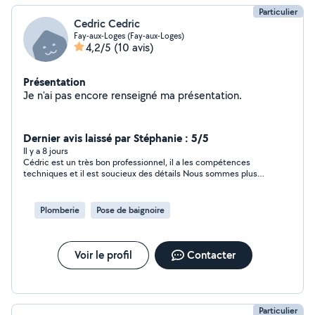
Particulier
Cedric Cedric
Fay-aux-Loges (Fay-aux-Loges)
4,2/5
(10 avis)
Présentation
Je n'ai pas encore renseigné ma présentation.
Dernier avis laissé par Stéphanie : 5/5
Il y a 8 jours
Cédric est un très bon professionnel, il a les compétences
techniques et il est soucieux des détails Nous sommes plus
que satisfaits de son travail et nous n’hésiterons pas à refaire
appel à lui Cedric est par ailleurs très sympathique 100%
satisfaits
Plomberie
Pose de baignoire
Voir le profil
Contacter
Particulier