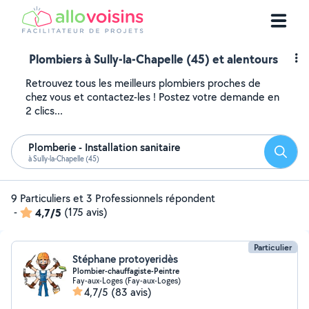
Plombiers à Sully-la-Chapelle (45) et alentours
Retrouvez tous les meilleurs plombiers proches de
chez vous et contactez-les ! Postez votre demande en
2 clics...
Plomberie - Installation sanitaire
Reche
à Sully-la-Chapelle (45)
9 Particuliers et 3 Professionnels répondent
-
4,7/5
(175 avis)
Particulier
Stéphane protoyeridès
Plombier-chauffagiste-Peintre
Fay-aux-Loges (Fay-aux-Loges)
4,7/5
(83 avis)