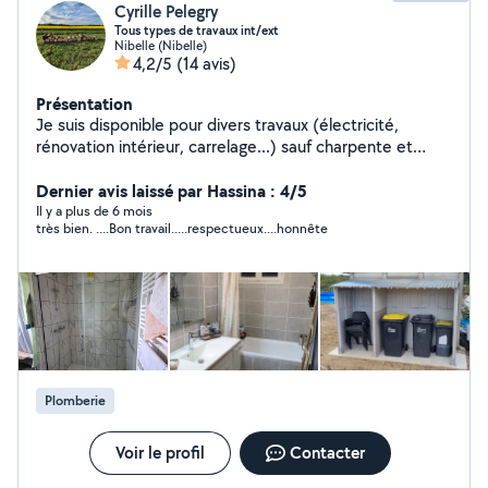
Cyrille Pelegry
Tous types de travaux int/ext
Nibelle (Nibelle)
4,2/5
(14 avis)
Présentation
Je suis disponible pour divers travaux (électricité,
rénovation intérieur, carrelage...) sauf charpente et
également disponible pour entretien
extérieur.Contactez moi pour plus de renseignement.
Dernier avis laissé par Hassina : 4/5
Il y a plus de 6 mois
très bien. ....Bon travail.....respectueux....honnête
Plomberie
Voir le profil
Contacter