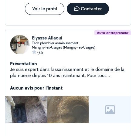
Voir le profil
Contacter
Auto-entrepreneur
Elyasse Allaoui
Tech plombier assainissement
Marigny-les-Usages (Marigny-les-Usages)
-/5
Présentation
Je suis expert dans l'assainissement et le domaine de la
plomberie depuis 10 ans maintenant. Pour tout
problème de canalisation: -Débouchages d'évier, WC,
cuisine ou salle de bain n'hésite pas je reste disponible.
Aucun avis pour l'instant