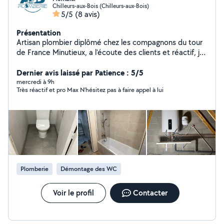
Chilleurs-aux-Bois (Chilleurs-aux-Bois)
5/5
(8 avis)
Présentation
Artisan plombier diplômé chez les compagnons du tour
de France Minutieux, a l'écoute des clients et réactif, je
vous propose mes services : - Plomberie sanitaire - Salle
de bain clé en main - installation de chauffage -
Dernier avis laissé par Patience : 5/5
Dépannage - VMC
mercredi à 9h
Très réactif et pro Max N’hésitez pas à faire appel à lui
Plomberie
Démontage des WC
Voir le profil
Contacter