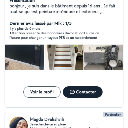
Présentation
bonjour , je suis dans le bâtiment depuis 16 ans . Je fait
tout se qui est peinture intérieure et extérieur ,
carrelage , faïence et placo , pose de revêtement de
sol souple, Electricité, plomberie ,ainsi que travaux de
Dernier avis laissé par Mlk : 1/5
maçonnerie et terrassement Diplôme à l appuis .
Il y a plus de 6 mois
Attention présente des honoraires d'avocat 220 euros de
l'heure pour changer un tuyaux PER et un raccordement.
Voir le profil
Contacter
Particulier
Magda Dvalishvili
Je recherche un emploie