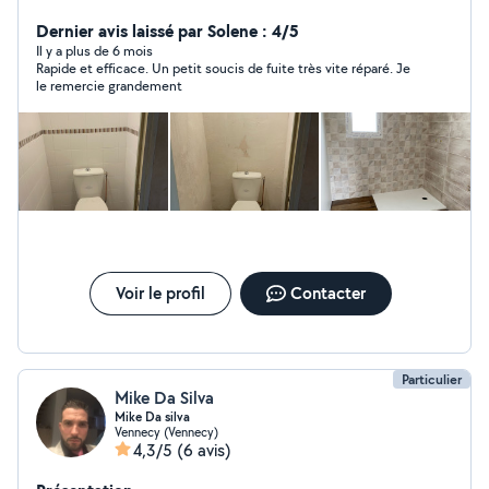
Faïence, Tous revêtements sol et mur, J'ai 17 ans
d'expérience dans le bâtiment. Joignable au 06-74-60-
Dernier avis laissé par Solene : 4/5
96-56
Il y a plus de 6 mois
Rapide et efficace. Un petit soucis de fuite très vite réparé. Je
le remercie grandement
Voir le profil
Contacter
Particulier
Mike Da Silva
Mike Da silva
Vennecy (Vennecy)
4,3/5
(6 avis)