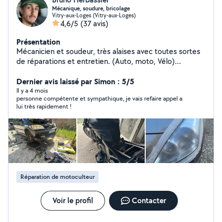
Mécanique, soudure, bricolage
Vitry-aux-Loges (Vitry-aux-Loges)
4,6/5
(37 avis)
Présentation
Mécanicien et soudeur, très alaises avec toutes sortes
de réparations et entretien. (Auto, moto, Vélo)
(révision, pièce trains roulant, embrayage, freinage) Je
fait aussi la tuyauterie/plomberie et petite branchement
Dernier avis laissé par Simon : 5/5
électrique Je suis une personne autodidacte qui aime
Il y a 4 mois
personne compétente et sympathique, je vais refaire appel a
ce qu'il fait et qui fait attention au moindre détails
lui très rapidement !
Réparation de motoculteur
Voir le profil
Contacter