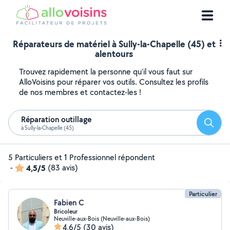
Réparateurs de matériel à Sully-la-Chapelle (45) et
alentours
Trouvez rapidement la personne qu'il vous faut sur
AlloVoisins pour réparer vos outils. Consultez les profils
de nos membres et contactez-les !
Réparation outillage
Reche
à Sully-la-Chapelle (45)
5 Particuliers et 1 Professionnel répondent
-
4,5/5
(83 avis)
Particulier
Fabien C
Bricoleur
Neuville-aux-Bois (Neuville-aux-Bois)
4,6/5
(30 avis)