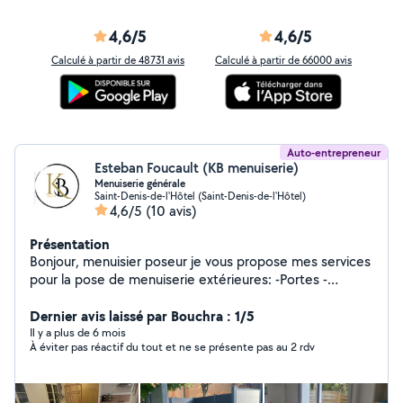
4,6/5
4,6/5
Calculé à partir de 48731 avis
Calculé à partir de 66000 avis
Auto-entrepreneur
Esteban Foucault (KB menuiserie)
Menuiserie générale
Saint-Denis-de-l'Hôtel (Saint-Denis-de-l'Hôtel)
4,6/5
(10 avis)
Présentation
Bonjour, menuisier poseur je vous propose mes services
pour la pose de menuiserie extérieures: -Portes -
Fenêtres -Volets -Volets roulants -Portails Je vous
propose aussi mes services pour de l'aménagement
Dernier avis laissé par Bouchra : 1/5
intérieur: -Pose de parquets et revêtements de sol -
Il y a plus de 6 mois
À éviter pas réactif du tout et ne se présente pas au 2 rdv
Dressings et des petits travaux.