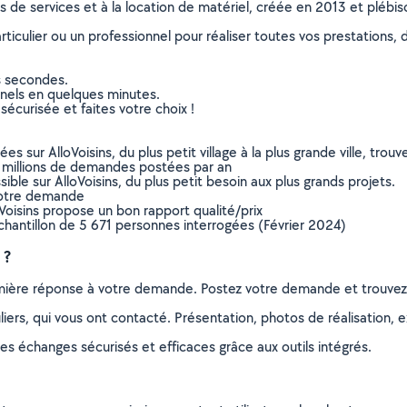
ns de services et à la location de matériel, créée en 2013 et plébi
culier ou un professionnel pour réaliser toutes vos prestations, d
s secondes.
nnels en quelques minutes.
sécurisée et faites votre choix !
sur AlloVoisins, du plus petit village à la plus grande ville, tro
 millions de demandes postées par an
ible sur AlloVoisins, du plus petit besoin aux plus grands projets.
votre demande
oVoisins propose un bon rapport qualité/prix
chantillon de 5 671 personnes interrogées (Février 2024)
 ?
remière réponse à votre demande. Postez votre demande et trouve
ers, qui vous ont contacté. Présentation, photos de réalisation, exp
s échanges sécurisés et efficaces grâce aux outils intégrés.