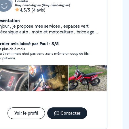
Corentin
Bray-Saint-Aignan (Bray-Saint-Aignan)
4,5/5
(4 avis)
ésentation
njour , je propose mes services , espaces vert
anique auto , moto et motoculture , bricolage
érieur , bricolage interieur
nier avis laissé par Paul : 3/5
y a plus de 6 mois
ait venir mais n'est pas venu ,sans même un coup de fils
r prévenir
Voir le profil
Contacter