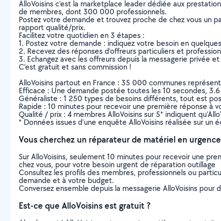
AlloVoisins c’est la marketplace leader dédiée aux prestatio
de membres, dont 300 000 professionnels.
Postez votre demande et trouvez proche de chez vous un parti
rapport qualité/prix.
Facilitez votre quotidien en 3 étapes :
1. Postez votre demande : indiquez votre besoin en quelque
2. Recevez des réponses d’offreurs particuliers et professio
3. Echangez avec les offreurs depuis la messagerie privée et 
C’est gratuit et sans commission !
AlloVoisins partout en France : 35 000 communes représentées 
Efficace : Une demande postée toutes les 10 secondes, 3.6
Généraliste : 1 250 types de besoins différents, tout est poss
Rapide : 10 minutes pour recevoir une première réponse à 
Qualité / prix : 4 membres AlloVoisins sur 5* indiquent qu’All
* Données issues d’une enquête AlloVoisins réalisée sur un é
Vous cherchez un réparateur de matériel en urgence
Sur AlloVoisins, seulement 10 minutes pour recevoir une p
chez vous, pour votre besoin urgent de réparation outillage
Consultez les profils des membres, professionnels ou particuli
demande et à votre budget.
Conversez ensemble depuis la messagerie AlloVoisins pour de
Est-ce que AlloVoisins est gratuit ?