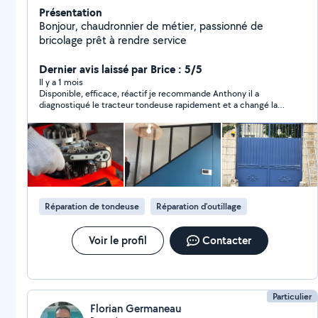
Présentation
Bonjour, chaudronnier de métier, passionné de
bricolage prêt à rendre service
Dernier avis laissé par Brice : 5/5
Il y a 1 mois
Disponible, efficace, réactif je recommande Anthony il a
diagnostiqué le tracteur tondeuse rapidement et a changé la
courroie très rapidement. Merci !
Réparation de tondeuse
Réparation d’outillage
Voir le profil
Contacter
Particulier
Florian Germaneau