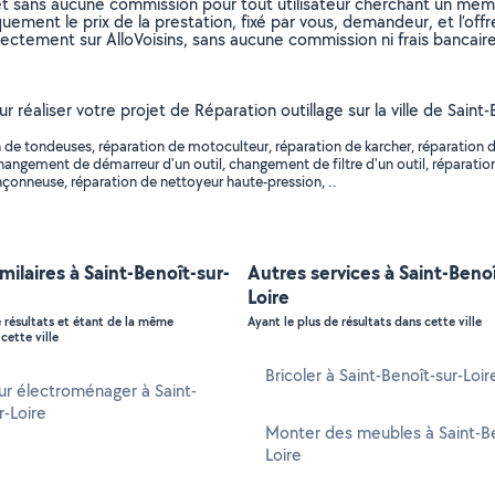
et sans aucune commission pour tout utilisateur cherchant un membre
uement le prix de la prestation, fixé par vous, demandeur, et l’offr
rectement sur AlloVoisins, sans aucune commission ni frais bancaire
r réaliser votre projet de Réparation outillage sur la ville de Saint-
 de tondeuses, réparation de motoculteur, réparation de karcher, réparation d
hangement de démarreur d'un outil, changement de filtre d'un outil, réparatio
nçonneuse, réparation de nettoyeur haute-pression, ..
imilaires à Saint-Benoît-sur-
Autres services à Saint-Benoî
Loire
e résultats et étant de la même
Ayant le plus de résultats dans cette ville
cette ville
Bricoler à Saint-Benoît-sur-Loir
r électroménager à Saint-
r-Loire
Monter des meubles à Saint-Be
Loire