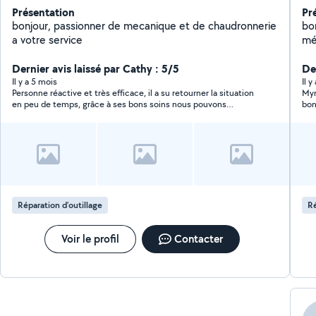
Présentation
Pr
bonjour, passionner de mecanique et de chaudronnerie
bon
a votre service
mén
pap
Dernier avis laissé par Cathy : 5/5
dem
Der
bi
Il y a 5 mois
Il y
Personne réactive et très efficace, il a su retourner la situation
Myr
en peu de temps, grâce à ses bons soins nous pouvons
bon
maintenant fermer notre porte et nous sentir plus sereins 😊
rép
Vous pouvez lui faire confiance à 100% il est au top !
Réparation d’outillage
Ré
Voir le profil
Contacter