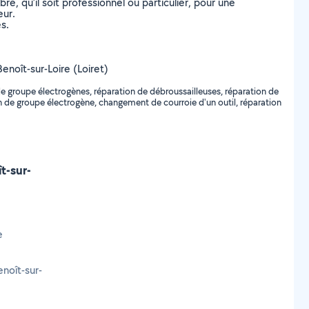
, qu’il soit professionnel ou particulier, pour une
eur.
s.
Benoît-sur-Loire (Loiret)
e groupe électrogènes, réparation de débroussailleuses, réparation de
n de groupe électrogène, changement de courroie d'un outil, réparation
t-sur-
e
noît-sur-