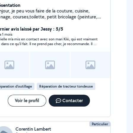
ésentation
jour, je peu vous faire de la couture, cuisine,
age, courses,toilette, petit bricolage (peinture,
ier peint, etc) petit jardinage, etc....à votre service ,
ander et vous répondrai ,si je peu vous le faire. A
nier avis laissé par Jessy : 5/5
entôt
 a 1 mois
ielle m'a mis en contact avec son mari Kiki, qui est vraiment
 dans ce qu'il fait. Il ne prend pas cher, je recommande. Il a
aré ma tondeuse et ma débroussailleuse.
paration d’outillage
Réparation de tracteur tondeuse
Voir le profil
Contacter
Particulier
Corentin Lambert