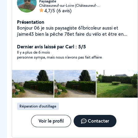
Paysagiste
Châteauneuf-sur-Loire (Châteauneuf-sur-Loire)
4,7/5
(6 avis)
Présentation
Bonjour 06 je suis paysagiste 61bricoleur aussi et
j'aime43 bien la pêche 78et faire du vélo et être en
famille j'attends votre retour 60 cordialement
Dernier avis laissé par Carl : 5/5
Il y a plus de 6 mois
personne sympa, mais nous n'avons pas fait affaire
Réparation d’outillage
Voir le profil
Contacter