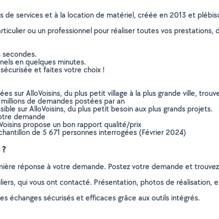
ns de services et à la location de matériel, créée en 2013 et plébi
culier ou un professionnel pour réaliser toutes vos prestations, d
s secondes.
nnels en quelques minutes.
sécurisée et faites votre choix !
sur AlloVoisins, du plus petit village à la plus grande ville, tro
 millions de demandes postées par an
ible sur AlloVoisins, du plus petit besoin aux plus grands projets.
votre demande
oVoisins propose un bon rapport qualité/prix
chantillon de 5 671 personnes interrogées (Février 2024)
 ?
remière réponse à votre demande. Postez votre demande et trouve
ers, qui vous ont contacté. Présentation, photos de réalisation, exp
s échanges sécurisés et efficaces grâce aux outils intégrés.