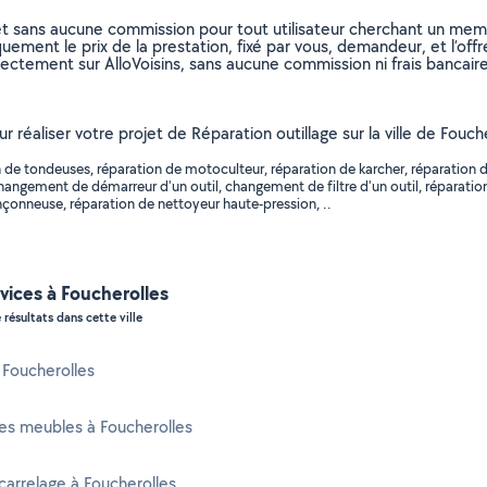
et sans aucune commission pour tout utilisateur cherchant un membre
uement le prix de la prestation, fixé par vous, demandeur, et l’offr
rectement sur AlloVoisins, sans aucune commission ni frais bancaire
r réaliser votre projet de Réparation outillage sur la ville de Fouc
 de tondeuses, réparation de motoculteur, réparation de karcher, réparation d
hangement de démarreur d'un outil, changement de filtre d'un outil, réparatio
nçonneuse, réparation de nettoyeur haute-pression, ..
vices à Foucherolles
 résultats dans cette ville
à Foucherolles
es meubles à Foucherolles
carrelage à Foucherolles