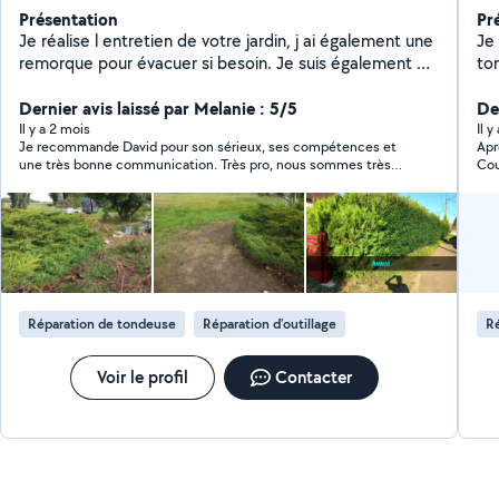
Présentation
Pr
Je réalise l entretien de votre jardin, j ai également une
Je
remorque pour évacuer si besoin. Je suis également un
to
grand passionné de mécanique depuis plus de 30 ans (
déb
ca ne me rajeunit pas ) et autoriser à réparer et
Dernier avis laissé par Melanie : 5/5
aut
Der
entretenir vos appareils de motoculture ( tondeuse,
Il y a 2 mois
Il y
Je recommande David pour son sérieux, ses compétences et
Apr
taille haie, motoculteur, souffleur et debroussailleuse )
une très bonne communication. Très pro, nous sommes très
Cou
, je fais également l affûtage de vos lames ou chaînes.
contents d'avoir fait appel à lui.
fai
Le petit plus je suis un excellent bricoleur. Par compte
pas
je ne touche pas à la peinture ni au carrelage .
Réparation de tondeuse
Réparation d’outillage
Ré
Voir le profil
Contacter