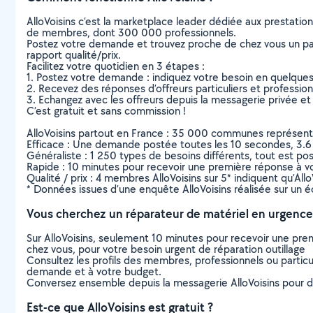
AlloVoisins c’est la marketplace leader dédiée aux prestatio
de membres, dont 300 000 professionnels.
Postez votre demande et trouvez proche de chez vous un parti
rapport qualité/prix.
Facilitez votre quotidien en 3 étapes :
1. Postez votre demande : indiquez votre besoin en quelque
2. Recevez des réponses d’offreurs particuliers et professio
3. Echangez avec les offreurs depuis la messagerie privée et 
C’est gratuit et sans commission !
AlloVoisins partout en France : 35 000 communes représentées 
Efficace : Une demande postée toutes les 10 secondes, 3.6
Généraliste : 1 250 types de besoins différents, tout est poss
Rapide : 10 minutes pour recevoir une première réponse à 
Qualité / prix : 4 membres AlloVoisins sur 5* indiquent qu’All
* Données issues d’une enquête AlloVoisins réalisée sur un é
Vous cherchez un réparateur de matériel en urgence
Sur AlloVoisins, seulement 10 minutes pour recevoir une p
chez vous, pour votre besoin urgent de réparation outillage
Consultez les profils des membres, professionnels ou particuli
demande et à votre budget.
Conversez ensemble depuis la messagerie AlloVoisins pour de
Est-ce que AlloVoisins est gratuit ?