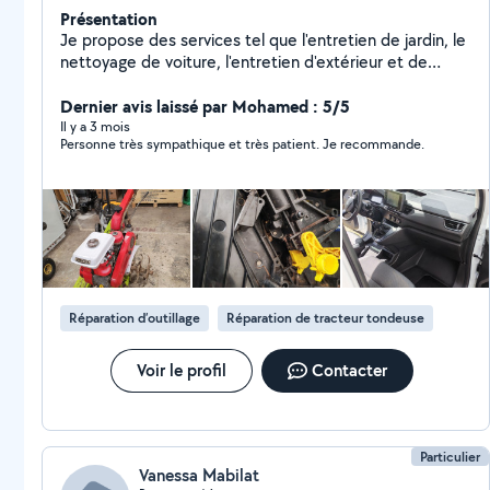
Présentation
Je propose des services tel que l'entretien de jardin, le
nettoyage de voiture, l'entretien d'extérieur et de
petits travaux de "bricolage". J'exerce dans la zone de
Courtenay et ses alentours. N'hésitez pas à me
Dernier avis laissé par Mohamed : 5/5
contacter au besoin. Merci a vous
Il y a 3 mois
Personne très sympathique et très patient. Je recommande.
Réparation d’outillage
Réparation de tracteur tondeuse
Voir le profil
Contacter
Particulier
Vanessa Mabilat