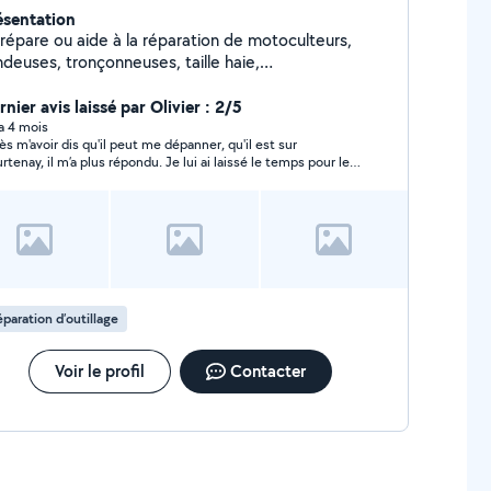
ésentation
 répare ou aide à la réparation de motoculteurs,
ndeuses, tronçonneuses, taille haie,
roussailleuses, vélos et petit matériel aspirateur ou
re.
nier avis laissé par Olivier : 2/5
 a 4 mois
ès m'avoir dis qu'il peut me dépanner, qu'il est sur
rtenay, il m’a plus répondu. Je lui ai laissé le temps pour le
re depuis 5 jours, même pas pour me dire qu'il ne se déplacer
.
paration d’outillage
Voir le profil
Contacter