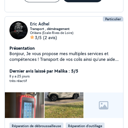
Particulier
Eric Adhel
Transport , déménagement
Orléans (Ecale-Rives de Loire)
3/5
(2 avis)
Présentation
Bonjour, Je vous propose mes multiples services et
compétences ! Transport de vos colis ainsi qu'une aide
aux déménagement.. Réparation de montre et
lunettes.. Réparation d'appareil électronique : manette
Dernier avis laissé par Malika : 5/5
de jeux, téléphone,tablette, drone, caméra .. Montage
Il y a 25 jours
très réactif
et démontage de meubles, réparation wc , mitigeur,
fuite d'eau.. N'hésiter pas à me contacter pour plus
d'informations. À bientôt !
Réparation de débroussailleuse
Réparation d’outillage