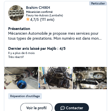
Particulier
Brahim CHIKH
Mécanicien confirmé
Fleury-les-Aubrais (Lamballe)
4,7/5
(111 avis)
Présentation
Mécanicien Automobile je propose mes services pour
tous types de prestations. Mon numéro est dans mon
profil n'hésitez pas à m'appeler directement Polis et
Dernier avis laissé par Najib : 4/5
courtois travail sérieux et propre. En pause
Il y a plus de 6 mois
Très réactif
Réparation d’outillage
Voir le profil
Contacter