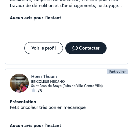
travaux de démolition et d'aménagements, nettoyage
de façade, toiture. Ainsi que la réalisation de plan.
Débroussaille aussi les terrains
Aucun avis pour l'instant
Voir le profil
Contacter
Particulier
Henri Thupin
BRICOLEUR MÉCANO
Saint-Jean-de-Braye (Puits de Ville-Centre Ville)
-/5
Présentation
Petit bricoleur très bon en mécanique
Aucun avis pour l'instant