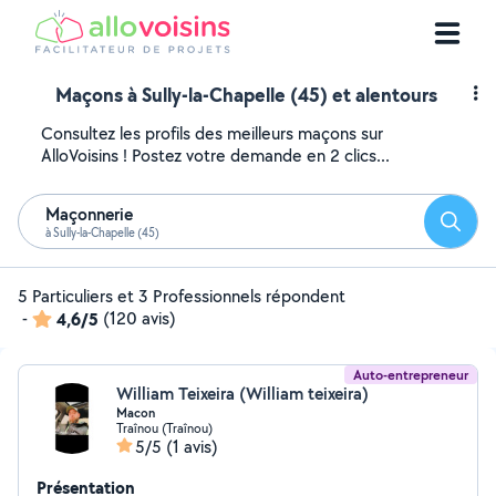
Maçons à Sully-la-Chapelle (45) et alentours
Consultez les profils des meilleurs maçons sur
AlloVoisins ! Postez votre demande en 2 clics...
Maçonnerie
Reche
à Sully-la-Chapelle (45)
5 Particuliers et 3 Professionnels répondent
-
4,6/5
(120 avis)
Auto-entrepreneur
William Teixeira (William teixeira)
Macon
Traînou (Traînou)
5/5
(1 avis)
Présentation