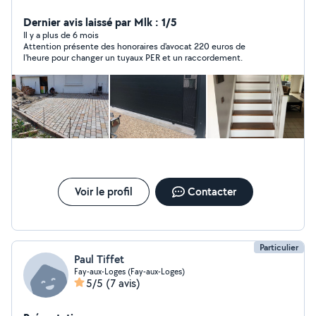
carrelage , faïence et placo , pose de revêtement de
sol souple, Electricité, plomberie ,ainsi que travaux de
Dernier avis laissé par Mlk : 1/5
maçonnerie et terrassement Diplôme à l appuis .
Il y a plus de 6 mois
Attention présente des honoraires d'avocat 220 euros de
l'heure pour changer un tuyaux PER et un raccordement.
Voir le profil
Contacter
Particulier
Paul Tiffet
Fay-aux-Loges (Fay-aux-Loges)
5/5
(7 avis)