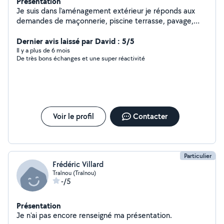
Présentation
Je suis dans l'aménagement extérieur je réponds aux
demandes de maçonnerie, piscine terrasse, pavage,
clôture, engazonnement, taille de haie avec évacuation,
nettoyage karcher, création de massif... Jaime l'entraide
Dernier avis laissé par David : 5/5
Il y a plus de 6 mois
De très bons échanges et une super réactivité
Voir le profil
Contacter
Particulier
Frédéric Villard
Traînou (Traînou)
-/5
Présentation
Je n'ai pas encore renseigné ma présentation.