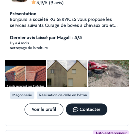
3,9/5
(9 avis)
Présentation
Bonjours la société RG SERVICES vous propose les
services suivants Curage de boxes à chevaux pro et
particuliers .Élagage Espace vert .Tonte et tailles de
haies Pose de clôture .Dessouchages Terrassement
Dernier avis laissé par Magali : 5/5
.Entretien de toiture Contrat d'entretien annuel
Il y a 4 mois
nettoyage de la toiture
Maçonnerie
Réalisation de dalle en béton
Voir le profil
Contacter
Auto-entrepreneur