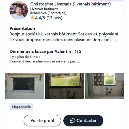
Christopher Livernais (livernais bâtiment)
Livernais bâtiment.
Rebréchien (Rebréchien)
4,4/5
(13 avis)
Présentation
Bonjour société Livernais bâtiment Serieux et polyvalent
Je vous propose mes aides dans plusieurs domaines : -
demousage de toiture -placo -pose de velux -abattage
d arbre avec enlèvement du bois si besoin -carrelage -
Dernier avis laissé par Valentin : 1/5
Pavé - destruction nids de frelons,guêpes -maçonnerie -
Il y a plus de 6 mois
Convient des rendez-vous et ne vient pas....
taille de haie et pelouse,abattage d arbre Si je vous
répond pas sur allô voisin envoyer moi un message sur
mon numéro de téléphone merci cordialement
N'hésitez pas à me contacter pour plus d'informations.
O6.47.58.90.80
Maçonnerie
Voir le profil
Contacter