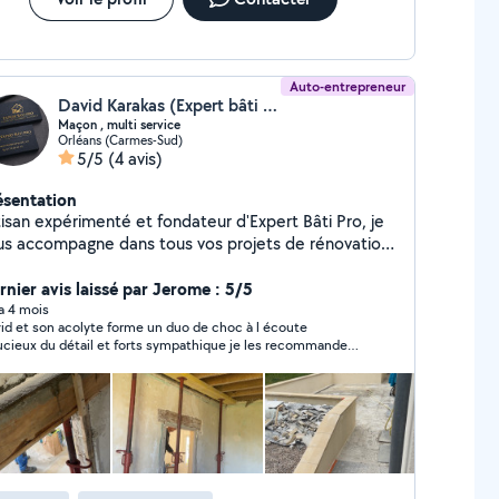
Auto-entrepreneur
David Karakas (Expert bâti pro)
Maçon , multi service
Orléans (Carmes-Sud)
5/5
(4 avis)
ésentation
tisan expérimenté et fondateur d'Expert Bâti Pro, je
us accompagne dans tous vos projets de rénovation
construction. Spécialisé en maçonnerie,
relage, couverture et travaux multiservices, je
rnier avis laissé par Jerome : 5/5
lise des prestations soignées, durables et au juste
 a 4 mois
id et son acolyte forme un duo de choc à l écoute
 je m'engage à fournir
ieux du détail et forts sympathique je les recommande
travail propre avec des finitions de qualité. Devis
r le travail qui est plus qu au rendez vous pour la réfection d
tuit et intervention rapide dans le Loiret et
muret de terrasse qui était dans un piteux état. Merci
ntours.
ore à eux