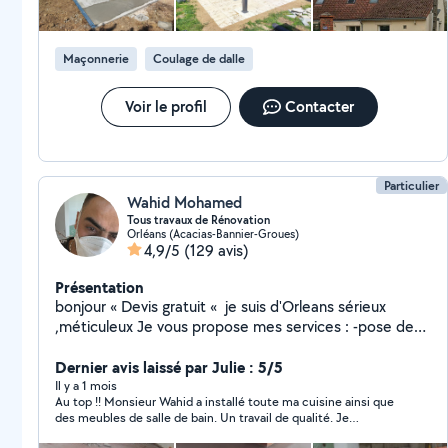
Maçonnerie
Coulage de dalle
Voir le profil
Contacter
Particulier
Wahid Mohamed
Tous travaux de Rénovation
Orléans (Acacias-Bannier-Groues)
4,9/5
(129 avis)
Présentation
bonjour « Devis gratuit « je suis d'Orleans sérieux
,méticuleux Je vous propose mes services : -pose de
cuisine -montage de meubles en kit -Peinture/ enduit
/papier peint -placo/bande/ -bricolage en tout genre -
Dernier avis laissé par Julie : 5/5
pose du parquet bois et pvc -dépannage en plomberie
Il y a 1 mois
Au top !! Monsieur Wahid a installé toute ma cuisine ainsi que
Je suis équipé j'ai tout ce qu'il faut comme outils Si
des meubles de salle de bain. Un travail de qualité. Je
vous avez besoin de quoi que ce soit ,n'hésitez pas . A
recommande à 100% 🎉
très bientôt.