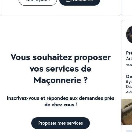
Pr
Vous souhaitez proposer
Ar
vo
vos services de
et de 
car
De
Maçonnerie ?
réa
Il y
Dav
prix. Sérieux, réactif et à l'écoute,
,souc
un 
pou
Inscrivez-vous et répondez aux demandes près
gra
un 
de chez vous !
ale
enc
Proposer mes services