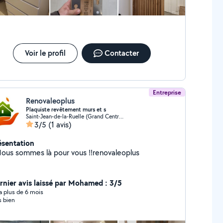
Voir le profil
Contacter
Entreprise
Renovaleoplus
Plaquiste revêtement murs et s
Saint-Jean-de-la-Ruelle (Grand Centre Ville)
3/5
(1 avis)
ésentation
ous sommes là pour vous !!renovaleoplus
rnier avis laissé par Mohamed : 3/5
y a plus de 6 mois
s bien