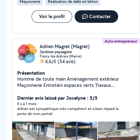
Maçonnerie
Réalisation de dalle en béton
Voir le profil
Contacter
Auto-entrepreneur
Adrien Magret (Magret)
Jardinier paysagiste
Fleury-les-Aubrais (Mairie)
4,6/5
(54 avis)
Présentation
Homme de toute main Aménagement extérieur
Maçonnerie Entretien espaces verts Travaux
intérieurs/extérieur
Dernier avis laissé par Jocelyne : 5/5
Il y a 1 mois
Adrien est sympathique très compétent et a bien réparé la
porte de mon portail