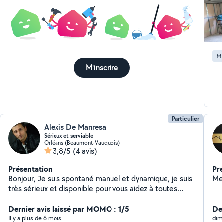
M
M'inscrire
Particulier
Alexis De Manresa
Sérieux et serviable
Orléans (Beaumont-Vauquois)
3,8/5
(4 avis)
Présentation
Pr
Bonjour, Je suis spontané manuel et dynamique, je suis
Me
très sérieux et disponible pour vous aidez à toutes
sorte de travaux.( Clim, froid, maçonnerie, électricité,
peinture, dallage ect) N'hésitez pas à regarder
Dernier avis laissé par MOMO : 1/5
De
quelques une de mes réalisations et me contacter en
Il y a plus de 6 mois
dim