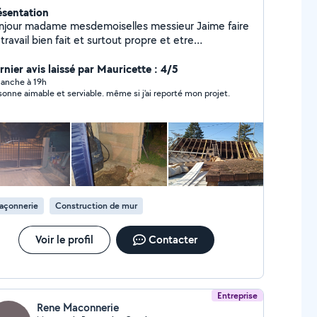
ésentation
jour madame mesdemoiselles messieur Jaime faire
travail bien fait et surtout propre et etre
ectueux en vert les clients merci Les prix se font
onction du metre carre Peinture , petite
rnier avis laissé par Mauricette : 4/5
çonnerie , entretien des espace vert , enduit ,
anche à 19h
sonne aimable et serviable. même si j'ai reporté mon projet.
tissage , preparation des supports, nettoyage des
ntier évacuation, pose es installation) , travaux
lics légers et petits travaux extérieurs , petits
molition tout type . Merci a vous
açonnerie
Construction de mur
Voir le profil
Contacter
Entreprise
Rene Maconnerie