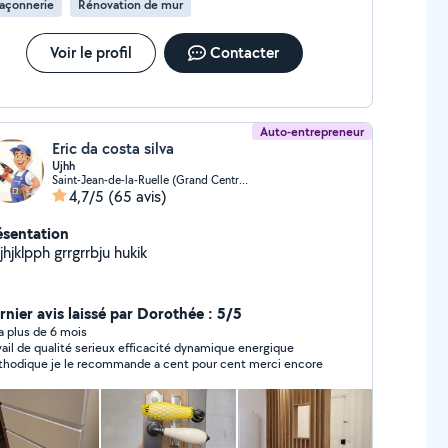
açonnerie
Rénovation de mur
Voir le profil
Contacter
Auto-entrepreneur
Eric da costa silva
Ujhh
Saint-Jean-de-la-Ruelle (Grand Centre Ville)
4,7/5
(65 avis)
ésentation
jhjklpph grrgrrbju hukik
rnier avis laissé par Dorothée : 5/5
y a plus de 6 mois
il de qualité serieux efficacité dynamique energique
hodique je le recommande a cent pour cent merci encore