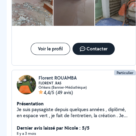
Voir le profil
Contacter
Particulier
Florent ROUAMBA
FLORENT .RAS
Orléans (Bannier-Médiathèque)
4,4/5
(49 avis)
Présentation
Je suis paysagiste depuis quelques années , diplômé,
en espace vert , je fait de l'entretien, la création . Je
fait la TONDE , désherbage, ramassage, création de
massif, entretien de jardins , je fais la taille ,
Dernier avis laissé par Nicole : 5/5
préparations du sol pour le gazon , etc.. équiper en
Il y a 3 mois