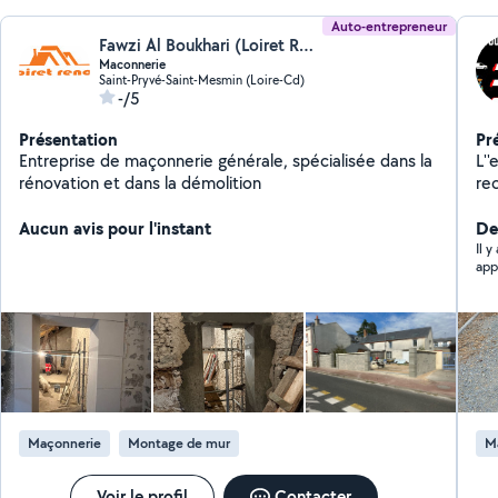
Auto-entrepreneur
Fawzi Al Boukhari (Loiret Renov)
Maconnerie
Saint-Pryvé-Saint-Mesmin (Loire-Cd)
-/5
Présentation
Pr
Entreprise de maçonnerie générale, spécialisée dans la
L''e
rénovation et dans la démolition
re
inte
Aucun avis pour l'instant
plaquiste - ja
Der
Dés
Il 
app
pre
que 
Maçonnerie
Montage de mur
M
Voir le profil
Contacter