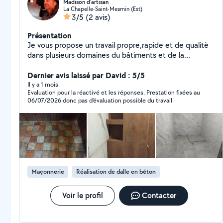
Madison d'artisan
La Chapelle-Saint-Mesmin (Est)
3/5
(2 avis)
Présentation
Je vous propose un travail propre,rapide et de qualitè
dans plusieurs domaines du bâtiments et de la
rènovation: Pose de carrelage et mètlakh Installation
de plaques plâtre (placo/gypsocardon) Realisation de
Dernier avis laissé par David : 5/5
chape Rèpration et montage de meubles Travaux de
Il y a 1 mois
Evaluation pour la réactivé et les réponses. Prestation fixées au
canalisation et plumberie
06/07/2026 donc pas d'évaluation possible du travail
Maçonnerie
Réalisation de dalle en béton
Voir le profil
Contacter