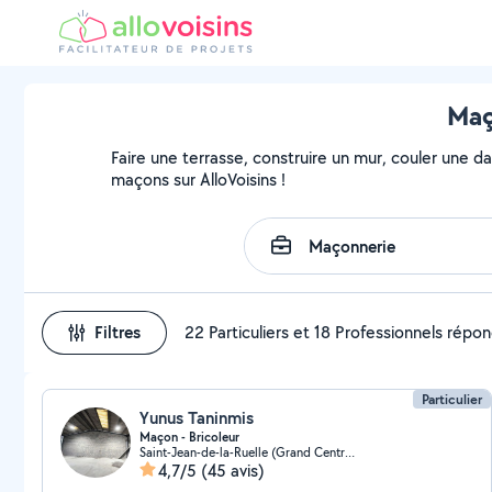
Maç
Faire une terrasse, construire un mur, couler une da
maçons sur AlloVoisins !
Filtres
22 Particuliers et 18 Professionnels répo
Particulier
Yunus Taninmis
Maçon - Bricoleur
Saint-Jean-de-la-Ruelle (Grand Centre Ville)
4,7/5
(45 avis)