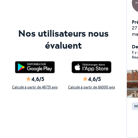
Pr
27
Nos utilisateurs nous
ma
ré
évaluent
dé
De
Il y
Réa
4,6/5
4,6/5
Calculé à partir de 48731 avis
Calculé à partir de 66000 avis
M