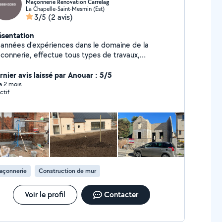
Maçonnerie Renovation Carrelag
La Chapelle-Saint-Mesmin (Est)
3/5
(2 avis)
ésentation
 années d'expériences dans le domaine de la
connerie, effectue tous types de travaux,
novation, construction, terrassement, béton
sactivé, enduit, carrelage
rnier avis laissé par Anouar : 5/5
 a 2 mois
ctif
açonnerie
Construction de mur
Voir le profil
Contacter