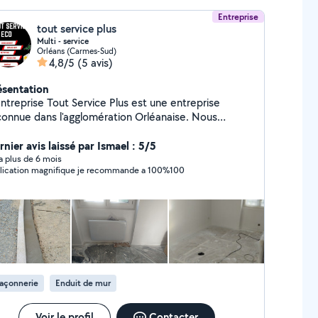
Entreprise
tout service plus
Multi - service
Orléans (Carmes-Sud)
4,8/5
(5 avis)
ésentation
ntreprise Tout Service Plus est une entreprise
connue dans l'agglomération Orléanaise. Nous
rvenons sur tout type de travaux : - peinture -
rdinerie - plomberie - Carrelage -
nier avis laissé par Ismael : 5/5
encombrements caves et grenier Avant d'être
y a plus de 6 mois
lication magnifique je recommande a 100%100
stataires nous avons été clients et c'est pour cela
nous proposons des PRIX JUSTES Client référents :
VALLOIRE HABITAT - DERET - Particulier du Loirétains
açonnerie
Enduit de mur
Voir le profil
Contacter