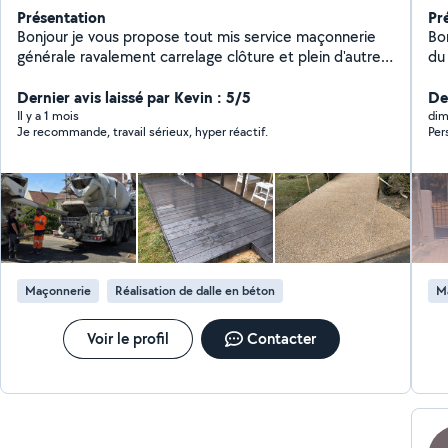
Présentation
Pr
Bonjour je vous propose tout mis service maçonnerie
Bon
générale ravalement carrelage clôture et plein d'autres
du 
tâches
resp
Dernier avis laissé par Kevin : 5/5
en f
De
ma
Il y a 1 mois
dim
Je recommande, travail sérieux, hyper réactif.
Per
ra
cha
pub
dé
Maçonnerie
Réalisation de dalle en béton
M
Voir le profil
Contacter