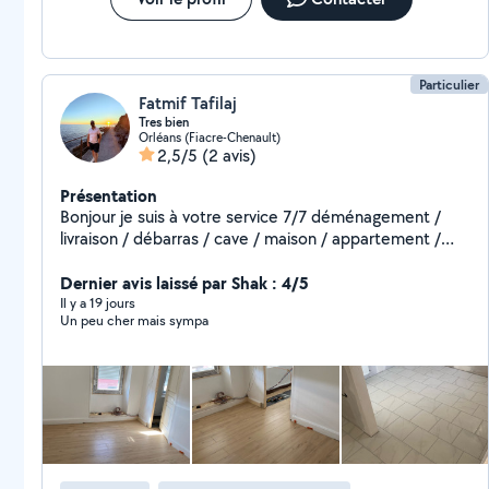
accompagnement sérieux et transparent à chaque
étape du chantier. Implantée localement, TKT CVLF
privilégie une relation de confiance avec ses clients et
des solutions d
Particulier
Fatmif Tafilaj
Tres bien
Orléans (Fiacre-Chenault)
2,5/5
(2 avis)
Présentation
Bonjour je suis à votre service 7/7 déménagement /
livraison / débarras / cave / maison / appartement /
garage / sur sol / démolition / plâtre/ pierre / carrelage
/ béton / tout type de grava / nous avons tout le
Dernier avis laissé par Shak : 4/5
matériel nécessaire pour plus d'informations n'hésitez
Il y a 19 jours
Un peu cher mais sympa
pas à me contacter merci cordialement