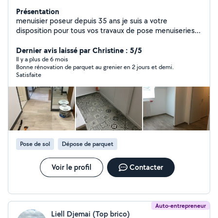
Présentation
menuisier poseur depuis 35 ans je suis a votre
disposition pour tous vos travaux de pose menuiseries
intérieur extérieur fenêtres volets roulant , climatisation
,portes , montage de meubles , pose cuisine , parquet
Dernier avis laissé par Christine : 5/5
etc je peut aussi faire la fourniture sur certain produit
Il y a plus de 6 mois
Bonne rénovation de parquet au grenier en 2 jours et demi.
comme la création sur mesure de verrière type atelier
Satisfaite
avec ou sans ouvrant, le parquet ,et toute la menuiserie
portes, fenêtres,volets ,Velux . produit français garantie
constructeur Déplacement pour devis gratuit
Pose de sol
Dépose de parquet
Voir le profil
Contacter
Auto-entrepreneur
Liell Djemai (Top brico)