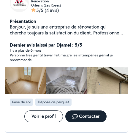
Renovation
Orléans (Les Roses)
5/5
(4 avis)
Présentation
Bonjour, je suis une entreprise de rénovation qui
cherche toujours la satisfaction du client. Professionnel
ouvrier dans d'autres entreprises et qui s'est lancé cette
année dans l'auto entreprenariat, capable de fournir des
Dernier avis laissé par Djamel : 5/5
services professionnels à des prix justes.
Il y a plus de 6 mois
Personne tres gentil travail fait malgré les intempéries génial je
recommande.
Pose de sol
Dépose de parquet
Voir le profil
Contacter