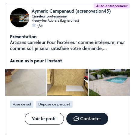
Auto-entrepreneur
Aymeric Campanaud (acrenovation45)
Carreleur professionnel
Fleury-les-Aubrais (Lignerolles)
-/5
Présentation
Artisans carreleur Pour l'extérieur comme intérieure, mur
comme sol, je serai satisfaire votre demande,
spécialisée dans la pose de pierre naturelle, pose de
faïence et pose de carrelage sol Je pose aussi tout se
Aucun avis pour l'instant
qui est du parquet stratifié. Très à l'écoute du client et
très ponctuel, je serais satisfait votre demande,
n'hésitez pas à me contacter, je réponds rapidement
Devis sur mesure.
Pose de sol
Dépose de parquet
Voir le profil
Contacter