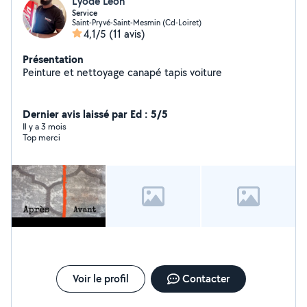
Lyode Léon
Service
Saint-Pryvé-Saint-Mesmin (Cd-Loiret)
4,1/5
(11 avis)
Présentation
Peinture et nettoyage canapé tapis voiture
Dernier avis laissé par Ed : 5/5
Il y a 3 mois
Top merci
Voir le profil
Contacter