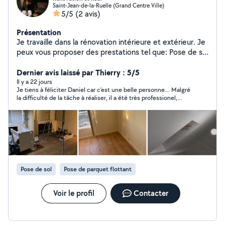
Saint-Jean-de-la-Ruelle (Grand Centre Ville)
5/5
(2 avis)
Présentation
Je travaille dans la rénovation intérieure et extérieur. Je
peux vous proposer des prestations tel que: Pose de sol
(Carrelage, parquet, et autres). Création de pièces (
salle de bain, chambre, etc). Placo ( création de pièces,
Dernier avis laissé par Thierry : 5/5
cloison et plafond). Création de Terrasse (fondation,
Il y a 22 jours
Je tiens à féliciter Daniel car c’est une belle personne… Malgré
dallage) Travaux de maçonnerie (agrandissement,
la difficulté de la tâche à réaliser, il a été très professionel,
clôture parpaing ou rigide, enduit gratter, enduit effet
précis, méticuleux, poli avec un respect des horaires et de
pierre). Peinture (intérieur et extérieur) Pose élément
l’environnement dans lequel il a évolué. Cela devient tellement
déco (verrière, porte coulissante). Pose de menuiserie
rare de trouver des jeunes motivés et travailleurs. Je
recommande à 100%. Un très grand merci à lui car j’en suis très
(porte intérieur, extérieur et fenêtre).
satisfait.
Pose de sol
Pose de parquet flottant
Voir le profil
Contacter