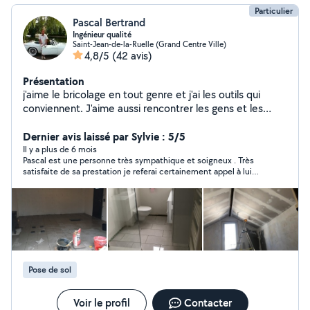
Particulier
Pascal Bertrand
Ingénieur qualité
Saint-Jean-de-la-Ruelle (Grand Centre Ville)
4,8/5
(42 avis)
Présentation
j'aime le bricolage en tout genre et j'ai les outils qui
conviennent. J'aime aussi rencontrer les gens et les
aider dans la mesure du possible. Je suis aussi un
passionné de mécanique. Cordialement , Pascal
Dernier avis laissé par Sylvie : 5/5
Il y a plus de 6 mois
Pascal est une personne très sympathique et soigneux . Très
satisfaite de sa prestation je referai certainement appel à lui
pour d’autres travaux. Je le recommande .
Pose de sol
Voir le profil
Contacter