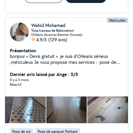
Particulier
Wahid Mohamed
Tous travaux de Rénovation
Orléans (Acacias-Bannier-Groues)
4,9/5
(129 avis)
Présentation
bonjour « Devis gratuit « je suis d'Orleans sérieux
,méticuleux Je vous propose mes services : -pose de
cuisine -montage de meubles en kit -Peinture/ enduit
/papier peint -placo/bande/ -bricolage en tout genre -
Dernier avis laissé par Ange : 5/5
pose du parquet bois et pvc -dépannage en plomberie
Il y a 5 mois
Réactif
Je suis équipé j'ai tout ce qu'il faut comme outils Si vous
avez besoin de quoi que ce soit ,n'hésitez pas . A très
bientôt.
Pose de sol
Pose de parquet flottant