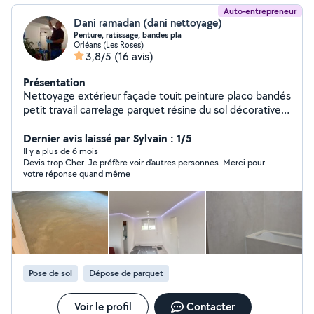
Auto-entrepreneur
Dani ramadan (dani nettoyage)
Penture, ratissage, bandes pla
Orléans (Les Roses)
3,8/5
(16 avis)
Présentation
Nettoyage extérieur façade touit peinture placo bandés
petit travail carrelage parquet résine du sol décorative
intérieur, extérieur, moquette de pierre
extérieur,rénovation toiture, Gautier
Dernier avis laissé par Sylvain : 1/5
Il y a plus de 6 mois
Devis trop Cher. Je préfère voir d'autres personnes. Merci pour
votre réponse quand même
Pose de sol
Dépose de parquet
Voir le profil
Contacter