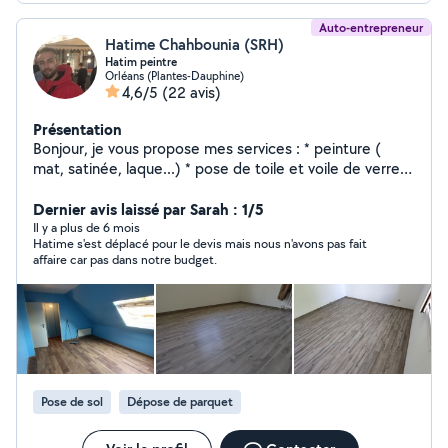
Auto-entrepreneur
Hatime Chahbounia (SRH)
Hatim peintre
Orléans (Plantes-Dauphine)
4,6/5
(22 avis)
Présentation
Bonjour, je vous propose mes services : * peinture (
mat, satinée, laque...) * pose de toile et voile de verre *
pose de papier peint * enduit partiel ou total sur murs
Dernier avis laissé par Sarah : 1/5
et plafonds * pose de parquet ,lino.......
Il y a plus de 6 mois
Hatime s'est déplacé pour le devis mais nous n'avons pas fait
affaire car pas dans notre budget.
Pose de sol
Dépose de parquet