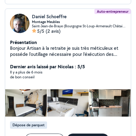
Auto-entrepreneur
Daniel Schoeffre
Montage Meubles
Saint-Jean-de-Braye (Bourgogne St-Loup-Armenault Châtaigniers)
5/5
(2 avis)
Présentation
Bonjour Artisan à la retraite je suis très méticuleux et
posséde l'outillage nécessaire pour l'éxécution des
travaux ; grande capacité d'adaptation et très réactif.
Grande expérience dans le montage de cuisine et
Dernier avis laissé par Nicolas : 5/5
meubles. Pose de parquet flottant.
Il y a plus de 6 mois
de bon conseil
Dépose de parquet