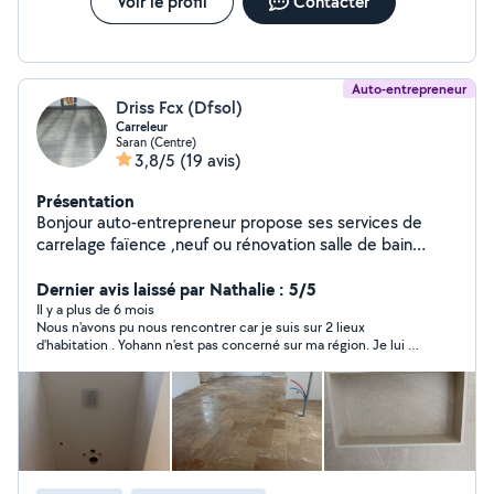
Voir le profil
Contacter
Auto-entrepreneur
Driss Fcx (Dfsol)
Carreleur
Saran (Centre)
3,8/5
(19 avis)
Présentation
Bonjour auto-entrepreneur propose ses services de
carrelage faïence ,neuf ou rénovation salle de bain
couloir chambre salon, cuisine escalier terrasse
parement etc.. n'hésitez pas à me contacter par mail
Dernier avis laissé par Nathalie : 5/5
pour plus de renseignements devis gratuit déplacement
Il y a plus de 6 mois
Nous n'avons pu nous rencontrer car je suis sur 2 lieux
dans un rayon de 50 km aux alentours de la région
d'habitation . Yohann n'est pas concerné sur ma région. Je lui ai
Orléanaise
expliqué, il a très bien compris