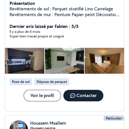
Présentation
Revêtements de sol : Parquet stratifié Lino Carrelage
Revêtements de mur : Peinture Papier peint Décoration
(mur végétal, panneau en bois, parement) Extérieur :
Tonte de gazon Taille de haies Entretien de terrasse
Dernier avis laissé par Fabien : 5/5
(nettoyage karcher) Création de terrasse Intérieur :
Il y a plus de 6 mois
Super bien travail propre et soigné
Création et enlèvement de cloisons Aménagement
d'espace (Création de pièces) Prestations Intérieur :
Déposé / pose de cuisine Dépose / pose sanitaire - SDB
Pose de sol
Dépose de parquet
Voir le profil
Contacter
Particulier
Houssem Msallem
Houssem peintre