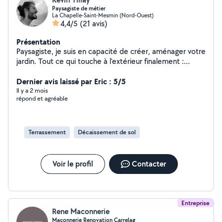
Paysagiste de métier
La Chapelle-Saint-Mesmin (Nord-Ouest)
4,4/5
(21 avis)
Présentation
Paysagiste, je suis en capacité de créer, aménager votre
jardin. Tout ce qui touche à l'extérieur finalement :
clôture, pavage, allée, plantation, mineral, maçonnerie,
gazon, etc Au besoin je peux vous transmettre une
Dernier avis laissé par Eric : 5/5
projection 3d ainsi que des plans de ce que vous avez
Il y a 2 mois
répond et agréable
en tête pour une meilleure approche de votre futur
jardin
Terrassement
Décaissement de sol
Voir le profil
Contacter
Entreprise
Rene Maconnerie
Maçonnerie Renovation Carrelag