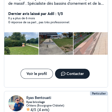
de massif . Spécialiste dès bassins d'ornement et de la
carpe koï du Japon . propose un service livraison camion
beine -Terre Terre végétale Terre de bruyère Tourbe
Dernier avis laissé par Adil : 1/5
brune Tourbe blonde -Terreau Terreau de plantation
Il y a plus de 6 mois
0 réponse de sa part , pas très professionnel.
Terreau potager Terreau d'engazonnement Végéterrore
Autres amendements Compost vert 2 granulométrie -
Paillage Végétal Écorce de pin 2 granulométrie
Plaquette de peupliers Coque de fèves de cacao
Chanvre -Paillage Minéral Ardoise 2 granulométrie Brique
2 granulométrie Galet de mer 2 granulométrie Gravillon
de seine Pouzzolane -Menhir pour rocaille Ardoise
Calcaire me contacter pour tout renseignement
complémentaire
Voir le profil
Contacter
Particulier
Ilyas Bentouati
Ilyas bricolage
Orléans (Bourgogne-Châtelet)
4/5
(4 avis)