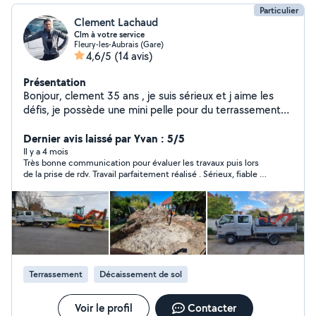
Particulier
Clement Lachaud
Clm à votre service
Fleury-les-Aubrais (Gare)
4,6/5
(14 avis)
Présentation
Bonjour, clement 35 ans , je suis sérieux et j aime les
défis, je possède une mini pelle pour du terrassement
et un camion benne pour evacuer gravats , terre ,
végétaux ou pleins d autres choses et possibilités
Dernier avis laissé par Yvan : 5/5
deLivraison. Pour plus de questions n'hésitez pas.
Il y a 4 mois
Très bonne communication pour évaluer les travaux puis lors
de la prise de rdv. Travail parfaitement réalisé . Sérieux, fiable et
ponctuel, je recommande chaleureusement cet intervenant.
Terrassement
Décaissement de sol
Voir le profil
Contacter