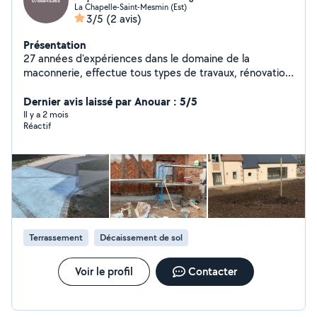
La Chapelle-Saint-Mesmin (Est)
3/5
(2 avis)
Présentation
27 années d'expériences dans le domaine de la
maconnerie, effectue tous types de travaux, rénovation,
construction, terrassement, béton désactivé, enduit,
carrelage
Dernier avis laissé par Anouar : 5/5
Il y a 2 mois
Réactif
Terrassement
Décaissement de sol
Voir le profil
Contacter