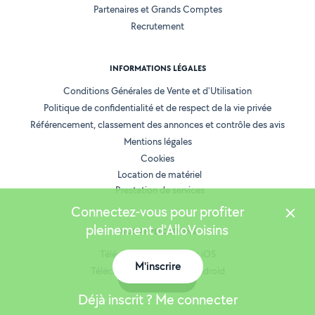
Partenaires et Grands Comptes
Recrutement
INFORMATIONS LÉGALES
Conditions Générales de Vente et d'Utilisation
Politique de confidentialité et de respect de la vie privée
Référencement, classement des annonces et contrôle des avis
Mentions légales
Cookies
Location de matériel
Prestation de services
Connectez-vous pour profiter
pleinement d'AlloVoisins
NOS APPLICATIONS
Télécharger l’application iOS
M'inscrire
Télécharger l’application Android
Carte
Déjà inscrit ? Me connecter