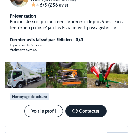
4,6/5
(236 avis)
Présentation
Bonjour Je suis pro auto-entrepreneur depuis 9ans Dans
l'entretien parcs e' jardins Espace vert paysagistes Je
Propose mes compétences et savoirs faire Depuis des
annéesTravail qualifié et soignez Intervention rapide
Dernier avis laissé par Félicien : 5/5
services et Devis déplacements Etude gratuits pour plus
Il y a plus de 6 mois
Vraiment sympa
de renseignements Je vous propose de me contacter
ou Me laissé un message pour avoir un avis et être
conseillée Je reste à votre écoute Je suis Disponibles
7j7 Bonne continuation sur Halo les voisin
Nettoyage de toiture
Voir le profil
Contacter