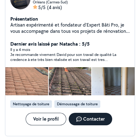
Orléans (Carmes-Sud)
5/5
(4 avis)
Présentation
Artisan expérimenté et fondateur d'Expert Bâti Pro, je
vous accompagne dans tous vos projets de rénovation
et de construction. Spécialisé en maçonnerie, carrelage,
couverture et travaux multiservices, je réalise des
Dernier avis laissé par Natacha : 5/5
prestations soignées, durables et au juste prix. Sérieux,
Il y a 4 mois
Je recommande vivement David pour son travail de qualité La
réactif et à l'écoute, je m'engage à fournir un travail
credence à ete très bien réalisée et son travail est tres
propre avec des finitions de qualité. Devis gratuit et
minutieux. Chantier laissé propre. Personne très sympathique
intervention rapide dans le Loiret et alentours.
Allez y les yeux fermés
Nettoyage de toiture
Démoussage de toiture
Voir le profil
Contacter