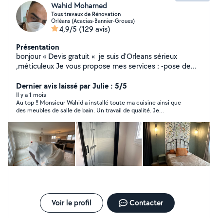
Wahid Mohamed
Tous travaux de Rénovation
Orléans (Acacias-Bannier-Groues)
4,9/5
(129 avis)
Présentation
bonjour « Devis gratuit « je suis d'Orleans sérieux
,méticuleux Je vous propose mes services : -pose de
cuisine -montage de meubles en kit -Peinture/ enduit
/papier peint -placo/bande/ -bricolage en tout genre -
Dernier avis laissé par Julie : 5/5
pose du parquet bois et pvc -dépannage en plomberie
Il y a 1 mois
Au top !! Monsieur Wahid a installé toute ma cuisine ainsi que
Je suis équipé j'ai tout ce qu'il faut comme outils Si vous
des meubles de salle de bain. Un travail de qualité. Je
avez besoin de quoi que ce soit ,n'hésitez pas . A très
recommande à 100% 🎉
bientôt.
Voir le profil
Contacter