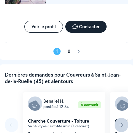
Voir le profil
Contacter
1
2
Page
suivante
Dernières demandes pour Couvreurs à Saint-Jean-
de-la-Ruelle (45) et alentours
Benallel H.
S
À convenir
postée à 12:34
p
Cherche Couverture - Toiture
Cherche 
Saint-Pryvé-Saint-Mesmin (Cd-Loiret)
Fleury-les-