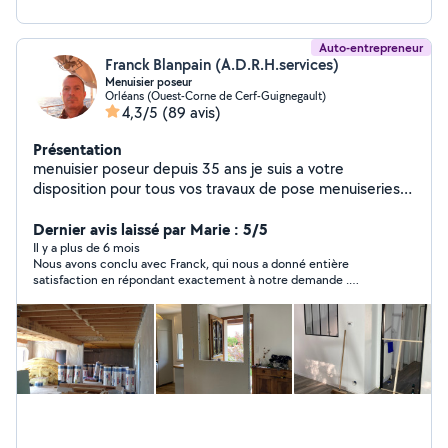
Auto-entrepreneur
Franck Blanpain (A.D.R.H.services)
Menuisier poseur
Orléans (Ouest-Corne de Cerf-Guignegault)
4,3/5
(89 avis)
Présentation
menuisier poseur depuis 35 ans je suis a votre
disposition pour tous vos travaux de pose menuiseries
intérieur extérieur fenêtres volets roulant , climatisation
,portes , montage de meubles , pose cuisine , parquet
Dernier avis laissé par Marie : 5/5
etc je peut aussi faire la fourniture sur certain produit
Il y a plus de 6 mois
Nous avons conclu avec Franck, qui nous a donné entière
comme la création sur mesure de verrière type atelier
satisfaction en répondant exactement à notre demande .
avec ou sans ouvrant, le parquet ,et toute la menuiserie
Conseils et travail réalisé au TOP et dans les délais ; je
portes, fenêtres,volets ,Velux . produit français garantie
recommande
constructeur Déplacement pour devis gratuit