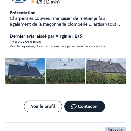
4/5
(12 avis)
Présentation
Charpentier couvreur menuisier de métier je fais
également de la maçonnerie plomberie ... artisan tout
corps d'état en gros œuvre ou finition sauf électricité et
peinture je peus néanmoins vous mettre en relation
Dernier avis laissé par Virginie : 2/5
avec des artisan compétent dans ces domaines
Il y a plus de 6 mois
Pas de réponse, donc je ne sais pas je ne peux pas vous dire
Voir le profil
Contacter
Particulier