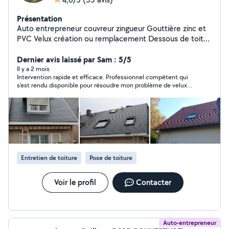
Présentation
Auto entrepreneur couvreur zingueur Gouttière zinc et
PVC Velux création ou remplacement Dessous de toit
PVC ou bois Demoussage toiture brosse ou Karcher
selon support avec pulvérisation anti mousse hydrofuge
Dernier avis laissé par Sam : 5/5
professionnel dalep tarif 6 du m2 Forfait demoussage et
Il y a 2 mois
Intervention rapide et efficace. Professionnel compétent qui
hydrofuge toiture coloré tarif 18 du m2 Toiture tuile
s'est rendu disponible pour résoudre mon problème de velux
ardoise bac acier shingle réparation ou dépose de
bloqué. Je n'hésiterai pas à faire de nouveau appel à lui si
cheminée Tubage de cheminée Réfection faîtage Enduit
besoin.
projeté Toute réparation
Entretien de toiture
Pose de toiture
Voir le profil
Contacter
Auto-entrepreneur