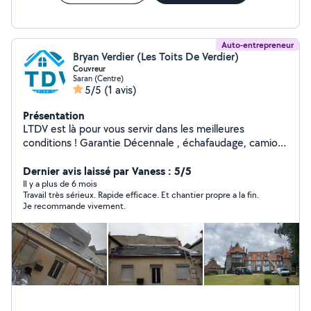
Auto-entrepreneur
Bryan Verdier (Les Toits De Verdier)
Couvreur
Saran (Centre)
5/5
(1 avis)
Présentation
LTDV est là pour vous servir dans les meilleures
conditions ! Garantie Décennale , échafaudage, camion
benne . Un savoir faire irréprochable que sa soit niveaux
relations clientèle ou l'art du métier. Au plaisir de nous
Dernier avis laissé par Vaness : 5/5
retrouver sur Orleans et ses alentours
Il y a plus de 6 mois
Travail très sérieux. Rapide efficace. Et chantier propre a la fin.
Je recommande vivement.