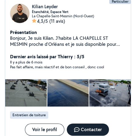
Particulier
Kilian Leyder
Étanchéité, Espace Vert
La Chapelle-Saint-Mesmin (Nord-Ouest)
4,3/5
(11 avis)
Présentation
Bonjour, Je suis Kilian. J'habite LA CHAPELLE ST
MESMIN proche d'Orléans et je suis disponible pour
réaliser vos travaux d'Etanchéité et Bardage. Toitures
terrasses neuves et rénovations en membranes
Dernier avis laissé par Thierry : 5/5
bitumineuses et PVC (Béton, Bac acier) + Evacuations
Il y a plus de 6 mois
Pas fait affaire, mais réactif et de bon conseil , donc cool
et Sorties (EP, Trop plein, Crosse, Fourreau) +
Lanterneau + tuyau de descente Pose D'isolants (PU,
Laine de roche, Laine de verre, Foam Glass) Types de
Toitures terrases (Gravillon, Vegetalisation, Panneau
solaire, Dalle sur plot Bardage (Couvertine,
Encadrement de fenetre/porte, Plateau, Tole) Petits
travaux d'étanchéité SAV Entretiens toitures terrasses
Recherches de fuites Pose de sécurités individuelles ou
Entretien de toiture
collectives sur toitures terrasses Formations effectuées:
Caces Nacelles Ciseaux/Articulées Caces engins
téléscopiques Formation Membrane PVC Formation
Voir le profil
Contacter
Echaffaudage J'effectue également des prestations