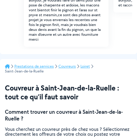
Bonjour, je voudrais faire un devis pour une
Bonjour, je
pose de charpente et ardoise, les macons
et raccroch
vont bientot finir le pignon et l'aras sur st
pryve st mesmin,ce sont des photos avant
projet je vous enverrais les recentes une
fois le pignon finit, mais je voudrais bien
deux devis avant la fin du pignon, un que la
main d'oeuvre et un autre avec fourniture
merci
Prestations de services
Couvreurs
Loiret
Saint-Jean-de-la-Ruelle
Couvreur à Saint-Jean-de-la-Ruelle :
tout ce qu’il faut savoir
Comment trouver un couvreur à Saint-Jean-de-la-
Ruelle ?
Vous cherchez un couvreur près de chez vous ? Sélectionnez
directement les offreurs de votre choix ou postez votre