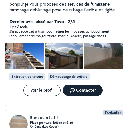
bonjour je vous proposes des services de fumisterie
ramonage débistrage pose de tubage flexible et rigide
pose de poêle à bois réparation de cheminée.
couverture zinguerie. demoussage de toiture façades et
Dernier avis laissé par Tovo : 2/5
murs pose de gouttières.pose de Chapeau.
Il y a 2 mois
J’ai accepté cet artisan pour retirer les mousses qui bouchaient
l’écoulement de ma gouttière. Positif : Réactif, passage dans la
journée. Sympathique. Négatif : Au téléphone lorsqu’on lui
évoque l’intervention à faire. Donne un tarif attractif 30 ou 40€.
Une fois sur place, il commence l’intervention, et sans vous
avoir prévenu du surplus car il y a eu plus de travail que prévu. Il
vous annonce le tarif qui est 3,5 fois plus élevé (100€) que le
tarif annoncé au téléphone. Devant le fait accompli, vous n’avez
pas d’autre solution que régler.
Entretien de toiture
Démoussage de toiture
Voir le profil
Contacter
Particulier
Ramadan Latifi
Placo peinture, béton ciré, ré
Orléans (Les Roses)