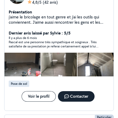
4,8/5
(42 avis)
Présentation
j'aime le bricolage en tout genre et j'ai les outils qui
conviennent. J'aime aussi rencontrer les gens et les
aider dans la mesure du possible. Je suis aussi un
passionné de mécanique. Cordialement , Pascal
Dernier avis laissé par Sylvie : 5/5
Il y a plus de 6 mois
Pascal est une personne très sympathique et soigneux . Très
satisfaite de sa prestation je referai certainement appel à lui
pour d’autres travaux. Je le recommande .
Pose de sol
Voir le profil
Contacter
Particulier