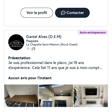
Voir le profil
Contacter
Auto-entrepreneur
Daniel Alves (D.E.M)
Plaquiste
La Chapelle-Saint-Mesmin (Nord-Ouest)
-/5
Présentation
Je suis professionnel dans le placo, j'ai 18 ans
d'expérience. Cela fait 11 ans que je suis à mon compte.
Mes prestations sont les suivantes : Placo Menuiserie
intérieure Menuiserie extérieure Pose parquet stratifié
Aucun avis pour l'instant
et PVC Peinture et papier peint Aménagement intérieur