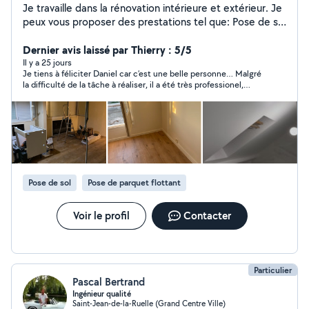
Je travaille dans la rénovation intérieure et extérieur. Je
peux vous proposer des prestations tel que: Pose de sol
(Carrelage, parquet, et autres). Création de pièces (
salle de bain, chambre, etc). Placo ( création de pièces,
Dernier avis laissé par Thierry : 5/5
cloison et plafond). Création de Terrasse (fondation,
Il y a 25 jours
Je tiens à féliciter Daniel car c’est une belle personne… Malgré
dallage) Travaux de maçonnerie (agrandissement,
la difficulté de la tâche à réaliser, il a été très professionel,
clôture parpaing ou rigide, enduit gratter, enduit effet
précis, méticuleux, poli avec un respect des horaires et de
pierre). Peinture (intérieur et extérieur) Pose élément
l’environnement dans lequel il a évolué. Cela devient tellement
déco (verrière, porte coulissante). Pose de menuiserie
rare de trouver des jeunes motivés et travailleurs. Je
recommande à 100%. Un très grand merci à lui car j’en suis très
(porte intérieur, extérieur et fenêtre).
satisfait.
Pose de sol
Pose de parquet flottant
Voir le profil
Contacter
Particulier
Pascal Bertrand
Ingénieur qualité
Saint-Jean-de-la-Ruelle (Grand Centre Ville)