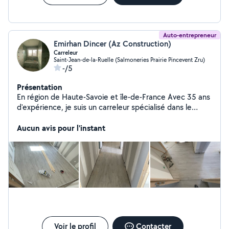
Auto-entrepreneur
Emirhan Dincer (Az Construction)
Carreleur
Saint-Jean-de-la-Ruelle (Salmoneries Prairie Pincevent Zru)
-/5
Présentation
En région de Haute-Savoie et île-de-France Avec 35 ans
d'expérience, je suis un carreleur spécialisé dans le
revêtement de sol en parquet, carrelage, faïence,
pierre, marbre et bordure luz. Mon expertise et mon
Aucun avis pour l'instant
savoir-faire garantissent des installations de haute
qualité, esthétiques et durables. Je m'engage à offrir un
service professionnel et personnalisé à chaque client,
en utilisant des techniques innovantes et des matériaux
de qualité.
Voir le profil
Contacter