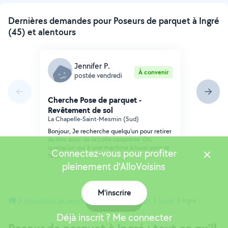
Dernières demandes pour Poseurs de parquet à Ingré
(45) et alentours
Jennifer P.
À convenir
postée vendredi
Cherche Pose de parquet -
Revêtement de sol
La Chapelle-Saint-Mesmin (Sud)
Bonjour, Je recherche quelqu'un pour retirer
du lino avec de la colle neoprene. Ou
quelqu'un qui à une machine à louer pour le
Connectez-vous pour profiter
faire.
pleinement d'AlloVoisins
M'inscrire
Prestations de services
Poseurs de parquet
Carte
Loiret
Ingré
Déjà inscrit ? Me connecter