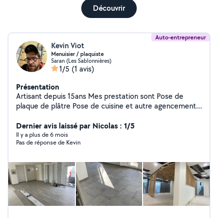
Découvrir
Auto-entrepreneur
Kevin Viot
Menuisier / plaquiste
Saran (Les Sablonnières)
1/5
(1 avis)
Présentation
Artisant depuis 15ans Mes prestation sont Pose de
plaque de plâtre Pose de cuisine et autre agencement
Pose de carrelage Pose de sol parquet massif, flottant
et parquet pvc Petite plomberie et électricité Peinture
Dernier avis laissé par Nicolas : 1/5
Mon travail est soigné et de qualité
Il y a plus de 6 mois
Pas de réponse de Kevin