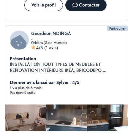
Voir le profil
Contacter
Particulier
Geordeon NDINGA
.
Orléans (Gare-Munster)
4/5
(1 avis)
Présentation
INSTALLATION TOUT TYPES DE MEUBLES ET
RÉNOVATION INTÉRIEURE IKÉA, BRICODEPO,
CASTORAMA, LEROYMERLIN, BUT.. et des autres
enseignes Montage et Installation de Cuisines équipées
Dernier avis laissé par Sylvie : 4/5
toutes marques et le montage de tous types de
Il y a plus de 6 mois
Pas donné suite
meubles Je suis à votre service pour tout travaux de
rénovation intérieure. Pose de cuisine, Pose de salle de
bain, Peinture, papier peint, Découpe et pose de plan
de travail Montage de meuble divers et dressing,
Installation de l'évier, plaque de cuisson, hotte, four
encastrable Raccordement et installation de
l'électroménager Raccordement évier Pose fileurs,