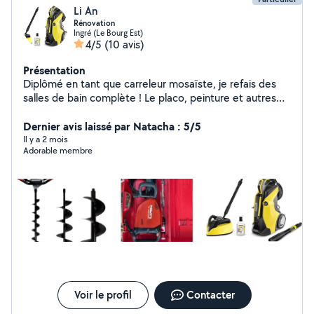
Li An
Rénovation
Ingré (Le Bourg Est)
4/5
(10 avis)
Présentation
Diplômé en tant que carreleur mosaïste, je refais des
salles de bain complète ! Le placo, peinture et autres
bricoles font partie de mes compétences. Je suis outillé
et véhiculé utilitaire et camion benne. N'hésitez pas à
Dernier avis laissé par Natacha : 5/5
me demander des informations
Il y a 2 mois
Adorable membre
Voir le profil
Contacter