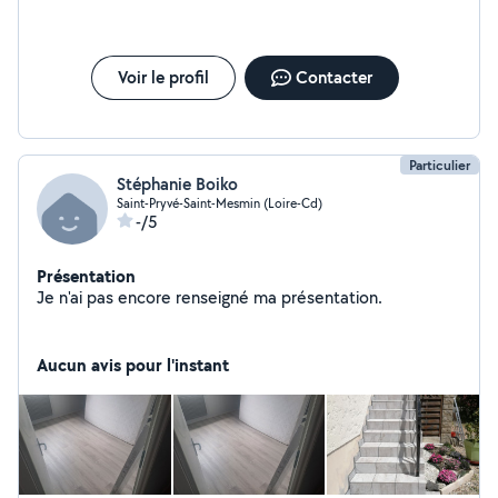
plinthes, crédence, prise encastrable Installation de
l'éclairage, lustre, luminaire Sérieux, honnête et
travailleur, je suis à votre disposition pour tout
renseignement complémentaire et où, élaboration de
Voir le profil
Contacter
devis. N'hésitez pas à me contacter.
Particulier
Stéphanie Boiko
Saint-Pryvé-Saint-Mesmin (Loire-Cd)
-/5
Présentation
Je n'ai pas encore renseigné ma présentation.
Aucun avis pour l'instant