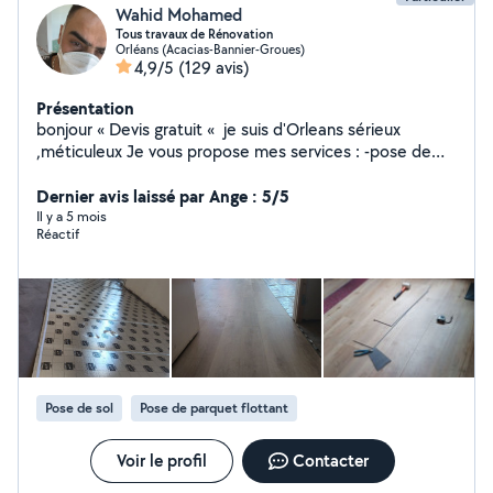
Wahid Mohamed
Tous travaux de Rénovation
Orléans (Acacias-Bannier-Groues)
4,9/5
(129 avis)
Présentation
bonjour « Devis gratuit « je suis d'Orleans sérieux
,méticuleux Je vous propose mes services : -pose de
cuisine -montage de meubles en kit -Peinture/ enduit
/papier peint -placo/bande/ -bricolage en tout genre -
Dernier avis laissé par Ange : 5/5
pose du parquet bois et pvc -dépannage en plomberie
Il y a 5 mois
Réactif
Je suis équipé j'ai tout ce qu'il faut comme outils Si vous
avez besoin de quoi que ce soit ,n'hésitez pas . A très
bientôt.
Pose de sol
Pose de parquet flottant
Voir le profil
Contacter