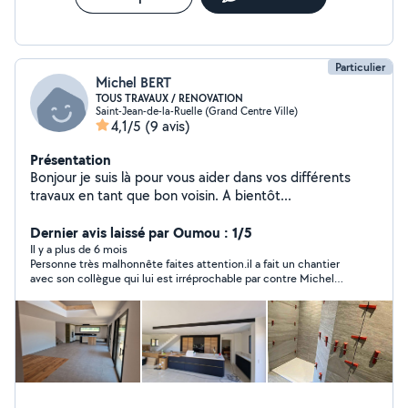
Particulier
Michel BERT
TOUS TRAVAUX / RENOVATION
Saint-Jean-de-la-Ruelle (Grand Centre Ville)
4,1/5
(9 avis)
Présentation
Bonjour je suis là pour vous aider dans vos différents
travaux en tant que bon voisin. A bientôt...
Dernier avis laissé par Oumou : 1/5
Il y a plus de 6 mois
Personne très malhonnête faites attention.il a fait un chantier
avec son collègue qui lui est irréprochable par contre Michel
ou marcos je ne sais pas quel est son prénom est un menteur
on lui a demander de venir 2 jours apres qu il esr fini car la
poignée ne tenais pas bien et le sol était mal fixé et sa depuis
le mois d avril il nous a bloqué pas de nouvelle .sincèrement
très déçu c un beau parleur mais niveau taf zéro. On lui doit
300eu ba croyez moi qu il ne les aura pas car comme on dit
tout travail mérite salaire mais la les finitions sont
catastrophique surtout pour la sécurité des enfants. Je suis