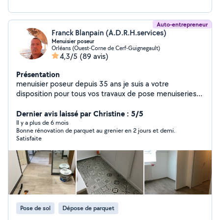
Auto-entrepreneur
Franck Blanpain (A.D.R.H.services)
Menuisier poseur
Orléans (Ouest-Corne de Cerf-Guignegault)
4,3/5
(89 avis)
Présentation
menuisier poseur depuis 35 ans je suis a votre
disposition pour tous vos travaux de pose menuiseries
intérieur extérieur fenêtres volets roulant , climatisation
,portes , montage de meubles , pose cuisine , parquet
Dernier avis laissé par Christine : 5/5
etc je peut aussi faire la fourniture sur certain produit
Il y a plus de 6 mois
Bonne rénovation de parquet au grenier en 2 jours et demi.
comme la création sur mesure de verrière type atelier
Satisfaite
avec ou sans ouvrant, le parquet ,et toute la menuiserie
portes, fenêtres,volets ,Velux . produit français garantie
constructeur Déplacement pour devis gratuit
Pose de sol
Dépose de parquet