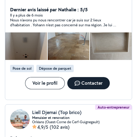
couloir chambre salon, cuisine escalier terrasse
parement etc.. n'hésitez pas à me contacter par mail
Dernier avis laissé par Nathalie : 5/5
pour plus de renseignements devis gratuit déplacement
Il y a plus de 6 mois
Nous n'avons pu nous rencontrer car je suis sur 2 lieux
dans un rayon de 50 km aux alentours de la région
d'habitation . Yohann n'est pas concerné sur ma région. Je lui ai
Orléanaise
expliqué, il a très bien compris
Pose de sol
Dépose de parquet
Voir le profil
Contacter
Auto-entrepreneur
Liell Djemai (Top brico)
Menuisier et renovation
Orléans (Ouest-Corne de Cerf-Guignegault)
4,9/5
(102 avis)