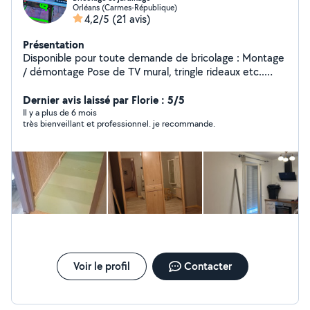
Orléans (Carmes-République)
4,2/5
(21 avis)
Présentation
Disponible pour toute demande de bricolage : Montage
/ démontage Pose de TV mural, tringle rideaux etc..
pose de parquet Papier peint Jardinage: Tonte/
débroussaillage/ petit élagage Taille de haie Pour plus
Dernier avis laissé par Florie : 5/5
de photo n'hésitez pas à m'en faire la demande
Il y a plus de 6 mois
très bienveillant et professionnel. je recommande.
Voir le profil
Contacter