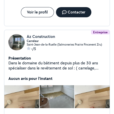
très très déçu je vous le déconseille il s intéressé qu à l argent
et ne fou rien de la journée c son collègue qui a tout fait une
vrai pouriture
Voir le profil
Contacter
Entreprise
Az Construction
Carreleur
Saint-Jean-de-la-Ruelle (Salmoneries Prairie Pincevent Zru)
-/5
Présentation
Dans le domaine du bâtiment depuis plus de 30 ans
spécialiser dans le revêtement de sol : ( carrelage,
faïence, parquet ( tout type ), pierre (marbre), bordure,
luz, chape mortier , chape liquide ect). je vous invite
Aucun avis pour l'instant
dans la rubrique photo pour vous nos chantier déjà
réaliser.