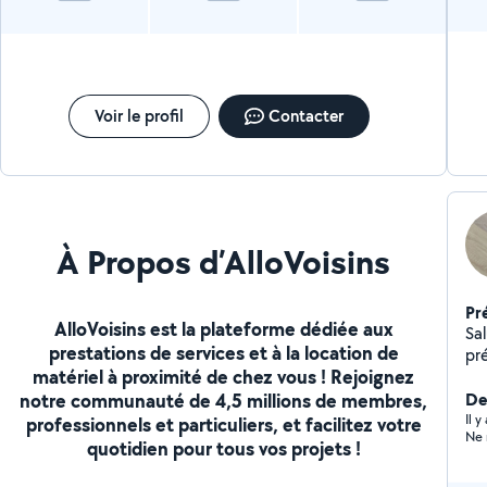
Voir le profil
Contacter
À Propos d’AlloVoisins
Pr
AlloVoisins est la plateforme dédiée aux
Sal
prestations de services et à la location de
pr
matériel à proximité de chez vous ! Rejoignez
da
notre communauté de 4,5 millions de membres,
meubl
Der
ap
Il 
professionnels et particuliers, et facilitez votre
Ne 
po
quotidien pour tous vos projets !
ser
pa