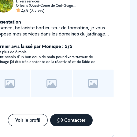
Divers services
Orléans (Ouest-Corne de Cerf-Guignegault)
4/5
(3 avis)
ésentation
xence, botaniste horticulteur de formation, je vous
opose mes services dans les domaines du jardinage,
ffage et du conseil en phytothérapie. Par ailleurs,
stronome, je propose de fournir les restaurants en
rnier avis laissé par Monique : 5/5
ntes comestibles (haute et bigastronomie). Je
y a plus de 6 mois
nt besoin d'un bon coup de main pour divers travaux de
rique également des infusions. Fort d'une
dinage j'ai été très contente de la réactivité et de l'aide de
périence de cinq années dans le domaine funéraire,
ence . Monique
nterviens pour des convois funéraires, crémations et
iculé, je suis apte à me déplacer en cas
 besoin et demande particulière, dans le Loiret et
er. Clientèle visée : particuliers et
ofessionnels.
Voir le profil
Contacter