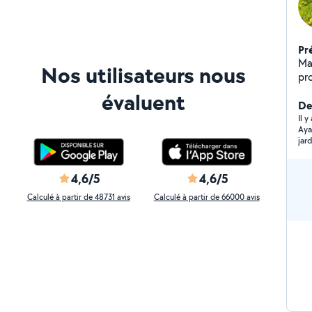
Pr
Ma
Nos utilisateurs nous
pr
gre
évaluent
ga
De
pla
Il 
Aya
fab
jar
ex
Max
j'i
marbrerie. Véh
4,6/5
4,6/5
de
Calculé à partir de 48731 avis
Calculé à partir de 66000 avis
Loir-et-Ch
pr