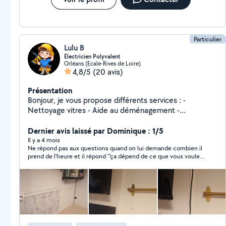
Particulier
Lulu B
Électricien Polyvalent
Orléans (Ecale-Rives de Loire)
4,8/5
(20 avis)
Présentation
Bonjour, je vous propose différents services : -
Nettoyage vitres - Aide au déménagement -
Évacuation des encombrants et déchets - Nettoyage
voiture int/ext - Différentes interventions d'origine
Dernier avis laissé par Dominique : 1/5
électrique (diplômé en électricité)
Il y a 4 mois
Ne répond pas aux questions quand on lui demande combien il
prend de l'heure et il répond '"ça dépend de ce que vous voulez"
alors que ma demande était pour le ménage. Il m'a fallu
plusieurs échanges pour avoir une réponse.