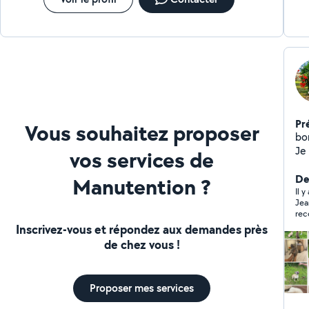
Pr
Vous souhaitez proposer
bonj
Je 
vos services de
so
prê
De
Manutention ?
manu
Il 
Jean
se
re
Inscrivez-vous et répondez aux demandes près
de chez vous !
Proposer mes services