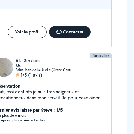
Voir le profil
Contacter
Particulier
Afa Services
Afa
Saint-Jean-de-la-Ruelle (Grand Centre Ville)
1/5
(1 avis)
ésentation
ut, moi c'est afa je suis très soigneux et
écautionneux dans mon travail. Je peux vous aider
ns tous type de bricolage ( démontage, remontage
e ect...) transport de meuble. Je peux vous
nier avis laissé par Steve : 1/5
porter mes services dans la peinture comme dans
y a plus de 6 mois
répond plus à mes attentes.
se de papier peint, riche de mon expérience vous ne
ais pas déçu. Je reste à votre disposition n'hésiter
s à me joindre.