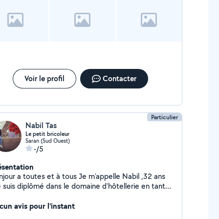
Voir le profil
Contacter
Particulier
Nabil Tas
Le petit bricoleur
Saran (Sud Ouest)
-/5
ésentation
ur a toutes et à tous Je m'appelle Nabil ,32 ans
e suis diplômé dans le domaine d'hôtellerie en tant
 chef de rang ou j'ai travaillé plusieurs années dans
Je suis aussi maçon et plombier en même
cun avis pour l'instant
ire de la peinture intérieure et