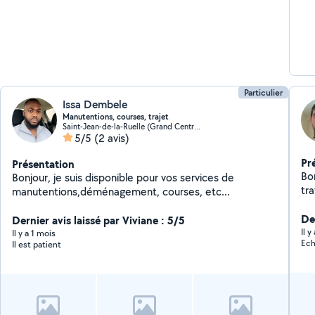
Particulier
Issa Dembele
Manutentions, courses, trajet
Saint-Jean-de-la-Ruelle (Grand Centre Ville)
5/5
(2 avis)
Pr
Présentation
Bon
Bonjour, je suis disponible pour vos services de
tra
manutentions,déménagement, courses, etc...
De
Dernier avis laissé par Viviane : 5/5
Il 
Il y a 1 mois
Ech
Il est patient