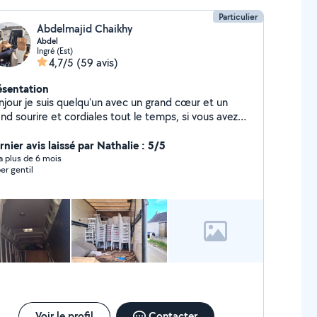
Particulier
Abdelmajid Chaikhy
Abdel
Ingré (Est)
4,7/5
(59 avis)
ésentation
njour je suis quelqu'un avec un grand cœur et un
nd sourire et cordiales tout le temps, si vous avez
soin n'hésitez pas à me contacter et une réponse
surée. Cordialement
nier avis laissé par Nathalie : 5/5
y a plus de 6 mois
er gentil
Voir le profil
Contacter