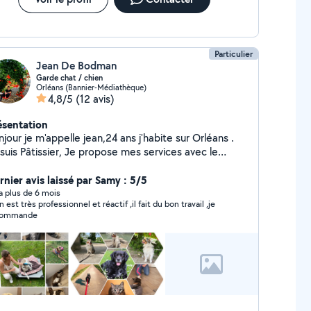
Particulier
Jean De Bodman
Garde chat / chien
Orléans (Bannier-Médiathèque)
4,8/5
(12 avis)
ésentation
our je m'appelle jean,24 ans j'habite sur Orléans .
suis Pâtissier, Je propose mes services avec le
urire et la bonne humeur très serviable respectueux
t à aider! Principalement de la garde d'animaux,
rnier avis laissé par Samy : 5/5
tention, déménagement Toujours satisfait de mes
y a plus de 6 mois
 est très professionnel et réactif ,il fait du bon travail ,je
rvices vous verrez par vous mêmes
commande