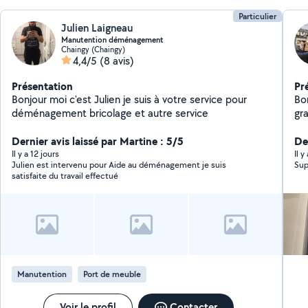
Particulier
Julien Laigneau
Manutention déménagement
Chaingy (Chaingy)
4,4/5
(8 avis)
Présentation
Pr
Bonjour moi c'est Julien je suis à votre service pour
Bo
déménagement bricolage et autre service
gra
be
Dernier avis laissé par Martine : 5/5
as
Der
Il y a 12 jours
Il 
Julien est intervenu pour Aide au déménagement je suis
Sup
satisfaite du travail effectué
Manutention
Port de meuble
Voir le profil
Contacter