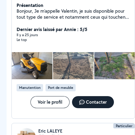
Présentation
Bonjour, Je m'appelle Valentin, je suis disponible pour
tout type de service et notamment ceux qui touchent
à l'entretien extérieur. Je dispose de tout le matériel
nécessaire et d'une remorque pour évacuer les
Dernier avis laissé par Annie : 5/5
dechets. J'ai un tarif à l'heure ou bien je propose de
Il y a 25 jours
Le top
faire des devis après avoir eu des photos ou rdv sur
place. Bonne journée
Manutention
Port de meuble
Voir le profil
Contacter
Particulier
Eric LALEYE