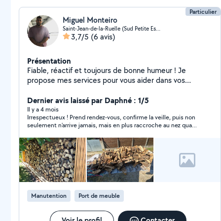
Particulier
Miguel Monteiro
Saint-Jean-de-la-Ruelle (Sud Petite Espere)
3,7/5
(6 avis)
Présentation
Fiable, réactif et toujours de bonne humeur ! Je
propose mes services pour vous aider dans vos
déménagements, petits travaux et bricolages du
quotidien.À bientôt pour vous filer un coup de main !
Dernier avis laissé par Daphné : 1/5
Il y a 4 mois
Irrespectueux ! Prend rendez-vous, confirme la veille, puis non
seulement n'arrive jamais, mais en plus raccroche au nez quand
on essaye de savoir s'il pense arriver en retard. Sans compter la
galère de retrouver quelqu'un en urgence quand on s'était
organisés pour avoir un camion pour le rdv. Franchement je ne
comprends pas ce genre de comportement. J'ai pourtant était
très aimable, il a eu tout le temps de s'expliquer mais j'attends
encore ses excuses 2 jours plus tard.
Manutention
Port de meuble
Voir le profil
Contacter