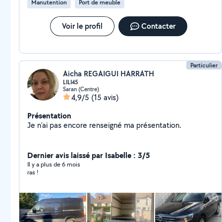
Manutention
Port de meuble
Voir le profil
Contacter
Particulier
Aicha REGAIGUI HARRATH
LILI45
Saran (Centre)
4,9/5
(15 avis)
Présentation
Je n'ai pas encore renseigné ma présentation.
Dernier avis laissé par Isabelle : 3/5
Il y a plus de 6 mois
ras !