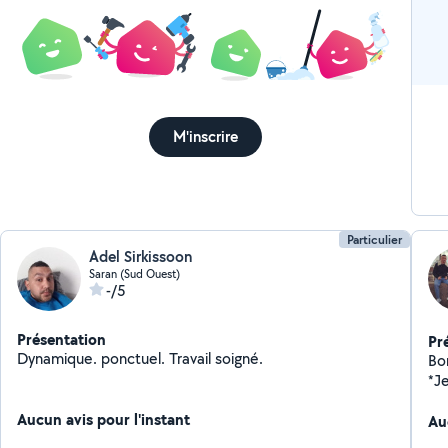
M'inscrire
Particulier
Adel Sirkissoon
Saran (Sud Ouest)
-/5
Présentation
Pr
Dynamique. ponctuel. Travail soigné.
Bonjo
*J
que
Aucun avis pour l'instant
le domaine *
Au
temps *Je peux aussi fa