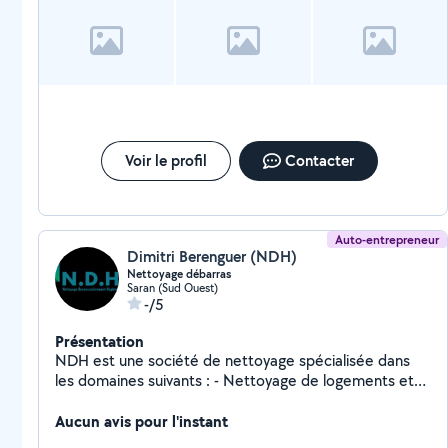
Voir le profil
Contacter
Auto-entrepreneur
Dimitri Berenguer (NDH)
Nettoyage débarras
Saran (Sud Ouest)
-/5
Présentation
NDH est une société de nettoyage spécialisée dans
les domaines suivants : - Nettoyage de logements et
locaux - Nettoyage de fin de chantier - Nettoyage
diogene - Débarras de logement - Evacuation de
Aucun avis pour l'instant
gravats et déchets - Destruction de nids de guêpes et