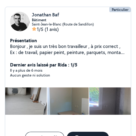
Particulier
Jonathan Baf
Bâtiment
Saint-Jean-le-Blanc (Route de Sandillon)
1/5
(1 avis)
Présentation
Bonjour , je suis un très bon travailleur , à prix correct ,
Ex : de travail, papier peint, peinture, parquets, montage
de meuble, plus information en msg privé Secteur
Orléans
Dernier avis laissé par Rida : 1/5
Il y a plus de 6 mois
Aucun geste ni solution