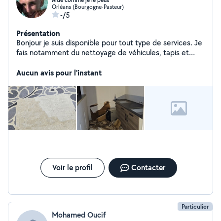
Aide comme je le peux
Orléans (Bourgogne-Pasteur)
-/5
Présentation
Bonjour je suis disponible pour tout type de services. Je
fais notamment du nettoyage de véhicules, tapis et
matelas à la shampouineuse BISSELL et également du
nettoyage de façade au KARSHER. Je suis véhiculé pour
Aucun avis pour l'instant
débarrasser vos cave, jardin, grenier, etc. Je sais aussi
faire tout ce qui touche à la peinture, papier peint, et je
m'occupe de sortir vos chien ou de les garder
propriétaire de 3 chiens
Voir le profil
Contacter
Particulier
Mohamed Oucif