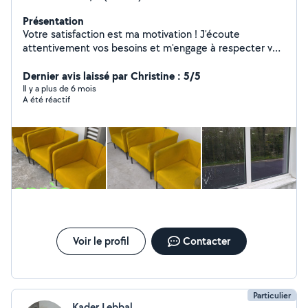
Présentation
Votre satisfaction est ma motivation ! J'écoute
attentivement vos besoins et m'engage à respecter vos
lieux tout en vous garantissant un environnement
impeccable
Dernier avis laissé par Christine : 5/5
Il y a plus de 6 mois
A été réactif
Voir le profil
Contacter
Particulier
Kader Lebbal