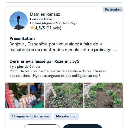
Particulier
Damien Renaux
Heure de travail
Orléans (Argonne Sud-Jean Zay)
4,5/5
(11 avis)
Présentation
Bonjour , Disponible pour vous aidez à faire de la
manutention ou monter des meubles et du jardinage .
Équiper d'un motoculteur également. Débouchage de
vos canalisations N'hésitez pas à me contacter pour
Dernier avis laissé par Rozenn : 5/5
plus de renseignements.
Il y a plus de 6 mois
Merci Damien pour votre réactivité et votre aide pour trouver
des solutions ! Hyper arrangeant et des collègues au top !
Chargement de camion
Manutention