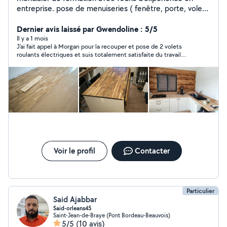
entreprise. pose de menuiseries ( fenêtre, porte, volet
battant ainsi que roulant...). Fabrication de meubles sur
mesure plan de travail, meuble de cuisine, dressing... A
Dernier avis laissé par Gwendoline : 5/5
l'écoute des besoins de chacun pour apporter la
Il y a 1 mois
J'ai fait appel à Morgan pour la recouper et pose de 2 volets
satisfaction.
roulants électriques et suis totalement satisfaite du travail
effectué. Morgan est très agréable et très professionnel. Je le
recommande les yeux fermés !
Voir le profil
Contacter
Particulier
Said Ajabbar
Said-orleans45
Saint-Jean-de-Braye (Pont Bordeau-Beauvois)
5/5
(10 avis)