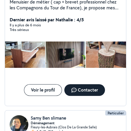
Menuisier de métier ( cap + brevet professionnel chez
les Compagnons du Tour de France), je propose mes
services pour : du montage de meubles, fixation de
meubles, fabrication, manutention, bricolage et diverses
Dernier avis laissé par Nathalie : 4/5
autres missions. Je suis équipé d'une visseuse et d'une
Il y a plus de 6 mois
Très sérieux
caisse à outils ainsi que divers outils portatifs.
Voir le profil
Contacter
Particulier
Samy Ben slimane
Déménagement
Fleury-les-Aubrais (Clos De La Grande Salle)