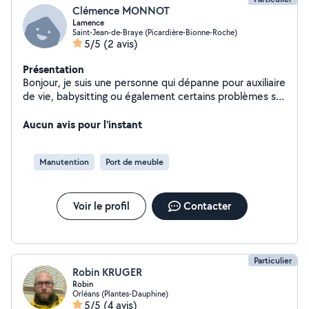
Clémence MONNOT
Lamence
Saint-Jean-de-Braye (Picardière-Bionne-Roche)
5/5
(2 avis)
Présentation
Bonjour, je suis une personne qui dépanne pour auxiliaire
de vie, babysitting ou également certains problèmes sur
l'ordinateur.
Aucun avis pour l'instant
Manutention
Port de meuble
Voir le profil
Contacter
Particulier
Robin KRUGER
Robin
Orléans (Plantes-Dauphine)
5/5
(4 avis)