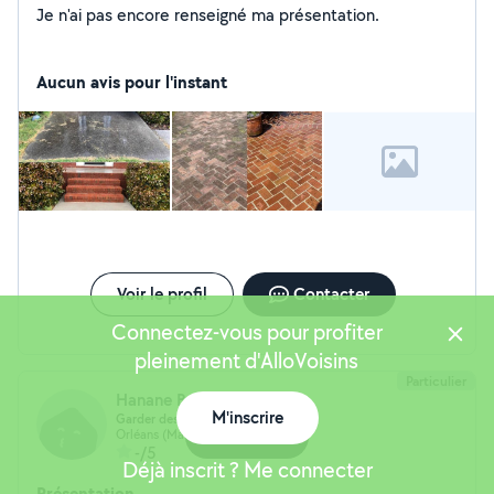
Je n'ai pas encore renseigné ma présentation.
Aucun avis pour l'instant
Voir le profil
Contacter
Connectez-vous pour profiter
pleinement d'AlloVoisins
Particulier
Hanane Bernard
M'inscrire
Garder des enfant m'occupe des
Carte
Orléans (Marne)
-/5
Déjà inscrit ? Me connecter
Présentation