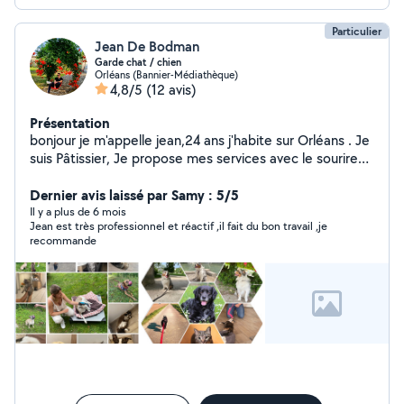
Particulier
Jean De Bodman
Garde chat / chien
Orléans (Bannier-Médiathèque)
4,8/5
(12 avis)
Présentation
bonjour je m'appelle jean,24 ans j'habite sur Orléans . Je
suis Pâtissier, Je propose mes services avec le sourire
et la bonne humeur très serviable respectueux prêt à
aider! Principalement de la garde d'animaux,
Dernier avis laissé par Samy : 5/5
manutention, déménagement Toujours satisfait de mes
Il y a plus de 6 mois
Jean est très professionnel et réactif ,il fait du bon travail ,je
services vous verrez par vous mêmes
recommande