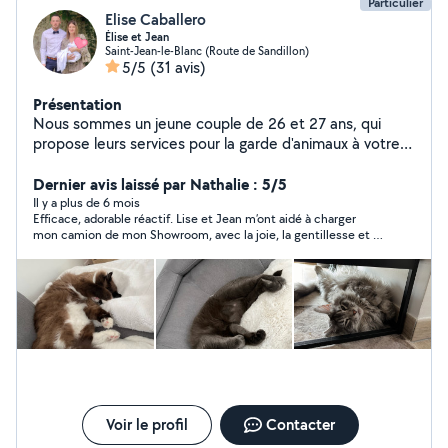
Particulier
Elise Caballero
Élise et Jean
Saint-Jean-le-Blanc (Route de Sandillon)
5/5
(31 avis)
Présentation
Nous sommes un jeune couple de 26 et 27 ans, qui
propose leurs services pour la garde d'animaux à votre
domicile ou bien au notre Depuis un certains nous
pratiquons la garde d'animaux, nous aimons la proximité
Dernier avis laissé par Nathalie : 5/5
entre le propriétaire l'animal et nous mêmes. Nous
Il y a plus de 6 mois
Efficace, adorable réactif. Lise et Jean m’ont aidé à charger
prenons le temps d'accompagner les propriétaires dans
mon camion de mon Showroom, avec la joie, la gentillesse et la
la confiance. Mon compagnon effectue également de la
compréhension du rangement. Je les recommande vivement.
manutention et déménagement. Pour ma part j'effectue
aussi des ménages et également de la location et
prestation de shampouineuse
Voir le profil
Contacter