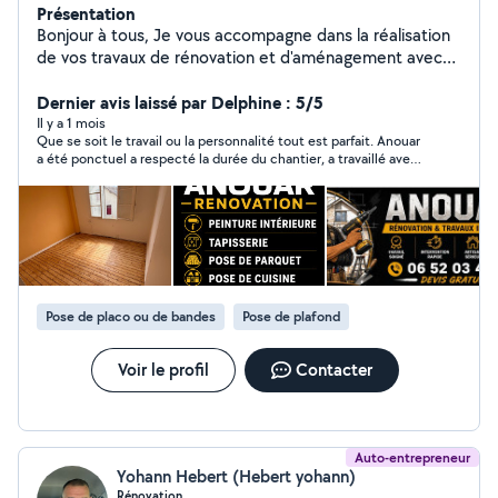
Présentation
Bonjour à tous, Je vous accompagne dans la réalisation
de vos travaux de rénovation et d'aménagement avec
soin, précision et professionnalisme. Équipé de matériel
professionnel et attentif aux finitions, je réalise des
Dernier avis laissé par Delphine : 5/5
prestations de qualité pour particuliers souhaitant un
Il y a 1 mois
Que se soit le travail ou la personnalité tout est parfait. Anouar
travail propre et durable. Prestations proposées :
a été ponctuel a respecté la durée du chantier, a travaillé avec
Peinture et finitions haut de gamme Enduits et placo
beaucoup de rigueur et beaucoup de soin pour préparer le
Pose de parquet bois et PVC Carrelage Montage de
chantier (protection poussières). En un mot je recommande
meubles et aménagements Installation de luminaires et
vivement.
plafonniers Petits travaux de plomberie Rénovation
intérieure et travaux divers Chaque projet est réalisé
avec sérieux, ponctualité et souci du détail. N'hésitez
pas à me contacter afin d'échanger sur votre projet et
Pose de placo ou de bandes
Pose de plafond
obtenir un devis (gratuit) A très bientôt Anouar
Voir le profil
Contacter
Auto-entrepreneur
Yohann Hebert (Hebert yohann)
Rénovation