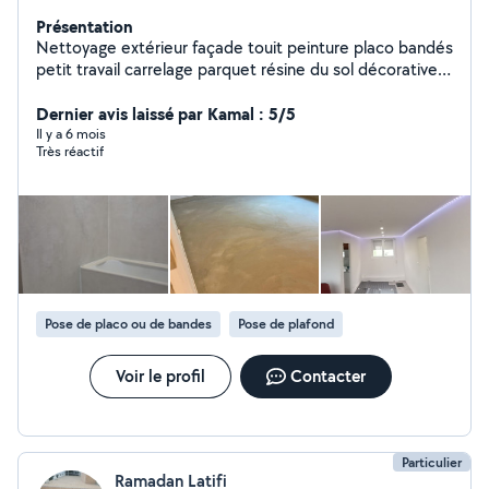
Présentation
Nettoyage extérieur façade touit peinture placo bandés
petit travail carrelage parquet résine du sol décorative
intérieur, extérieur, moquette de pierre
extérieur,rénovation toiture, Gautier
Dernier avis laissé par Kamal : 5/5
Il y a 6 mois
Très réactif
Pose de placo ou de bandes
Pose de plafond
Voir le profil
Contacter
Particulier
Ramadan Latifi