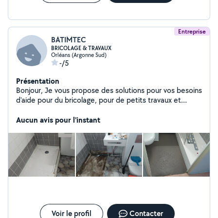
Entreprise
BATIMTEC
BRICOLAGE & TRAVAUX
Orléans (Argonne Sud)
-/5
Présentation
Bonjour, Je vous propose des solutions pour vos besoins
d'aide pour du bricolage, pour de petits travaux et
dépannages divers pouvant être effectués en une ou
plusieurs interventions à un moindre coût. Des devis et
Aucun avis pour l'instant
des conseils sur un simple appel téléphonique.
Voir le profil
Contacter