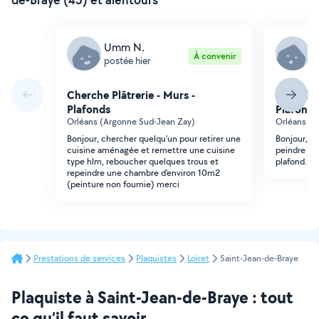
Umm N.
N
À convenir
postée hier
p
Cherche Plâtrerie - Murs -
Cherche 
Plafonds
Plafonds
Orléans (Argonne Sud-Jean Zay)
Orléans (A
Bonjour, chercher quelqu'un pour retirer une
Bonjour, j
cuisine aménagée et remettre une cuisine
peindre un
type hlm, reboucher quelques trous et
plafond.
repeindre une chambre d'environ 10m2
(peinture non fournie) merci
Prestations de services
Plaquistes
Loiret
Saint-Jean-de-Braye
Plaquiste à Saint-Jean-de-Braye : tout
ce qu’il faut savoir