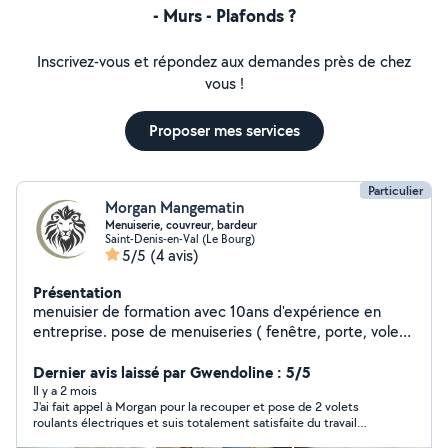
- Murs - Plafonds ?
Inscrivez-vous et répondez aux demandes près de chez
vous !
Proposer mes services
Particulier
Morgan Mangematin
Menuiserie, couvreur, bardeur
Saint-Denis-en-Val (Le Bourg)
5/5
(4 avis)
Présentation
menuisier de formation avec 10ans d'expérience en
entreprise. pose de menuiseries ( fenêtre, porte, volet
battant ainsi que roulant...). Fabrication de meubles sur
mesure plan de travail, meuble de cuisine, dressing... A
Dernier avis laissé par Gwendoline : 5/5
l'écoute des besoins de chacun pour apporter la
Il y a 2 mois
J'ai fait appel à Morgan pour la recouper et pose de 2 volets
satisfaction.
roulants électriques et suis totalement satisfaite du travail
effectué. Morgan est très agréable et très professionnel. Je le