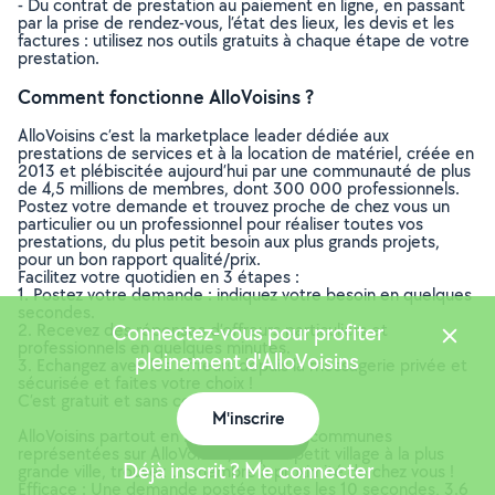
- Du contrat de prestation au paiement en ligne, en passant
par la prise de rendez-vous, l’état des lieux, les devis et les
factures : utilisez nos outils gratuits à chaque étape de votre
prestation.
Comment fonctionne AlloVoisins ?
AlloVoisins c’est la marketplace leader dédiée aux
prestations de services et à la location de matériel, créée en
2013 et plébiscitée aujourd’hui par une communauté de plus
de 4,5 millions de membres, dont 300 000 professionnels.
Postez votre demande et trouvez proche de chez vous un
particulier ou un professionnel pour réaliser toutes vos
prestations, du plus petit besoin aux plus grands projets,
pour un bon rapport qualité/prix.
Facilitez votre quotidien en 3 étapes :
1. Postez votre demande : indiquez votre besoin en quelques
secondes.
2. Recevez des réponses d’offreurs particuliers et
Connectez-vous pour profiter
professionnels en quelques minutes.
pleinement d'AlloVoisins
3. Echangez avec les offreurs depuis la messagerie privée et
sécurisée et faites votre choix !
C’est gratuit et sans commission !
M'inscrire
AlloVoisins partout en France : 35 000 communes
Carte
représentées sur AlloVoisins, du plus petit village à la plus
Déjà inscrit ? Me connecter
grande ville, trouvez un membre à proximité de chez vous !
Efficace : Une demande postée toutes les 10 secondes, 3.6