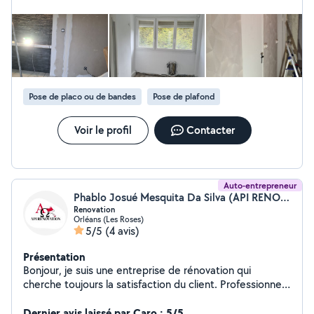
Pose de placo ou de bandes
Pose de plafond
Voir le profil
Contacter
Auto-entrepreneur
Phablo Josué Mesquita Da Silva (API RENOVATION)
Renovation
Orléans (Les Roses)
5/5
(4 avis)
Présentation
Bonjour, je suis une entreprise de rénovation qui
cherche toujours la satisfaction du client. Professionnel
ouvrier dans d'autres entreprises et qui s'est lancé cette
année dans l'auto entreprenariat, capable de fournir des
Dernier avis laissé par Caro : 5/5