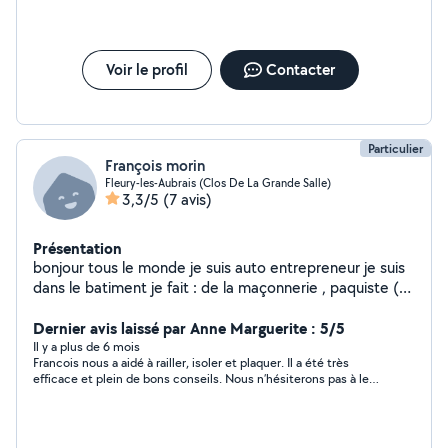
Voir le profil
Contacter
Particulier
François morin
Fleury-les-Aubrais (Clos De La Grande Salle)
3,3/5
(7 avis)
Présentation
bonjour tous le monde je suis auto entrepreneur je suis
dans le batiment je fait : de la maçonnerie , paquiste (
rénovation et neuf ) aménagement de combles
Dernier avis laissé par Anne Marguerite : 5/5
Il y a plus de 6 mois
Francois nous a aidé à railler, isoler et plaquer. Il a été très
efficace et plein de bons conseils. Nous n’hésiterons pas à le
recontacter pour d’autres missions car il semble polyvalent.