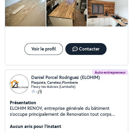
recommande les yeux fermés !
Voir le profil
Contacter
Auto-entrepreneur
Daniel Porcel Rodriguez (ELOHIM)
Plaquiste, Carreleur,Plomberie
Fleury-les-Aubrais (Lamballe)
-/5
Présentation
ELOHIM RENOV, entreprise générale du bâtiment
s'occupe principalement de Renovation tout corps
d'etat, des travaux neufs ou réhabilitation de bâtiments,
du génie-civil pour les clients du secteur privé ou public.
Aucun avis pour l'instant