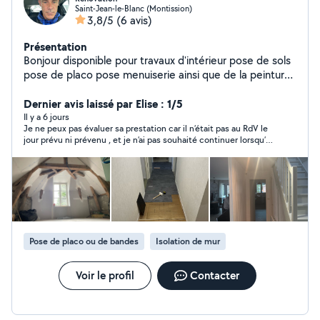
Saint-Jean-le-Blanc (Montission)
3,8/5
(6 avis)
Présentation
Bonjour disponible pour travaux d'intérieur pose de sols
pose de placo pose menuiserie ainsi que de la peinture
n'hésitez pas à me contacter
Dernier avis laissé par Elise : 1/5
Il y a 6 jours
Je ne peux pas évaluer sa prestation car il n’était pas au RdV le
jour prévu ni prévenu , et je n’ai pas souhaité continuer lorsqu’il
m’a recontacté le lendemain.
Pose de placo ou de bandes
Isolation de mur
Voir le profil
Contacter