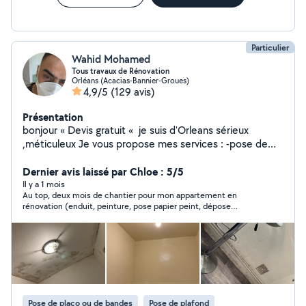
Particulier
Wahid Mohamed
Tous travaux de Rénovation
Orléans (Acacias-Bannier-Groues)
4,9/5
(129 avis)
Présentation
bonjour « Devis gratuit « je suis d'Orleans sérieux
,méticuleux Je vous propose mes services : -pose de
cuisine -montage de meubles en kit -Peinture/ enduit
/papier peint -placo/bande/ -bricolage en tout genre -
Dernier avis laissé par Chloe : 5/5
pose du parquet bois et pvc -dépannage en plomberie
Il y a 1 mois
Au top, deux mois de chantier pour mon appartement en
Je suis équipé j'ai tout ce qu'il faut comme outils Si vous
rénovation (enduit, peinture, pose papier peint, dépose
avez besoin de quoi que ce soit ,n'hésitez pas . A très
cuisine, réparation plafond, pose sol, balcons, pose
bientôt.
crédence…). Un travail super soigné et rapide. Wahid est de
très bon conseil. Je recommande vivement!
Pose de placo ou de bandes
Pose de plafond