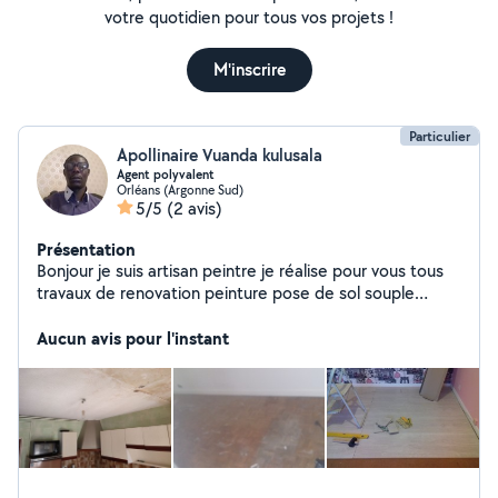
votre quotidien pour tous vos projets !
M'inscrire
Particulier
Apollinaire Vuanda kulusala
Agent polyvalent
Orléans (Argonne Sud)
5/5
(2 avis)
Présentation
Bonjour je suis artisan peintre je réalise pour vous tous
travaux de renovation peinture pose de sol souple
carrelage appartement locaux (particulier bricolage exp:
montage meuble Aide de aux déménagement des
Aucun avis pour l'instant
meuble jardinage Apollinaire Vuanda kulusala