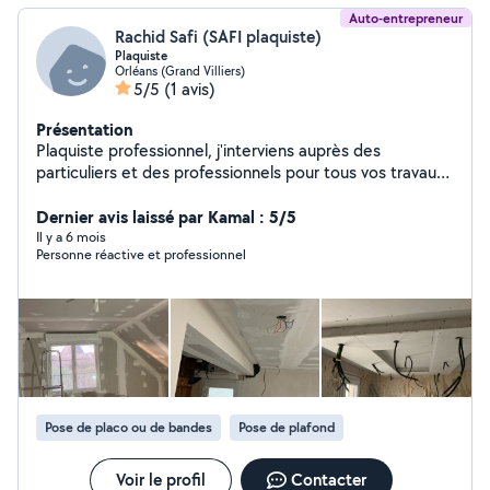
Auto-entrepreneur
Rachid Safi (SAFI plaquiste)
Plaquiste
Orléans (Grand Villiers)
5/5
(1 avis)
Présentation
Plaquiste professionnel, j'interviens auprès des
particuliers et des professionnels pour tous vos travaux
de plâtrerie et d'aménagement intérieur. Sérieux, réactif
et soucieux du détail, je mets mon savoir-faire au
Dernier avis laissé par Kamal : 5/5
service de vos projets en rénovation. Je réalise
Il y a 6 mois
Personne réactive et professionnel
notamment : pose de plaque de plâtre, cloison,
doublage et plafond, création et modification de
cloison, isolation, thermique et acoustique, faux plafond,
Finition soignée et respect des délais. A l'écoute de vos
besoins je vous accompagne de la conception à la
réalisation avec des conseils adaptés et un travail
propre et de qualité. Mon objectif, un résultat durable,
esthétique et conforme à vos attentes. N'hésitez pas à
Pose de placo ou de bandes
Pose de plafond
me contacter pour un devis gratuit et une étude
personnalisée de votre projet.
Voir le profil
Contacter