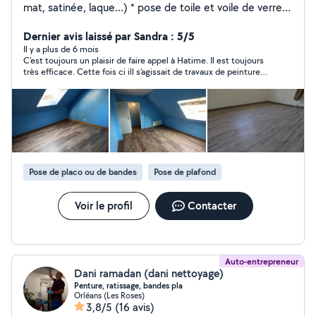
mat, satinée, laque...) * pose de toile et voile de verre *
pose de papier peint * enduit partiel ou total sur murs
Dernier avis laissé par Sandra : 5/5
et plafonds * pose de parquet ,lino.......
Il y a plus de 6 mois
C'est toujours un plaisir de faire appel à Hatime. Il est toujours
très efficace. Cette fois ci ill s'agissait de travaux de peinture
et lla réfection d'un muret. Les échanges sont toujours très
courtois et attentionnés. Je recommande Hatime sans
problème.
Pose de placo ou de bandes
Pose de plafond
Voir le profil
Contacter
Auto-entrepreneur
Dani ramadan (dani nettoyage)
Penture, ratissage, bandes pla
Orléans (Les Roses)
3,8/5
(16 avis)