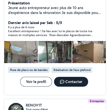
Présentation
Jeune auto entrepreneur avec plus de 10 ans
d'expérience dans la rénovation Je suis disponible pour
tous les travaux d'intérieur et extérieur. Je suis sérieux
ponctuel et minutieux alors n'hésitez pas à me
Dernier avis laissé par Seb : 5/5
contacter par téléphone
Il y a plus de 6 mois
Excellent entrepreneur ! J’ai fais avec lui le placos de toute ma
maison et multiples services : Pose d’escalier Agrandissement
Plomberie Pose de wc suspendu Excellent travail, travail de
qualité.
Pose de placo ou de bandes
Réalisation de faux plafond
Voir le profil
Contacter
Entreprise
RENOV'IT
Tout corps d'état