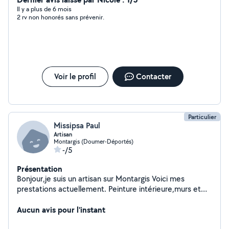
Il y a plus de 6 mois
2 rv non honorés sans prévenir.
Voir le profil
Contacter
Particulier
Missipsa Paul
Artisan
Montargis (Doumer-Déportés)
-/5
Présentation
Bonjour,je suis un artisan sur Montargis Voici mes
prestations actuellement. Peinture intérieure,murs et
plafonds. Réalisation des cloisons. Bandes à joints Enduit
de rebouchage et finition. Pose toile de verre. Pose
Aucun avis pour l'instant
carrelage mural et sol. Rénovation de salle de bains.