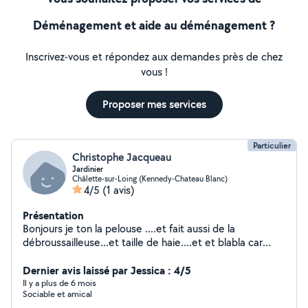
Déménagement et aide au déménagement ?
Inscrivez-vous et répondez aux demandes près de chez
vous !
Proposer mes services
Particulier
Christophe Jacqueau
Jardinier
Châlette-sur-Loing (Kennedy-Chateau Blanc)
4/5
(1 avis)
Présentation
Bonjours je ton la pelouse ....et fait aussi de la
débroussailleuse...et taille de haie....et et blabla car
....et je nettoy les voitures a domicile intérieur et
extérieur j'ai le permis je me déplace
Dernier avis laissé par Jessica : 4/5
Il y a plus de 6 mois
Sociable et amical