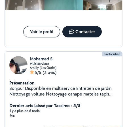
Voir le profil
Contacter
Particulier
Mohamed S
Multiservices
Amilly (Les Goths)
5/5
(3 avis)
Présentation
Bonjour Disponible en multiservice Entretien de jardin
Nettoyage voiture Nettoyage canapé matelas tapis
Nettoyage toiture / ramonage de cheminée Peinture
Déménagement long&cour trajet Dépannage fibre
Dernier avis laissé par Tassimo : 5/5
optique Montage de meuble, étagères Accrochage tv
Il y a plus de 6 mois
Top
Aide à la personne Devis gratuit *