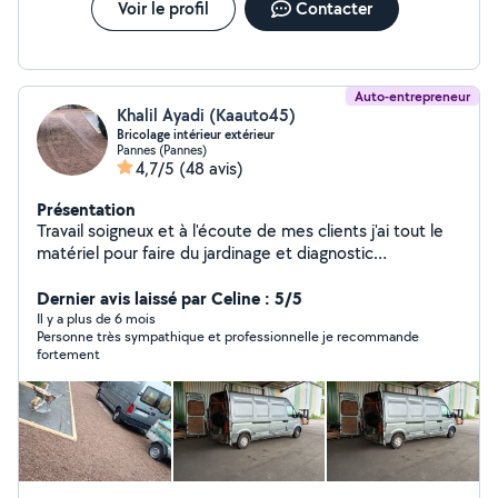
Voir le profil
Contacter
Auto-entrepreneur
Khalil Ayadi (Kaauto45)
Bricolage intérieur extérieur
Pannes (Pannes)
4,7/5
(48 avis)
Présentation
Travail soigneux et à l'écoute de mes clients j'ai tout le
matériel pour faire du jardinage et diagnostic
automobile et de bricolage intérieur extérieur plus
jardinage
Dernier avis laissé par Celine : 5/5
Il y a plus de 6 mois
Personne très sympathique et professionnelle je recommande
fortement