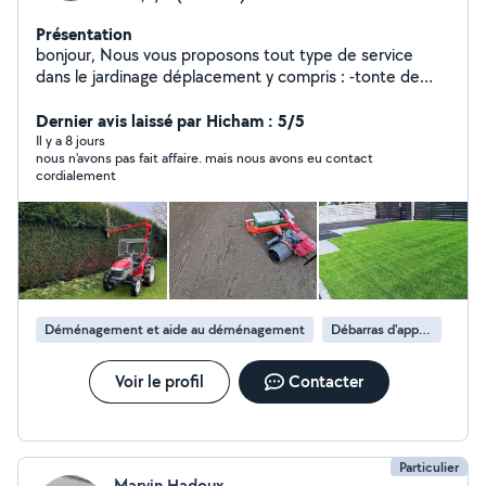
Présentation
bonjour, Nous vous proposons tout type de service
dans le jardinage déplacement y compris : -tonte de
pelouse -taille des arbres et arbustes -taille de haies et
massifs -plantation massifs et arbustes -desherbage
Dernier avis laissé par Hicham : 5/5
allées et terrasse -debroussaillage -decoration
Il y a 8 jours
nous n'avons pas fait affaire. mais nous avons eu contact
cordialement
Déménagement et aide au déménagement
Débarras d'appartement
Voir le profil
Contacter
Particulier
Marvin Hadoux