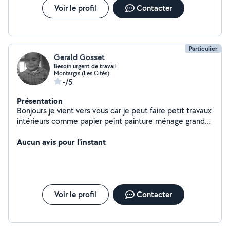
Voir le profil
Contacter
Particulier
Gerald Gosset
Besoin urgent de travail
Montargis (Les Cités)
-/5
Présentation
Bonjours je vient vers vous car je peut faire petit travaux
intérieurs comme papier peint painture ménage grand
ménage logement insalubre jardinage taille de haie
déménagement etc je suis sérieux discret efficas je
Aucun avis pour l'instant
reste à votre disposition merci
Voir le profil
Contacter