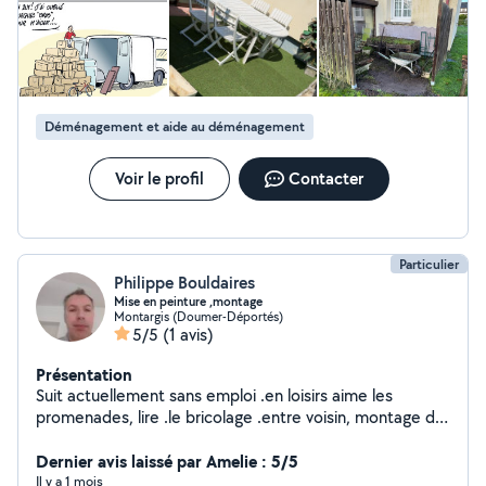
Déménagement et aide au déménagement
Voir le profil
Contacter
Particulier
Philippe Bouldaires
Mise en peinture ,montage
Montargis (Doumer-Déportés)
5/5
(1 avis)
Présentation
Suit actuellement sans emploi .en loisirs aime les
promenades, lire .le bricolage .entre voisin, montage de
meuble,aide pour course (transport),peinture, papier
peint ,toile de verre,
Dernier avis laissé par Amelie : 5/5
Il y a 1 mois