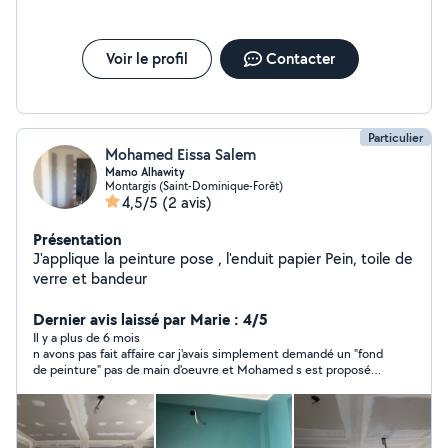
Voir le profil
Contacter
Particulier
Mohamed Eissa Salem
Mamo Alhawity
Montargis (Saint-Dominique-Forêt)
4,5/5
(2 avis)
Présentation
J'applique la peinture pose , l'enduit papier Pein, toile de
verre et bandeur
Dernier avis laissé par Marie : 4/5
Il y a plus de 6 mois
n avons pas fait affaire car j'avais simplement demandé un "fond
de peinture" pas de main d'oeuvre et Mohamed s est proposé
de faire le travail, ce dont je n ai pas besoin