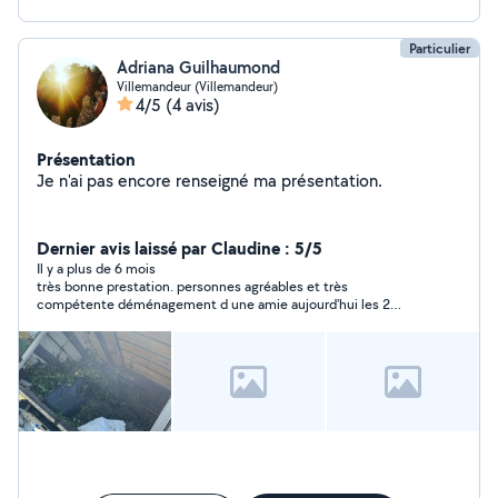
Particulier
Adriana Guilhaumond
Villemandeur (Villemandeur)
4/5
(4 avis)
Présentation
Je n'ai pas encore renseigné ma présentation.
Dernier avis laissé par Claudine : 5/5
Il y a plus de 6 mois
très bonne prestation. personnes agréables et très
compétente déménagement d une amie aujourd'hui les 2
jeunes sont serviables compétents dynamiques et aimables.
prestation faite avec beaucoup de sérieux et sans casse. à
recommander merci à eux.