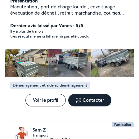
Présentation
Manutention , port de charge lourde , covoiturage ,
évacuation de déchet , retrait marchandise, courses
ecttt . Mécanique : lecture et effacement des défaut
Moteur . Pour toute autre demande je reste joignable .
Dernier avis laissé par Vanes : 5/5
Tel: zéro 6 vingt 6 trente 5 zéro 5 quatre-vingt quatorze
Il y a plus de 6 mois
très réactif même si l'affaire n'a pas été conclu
pour me joindre ( car limite de 4 réponse par mois sur
L'app )
Déménagement et aide au déménagement
Voir le profil
Contacter
Particulier
Sam Z
Transport