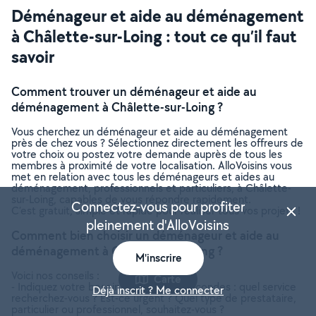
Déménageur et aide au déménagement
à Châlette-sur-Loing : tout ce qu’il faut
savoir
Comment trouver un déménageur et aide au
déménagement à Châlette-sur-Loing ?
Vous cherchez un déménageur et aide au déménagement
près de chez vous ? Sélectionnez directement les offreurs de
votre choix ou postez votre demande auprès de tous les
membres à proximité de votre localisation. AlloVoisins vous
met en relation avec tous les déménageurs et aides au
déménagement, professionnels et particuliers, à Châlette-
sur-Loing, capables de vous répondre rapidement.
Connectez-vous pour profiter
C’est gratuit, simple et rapide pour réaliser tous vos projets !
pleinement d'AlloVoisins
Comment bien choisir un déménageur et aide au
déménagement à Châlette-sur-Loing ?
M'inscrire
Voici nos conseils :
Carte
- Indiquez votre besoin en quelques secondes : quel service
Déjà inscrit ? Me connecter
recherchez-vous ? Est-ce urgent ? Quel type de prestataire,
particulier ou professionnel, souhaitez-vous ?