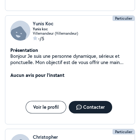
Particulier
Yunis Koc
Yunis koc
Villemandeur (Villemandeur)
-/5
Présentation
Bonjour Je suis une personne dynamique, sérieux et
ponctuelle. Mon objectif est de vous offrir une main
d'œuvre de qualité, apprécié pour son efficacité et son
professionnalisme. Que ce soit pour des petits travaux,
Aucun avis pour l'instant
des services ponctuels ou toute autre aide, je suis là
pour vous accompagner et faciliter votre quotidien.
Voir le profil
Contacter
Particulier
Christopher