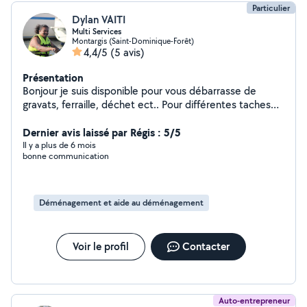
Particulier
Dylan VAITI
Multi Services
Montargis (Saint-Dominique-Forêt)
4,4/5
(5 avis)
Présentation
Bonjour je suis disponible pour vous débarrasse de
gravats, ferraille, déchet ect.. Pour différentes taches
de jardinage. Différentes taches de maçonnerie.
Mécanique auto moto Informatique et Téléphoniques
Dernier avis laissé par Régis : 5/5
Merci cordialement
Il y a plus de 6 mois
bonne communication
Déménagement et aide au déménagement
Voir le profil
Contacter
Auto-entrepreneur