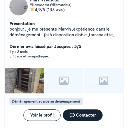
Villemandeur (Villemandeur)
4,9/5
(133 avis)
Présentation
bonjour , je me présente Marvin ,expérience dans le
déménagement . j'ai à disposition diable ,transpalette,
couverture de protection, sangle ect...... je suis
ponctuelle, actif, bonne humeur,je respecte les
Dernier avis laissé par Jacques : 5/5
horaires,je m'adapte à vos besoins ect.....
Il y a 2 mois
Efficace et sympathique.
Déménagement et aide au déménagement
Voir le profil
Contacter