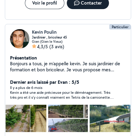
Voir le profil
Contacter
Particulier
Kevin Poulin
Jardinier , bricoleur 45
Gien (Gien le Vieux)
4,3/5
(3 avis)
Présentation
Bonjours a tous, je m'appelle kevin. Je suis jardinier de
formation et bon bricoleur. Je vous propose mes
services pour l'entretien courant et / ou ponctuels de
votre jardin . Mes prestations sont : Taille de haie Taille
Dernier avis laissé par Evan : 5/5
d'arbuste Tonte Debroussaillage Désherbage Plantation
Il y a plus de 6 mois
Kevin a été une aide précieuse pour le déménagement. Très
Montage de meuble Petite tache de plomberie (
très pro et il s'y connaît vraiment en Tetris de la camionette.
remplacement de siphon ). Petite de serrurerie ( pose
Très sympathique en plus :)
et / ou remplacement de canon de porte, serrure). Aide
au déménagement ( chargement et déchargement ).