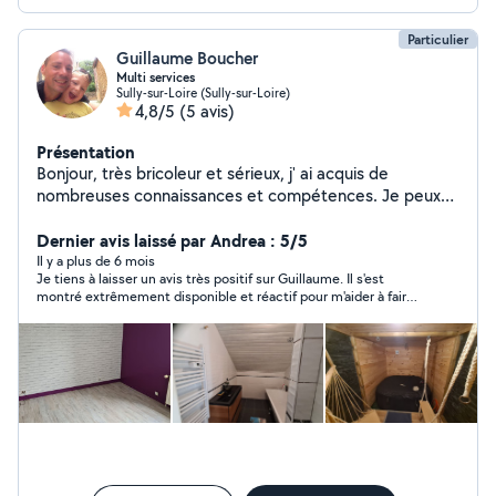
Particulier
Guillaume Boucher
Multi services
Sully-sur-Loire (Sully-sur-Loire)
4,8/5
(5 avis)
Présentation
Bonjour, très bricoleur et sérieux, j' ai acquis de
nombreuses connaissances et compétences. Je peux
intervenir sur de nombreux domaines (sols, murs,
électricité, plomberie, déco, jardin, et de nombreux
Dernier avis laissé par Andrea : 5/5
petits travaux.) N'hésitez pas à me contacter pour
Il y a plus de 6 mois
Je tiens à laisser un avis très positif sur Guillaume. Il s'est
réaliser un devis!
montré extrêmement disponible et réactif pour m'aider à faire
une course, ce qui a grandement facilité ma journée. C'est un
voisin très aimable et toujours prêt à rendre service. Je referais
appel à ses services ! Merci encore, Guillaume