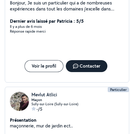
Bonjour, Je suis un particulier qui a de nombreuses
expériences dans tout les domaines j'excelle dans
l'espace vert , la mécanique, peinture, les petits travaux
domestiques monter ou démonter des meubles etc Je
Dernier avis laissé par Patricia : 5/5
reste disponible pour tout besoin
Il y a plus de 6 mois
Réponse rapide merci
Voir le profil
Contacter
Particulier
Mevlut Atlici
Maçon
Sully-sur-Loire (Sully-sur-Loire)
-/5
Présentation
maçonnerie, mur de jardin ect..