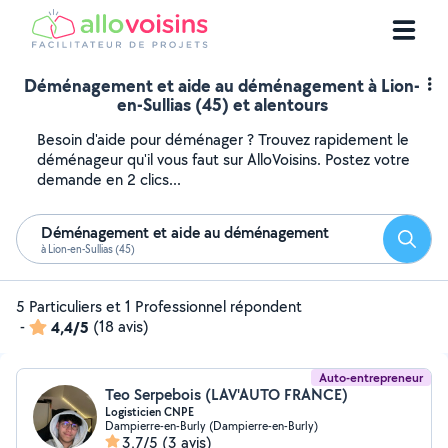
Déménagement et aide au déménagement à Lion-
en-Sullias (45) et alentours
Besoin d'aide pour déménager ? Trouvez rapidement le
déménageur qu'il vous faut sur AlloVoisins. Postez votre
demande en 2 clics...
Déménagement et aide au déménagement
Reche
à Lion-en-Sullias (45)
5 Particuliers et 1 Professionnel répondent
-
4,4/5
(18 avis)
Auto-entrepreneur
Teo Serpebois (LAV'AUTO FRANCE)
Logisticien CNPE
Dampierre-en-Burly (Dampierre-en-Burly)
3,7/5
(3 avis)