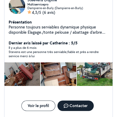
Multiservicepro
Dampierre-en-Burly (Dampierre-en-Burly)
4,3/5
(6 avis)
Présentation
Personne toujours serviables dynamique physique
disponible Élagage./tonte pelouse / abattage d'arbre
Entretien terrain Destruction / manutention extraction
déchet vert Déchetterie si tou est trié pour la
Dernier avis laissé par Catherine : 5/5
déchetterie Nettoyage terrasse Nettoyage intérieur
Il y a plus de 6 mois
Stevens est une personne très serviable,fiable et près a rendre
/peinture etc Désencombrement Location 20m3 Du
service merci à lui
lundi au vendredi 24/24 Et week-end samedi /
dimanches 24/24 Au meilleur service qualité prix A
bientôt
Voir le profil
Contacter