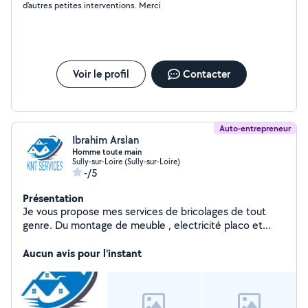
d’autres petites interventions. Merci
Voir le profil
Contacter
Auto-entrepreneur
Ibrahim Arslan
Homme toute main
Sully-sur-Loire (Sully-sur-Loire)
-/5
Présentation
Je vous propose mes services de bricolages de tout
genre. Du montage de meuble , electricité placo et
montage de climatisation. Travail serieux et propre A
votre service
Aucun avis pour l'instant