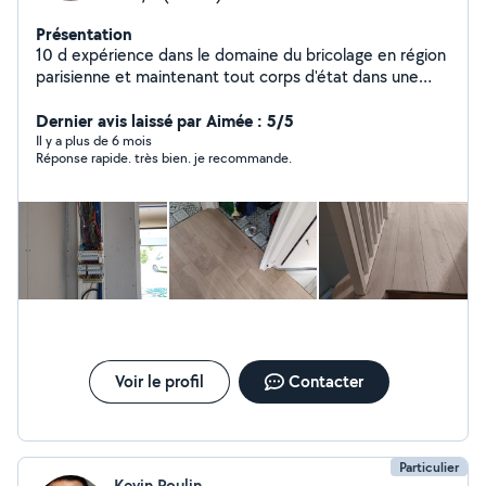
Présentation
10 d expérience dans le domaine du bricolage en région
parisienne et maintenant tout corps d'état dans une
société dans la région, j aime le travail bien fait, sérieux
et très professionnel peut aider ou faire vos bricole
Dernier avis laissé par Aimée : 5/5
intérieur et extérieure
Il y a plus de 6 mois
Réponse rapide. très bien. je recommande.
Voir le profil
Contacter
Particulier
Kevin Poulin