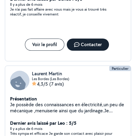
Il y a plus de 6 mois
Je n'ai pas fait affaire avec vous mais je vous ai trouvé très
réactif, je conseille vivement
Voir le profil
Contacter
Particulier
Laurent Martin
Les Bordes (Les Bordes)
4,3/5
(7 avis)
Présentation
Je possède des connaissances en électricité,un peu de
mécanique ,menuiserie ainsi que du jardinage.Je
dispose d'un peu de matériel pour toutes ces tâches.Je
suis capable de résoudre différentes difficultés.Je suis
Dernier avis laissé par Leo : 5/5
âgé de 58 ans avec une vie professionnelle qui me
Il y a plus de 6 mois
Très sympa et efficace Je garde son contact avec plaisir pour
précède.Je suis disponible tous les jours.