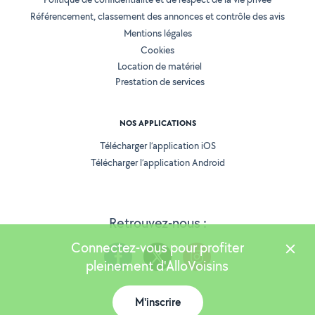
Référencement, classement des annonces et contrôle des avis
Mentions légales
Cookies
Location de matériel
Prestation de services
NOS APPLICATIONS
Télécharger l’application iOS
Télécharger l’application Android
Retrouvez-nous :
Connectez-vous pour profiter
pleinement d'AlloVoisins
M'inscrire
Version 25.5.3
Carte