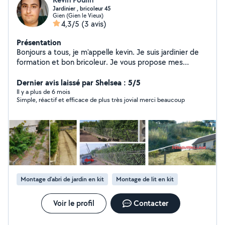
Jardinier , bricoleur 45
Gien (Gien le Vieux)
4,3/5
(3 avis)
Présentation
Bonjours a tous, je m'appelle kevin. Je suis jardinier de
formation et bon bricoleur. Je vous propose mes
services pour l'entretien courant et / ou ponctuels de
votre jardin . Mes prestations sont : Taille de haie Taille
Dernier avis laissé par Shelsea : 5/5
d'arbuste Tonte Debroussaillage Désherbage Plantation
Il y a plus de 6 mois
Simple, réactif et efficace de plus très jovial merci beaucoup
Montage de meuble Petite tache de plomberie (
remplacement de siphon ). Petite de serrurerie ( pose
et / ou remplacement de canon de porte, serrure). Aide
au déménagement ( chargement et déchargement ).
Montage d'abri de jardin en kit
Montage de lit en kit
Voir le profil
Contacter