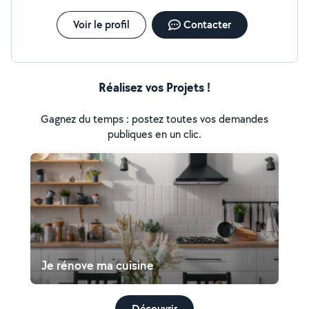
BEAUCOUP DE CHOSES.... , Suffit de demander. Par
respect/politesse je réponds a tout le monde quoi que
Voir le profil
Contacter
ce soit la réponse,donc merci de faire pareil Je ne fais
pas de chasse aux avis, avis seulement si affaire conclue
Réalisez vos Projets !
Gagnez du temps : postez toutes vos demandes
publiques en un clic.
Je rénove ma cuisine
Découvrir