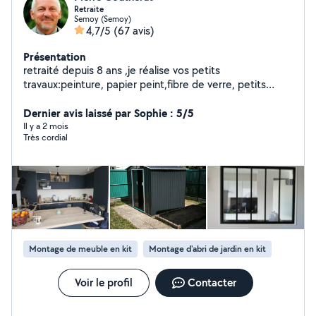
Retraite
Semoy (Semoy)
4,7/5
(67 avis)
Présentation
retraité depuis 8 ans ,je réalise vos petits
travaux:peinture, papier peint,fibre de verre, petits
travaux électricité et plomberie, montage meuble,
install. cuisine et salle de bain, abri jardin; j'ai 1 C4picasso
Dernier avis laissé par Sophie : 5/5
+ remorque 750kg
Il y a 2 mois
Très cordial
Montage de meuble en kit
Montage d'abri de jardin en kit
Voir le profil
Contacter