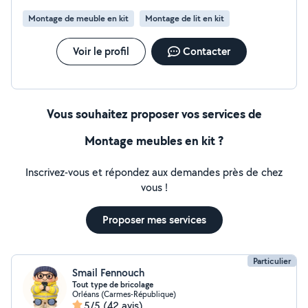
miroirs et luminaires. Mes engagements : Outillage pro
Montage de meuble en kit
Montage de lit en kit
(niveau laser multipoints, visseuses adaptées, chevilles
haute sécurité). Montage soigné, ajustement des
portes et tiroirs au millimètre. Engagement Satisfait ou
Voir le profil
Contacter
Remboursé. Disponible rapidement, contactez-moi pour
concrétiser vos projets en toute sérénité !
Vous souhaitez proposer vos services de
Montage meubles en kit ?
Inscrivez-vous et répondez aux demandes près de chez
vous !
Proposer mes services
Particulier
Smail Fennouch
Tout type de bricolage
Orléans (Carmes-République)
5/5
(42 avis)