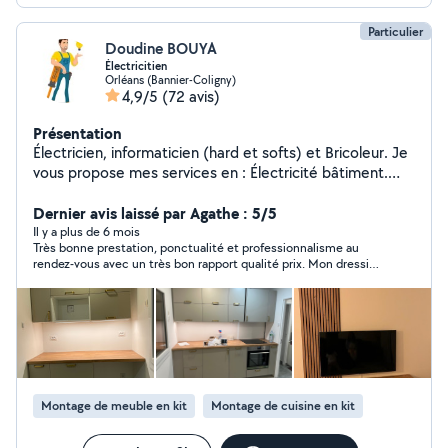
Particulier
Doudine BOUYA
Électricitien
Orléans (Bannier-Coligny)
4,9/5
(72 avis)
Présentation
Électricien, informaticien (hard et softs) et Bricoleur. Je
vous propose mes services en : Électricité bâtiment.
Installation des bornes électriques (WALLBOX) pour les
voitures. Réseau informatique. Maintenance
Dernier avis laissé par Agathe : 5/5
informatique (hardware, softwares) Caméras de
Il y a plus de 6 mois
Très bonne prestation, ponctualité et professionnalisme au
surveillance, anti-intrusion, détection d'incendie.
rendez-vous avec un très bon rapport qualité prix. Mon dressing
Montage tous type de meubles. Installation des
est parfaitement monté sans perçage dans les murs. Des
cuisines. Serviable et appliqué je pourrai mettre en
conseils d’installations m’ont été donnés, pour un éventuel
œuvre mon savoir faire pour que votre installation soit
prochain dressing. Je recommande ! Encore merci.
en sécurité. Dépannages 24/7 Appareillage (tableau de
distribution, caméras de surveillance, DVR, micro
ordinateurs, détecteurs de mouvements, détecteurs de
fumée, sonores, prise, interrupteur, éclairage ...)
Montage de meuble en kit
Montage de cuisine en kit
intérieur extérieur