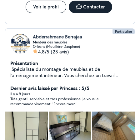
Voir le profil
Contacter
Particulier
Abderrahmane Berrajaa
Menteur des meubles
Orléans (Mouillère-Dauphine)
4,8/5
(23 avis)
Présentation
️ Spécialiste du montage de meubles et de
l'aménagement intérieur. Vous cherchez un travail
propre, rapide et garanti ? Je mets mon expertise et
mon matériel professionnel à votre service pour tous
Dernier avis laissé par Princess : 5/5
vos projets : Montage & Démontage de meubles :
Il y a 8 jours
Très gentil serviable et très professionnel je vous le
Armoires (portes coulissantes/battantes, montage à la
recommande vivement ! Encore merci
verticale/debout), dressings (type PAX), lits,
commodes, tables, meubles TV (IKEA, Conforama, BUT,
etc.). Pose de Cuisines : Montage des caissons,
ajustements, découpes et pose du plan de travail.
Fixations murales & Bricolage : Supports TV
(placo/béton), barres de rideaux, stores, étagères,