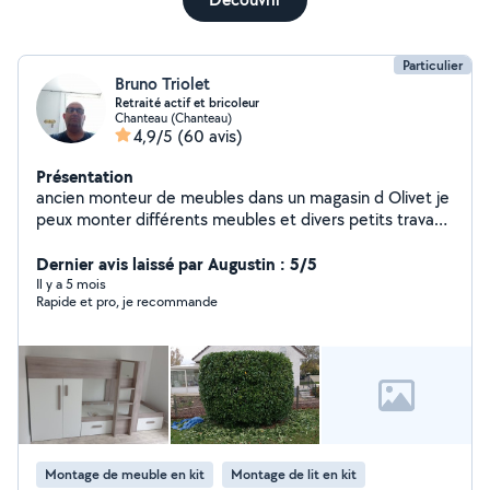
Particulier
Bruno Triolet
Retraité actif et bricoleur
Chanteau (Chanteau)
4,9/5
(60 avis)
Présentation
ancien monteur de meubles dans un magasin d Olivet je
peux monter différents meubles et divers petits travaux
et aussi l entretien de jardins (tonte pelouse, taille haie
et petits arbustes)
Dernier avis laissé par Augustin : 5/5
Il y a 5 mois
Rapide et pro, je recommande
Montage de meuble en kit
Montage de lit en kit