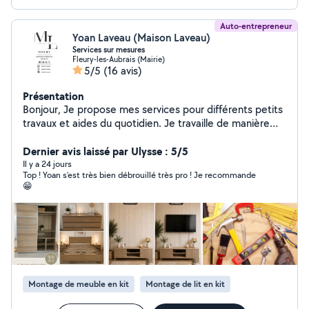
Auto-entrepreneur
Yoan Laveau (Maison Laveau)
Services sur mesures
Fleury-les-Aubrais (Mairie)
5/5
(16 avis)
Présentation
Bonjour, Je propose mes services pour différents petits
travaux et aides du quotidien. Je travaille de manière
sérieuse, propre et avec le souci du travail bien fait.
Montage de meubles Petit bricolage Aide
Dernier avis laissé par Ulysse : 5/5
déménagement Nettoyage / rangement Petits travaux
Il y a 24 jours
Top ! Yoan s’est très bien débrouillé très pro ! Je recommande
divers Services personnalisés selon vos besoins Je suis
😁
flexible et je m'adapte à votre demande. N'hésitez pas
à me contacter pour discuter de votre besoin et trouver
la meilleure solution. Disponible rapidement Réponse
rapide
Montage de meuble en kit
Montage de lit en kit