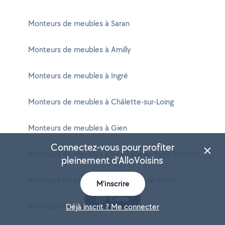
Monteurs de meubles à Saran
Monteurs de meubles à Amilly
Monteurs de meubles à Ingré
Monteurs de meubles à Châlette-sur-Loing
Monteurs de meubles à Gien
Connectez-vous pour profiter
Monteurs de meubles à La Chapelle-Saint-Mesmin
pleinement d'AlloVoisins
Monteurs de meubles à Saint-Jean-le-Blanc
M'inscrire
Carte
Monteurs de meubles à Pithiviers
Déjà inscrit ? Me connecter