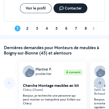
Voir le profil
Contacter
1
2
3
4
5
6
7
8
Page
suivante
Dernières demandes pour Monteurs de meubles à
Boigny-sur-Bionne (45) et alentours
Martine P.
A
À convenir
postée hier
p
Cherche Montage meubles en kit
Cherche
Chécy (Ouest)
Saint-Jean
Richaudière
Bonjour, je recherche une personne qui
peut monter un trampoline pour Enfant sur
Bonjour, j'
Chècy
à monter. s
rapidement.