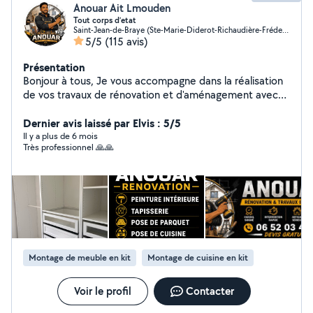
Anouar Ait Lmouden
Tout corps d’etat
Saint-Jean-de-Braye (Ste-Marie-Diderot-Richaudière-Frédeville)
5/5
(115 avis)
Présentation
Bonjour à tous, Je vous accompagne dans la réalisation
de vos travaux de rénovation et d'aménagement avec
soin, précision et professionnalisme. Équipé de matériel
professionnel et attentif aux finitions, je réalise des
Dernier avis laissé par Elvis : 5/5
prestations de qualité pour particuliers souhaitant un
Il y a plus de 6 mois
Très professionnel 🙏🙏
travail propre et durable. Prestations proposées :
Peinture et finitions haut de gamme Enduits et placo
Pose de parquet bois et PVC Carrelage Montage de
meubles et aménagements Installation de luminaires et
plafonniers Petits travaux de plomberie Rénovation
intérieure et travaux divers Chaque projet est réalisé
avec sérieux, ponctualité et souci du détail. N'hésitez
pas à me contacter afin d'échanger sur votre projet et
Montage de meuble en kit
Montage de cuisine en kit
obtenir un devis (gratuit) A très bientôt Anouar
Voir le profil
Contacter