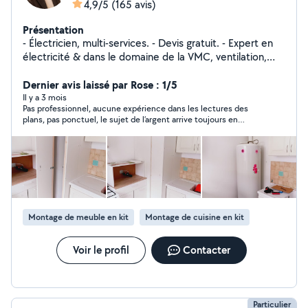
4,9/5
(165 avis)
Présentation
- Électricien, multi-services. - Devis gratuit. - Expert en
électricité & dans le domaine de la VMC, ventilation,
mécanique, contrôlée. -Les services proposés sont. -
Reponds aux demandes d'interventions d'urgences
Dernier avis laissé par Rose : 1/5
particuliers & professionnels - Installations, dépannages
Il y a 3 mois
Pas professionnel, aucune expérience dans les lectures des
électriques & VMC. - Travaux de rénovation - Entretiens
plans, pas ponctuel, le sujet de l’argent arrive toujours en
VMC & électriques - Installations des réseaux Télécom
premier avant même de savoir l’attache C’est décevant
Rj45 - Mises en conformité de vos installations
électriques et VMC. - Maintenances électriques, VMC &
bâtiments - Dépannages plomberie. - Montage de
cuisine équipée et divers meubles, etc.. - Diverses
interventions dans le bricolage. ( poses des tringles à
rideaux, fixations tv murale, montages des meubles,
Montage de meuble en kit
Montage de cuisine en kit
finitions des travaux...) - Réparations des téléphones
portables. - Dépannages des appareils
électroménagers. - Peinture et revêtements des murs. -
Voir le profil
Contacter
Pour répondre à vos exigences, j'effectue le travail avec
professionnalisme. - Bon rapport qualité prix pour vos
prestations.
Particulier