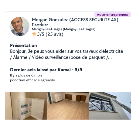
Auto-entrepreneur
Morgan Gonzalez (ACCESS SECURITE 45)
Electricien
Marigny-les-Usages (Marigny-les-Usages)
5/5
(25 avis)
Présentation
Bonjour, Je peux vous aider sur vos travaux d'électricité
/ Alarme / Vidéo surveillance/pose de parquet /
montage de cuisine je suis bon bricoleur sérieux et
ponctuel avec un outillage complet .
Dernier avis laissé par Kamal : 5/5
Il y a plus de 6 mois
ponctuel efficace agréable