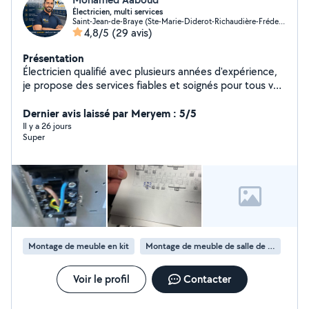
Électricien, multi services
Saint-Jean-de-Braye (Ste-Marie-Diderot-Richaudière-Frédeville)
4,8/5
(29 avis)
Présentation
Électricien qualifié avec plusieurs années d'expérience,
je propose des services fiables et soignés pour tous vos
besoins en électricité. Spécialisé dans l'installation, la
rénovation et le dépannage, j'interviens rapidement
Dernier avis laissé par Meryem : 5/5
pour garantir votre sécurité et le bon fonctionnement
Il y a 26 jours
Super
de vos équipements Je fais aussi le montage des
meubles et les travaux de rénovation Disponible, sérieux
et à l'écoute, je vous accompagne dans tous vos
projets, petits ou grands
Montage de meuble en kit
Montage de meuble de salle de bain en kit
Voir le profil
Contacter