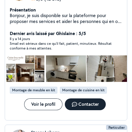
Présentation
Bonjour, je suis disponible sur la plateforme pour
proposer mes services et aider les personnes qui en ont
besoin. Sérieux, motivé et à l'écoute, je m'engage à
fournir un travail de qualité et à instaurer une relation de
Dernier avis laissé par Ghislaine : 5/5
confiance avec vous
Il y a 14 jours
Smail est sérieux dans ce qu'il fait, patient, minutieux. Résultat
conforme à mes attentes.
Montage de meuble en kit
Montage de cuisine en kit
Voir le profil
Contacter
Particulier