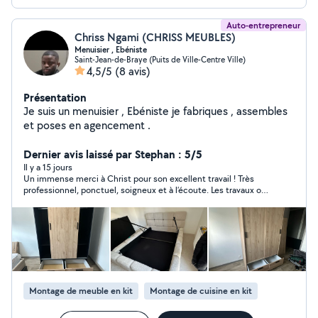
Auto-entrepreneur
Chriss Ngami (CHRISS MEUBLES)
Menuisier , Ebéniste
Saint-Jean-de-Braye (Puits de Ville-Centre Ville)
4,5/5
(8 avis)
Présentation
Je suis un menuisier , Ebéniste je fabriques , assembles
et poses en agencement .
Dernier avis laissé par Stephan : 5/5
Il y a 15 jours
Un immense merci à Christ pour son excellent travail ! Très
professionnel, ponctuel, soigneux et à l’écoute. Les travaux ont
été réalisés avec beaucoup de sérieux et le résultat est
impeccable. Je suis entièrement satisfait et je le recommande
sans hésitation. C’est un vrai plaisir de faire appel à quelqu’un
d’aussi compétent et fiable. Encore merci !
Montage de meuble en kit
Montage de cuisine en kit