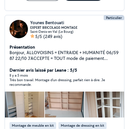
Particulier
Younes Bentouati
EXPERT BRICOLAGE-MONTAGE
Saint-Denis-en-Val (Le Bourg)
5/5
(249 avis)
Présentation
Bonjour, ALLOVOISINS = ENTRAIDE + HUMANITÉ 06/59
87 22/10 J'ACCEPTE = TOUT mode de paiement
J'OFFRE = REMISE pour futures interventions RÉPONSE
RAPIDE**TRAVAIL SOIGNÉ**MATÉRIEL PRO**CHANTIER
Dernier avis laissé par Leane : 5/5
NETTOYÉ APRÈS INTERVENTION Je propose : *
Il y a 5 mois
Très bon travail. Montage d’un dressing, parfait rien à dire. Je
monter/démonter tout sorte de meuble, * pose tout
recommande.
type de carrelage, pavé,dalle (intérieur/extérieur) *
réaliser/installer et fixer placard, dressing et étagère, *
fixer /placer tringles, suspension, décoration,miroir, *
dépanner, changer ou créer des interrupteurs, prises
électriques,lustres * changer/débloquer serrure,
poignet, * travaux extérieurs aussi (terrasse, jardin,abris,
pergola, * débouchage canalisation, * pose lino parquet
Montage de meuble en kit
Montage de dressing en kit
et moquette, * clôture (panneaux, grillage, * ET