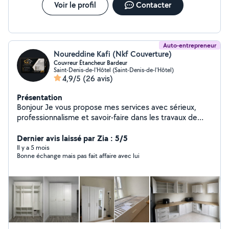
Voir le profil
Contacter
Auto-entrepreneur
Noureddine Kafi (Nkf Couverture)
Couvreur Étancheur Bardeur
Saint-Denis-de-l'Hôtel (Saint-Denis-de-l'Hôtel)
4,9/5
(26 avis)
Présentation
Bonjour Je vous propose mes services avec sérieux,
professionnalisme et savoir-faire dans les travaux de
toiture, bardage et petits travaux d'installation. Fort
d'une solide expérience, je mets un point d'honneur à
Dernier avis laissé par Zia : 5/5
fournir un travail propre, soigné et durable, tout en
Il y a 5 mois
Bonne échange mais pas fait affaire avec lui
restant à l'écoute de vos besoins. Travaux de toiture :
Couverture Bardeur Étanchéité Étanchéité au
chalumeau Hydrofuge toiture Bardage & habillage de
façade Réparations et entretien Montage & installation :
Cuisine Wc Dressing Tringles Télévision murale Armoire
Lit Lustre & luminaires Travail soigné Intervention rapide
Devis et renseignements gratuits NKF Couverture Votre