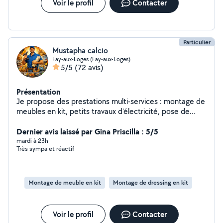
Voir le profil
Contacter
Particulier
Mustapha calcio
Fay-aux-Loges (Fay-aux-Loges)
5/5
(72 avis)
Présentation
Je propose des prestations multi-services : montage de
meubles en kit, petits travaux d'électricité, pose de
papier peint, aide au déménagement, enlèvement
d'encombrants, transport vers déchetterie, etc.
Dernier avis laissé par Gina Priscilla : 5/5
Ponctuel, réactif et professionnel, je m'adapte à vos
mardi à 23h
Très sympa et réactif
besoins. N'hésitez pas à me contacter.
Montage de meuble en kit
Montage de dressing en kit
Voir le profil
Contacter