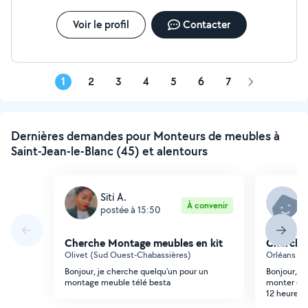
Voir le profil
Contacter
1
2
3
4
5
6
7
Page
suivante
Dernières demandes pour Monteurs de meubles à
Saint-Jean-le-Blanc (45) et alentours
Siti A.
N
À convenir
postée à 15:50
p
Cherche Montage meubles en kit
Cherche
Olivet (Sud Ouest-Chabassières)
Orléans (C
Bonjour, je cherche quelqu'un pour un
Bonjour, j'
montage meuble télé besta
monter des
12 heures e