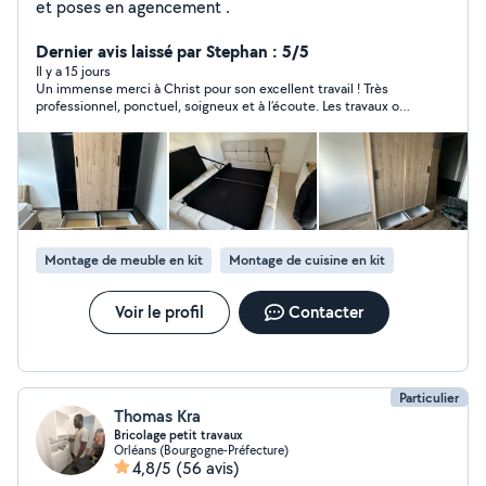
et poses en agencement .
Dernier avis laissé par Stephan : 5/5
Il y a 15 jours
Un immense merci à Christ pour son excellent travail ! Très
professionnel, ponctuel, soigneux et à l’écoute. Les travaux ont
été réalisés avec beaucoup de sérieux et le résultat est
impeccable. Je suis entièrement satisfait et je le recommande
sans hésitation. C’est un vrai plaisir de faire appel à quelqu’un
d’aussi compétent et fiable. Encore merci !
Montage de meuble en kit
Montage de cuisine en kit
Voir le profil
Contacter
Particulier
Thomas Kra
Bricolage petit travaux
Orléans (Bourgogne-Préfecture)
4,8/5
(56 avis)