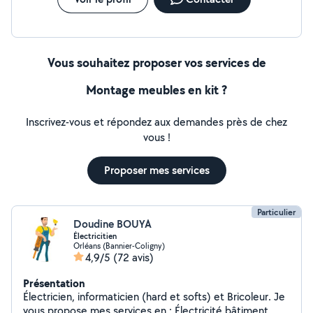
ce soit la réponse,donc merci de faire pareil Je ne fais
pas de chasse aux avis, avis seulement si affaire conclue
Vous souhaitez proposer vos services de
Montage meubles en kit ?
Inscrivez-vous et répondez aux demandes près de chez
vous !
Proposer mes services
Particulier
Doudine BOUYA
Électricitien
Orléans (Bannier-Coligny)
4,9/5
(72 avis)
Présentation
Électricien, informaticien (hard et softs) et Bricoleur. Je
vous propose mes services en : Électricité bâtiment.