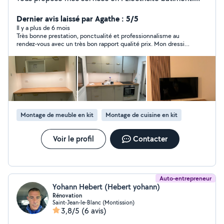
Installation des bornes électriques (WALLBOX) pour les
voitures. Réseau informatique. Maintenance
Dernier avis laissé par Agathe : 5/5
informatique (hardware, softwares) Caméras de
Il y a plus de 6 mois
Très bonne prestation, ponctualité et professionnalisme au
surveillance, anti-intrusion, détection d'incendie.
rendez-vous avec un très bon rapport qualité prix. Mon dressing
Montage tous type de meubles. Installation des
est parfaitement monté sans perçage dans les murs. Des
cuisines. Serviable et appliqué je pourrai mettre en
conseils d’installations m’ont été donnés, pour un éventuel
œuvre mon savoir faire pour que votre installation soit
prochain dressing. Je recommande ! Encore merci.
en sécurité. Dépannages 24/7 Appareillage (tableau de
distribution, caméras de surveillance, DVR, micro
ordinateurs, détecteurs de mouvements, détecteurs de
fumée, sonores, prise, interrupteur, éclairage ...)
Montage de meuble en kit
Montage de cuisine en kit
intérieur extérieur
Voir le profil
Contacter
Auto-entrepreneur
Yohann Hebert (Hebert yohann)
Rénovation
Saint-Jean-le-Blanc (Montission)
3,8/5
(6 avis)