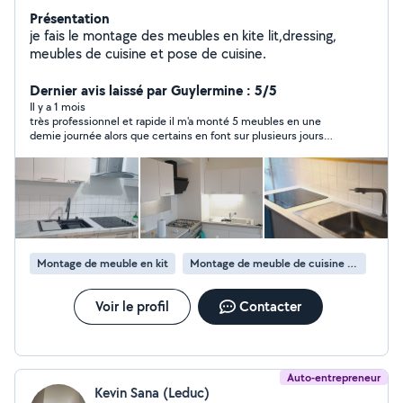
Présentation
je fais le montage des meubles en kite lit,dressing,
meubles de cuisine et pose de cuisine.
Dernier avis laissé par Guylermine : 5/5
Il y a 1 mois
très professionnel et rapide il m'a monté 5 meubles en une
demie journée alors que certains en font sur plusieurs jours
merci beaucoup j'en ferai encore appel à vous, je recommande
les yeux fermés
Montage de meuble en kit
Montage de meuble de cuisine en kit
Voir le profil
Contacter
Auto-entrepreneur
Kevin Sana (Leduc)