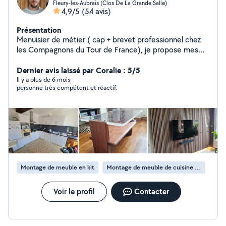
Fleury-les-Aubrais (Clos De La Grande Salle)
4,9/5
(54 avis)
Présentation
Menuisier de métier ( cap + brevet professionnel chez
les Compagnons du Tour de France), je propose mes
services pour : du montage de meubles, fixation de
meubles, fabrication, manutention, bricolage et diverses
Dernier avis laissé par Coralie : 5/5
autres missions. Je suis équipé d'une visseuse et d'une
Il y a plus de 6 mois
personne très compétent et réactif.
caisse à outils ainsi que divers outils portatifs.
Montage de meuble en kit
Montage de meuble de cuisine en kit
Voir le profil
Contacter