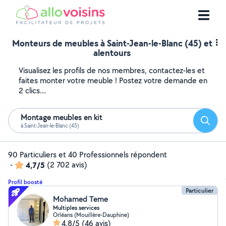
Monteurs de meubles à Saint-Jean-le-Blanc (45) et
alentours
Visualisez les profils de nos membres, contactez-les et
faites monter votre meuble ! Postez votre demande en
2 clics...
Montage meubles en kit
Reche
à Saint-Jean-le-Blanc (45)
90 Particuliers et 40 Professionnels répondent
-
4,7/5
(2 702 avis)
Profil boosté
Particulier
Mohamed Teme
Multiples services
Orléans (Mouillère-Dauphine)
4,8/5
(46 avis)