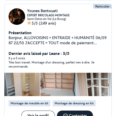
Particulier
Younes Bentouati
EXPERT BRICOLAGE-MONTAGE
Saint-Denis-en-Val (Le Bourg)
5/5
(249 avis)
Présentation
Bonjour, ALLOVOISINS = ENTRAIDE + HUMANITÉ 06/59
87 22/10 J'ACCEPTE = TOUT mode de paiement
J'OFFRE = REMISE pour futures interventions RÉPONSE
RAPIDE**TRAVAIL SOIGNÉ**MATÉRIEL PRO**CHANTIER
Dernier avis laissé par Leane : 5/5
NETTOYÉ APRÈS INTERVENTION Je propose : *
Il y a 5 mois
Très bon travail. Montage d’un dressing, parfait rien à dire. Je
monter/démonter tout sorte de meuble, * pose tout
recommande.
type de carrelage, pavé,dalle (intérieur/extérieur) *
réaliser/installer et fixer placard, dressing et étagère, *
fixer /placer tringles, suspension, décoration,miroir, *
dépanner, changer ou créer des interrupteurs, prises
électriques,lustres * changer/débloquer serrure,
poignet, * travaux extérieurs aussi (terrasse, jardin,abris,
pergola, * débouchage canalisation, * pose lino parquet
Montage de meuble en kit
Montage de dressing en kit
et moquette, * clôture (panneaux, grillage, * ET
BEAUCOUP DE CHOSES.... , Suffit de demander. Par
respect/politesse je réponds a tout le monde quoi que
Voir le profil
Contacter