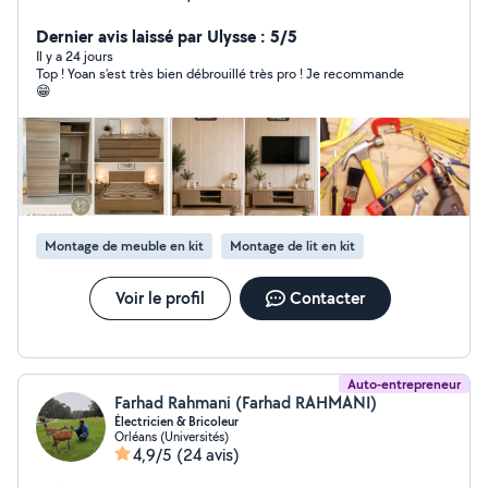
sérieuse, propre et avec le souci du travail bien fait.
Montage de meubles Petit bricolage Aide
Dernier avis laissé par Ulysse : 5/5
déménagement Nettoyage / rangement Petits travaux
Il y a 24 jours
Top ! Yoan s’est très bien débrouillé très pro ! Je recommande
divers Services personnalisés selon vos besoins Je suis
😁
flexible et je m'adapte à votre demande. N'hésitez pas
à me contacter pour discuter de votre besoin et trouver
la meilleure solution. Disponible rapidement Réponse
rapide
Montage de meuble en kit
Montage de lit en kit
Voir le profil
Contacter
Auto-entrepreneur
Farhad Rahmani (Farhad RAHMANI)
Électricien & Bricoleur
Orléans (Universités)
4,9/5
(24 avis)