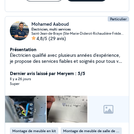
Particulier
Mohamed Aaboud
Électricien, multi services
Saint-Jean-de-Braye (Ste-Marie-Diderot-Richaudière-Frédeville)
4,8/5
(29 avis)
Présentation
Électricien qualifié avec plusieurs années d'expérience,
je propose des services fiables et soignés pour tous vos
besoins en électricité. Spécialisé dans l'installation, la
rénovation et le dépannage, j'interviens rapidement
Dernier avis laissé par Meryem : 5/5
pour garantir votre sécurité et le bon fonctionnement
Il y a 26 jours
Super
de vos équipements Je fais aussi le montage des
meubles et les travaux de rénovation Disponible, sérieux
et à l'écoute, je vous accompagne dans tous vos
projets, petits ou grands
Montage de meuble en kit
Montage de meuble de salle de bain en kit