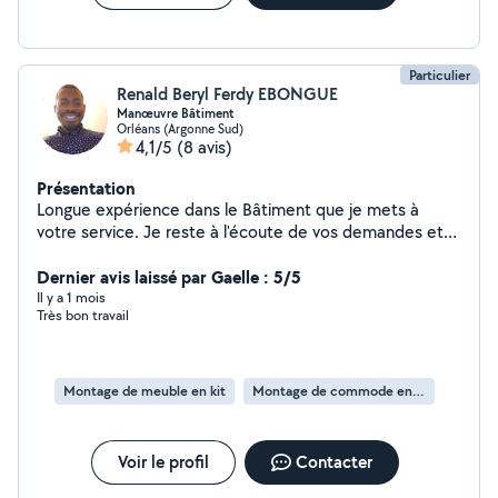
Particulier
Renald Beryl Ferdy EBONGUE
Manœuvre Bâtiment
Orléans (Argonne Sud)
4,1/5
(8 avis)
Présentation
Longue expérience dans le Bâtiment que je mets à
votre service. Je reste à l'écoute de vos demandes et
vous propose une solution adaptée à votre budget.
Votre satisfaction reste ma priorité.
Dernier avis laissé par Gaelle : 5/5
Il y a 1 mois
Très bon travail
Montage de meuble en kit
Montage de commode en kit
Voir le profil
Contacter