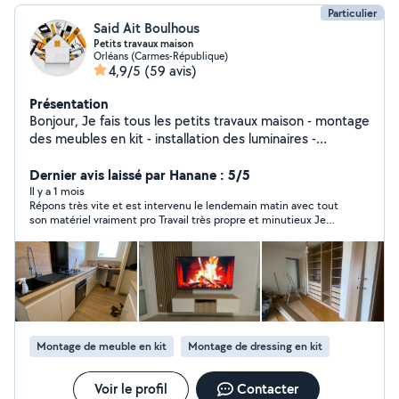
Particulier
Said Ait Boulhous
Petits travaux maison
Orléans (Carmes-République)
4,9/5
(59 avis)
Présentation
Bonjour, Je fais tous les petits travaux maison - montage
des meubles en kit - installation des luminaires -
changement des Robinets - fixation ( TV , Étagères,
Dernier avis laissé par Hanane : 5/5
placards , Rideaux ) - décoration
Il y a 1 mois
Répons très vite et est intervenu le lendemain matin avec tout
son matériel vraiment pro Travail très propre et minutieux Je
garde le contact pour tout autre prestation Merci
Montage de meuble en kit
Montage de dressing en kit
Voir le profil
Contacter