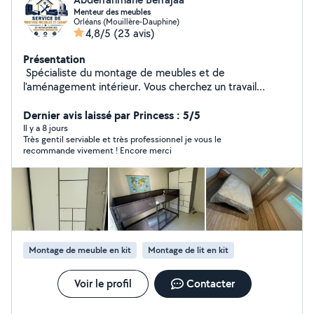
Menteur des meubles
Orléans (Mouillère-Dauphine)
4,8/5
(23 avis)
Présentation
️ Spécialiste du montage de meubles et de
l'aménagement intérieur. Vous cherchez un travail
propre, rapide et garanti ? Je mets mon expertise et
mon matériel professionnel à votre service pour tous
Dernier avis laissé par Princess : 5/5
vos projets : Montage & Démontage de meubles :
Il y a 8 jours
Très gentil serviable et très professionnel je vous le
Armoires (portes coulissantes/battantes, montage à la
recommande vivement ! Encore merci
verticale/debout), dressings (type PAX), lits,
commodes, tables, meubles TV (IKEA, Conforama, BUT,
etc.). Pose de Cuisines : Montage des caissons,
ajustements, découpes et pose du plan de travail.
Fixations murales & Bricolage : Supports TV
(placo/béton), barres de rideaux, stores, étagères,
miroirs et luminaires. Mes engagements : Outillage pro
Montage de meuble en kit
Montage de lit en kit
(niveau laser multipoints, visseuses adaptées, chevilles
haute sécurité). Montage soigné, ajustement des
portes et tiroirs au millimètre. Engagement Satisfait ou
Voir le profil
Contacter
Remboursé. Disponible rapidement, contactez-moi pour
concrétiser vos projets en toute sérénité !