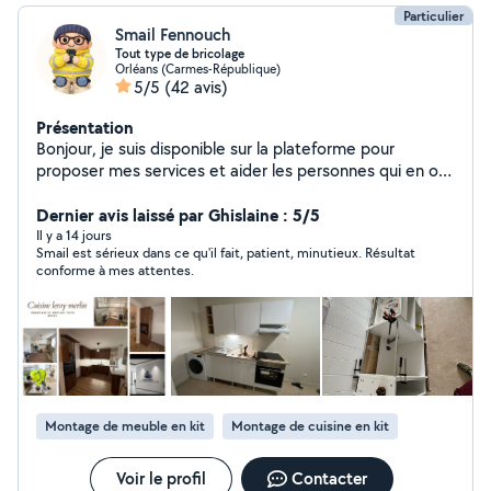
Particulier
Smail Fennouch
Tout type de bricolage
Orléans (Carmes-République)
5/5
(42 avis)
Présentation
Bonjour, je suis disponible sur la plateforme pour
proposer mes services et aider les personnes qui en ont
besoin. Sérieux, motivé et à l'écoute, je m'engage à
fournir un travail de qualité et à instaurer une relation de
Dernier avis laissé par Ghislaine : 5/5
confiance avec vous
Il y a 14 jours
Smail est sérieux dans ce qu'il fait, patient, minutieux. Résultat
conforme à mes attentes.
Montage de meuble en kit
Montage de cuisine en kit
Voir le profil
Contacter