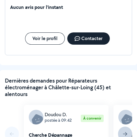
Aucun avis pour l'instant
Voir le profil
Contacter
Dernières demandes pour Réparateurs
électroménager à Châlette-sur-Loing (45) et
alentours
Doudou D.
D
À convenir
postée à 09:42
p
Cherche Dépannage
Cherche