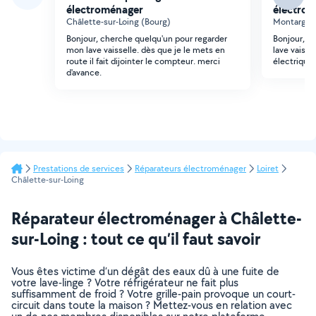
électroménager
électro
Châlette-sur-Loing (Bourg)
Montargis 
Bonjour, cherche quelqu'un pour regarder
Bonjour, C
mon lave vaisselle. dès que je le mets en
lave vaissel
route il fait dijointer le compteur. merci
électrique
d'avance.
Prestations de services
Réparateurs électroménager
Loiret
Châlette-sur-Loing
Réparateur électroménager à Châlette-
sur-Loing : tout ce qu’il faut savoir
Vous êtes victime d’un dégât des eaux dû à une fuite de
votre lave-linge ? Votre réfrigérateur ne fait plus
suffisamment de froid ? Votre grille-pain provoque un court-
circuit dans toute la maison ? Mettez-vous en relation avec