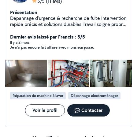
5/5
(11 avis)
Présentation
Dépannage d'urgence & recherche de fuite Intervention
rapide précis et solutions durables Travail soigné propre
et adapté à chaque situation 5 ans d'expérience dans le
Dernier avis laissé par Francis : 5/5
domaine Disponible selon urgence 7j/7
Il y a 2 mois
Je n'ai pas encore fait affaire avec monsieur josse.
Réparation de machine à laver
Dépannage électroménager
Voir le profil
Contacter