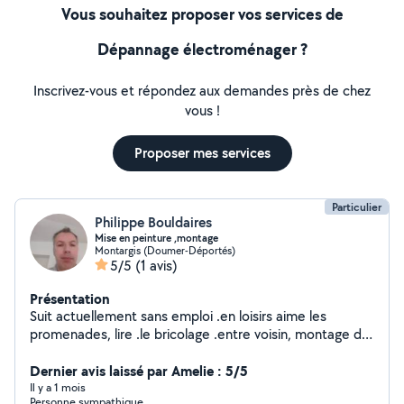
Vous souhaitez proposer vos services de
Dépannage électroménager ?
Inscrivez-vous et répondez aux demandes près de chez
vous !
Proposer mes services
Particulier
Philippe Bouldaires
Mise en peinture ,montage
Montargis (Doumer-Déportés)
5/5
(1 avis)
Présentation
Suit actuellement sans emploi .en loisirs aime les
promenades, lire .le bricolage .entre voisin, montage de
meuble,aide pour course (transport),peinture, papier
peint ,toile de verre,
Dernier avis laissé par Amelie : 5/5
Il y a 1 mois
Personne sympathique