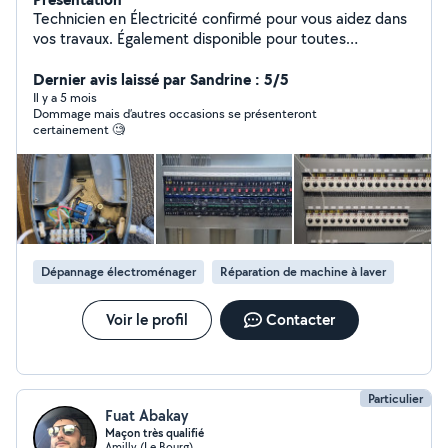
Technicien en Électricité confirmé pour vous aidez dans
vos travaux. Également disponible pour toutes
prestations. Prix trés raisonnable.
Dernier avis laissé par Sandrine : 5/5
Il y a 5 mois
Dommage mais d’autres occasions se présenteront
certainement 🧐
Dépannage électroménager
Réparation de machine à laver
Voir le profil
Contacter
Particulier
Fuat Abakay
Maçon très qualifié
Amilly (Le Bourg)