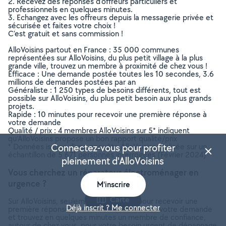
2. Recevez des réponses d’offreurs particuliers et
professionnels en quelques minutes.
3. Echangez avec les offreurs depuis la messagerie privée et
sécurisée et faites votre choix !
C’est gratuit et sans commission !
AlloVoisins partout en France : 35 000 communes
représentées sur AlloVoisins, du plus petit village à la plus
grande ville, trouvez un membre à proximité de chez vous !
Efficace : Une demande postée toutes les 10 secondes, 3.6
millions de demandes postées par an
Généraliste : 1 250 types de besoins différents, tout est
possible sur AlloVoisins, du plus petit besoin aux plus grands
projets.
Rapide : 10 minutes pour recevoir une première réponse à
votre demande
Qualité / prix : 4 membres AlloVoisins sur 5* indiquent
qu’AlloVoisins propose un bon rapport qualité/prix
* Données issues d’une enquête AlloVoisins réalisée sur un
Connectez-vous pour profiter
échantillon de 5 671 personnes interrogées (Février 2024)
pleinement d'AlloVoisins
Vous cherchez un réparateur électroménager en
urgence ?
M'inscrire
Carte
Sur AlloVoisins, seulement 10 minutes pour recevoir une
Déjà inscrit ? Me connecter
première réponse à votre demande. Postez votre demande
et trouvez en quelques minutes un membre de confiance,
autour de chez vous, pour votre besoin urgent de dépannage