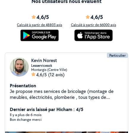
Nos utilisateurs nous évaluent
4,6/5
4,6/5
Calculé à partir de 48803 avis
Calculé à partir de 66000 avis
Particulier
Kevin Norest
Lesservicesok
Montargis (Centre Ville)
4,6/5
(12 avis)
Présentation
Je propose mes services de bricolage (montage de
meubles, électricités, plomberie , tous types de
bricolage intérieur , réparation de trottinette électrique
et tout type d outillages comme
Dernier avis laissé par Hicham : 4/5
debroussailleuse,tronçonneuse...). Je propose
Il y a plus de 6 mois
Bon échange merci
également mes services pour entretenir votre extérieur
(tonte de gazon, taillage de haies et création
d'extérieur,abattage d'arbres). Travail soigné et très