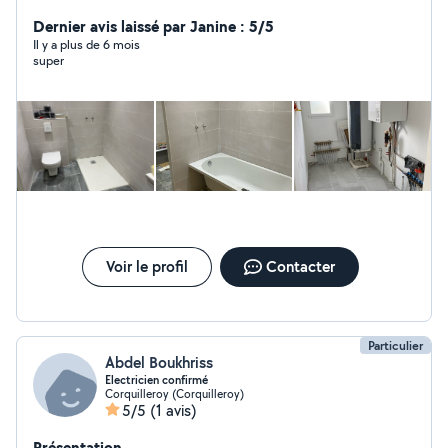
très bon bricoleur pour la maison et mécanique voitures
Dernier avis laissé par Janine : 5/5
Il y a plus de 6 mois
super
Voir le profil
Contacter
Particulier
Abdel Boukhriss
Electricien confirmé
Corquilleroy (Corquilleroy)
5/5
(1 avis)
Présentation