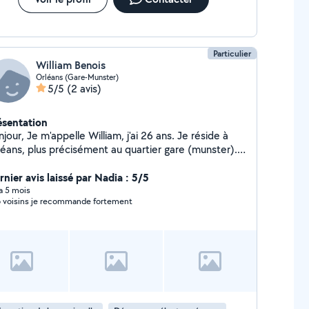
Particulier
William Benois
Orléans (Gare-Munster)
5/5
(2 avis)
ésentation
lle William, j'ai 26 ans. Je réside à
léans, plus précisément au quartier gare (munster).
eux me déplacer si besoin. Je suis diplômé d'un
c Professionnel, option : Audiovisuel et Équipements
rnier avis laissé par Nadia : 5/5
s. Pour plus de renseignements, veuillez à
 a 5 mois
o voisins je recommande fortement
me contacter. Cordialement,