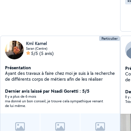
Ré
Particulier
Kml Kamel
Saran (Centre)
5/5
(5 avis)
Présentation
Pr
Ayant des travaux à faire chez moi je suis à la recherche
Co
de différents corps de métiers afin de les réaliser
de
l'h
Dernier avis laissé par Nsadi Goretti : 5/5
co
De
Il y a plus de 6 mois
ba
Il 
ma donné un bon conseil, je trouve cela sympathique venant
Trè
etc
de lui même.