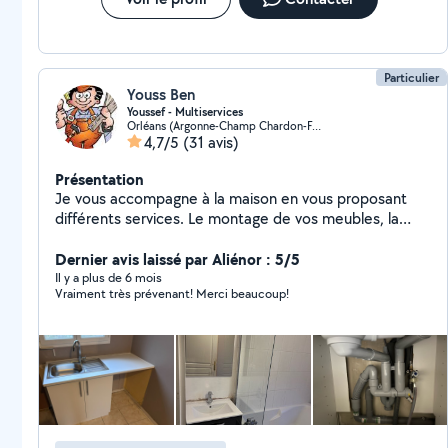
Particulier
Youss Ben
Youssef - Multiservices
Orléans (Argonne-Champ Chardon-Fontaine-Nécotin)
4,7/5
(31 avis)
Présentation
Je vous accompagne à la maison en vous proposant
différents services. Le montage de vos meubles, la
pose de votre téléviseur et/ou de vos décorations... Je
dépanne également les volets roulants électriques ainsi
Dernier avis laissé par Aliénor : 5/5
que tout l'électroménager...
Il y a plus de 6 mois
Vraiment très prévenant! Merci beaucoup!