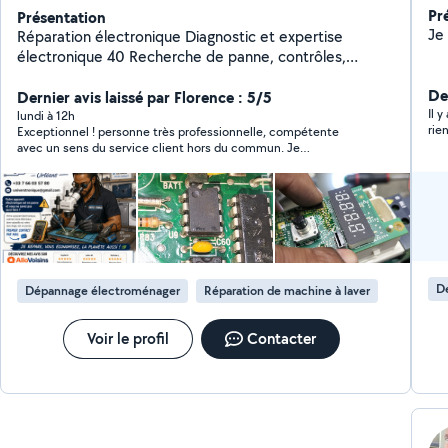
Pr
Présentation
Réparation électronique Diagnostic et expertise
électronique 40 Recherche de panne, contrôles,
mesures et rapport d'expertise. Réparation
Der
électronique Cartes électroniques, électroménager,
Dernier avis laissé par Florence : 5/5
Il y
alimentation, plaques de cuisson, réfrigérateurs, lave-
lundi à 12h
rie
Exceptionnel ! personne très professionnelle, compétente
linges, sèche-linges, fours, lave-vaisselles et autres
avec un sens du service client hors du commun. Je
équipements. Détartrage machine à café
recommande à 100%
professionnelle/partie particulier 60 Nettoyage
complet, détartrage et contrôle de fonctionnement.
Location machine à café 120 / mois Jusqu'à 70
cafés/heure 1 détartrage par mois inclus Maintenance
et assistance technique Professionnels et particuliers
Intervention rapide, solutions économiques et
D
Dépannage électroménager
Réparation de machine à laver
réparations durables.
Voir le profil
Contacter