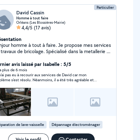
Particulier
David Cassin
Homme à tout faire
Orléans (Les Blossières-Mairie)
4,4/5
(17 avis)
ésentation
njour homme à tout à faire. Je propose mes services
travaux de bricolage. Spécialisé dans la metallerie et
soudure. J'étudie tout type de travaux simple et
mplexe. Travaux mécanique auto aussi. Je trouve
nier avis laissé par Isabelle : 5/5
jours une solution.
y a plus de 6 mois
n'ai pas eu à recourir aux services de David car mon
blème s'est résolu. Néanmoins, il a été très agréable et
tif.
paration de lave-vaisselle
Dépannage électroménager
Voir le profil
Contacter