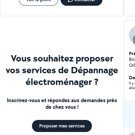
Pr
Vous souhaitez proposer
Bonjour, Je m'appe
Or
vos services de Dépannage
Je p
Ba
De
électroménager ?
Domestique
Il y
All
Inscrivez-vous et répondez aux demandes près
de chez vous !
Proposer mes services