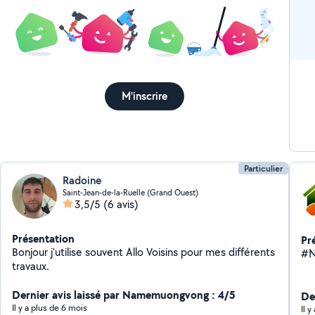
exp
rec
M'inscrire
Particulier
Radoine
Saint-Jean-de-la-Ruelle (Grand Ouest)
3,5/5
(6 avis)
Présentation
Pr
Bonjour j'utilise souvent Allo Voisins pour mes différents
#N
travaux.
Dernier avis laissé par Namemuongvong : 4/5
De
Il y a plus de 6 mois
Il 