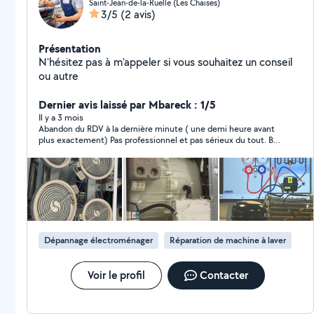
Saint-Jean-de-la-Ruelle (Les Chaises)
3/5
(2 avis)
Présentation
N'hésitez pas à m'appeler si vous souhaitez un conseil
ou autre
Dernier avis laissé par Mbareck : 1/5
Il y a 3 mois
Abandon du RDV à la dernière minute ( une demi heure avant
plus exactement) Pas professionnel et pas sérieux du tout. Bof
très déçu de ce genre de comportement.
Dépannage électroménager
Réparation de machine à laver
Voir le profil
Contacter