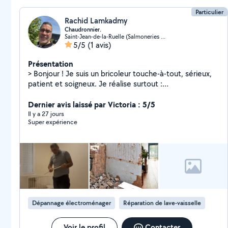
Particulier
Rachid Lamkadmy
Chaudronnier.
Saint-Jean-de-la-Ruelle (Salmoneries Prairie Pincevent Zru)
5/5
(1 avis)
Présentation
> Bonjour ! Je suis un bricoleur touche-à-tout, sérieux,
patient et soigneux. Je réalise surtout :
montage/démontage de meubles, fixation d'éléments
simples (étagères, tringles, cadres), petites
Dernier avis laissé par Victoria : 5/5
réparations, ajustements, et petit jardinage (tonte,
Il y a 27 jours
Super expérience
taille, désherbage). J'ai un diplôme en structure
métallique, ce qui m'a appris la rigueur, la précision et le
travail sécurisé. Je m'adapte à votre besoin et je laisse
toujours un espace propre après intervention.
Dépannage électroménager
Réparation de lave-vaisselle
Voir le profil
Contacter