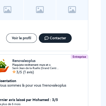
liqué le problème et la réparation a été faite en un temps
ord. Je recommande vivement !
Voir le profil
Contacter
Entreprise
Renovaleoplus
Plaquiste revêtement murs et s
Saint-Jean-de-la-Ruelle (Grand Centre Ville)
3/5
(1 avis)
ésentation
ous sommes là pour vous !!renovaleoplus
rnier avis laissé par Mohamed : 3/5
y a plus de 6 mois