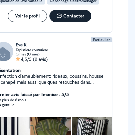
paration de lave-vaisselle
Dépannage électroménager
Voir le profil
Contacter
Particulier
Eve K
Tapissière couturière
Ormes (Ormes)
4,5/5
(2 avis)
ésentation
nfection d'ameublement: rideaux, coussins, housse
 canapé mais aussi quelques retouches dans
abillement. Sellerie générale: réparaations et
nfections pour différents types de véhicules:
rnier avis laissé par Imanise : 5/5
teaux, automobiles, camping car. Bâches, stores
y a plus de 6 mois
s gentille
...