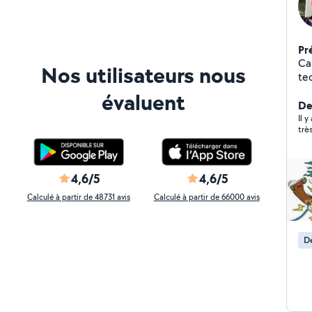
Pr
Car
Nos utilisateurs nous
te
l'é
évaluent
j'a
Der
tie
Il y
trè
4,6/5
4,6/5
Calculé à partir de 48731 avis
Calculé à partir de 66000 avis
D