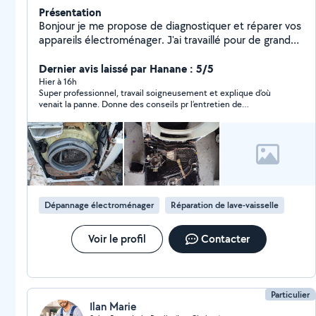
Présentation
Bonjour je me propose de diagnostiquer et réparer vos
appareils électroménager. J'ai travaillé pour de grandes
enseignes de SAV de réparateur en électroménager
blanc et brun, (machine à laver, sèche linge, lave
Dernier avis laissé par Hanane : 5/5
vaisselles, cuisinière induction, gaz, électrique, hotte,
Hier à 16h
Super professionnel, travail soigneusement et explique d’où
TV sauf écran cassé ... Je vous propose aussi de garder
venait la panne. Donne des conseils pr l’entretien de
vos animaux (chats et chiens) chez vous . J''ai été
l’électroménager afin de faire durer l’appareil
bénévole pour une association d'aide aux animaux j'ai
un chat et un chien que je promène tous les jours. Je
peux m'occuper aussi de vos plantes et faire un peu de
jardinage. Je suis mobile et polyvalent je peux aussi
faire vos courses et autres ....Cordialement
Dépannage électroménager
Réparation de lave-vaisselle
Voir le profil
Contacter
Particulier
Ilan Marie