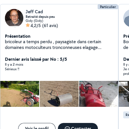
Particulier
Jeff Cad
Retraité depuis peu
Gidy (Gidy)
4,2/5
(61 avis)
Présentation
Pr
bricoleur a temps perdu , paysagiste dans certain
Bo
domaines motoculteurs tronconneuses elagage
de 
manutention , ne loue pas mais peu vous faire le travail
la 
de qualitée et me deplace avant travaux cdlt jeff nb , je
Dernier avis laissé par No : 5/5
co
Der
suis un particulier a la retraite , donc plus de temps
tou
Il y a 2 mois
Il 
Sérieux !!
Je 
pro
réac
Ré
Voir le profil
Contacter