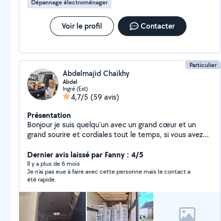
Dépannage électroménager
Voir le profil
Contacter
Particulier
Abdelmajid Chaikhy
Abdel
Ingré (Est)
4,7/5
(59 avis)
Présentation
Bonjour je suis quelqu'un avec un grand cœur et un
grand sourire et cordiales tout le temps, si vous avez
besoin n'hésitez pas à me contacter et une réponse
assurée. Cordialement
Dernier avis laissé par Fanny : 4/5
Il y a plus de 6 mois
Je n'ai pas eue à faire avec cette personne mais le contact a
été rapide.