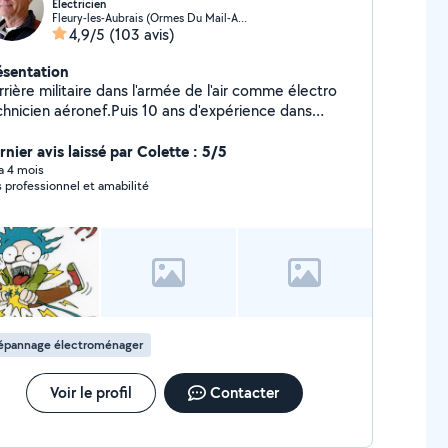
Electricien
Fleury-les-Aubrais (Ormes Du Mail-Andrillons)
4,9/5
(103 avis)
ésentation
rière militaire dans l'armée de l'air comme électro
chnicien aéronef.Puis 10 ans d'expérience dans
lectricité bâtiment dans le civil. Après ces carrières,
i gardé le goût du dépannage et du bricolage que je
nier avis laissé par Colette : 5/5
ns à conserver.
 a 4 mois
s professionnel et amabilité
épannage électroménager
Voir le profil
Contacter