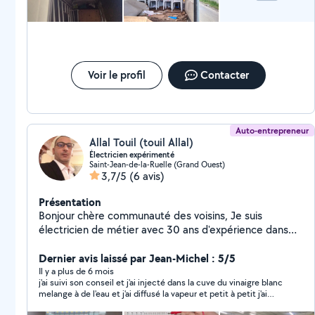
Voir le profil
Contacter
Auto-entrepreneur
Allal Touil (touil Allal)
Électricien expérimenté
Saint-Jean-de-la-Ruelle (Grand Ouest)
3,7/5
(6 avis)
Présentation
Bonjour chère communauté des voisins, Je suis
électricien de métier avec 30 ans d'expérience dans
l'étude et la réalisation des travaux d'installation
électrique pour l'habitat et le tertiaire (bureau et
Dernier avis laissé par Jean-Michel : 5/5
magasin) et j'ai aussi exercé en tant formateur pour
Il y a plus de 6 mois
j'ai suivi son conseil et j'ai injecté dans la cuve du vinaigre blanc
Adultes en électricité.. - Pour vos projets, je mets mes
melange à de l'eau et j'ai diffusé la vapeur et petit à petit j'ai
compétences à votre service afin de réaliser vos
récupérer le fonctionnement de ma centrale vapeur et je me
travaux d'installation électrique complète ou partielle