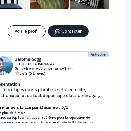
Voir le profil
Contacter
Particulier
Jerome poggi
TECH ELECTROMENAGER
Saint-Péravy-la-Colombe (Saint-Péravy-la-Colombe)
5/5
(26 avis)
ésentation
o, bricolages divers plomberie et électricité,
ectronique, et surtout dépannage électroménager,
ofession que j'exerce depuis 20 ans
rnier avis laissé par Doudine : 5/5
y a plus de 6 mois
vice au top ! J’ai fait appel à Jérôme pour la réparation de
 lave-vaisselle, et je suis totalement satisfait! Intervention
ide, efficace et professionnelle. Le technicien a bien