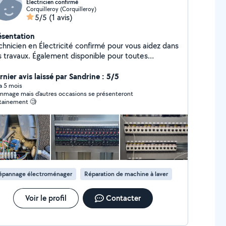
Electricien confirmé
Corquilleroy (Corquilleroy)
5/5
(1 avis)
ésentation
chnicien en Électricité confirmé pour vous aidez dans
s travaux. Également disponible pour toutes
prestations. Prix trés raisonnable.
rnier avis laissé par Sandrine : 5/5
 a 5 mois
mage mais d’autres occasions se présenteront
tainement 🧐
épannage électroménager
Réparation de machine à laver
Voir le profil
Contacter