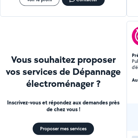
Pr
Vous souhaitez proposer
Pulsa
d'
vos services de Dépannage
Qu
Ins
Au
électroménager ?
interne
se
en
Inscrivez-vous et répondez aux demandes près
de chez vous !
Proposer mes services