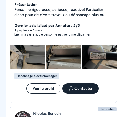
Présentation
Personne rigoureuse, serieuse, réactive! Particulier
dispo pour de divers travaux ou dépannage plus ou
moins important (à définir ensemble selon l'ampleur
des travaux) : Bâtiment (maçonnerie, couverture, etc)
Dernier avis laissé par Annette : 5/5
Électricité Petit ou gros électroménager Jardinage
Il y a plus de 6 mois
bien mais une autre personne est venu me dépanner
(surtout de l'entretien)
Dépannage électroménager
Voir le profil
Contacter
Particulier
Nicolas Benech