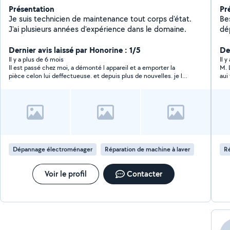
Présentation
Pr
Je suis technicien de maintenance tout corps d'état.
Be
J'ai plusieurs années d'expérience dans le domaine.
dé
en 
Dernier avis laissé par Honorine : 1/5
de
De
Il y a plus de 6 mois
Il 
II est passé chez moi, a démonté l appareil et a emporter la
M. 
pièce celon lui deffectueuse. et depuis plus de nouvelles. je lui
aui 
ai envoyé un message ne répond pas.
Dépannage électroménager
Réparation de machine à laver
Ré
Voir le profil
Contacter