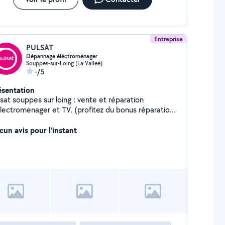
Entreprise
PULSAT
Dépannage éléctroménager
Souppes-sur-Loing (La Vallee)
-/5
ésentation
t souppes sur loing : vente et réparation
électromenager et TV. (profitez du bonus réparation
aliRépar sur les dépannages de vos équipements)
tallation d'antennes, alarme, vidéosurveillance et
cun avis pour l'instant
t par satellite. Professionnalisme, conseils et
rvice de proximité sont au cœur de notre
gagement