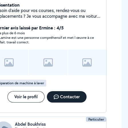
ésentation
soin d'aide pour vos courses, rendez-vous ou
placements ? Je vous accompagne avec ma voiture,
toute sécurité et convivialité. Participation aux frais
 carburant et péages. Sérieux, ponctuel et serviable.
rnier avis laissé par Ermine : 4/5
y a plus de 6 mois
Lamine est une personne compréhensif et met l œuvre à ce
fait. travail correct.
paration de machine à laver
Voir le profil
Contacter
Particulier
Abdel Boukhriss