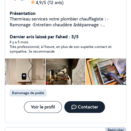
4,9/5
(12 avis)
Présentation
Therm'eau services votre plombier chauffagiste : -
Ramonage -Entretien chaudière &dépannage -
Remplacement de chaudière -Recherche de fuite -
Diagnostic ballon d'eau chaude -Desembouage des
Dernier avis laissé par Fahed : 5/5
radiateurs - climatisation : mise en service, installation
Il y a 5 mois
Très professionnel, à l'heure, en plus de son superbe contact et
sympathie. Je recommande
Ramonage de poêle
Voir le profil
Contacter
Particulier