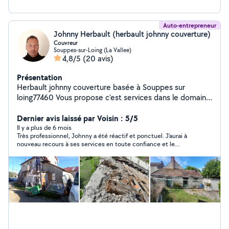
Auto-entrepreneur
Johnny Herbault (herbault johnny couverture)
Couvreur
Souppes-sur-Loing (La Vallee)
4,8/5
(20 avis)
Présentation
Herbault johnny couverture basée à Souppes sur
loing77460 Vous propose c'est services dans le domaine
de la couverture Inspection de toiture,recherche de
fuite, installation de bâche provisoire,réparation,
Dernier avis laissé par Voisin : 5/5
rénovation ou remplacement d'élément (velux,gouttière
Il y a plus de 6 mois
Très professionnel, Johnny a été réactif et ponctuel. J'aurai à
,faîtage,rive, chapeau) remaniement de toiture
nouveau recours à ses services en toute confiance et le
remplacement de chevron latte ou remplacement a
recommande.
neuf de votre toiture,nettoyage ou remplacement
toiture, gouttière,chéneau,installation de
velux,remplacement de tuiles, j'interviens dans le
département 77, 45, et le 89.