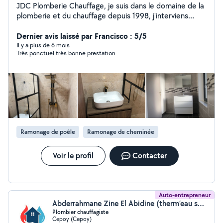
JDC Plomberie Chauffage, je suis dans le domaine de la
plomberie et du chauffage depuis 1998, j'interviens
rapidement, vous pouvez me contacter pour vos
dépannages, entretien de chaudière et travaux de
Dernier avis laissé par Francisco : 5/5
plomberie et de chauffage, ramonage, recherche de
Il y a plus de 6 mois
Très ponctuel très bonne prestation
fuite , débouchage de canalisation etc
Ramonage de poêle
Ramonage de cheminée
Voir le profil
Contacter
Auto-entrepreneur
Abderrahmane Zine El Abidine (therm’eau services)
Plombier chauffagiste
Cepoy (Cepoy)