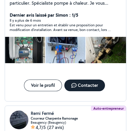
particulier. Spécialiste pompe à chaleur. Je vous
propose les services suivants: Création/rénovation
plomberie cuivre, per ou multicouche. Pose, entretien
Dernier avis laissé par Simon : 1/5
et réparation pompe à chaleur (eau-eau, air-eau). Pose
Il y a plus de 6 mois
Est venu pour un entretien et établir une proposition pour
entretien et réparation climatisation. Mise en service
modification d'installation. Avant sa venue, bon contact, lors de
pompe à chaleur et climatisation.
sa venue pas de soucis apparent, prise de renseignements
pour chiffrer la Modif et promesse de revenir vers moi sous
24h. Depuis plus de nouvelles, la pac était en mode forcé, pas
trop grave pour moi. Par contre le capot de l'unité extérieure
était mal remis. Risque en lien avec l'humidité. Très déçu du
travail après coup et du contact commercial à la suite car 0
réponses.
Voir le profil
Contacter
Auto-entrepreneur
Remi Fermé
Couvreur Charpente Ramonage
Beaugency (Beaugency)
4,7/5
(27 avis)