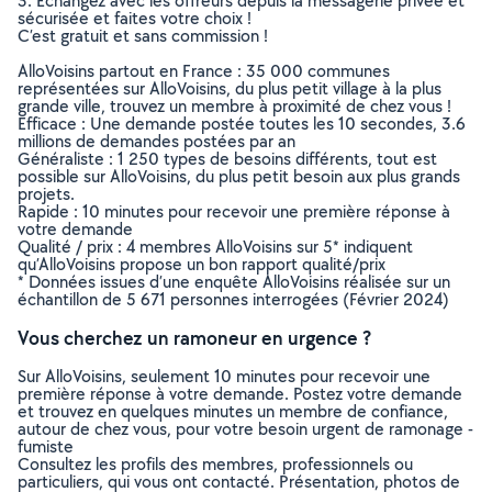
3. Echangez avec les offreurs depuis la messagerie privée et
sécurisée et faites votre choix !
C’est gratuit et sans commission !
AlloVoisins partout en France : 35 000 communes
représentées sur AlloVoisins, du plus petit village à la plus
grande ville, trouvez un membre à proximité de chez vous !
Efficace : Une demande postée toutes les 10 secondes, 3.6
millions de demandes postées par an
Généraliste : 1 250 types de besoins différents, tout est
possible sur AlloVoisins, du plus petit besoin aux plus grands
projets.
Rapide : 10 minutes pour recevoir une première réponse à
votre demande
Qualité / prix : 4 membres AlloVoisins sur 5* indiquent
qu’AlloVoisins propose un bon rapport qualité/prix
* Données issues d’une enquête AlloVoisins réalisée sur un
échantillon de 5 671 personnes interrogées (Février 2024)
Vous cherchez un ramoneur en urgence ?
Sur AlloVoisins, seulement 10 minutes pour recevoir une
première réponse à votre demande. Postez votre demande
et trouvez en quelques minutes un membre de confiance,
autour de chez vous, pour votre besoin urgent de ramonage -
fumiste
Consultez les profils des membres, professionnels ou
particuliers, qui vous ont contacté. Présentation, photos de