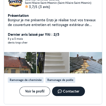
Saint-Hilaire-Saint-Mesmin (Saint-Hilaire-Saint-Mesmin)
3,7/5
(3 avis)
Présentation
Bonjour je me présente Enzo je réalise tout vos travaux
de couverture entretien et nettoyage extérieur de
votre maison toiture ainsi que l'entretien annuel de vos
cheminé poêle en tant que fumiste ramoneur
Dernier avis laissé par Yiti : 2/5
Il y a 5 mois
devis trop cher
Ramonage de cheminée
Ramonage de poêle
Voir le profil
Contacter