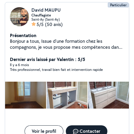
Particulier
David MAUPU
Chauffagiste
Saint-Ay (Saint-Ay)
5/5
(50 avis)
Présentation
Bonjour a tous, Issue d'une formation chez les
compagnons, je vous propose mes compétences dans
le domaine thermique & sanitaire depuis plus de 15 ans
(DEPANNAGE, ENTRETIEN Chaudière gaz, Fioul, VMC,
Dernier avis laissé par Valentin : 5/5
Régulation, détartrage, rempl robinetterie, canalisation
Il y a 6 mois
Très professionnel, travail bien fait et intervention rapide
bouchée, petite plomberie, désembouage...) ainsi que
de précieux conseil et solution dans une logique
constante d'amélioration et d'économie d'énergie de
vos appareils de chauffage. Serieux & disponibilité.
N'hésitez pas à me contacter. A bientôt.
Voir le profil
Contacter