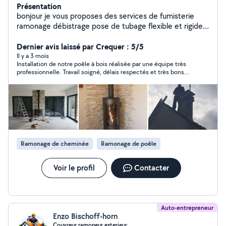
Présentation
bonjour je vous proposes des services de fumisterie
ramonage débistrage pose de tubage flexible et rigide
pose de poêle à bois réparation de cheminée.
couverture zinguerie. demoussage de toiture façades et
Dernier avis laissé par Crequer : 5/5
murs pose de gouttières.pose de Chapeau.
Il y a 3 mois
Installation de notre poêle à bois réalisée par une équipe très
professionnelle. Travail soigné, délais respectés et très bons
conseils sur l’utilisation et l’entretien. Le chantier a été laissé
propre après intervention. Nous sommes ravis du résultat, le
poêle fonctionne parfaitement. Je recommande sans hésiter !
Ramonage de cheminée
Ramonage de poêle
Voir le profil
Contacter
Auto-entrepreneur
Enzo Bischoff-horn
Couvreur ramoneur exterieur