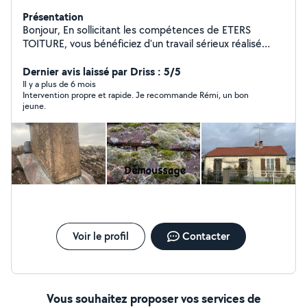
Présentation
Bonjour, En sollicitant les compétences de ETERS
TOITURE, vous bénéficiez d'un travail sérieux réalisé
dans les règles de l'art. Que ce soit l'entretien, la
réparation ou le dépannage, nos professionnels
Dernier avis laissé par Driss : 5/5
s'engagent à vous fournir des prestations qui
Il y a plus de 6 mois
Intervention propre et rapide. Je recommande Rémi, un bon
correspondent pleinement à vos attentes. Neuf ou
jeune.
Rénovation ! Couverture ( Tuiles , Ardoises , etc )
Charpente Zinguerie & Gouttières VELUX Démoussage
& Nettoyage Toiture Ramonage ( Contrat ramonage )
Certifier avec assurance et décennal !
Voir le profil
Contacter
Vous souhaitez proposer vos services de