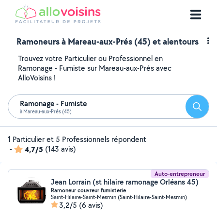
Ramoneurs à Mareau-aux-Prés (45) et alentours
Trouvez votre Particulier ou Professionnel en
Ramonage - Fumiste sur Mareau-aux-Prés avec
AlloVoisins !
Ramonage - Fumiste
Reche
à Mareau-aux-Prés (45)
1 Particulier et 5 Professionnels répondent
-
4,7/5
(143 avis)
Auto-entrepreneur
Jean Lorrain (st hilaire ramonage Orléans 45)
Ramoneur couvreur fumisterie
Saint-Hilaire-Saint-Mesmin (Saint-Hilaire-Saint-Mesmin)
3,2/5
(6 avis)