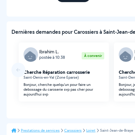
Dernières demandes pour Carossiers à Saint-Jean-de
Ibrahim L.
À convenir
postée à 10:38
Cherche Réparation carrosserie
Cherche
Saint-Denis-en-Val (Zone Eparse)
Saint-Den
Bonjour, cherche quelqu'un pour faire un
Bonjour, 
debossage du caroserie svp pas cher pour
debossage
aujourd'hui svp
aujourd'h
Prestations de services
Carossiers
Loiret
Saint-Jean-de-Braye