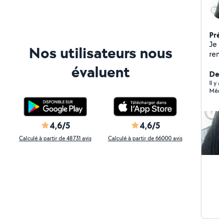
Pr
Je 
Nos utilisateurs nous
rem
pe
évaluent
re
Der
Il y
Mêm
4,6/5
4,6/5
Calculé à partir de 48731 avis
Calculé à partir de 66000 avis