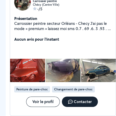
Carrossier peintre
Chécy (Centre Ville)
-/5
Présentation
Carrossier peintre secteur Orléans - Checy J'ai pas le
mode « premium » laissez moi sms 0.7 . 69 .6. 3 .93 . .
5.3. Après m'avoir fait votre demande sur
ALLOVOISINS
Aucun avis pour l'instant
Peinture de pare-choc
Changement de pare-choc
Voir le profil
Contacter