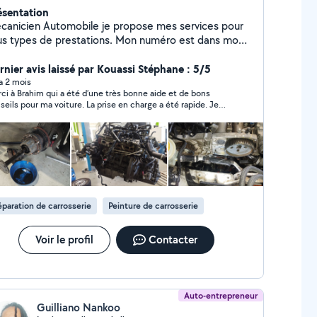
ésentation
canicien Automobile je propose mes services pour
us types de prestations. Mon numéro est dans mon
fil n'hésitez pas à m'appeler directement Polis et
rnier avis laissé par Kouassi Stéphane : 5/5
courtois travail sérieux et propre. En pause
 a 2 mois
ci à Brahim qui a été d’une très bonne aide et de bons
seils pour ma voiture. La prise en charge a été rapide. Je
s le recommande.
paration de carrosserie
Peinture de carrosserie
Voir le profil
Contacter
Auto-entrepreneur
Guilliano Nankoo