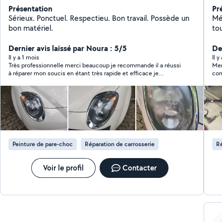
Présentation
Pr
Sérieux. Ponctuel. Respectieu. Bon travail. Possède un
Mé
bon matériel.
to
pro
Dernier avis laissé par Noura : 5/5
De
Il y a 1 mois
Il y
Très professionnelle merci beaucoup je recommande il a réussi
Mer
à réparer mon soucis en étant très rapide et efficace je
con
recommande sans hésité !
vou
Peinture de pare-choc
Réparation de carrosserie
Ré
Voir le profil
Contacter