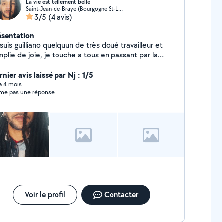
La vie est tellement belle
Saint-Jean-de-Braye (Bourgogne St-Loup-Armenault Châtaigniers)
3/5
(4 avis)
ésentation
suis guilliano quelquun de très doué travailleur et
plie de joie, je touche a tous en passant par la
inture jardinage, ménage, bricolage
passage,occupé des enfant
nier avis laissé par Nj : 1/5
 a 4 mois
e pas une réponse
Voir le profil
Contacter