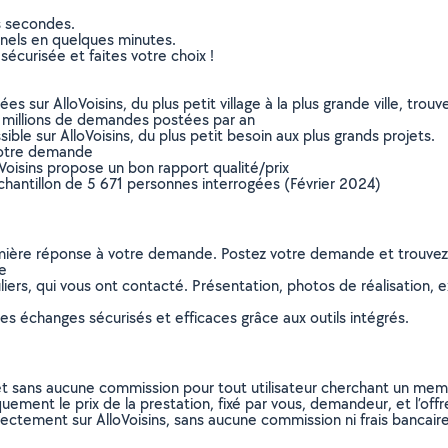
s secondes.
nnels en quelques minutes.
sécurisée et faites votre choix !
sur AlloVoisins, du plus petit village à la plus grande ville, tro
 millions de demandes postées par an
ible sur AlloVoisins, du plus petit besoin aux plus grands projets.
votre demande
oVoisins propose un bon rapport qualité/prix
chantillon de 5 671 personnes interrogées (Février 2024)
remière réponse à votre demande. Postez votre demande et trouve
ie
ers, qui vous ont contacté. Présentation, photos de réalisation, exp
s échanges sécurisés et efficaces grâce aux outils intégrés.
et sans aucune commission pour tout utilisateur cherchant un membre
uement le prix de la prestation, fixé par vous, demandeur, et l’offr
rectement sur AlloVoisins, sans aucune commission ni frais bancaire