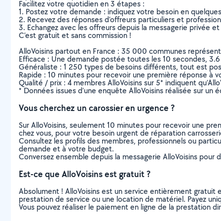
Facilitez votre quotidien en 3 étapes :
1. Postez votre demande : indiquez votre besoin en quelque
2. Recevez des réponses d’offreurs particuliers et professio
3. Echangez avec les offreurs depuis la messagerie privée et 
C’est gratuit et sans commission !
AlloVoisins partout en France : 35 000 communes représentées 
Efficace : Une demande postée toutes les 10 secondes, 3.6
Généraliste : 1 250 types de besoins différents, tout est poss
Rapide : 10 minutes pour recevoir une première réponse à 
Qualité / prix : 4 membres AlloVoisins sur 5* indiquent qu’All
* Données issues d’une enquête AlloVoisins réalisée sur un é
Vous cherchez un carossier en urgence ?
Sur AlloVoisins, seulement 10 minutes pour recevoir une p
chez vous, pour votre besoin urgent de réparation carrosser
Consultez les profils des membres, professionnels ou particuli
demande et à votre budget.
Conversez ensemble depuis la messagerie AlloVoisins pour de
Est-ce que AlloVoisins est gratuit ?
Absolument ! AlloVoisins est un service entièrement gratuit 
prestation de service ou une location de matériel. Payez uniq
Vous pouvez réaliser le paiement en ligne de la prestation di