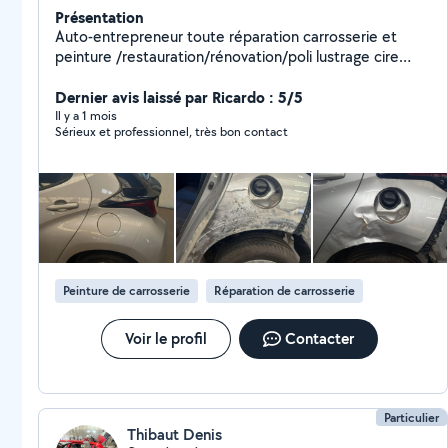
Présentation
Auto-entrepreneur toute réparation carrosserie et
peinture /restauration/rénovation/poli lustrage cire
céramique avec 32 ans d'expérience diplômé 5 ans
compagnon de france tôlier Formeur toute re dressage
Dernier avis laissé par Ricardo : 5/5
découpage restructuration éléments rouillé plantage
Il y a 1 mois
Sérieux et professionnel, très bon contact
toute carrosserie toute soudure alu/metal/metal
dapport/inox/réparation toute sellerie ainsi ciel de toit .
Spécialiste dans la voiture de collection.
Peinture de carrosserie
Réparation de carrosserie
Voir le profil
Contacter
Particulier
Thibaut Denis