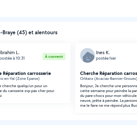
-Braye (45) et alentours
Ibrahim L.
Ines K.
À convenir
postée à 10:31
postée hier
 Réparation carrosserie
Cherche Réparation carros
is-en-Val (Zone Eparse)
Orléans (Acacias-Bannier-Groues
je cherche quelqu'un pour un
Bonjour, Je cherche une personne
 du caroserie svp pas cher pour.
cette semaine pour peindre la par
ui
du pare-chocs pour mon véhicule.
neuve, prête à peindre. La person
me le faire ne me répond plus Bu